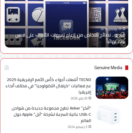
من
إزعاج
تنبيهات
الألعاب
على
26 نوفمبر، 2015
فيديو.. نصائح للتخلص من إزعاج تنبيهات الألعاب على فيس
فيس
بوك نهائياًَ
بوك
نهائياًَ
Genuine Media
TECNO أشعلت أجواء كأس الأمم الإفريقية 2025
عبر فعاليات “كرنفال التكنولوجيا” في مختلف أنحاء
إفريقيا
20 يناير، 2026
“آنكر” Anker تطرح مجموعة جديدة من شواحن
USB-C عالية السرعة لشركة “آبل” Apple حول
العالم
5 ديسمبر، 2024