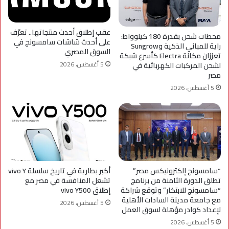
عقب إطلاق أحدث منتجاتها.. تعرّف
محطات شحن بقدرة 180 كيلوواط:
على أحدث شاشات سامسونج في
راية للمباني الذكية وSungrow
السوق المصري
تعززان مكانة Electra كأسرع شبكة
5 أغسطس، 2026
لشحن المركبات الكهربائية في
مصر
5 أغسطس، 2026
“سامسونج إلكترونيكس مصر”
أكبر بطارية في تاريخ سلسلة vivo Y
تطلق الدورة الثامنة من برنامج
تشعل المنافسة في مصر مع
“سامسونج للابتكار” وتوقع شراكة
إطلاق vivo Y500
مع جامعة مدينة السادات الأهلية
5 أغسطس، 2026
لإعداد كوادر مؤهلة لسوق العمل
5 أغسطس، 2026