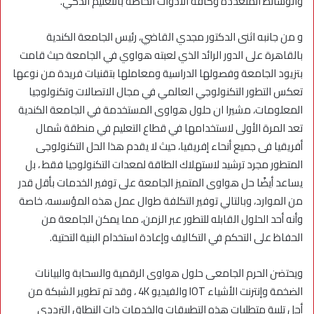
والوسائط المتعددة وكافة الادوات الخاصة بالتعليم الذكي.
و من جانبه اثنى الدكتور مجدي القاضي، رئيس الجامعة الكندية
بالقاهرة على الدور الرائد الذي لعبته هواوي في الجامعة حيث قامت
بتزيود الجامعة وفصولها الدراسية ومعاملها بتقنيات فريدة من نوعها
تعكس التطور التكنولوجي العالمي في مجال الاتصالات وتكنولوجيا
المعلومات، مشيرا ان حلول هواوى المستخدمة في الجامعة الكندية
تعد المرة الأولى لاستخدامها في قطاع التعليم في منطقة شمال
أفريقيا فى جميع أنحاء إفريقيا، حيث لا يقدم هذا الحل التكنولوجى
المتطور مجرد ترشيد لاستهلاك الطاقة لمعدات التكنولوجيا فقط ، بل
يساعد أيضًا حل هواوى المتميز الجامعة على توفير الخدمات بأقل قدر
من الموارد، وبالتالي توفير التكلفة طوال عمل هذه المؤسسه، خاصة
وأنه أحد الحلول القابله للتطور عبر الزمن، مما يمكن الجامعة من
الحفاظ على التحكم في التكاليف وإعادة استخدام البنية التحتية.
ويحتضن الحرم الجامعى حلول هواوى الرقمية والسحابة والبيانات
الضخمة وإنترنت الأشياء IOT والفيديو 4K ، وقد تم تطوير الشبكة من
أجل تلبية متطلبات هذه التطبيقات والخدمات ذات النطاق الترددي