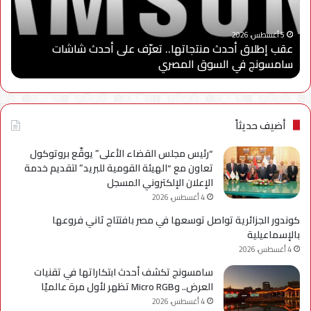
على
الثا
أحدث
من
“
شاشات
برنا
5 أغسطس، 2026
عقب إطلاق أحدث منتجاتها.. تعرّف على أحدث شاشات
“
سامسونج
“سا
سامسونج في السوق المصري
ا
في
للاب
السوق
وتو
المصري
شرا
مع
جام
أضيف حديثاً
مدي
الس
“رئيس مجلس القضاء الأعلى” يوقّع بروتوكول
الأه
تعاون مع “الهيئة القومية للبريد” لتقديم خدمة
لإعد
الإعلان الإلكتروني المسجل
كوا
4 أغسطس، 2026
مؤه
كوندور الجزائرية تواصل توسعها في مصر بافتتاح ثاني فروعها
لس
بالإسماعيلية
الع
4 أغسطس، 2026
سامسونج تكشف أحدث ابتكاراتها في تقنيات
العرض.. وMicro RGB تظهر لأول مرة عالميًا
4 أغسطس، 2026