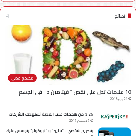
نصائح
مجتمع مدني
10 علامات تدل على نقص ” فيتامين د ” في الجسم
21 يناير، 2018
26 % من هجمات طلب الفدية تستهدف الشركات
7 ديسمبر، 2017
بتصريح شخصي .. “فايبر” و “تروكولر” يتجسس عليك