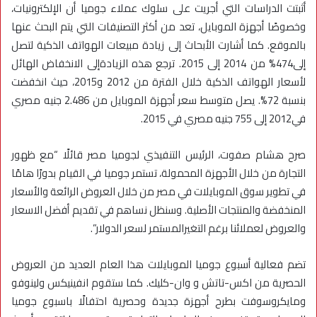
أثبتت الدراسات التي أجريت على سلوك عملاء جوميا أن الإلكترونيات،
وخصوصًا أجهزة الموبايل، تعد من أكثر التصنيفات التي يتم البحث عنها
بالموقع. كما أشارت الأبحاث إلى زيادة مبيعات الهواتف الذكية لتصل
إلى474% من 2014 إلى 2015. ترجع هذه الزيادةإلى الانخفاض الهائل
لأسعار الهواتف الذكية خلال الفترة من 2012 و2015، حيث انخفضت
بنسبة 72%. يصل متوسط سعر أجهزة الموبايل من 2.486 جنيه مصري
في2012 إلى 755 جنيه مصري في 2015.
صرح هشام صفوت، الرئيس التنفيذي لجوميا مصر قائلًا “مع ظهور
التجارة من خلال الأجهزة المحمولة، تستمر جوميا في القيام بدورًا هامًا
في تطوير سوق الموبايلات في مصر من خلال العروض الرائعة والأسعار
المنخفضة والمنتجات الأصلية. وسنظل نساهم في تقديم أفضل الاسعار
والعروض لعملائنا برغم التغيرالمستمر لسعر الدولار”.
تضم فعالية أسبوع جوميا الموبايلات هذا العام العديد من العروض
الحصرية من اكس-تاتش و وان-كليك. كما ستقوم انفينيكس ولينوفو
ومايكروسوفت بطرح أجهزة جديدة وحصرية احتفالًا باسبوع جوميا