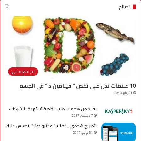
نصائح
مجتمع مدني
10 علامات تدل على نقص ” فيتامين د ” في الجسم
21 يناير، 2018
26 % من هجمات طلب الفدية تستهدف الشركات
7 ديسمبر، 2017
بتصريح شخصي .. “فايبر” و “تروكولر” يتجسس عليك
31 يوليو، 2017