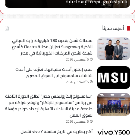
بالشراكة مع شركة الإسماعيلية
أح
بالشراكة
أحد
مع
حمل
شركة
للتر
الإسماعيلية
لسل
axy
أضيف حديثاً
A
محطات شحن بقدرة 180 كيلوواط: راية للمباني
الذكية وSungrow تعززان مكانة Electra كأسرع
شبكة لشحن المركبات الكهربائية في مصر
5 أغسطس، 2026
عقب إطلاق أحدث منتجاتها.. تعرّف على أحدث
شاشات سامسونج في السوق المصري
5 أغسطس، 2026
“سامسونج إلكترونيكس مصر” تطلق الدورة الثامنة
من برنامج “سامسونج للابتكار” وتوقع شراكة مع
جامعة مدينة السادات الأهلية لإعداد كوادر مؤهلة
لسوق العمل
5 أغسطس، 2026
أكبر بطارية في تاريخ سلسلة vivo Y تشعل