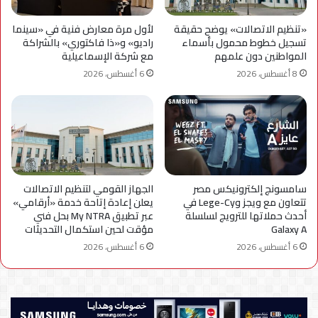
«تنظيم الاتصالات» يوضح حقيقة
لأول مرة معارض فنية في «سينما
تسجيل خطوط محمول بأسماء
راديو» و«ذا فاكتوري» بالشراكة
المواطنين دون علمهم
مع شركة الإسماعيلية
8 أغسطس، 2026
6 أغسطس، 2026
سامسونج إلكترونيكس مصر
الجهاز القومي لتنظيم الاتصالات
تتعاون مع ويجز وLege-Cy في
يعلن إعادة إتاحة خدمة «أرقامي»
أحدث حملاتها للترويج لسلسلة
عبر تطبيق My NTRA بحل فني
Galaxy A
مؤقت لحين استكمال التحديثات
6 أغسطس، 2026
6 أغسطس، 2026