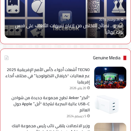
إزعاج
تنبيهات
الألعاب
على
26 نوفمبر، 2015
فيديو.. نصائح للتخلص من إزعاج تنبيهات الألعاب على فيس
فيس
بوك نهائياًَ
بوك
نهائياًَ
Genuine Media
TECNO أشعلت أجواء كأس الأمم الإفريقية 2025
عبر فعاليات “كرنفال التكنولوجيا” في مختلف أنحاء
إفريقيا
20 يناير، 2026
“آنكر” Anker تطرح مجموعة جديدة من شواحن
USB-C عالية السرعة لشركة “آبل” Apple حول
العالم
5 ديسمبر، 2024
وزير الاتصالات يلتقي نائب رئيس مجموعة البنك