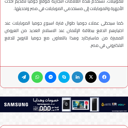
للموبيلات. تستخدم هذه العلامات التجارية موقع جوميا لتقديم أحدث
الأجهزة والموبايلات إلى مستخدمي الموبايلات في مصر وتحديثها.
كما سيحظى عملاء جوميا طوال فترة اسبوع جوميا الموبايلات عند
اختيارهم الدفع ببطاقة الإئتمان عند الاستلام العديد من العروض
المميزة من ماستركارد وهذا بالتعاون مع جوميا للترويج للدفع
الالكتروني في مصر.
فيسبوك
X
لينكدإن
سكايب
ماسنجر
واتساب
تيلقرام