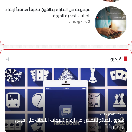
مجموعة من الأطباء يطلقون تطبيقاً هاتفياً لإنقاذ
الحالات الصحية الحرجة
25 مايو، 2016
فيديو
فيديو..
نصائح
للتخلص
من
إزعاج
تنبيهات
الألعاب
على
26 نوفمبر، 2015
فيديو.. نصائح للتخلص من إزعاج تنبيهات الألعاب على فيس
فيس
بوك نهائياًَ
بوك