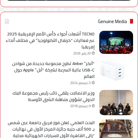
نهائياًَ
Genuine Media
TECNO أشعلت أجواء كأس الأمم الإفريقية 2025
عبر فعاليات “كرنفال التكنولوجيا” في مختلف أنحاء
إفريقيا
20 يناير، 2026
“آنكر” Anker تطرح مجموعة جديدة من شواحن
USB-C عالية السرعة لشركة “آبل” Apple حول
العالم
5 ديسمبر، 2024
وزير الاتصالات يلتقي نائب رئيس مجموعة البنك
الدولي لشؤون منطقة الشرق الأوسط
9 ديسمبر، 2018
البحث العلمي تعلن فوز فريق جامعة عين شمس
بـ 500 ألف جنيه جائزة المركز الأول في نهائيات
“رالي القاهرة الأول للسيارات الكهربائية محلية