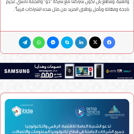
والفنية. ونتطلع بأن تكون شراكتنا مع شركة “دو” والنجمة نانسي عجرم
ناجحة وفعّالة ونأمل يإطلاق المزيد من مثل هذه الشراكات قريباً”.
فيسبوك
X
لينكدإن
سكايب
ماسنجر
واتساب
تيلقرام