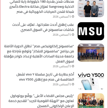
محطات شحن بقدرة 180 كيلوواط: راية للمباني
الذكية وSungrow تعززان مكانة Electra كأسرع
شبكة لشحن المركبات الكهربائية في مصر
5 أغسطس، 2026
عقب إطلاق أحدث منتجاتها.. تعرّف على أحدث
شاشات سامسونج في السوق المصري
5 أغسطس، 2026
“سامسونج إلكترونيكس مصر” تطلق الدورة الثامنة
من برنامج “سامسونج للابتكار” وتوقع شراكة مع
جامعة مدينة السادات الأهلية لإعداد كوادر مؤهلة
لسوق العمل
5 أغسطس، 2026
أكبر بطارية في تاريخ سلسلة vivo Y تشعل
المنافسة في مصر مع إطلاق vivo Y500
5 أغسطس، 2026
“رئيس مجلس القضاء الأعلى” يوقّع بروتوكول
تعاون مع “الهيئة القومية للبريد” لتقديم خدمة
الإعلان الإلكتروني المسجل