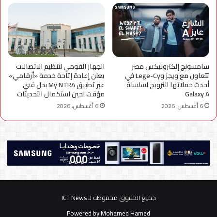
سامسونج إلكترونيكس مصر
الجهاز القومي لتنظيم الاتصالات
تتعاون مع ويجز وLege-Cy في
يعلن إعادة إتاحة خدمة «أرقامي»
أحدث حملاتها للترويج لسلسلة
عبر تطبيق My NTRA بحل فني
Galaxy A
مؤقت لحين استكمال التحديثات
6 أغسطس، 2026
6 أغسطس، 2026
جميع الحقوق محفوظة لـ ICT News
Powered by
Mohamed Hamed