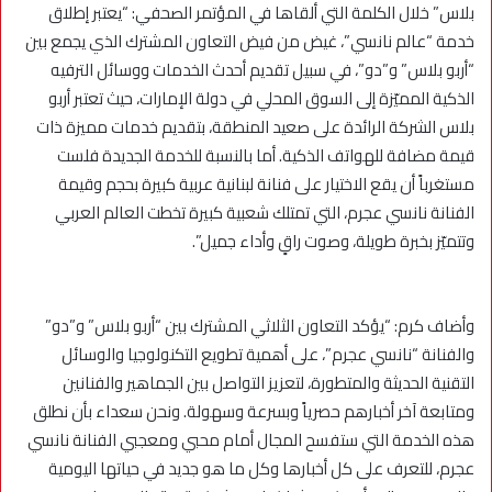
بلاس” خلال الكلمة التي ألقاها في المؤتمر الصحفي: “يعتبر إطلاق
خدمة “عالم نانسي”، غيض من فيض التعاون المشترك الذي يجمع بين
“أربو بلاس” و”دو”، في سبيل تقديم أحدث الخدمات ووسائل الترفيه
الذكية المميّزة إلى السوق المحلي في دولة الإمارات، حيث تعتبر أربو
بلاس الشركة الرائدة على صعيد المنطقة، بتقديم خدمات مميزة ذات
قيمة مضافة للهواتف الذكية. أما بالنسبة للخدمة الجديدة فلست
مستغرباً أن يقع الاختيار على فنانة لبنانية عربية كبيرة بحجم وقيمة
الفنانة نانسي عجرم، التي تمتلك شعبية كبيرة تخطت العالم العربي
وتتميّز بخبرة طويلة، وصوت راقٍ وأداء جميل”.
وأضاف كرم: “يؤكد التعاون الثلاثي المشترك بين “أربو بلاس” و”دو”
والفنانة “نانسي عجرم”، على أهمية تطويع التكنولوجيا والوسائل
التقنية الحديثة والمتطورة، لتعزيز التواصل بين الجماهير والفنانين
ومتابعة آخر أخبارهم حصرياً وبسرعة وسهولة. ونحن سعداء بأن نطلق
هذه الخدمة التي ستفسح المجال أمام محبي ومعجبي الفنانة نانسي
عجرم، للتعرف على كل أخبارها وكل ما هو جديد في حياتها اليومية