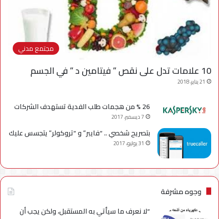
مجتمع مدني
10 علامات تدل على نقص ” فيتامين د ” في الجسم
21 يناير، 2018
26 % من هجمات طلب الفدية تستهدف الشركات
7 ديسمبر، 2017
بتصريح شخصي .. “فايبر” و “تروكولر” يتجسس عليك
31 يوليو، 2017
وجوه مشرفة
“لا نعرف ما سيأتي به المستقبل، ولكن يجب أن