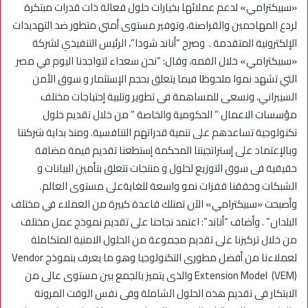
«سبيكترامي» لدعم عملائها بخيارات حلول فعالة ذات قدرات مبتكرة
لردع المهاجمين والقراصنة، وتوفير مستوى أمني متطور ضد التهديدات
الإلكترونية المتقدمة . وصرح “أناند شودا”، الرئيس التنفيذي لشركة
«سبيكترامي» خلال القمه، وقال: “نحن سعداء لتواجدنا اليوم في مصر
التي تشهد نموا ملحوظا فيما يتعلق بحجم الإستثمار و سوق الأمن
السيبراني، ونسعى للمساهمة فى تطوير وتلبية إحتياجات مختلف
مؤسسات الاعمال ” الحكومية والخاصة ” من خلال تقديم حلول
تكنولوجية تساعدهم على تنمية قدراتهم التنافسية. ومنذ بداية شركتنا
وبالإعتماد على إستراتجيتنا المحكمة إستطعنا تقديم قيمة مضافة
حقيقية فى سوق التوزيع لحلول و منتجات تتعلق بتأمين البيانات و
الشبكات وحققنا قفزات نمو واسعة للغايةعلى مستوى العالم.
وأصبحت «سبيكترامي» الاَن تمتلك قاعدة كبيرة من العملاء في مختلف
البلدان” . وأضاف “أناند”: اعتمد نجاحنا على تقديم نموذج عمل مختلف
من خلال تركيزنا على تقديم مجموعة من الحلول الامنية المتكاملة
لعملاءنا من أفضل مطورى التكنولوجيا وهو ما يعرف بنموذج Vendor
Extension Model (VEM) والذى يتميز بالجمع بين مستوى عالى من
الابتكار فى تقديم هذه الحلول الشاملة وفى نفس الوقت المرونة