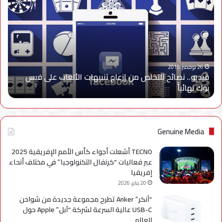
نصائح
للتخلص
من
إزعاج
تنبيهات
الألعاب
على
26 نوفمبر، 2015
فيديو.. نصائح للتخلص من إزعاج تنبيهات الألعاب على فيس
فيس
بوك نهائياًَ
بوك
نهائياًَ
Genuine Media
TECNO أشعلت أجواء كأس الأمم الإفريقية 2025
عبر فعاليات “كرنفال التكنولوجيا” في مختلف أنحاء
إفريقيا
20 يناير، 2026
“آنكر” Anker تطرح مجموعة جديدة من شواحن
USB-C عالية السرعة لشركة “آبل” Apple حول
العالم