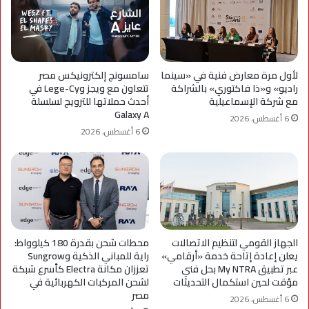
لأول مرة معارض فنية في «سينما
سامسونج إلكترونيكس مصر
راديو» و«ذا فاكتوري» بالشراكة
تتعاون مع ويجز وLege-Cy في
مع شركة الإسماعيلية
أحدث حملاتها للترويج لسلسلة
Galaxy A
6 أغسطس، 2026
6 أغسطس، 2026
الجهاز القومي لتنظيم الاتصالات
محطات شحن بقدرة 180 كيلوواط:
يعلن إعادة إتاحة خدمة «أرقامي»
راية للمباني الذكية وSungrow
عبر تطبيق My NTRA بحل فني
تعززان مكانة Electra كأسرع شبكة
مؤقت لحين استكمال التحديثات
لشحن المركبات الكهربائية في
مصر
6 أغسطس، 2026