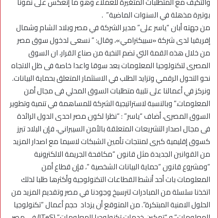
والتكيف مع المتطلبات المتغيرة للعملاء وهو ما إنعكس على نمونا
بوتيرة مذهلة في السنوات الماضية” .
من جهته أبان “ياسر على” مدير الشركة في مصر وبلاد الشام وشمال
إفريقيا لدى شركة «سبيكترامي»، وقال: ” نسعى لدخول سوق مصر
من خلال هذه القمة التي تضم النخبة من صناع القرار، ان السوق
المصرى لتكنولوجيا المعلومات يعد سوقا واعدا خاصة فى ظل الاتجاه
نحو التحول الرقمي وتزايد الطلب في الاستثمار المتعلق بحماية البيانات.
ونركز في أعمالنا على تلبية متطلبات السوق المحلي فى مجال أمن
المعلومات.” وبالنسبة لاستراتيجية الشركة للمساهمة في تنمية وتطوير
السوق المصرى، أضاف “ياسر” : “نظرا لكون مصر احدى الدول الرائدة
فى مجال اصدار التشريعات المتعلقة بالأمن السيبراني، فإن البلاد تبرز
كسوق إقليمية كبرى لمنتجات تأمين الشبكات لاسيما مع اصدار المزيد
من القوانين الجديدة مثل قانون “مكافحة الجريمة الالكترونية
“ومشروع قانون “حماية البيانات الشخصية “، فإن قطاع أمن
المعلومات بات أحد أنشط القطاعات التكنولوجية وأكثرها طلبا لذلك
اتخذنا سلسلة من المبادرات لترسيخ وجودنا في مصر وتقديم المزيد من
الحلول الامنية المبتكرة”. من المتوقع أن يزداد حجم أعمال “تكنولوجيا
المعلومات” و “تمكين خدمات تكنولوجيا المعلومات” (ITeS) في مصر