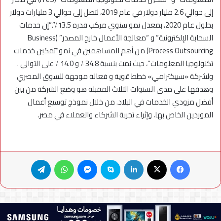
إلى حوالي 2.6 مليار دولار في عام 2019، لتصل إلى حوالي 3 مليارات دولار
بحلول عام 2020، بمعدل نمو سنوي مركب قدره 13.5٪”.”إن خدمات
السحابة الإلكترونية” و “معالجة الأعمال خارج المصدر” (Business
Process Outsourcing) من أهم المساهمين في نمو”تمكين خدمات
تكنولوجيا المعلومات”، حيث نمت بنسبة 34.8 ٪ و 14.0 ٪ على التوالي .
ولشركة «سبيكترامي» خطط قوية و فعالة موجهة للسوق المصري
وهدفها على مدى السنوات الثلاث المقبلة هو وضع الشركة من بين
أفضل مزودي الخدمات في البلاد. من خلال نموذج توسيع أعمال
الموردين الخاص بها، وإثراء تجربة الشركاء والعملاء في مصر.
فيسبوك
X
لينكدإن
سكايب
ماسنجر
واتساب
تيلقرام