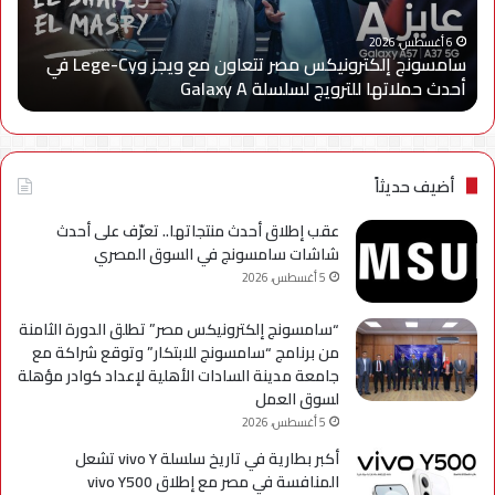
وLege-
إتاح
ا
Cy
خدم
6 أغسطس، 2026
سامسونج إلكترونيكس مصر تتعاون مع ويجز وLege-Cy في
في
«أر
أحدث حملاتها للترويج لسلسلة Galaxy A
ا
أحدث
عبر
حملاتها
تطب
للترويج
My
لسلسلة
TRA
Galaxy
بحل
أضيف حديثاً
A
فني
مؤ
عقب إطلاق أحدث منتجاتها.. تعرّف على أحدث
لحي
شاشات سامسونج في السوق المصري
است
5 أغسطس، 2026
التح
“سامسونج إلكترونيكس مصر” تطلق الدورة الثامنة
من برنامج “سامسونج للابتكار” وتوقع شراكة مع
جامعة مدينة السادات الأهلية لإعداد كوادر مؤهلة
لسوق العمل
5 أغسطس، 2026
أكبر بطارية في تاريخ سلسلة vivo Y تشعل
المنافسة في مصر مع إطلاق vivo Y500