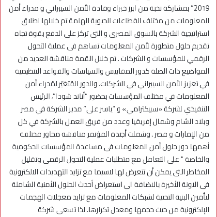
2019” بمشاركة نخبة من ابرز خبراء وقادة الأمن السيبراني و مدراء أمن
المعلومات من مختلف القطاعات الحيوية الهامة تم خلالها اطلاق
استراتيجية الشركة بالسوق المصرى و التى تركز على الدفع بقوة تجاه
تقديم حلول متطورة لأمن المعلومات تساهم فى عملية التحول
الرقمي للمؤسسات و الشركات . تم خلال القمة مناقشة العديد من
المواضيع ذات الصلة كدور المقاييس والسياسات والقواعد التنظيمية
في تعزيز الأمن السيبراني في الشركات، والدور المُتغيّر لمُدراء أمن
المعلومات في مختلف المؤسسات بحضور “أناند شودا”، الرئيس
التنفيذي لشركة «سبيكترامي» و “ياسر على” مدير الشركة في مصر
وبلاد الشام وشمال إفريقيا وعدد من فريق العمل بالشركة في كل
من الإمارات و مصر . وشملت أجندة المؤتمر مناقشة محاور مختلفة
أهمها دور حلول أمن المعلومات فى مساعدة المؤسسات الحكومية
والخاصة ” على التعامل مع متطلبات عملية التحول الرقمى وتقليل
المخاطر التى يمكن أن تتعرض لها لاسيما مع تزايد التهديدات الالكترونية
فى الاونة الأخيرة بالاضافة الى استعراض أحدث الحلول الأمنية الشاملة
لتأمين البنية التحتية لشبكات المعلومات مع تزايد معجلات الهجمات
الإلكترونية من حيث حجمها ومعدل تكرارها. لذا تسعى شركة