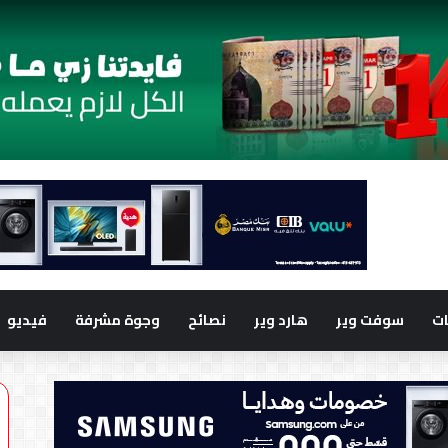
ت
سوفت وير
هارد وير
نصائح
وجوة مشرفة
فيديو