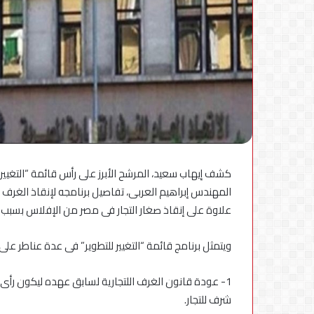
محطات
شحن
بقدرة
180
كيلوواط:
5 أغسطس، 2026
راية
للمباني
الذكية
كشف إيهاب سعيد، المرشح الأبرز على رأس قائمة “التغيير 
مكانة 
وSungrow
المهندس إبراهيم العربى، تفاصيل برنامجه لإنقاذ الغرف ال
المركبات الكهربائ
تعززان
علاوة على إنقاذ صغار التجار فى مصر من الإفلاس بسبب طو
مكانة
Electra
ويتمثل برنامج قائمة “التغيير للتطوير” فى عدة عناطر على
كأسرع
شبكة
لشحن
1- عودة قانون الغرف اللتجارية لسابق عهده ليكون رأى ا
المركبات
شرف للتجار.
الكهربائية