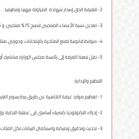
في
مصر
2- للغرفة الحق إصدار شهادة المزاولة مهنيا وتنظيميا .
3- تعديل نسبة الأعضاء المنتخبين لتصبح 75% منتخبين، و 25% معيّنين لضمان تمثيل عادل للشارع التجاري.
4- ضوابط قانونية لمنع المتاجرة بالإنتخابات، ودورتين متتاليتين لكل عضو فى مجلس الإدارة فقط.
5- نقل تبعية الغرفة إلى رئاسىة مجلس الوزارة مباشرة، أو رئيس الجمهورية لضمان استقلالية رأيها.
التنظيم والإدارة
1- تعظيم موارد غرفة القاهرة عن طريق ربط رسوم الغرفة بالسجل التجارى.
2- إدراك التكنولوجيا كشريك أساسى فى عملية التجارة، وإدراج صغار التجار فى المنظومة التكنولوجية .
3- تحديث وتدقيق وميكنة واستكمال البيانات لكل الفئات التجارية، وميكنة المنظومة التجارية.