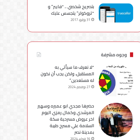
بتصريح شخصي .. “فايبر” و
“تروكولر” يتجسس عليك
31 يوليو، 2017
وجوه مشرفة
“لا نعرف ما سيأتي به
المستقبل، ولكن يجب أن نكون
له مستعدين”
27 نوفمبر، 2024
حضرها مجدي ابو عميره وسهير
المرشدي وكمال رمزي اليوم
اخر عروض مسرحية سكة
السلامة علي مسرح طيبة
بمدينة نصر
16 فبراير، 2024