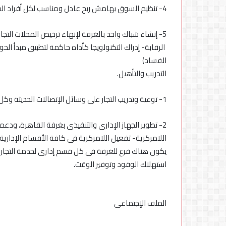
4- تنظيم السوق بهامش ربح عادل ومناسب لكل أفراد المنظومة التجارية.
5- إنشاء شباك واحد بالغرفة لإنهاء ترخيص المحلات التجارية فى خلال شهر
الرقابة- إدراك التكنولويجا كأداه حاكمة لتطبيق مبدأ ال
الفساد)
التدريب والتأهيل.
1- توعية وتدريب التجار على وسائل الإتصالات الحديثة وكل ما هو جديد فى عالم التكنولوجيا.
2- تطوير الجهاز الإدارى والتنفيذى بغرفة القاهرة، ودعمه بالكوارد والخبرات الفنية.
يكون هناك فرع للغرفة فى كل قسم إدارى لخدمة التجار فى ك
استهلاك الوقود وتوفير الوقت.
الملف الإجتماعى