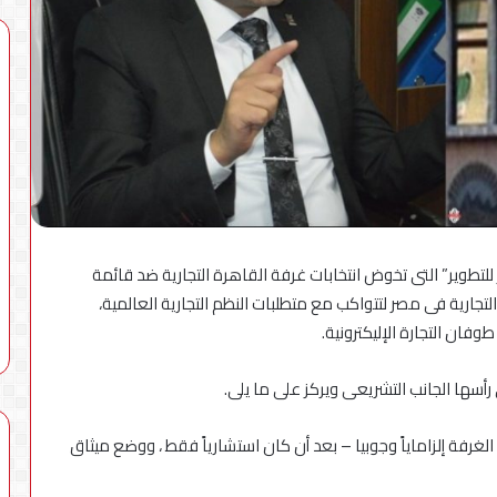
لأول
مرة
معارض
فنية
في
«سينما
محطات شحن بقدرة 180 كيلوواط: راية
6 أغسطس، 2026
راديو»
للمباني الذكية وSungrow تعززان
لأول مرة معارض فنية في «سينما
و«ذا
للتطوير” التى تخوض انتخابات غرفة القاهرة التجارية ضد قائمة
Electra كأسرع شبكة لشحن
راديو» و«ذا فاكتوري» بالشراكة مع
فاكتوري»
تجارية فى مصر لتتواكب مع متطلبات النظم التجارية العالمية،
ية في مصر
شركة الإسماعيلية
بالشراكة
فان التجارة الإليكترونية.
مع
شركة
 رأسها الجانب التشريعى ويركز على ما يلى.
الإسماعيلية
لغرفة إلزاماياً وجوبيا – بعد أن كان استشارياً فقط ، ووضع ميثاق