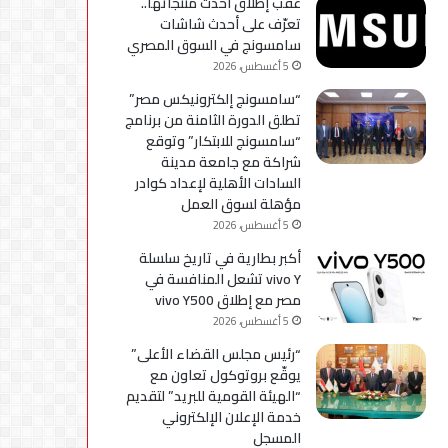
عقب إطلاق أحدث منتجاتها..
استكمال
تعرّف على أحدث شاشات
التحديثات
سامسونج في السوق المصري
5 أغسطس، 2026
“سامسونج إلكترونيكس مصر”
تطلق الدورة الثامنة من برنامج
“سامسونج للابتكار” وتوقع
شراكة مع جامعة مدينة
السادات الأهلية لإعداد كوادر
مؤهلة لسوق العمل
5 أغسطس، 2026
أكبر بطارية في تاريخ سلسلة
vivo Y تشعل المنافسة في
مصر مع إطلاق vivo Y500
5 أغسطس، 2026
“رئيس مجلس القضاء الأعلى”
يوقّع بروتوكول تعاون مع
“الهيئة القومية للبريد” لتقديم
خدمة الإعلان الإلكتروني
المسجل