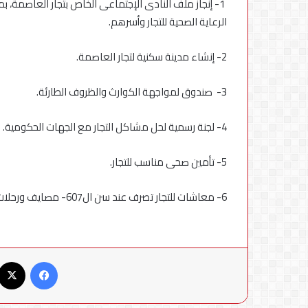
1- إنجاز ملف النادى الإجتماعى الخاص بتجار العاصمة،
الرعاية الصحية للتجار وأسرهم.
2- إنشاء مدينة سكنية لتجار العاصمة.
3- صندوق لمواجهة الكوارث والظروف الطارئة.
4- لجنة رسمية لحل مشاكل التجار مع الجهات الحكومية.
5- تأمين صحى مناسب للتجار.
6- معاشات للتجار تصرف عند سن ال607- مصايف ورحلات ترفهية داخلية وخارجية بتخفيض وتقسيط.
فيسبوك