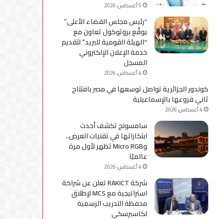
5 أغسطس، 2026
“رئيس مجلس القضاء الأعلى”
يوقّع بروتوكول تعاون مع
“الهيئة القومية للبريد” لتقديم
خدمة الإعلان الإلكتروني
المسجل
4 أغسطس، 2026
كوندور الجزائرية تواصل توسعها في مصر بافتتاح
ثاني فروعها بالإسماعيلية
4 أغسطس، 2026
سامسونج تكشف أحدث
ابتكاراتها في تقنيات العرض..
وMicro RGB تظهر لأول مرة
عالميًا
4 أغسطس، 2026
شركة RAKICT تعلن عن شراكة
استراتيجية مع MCS لإطلاق
محفظة التدريب الرسمية
لكاسبرسكي