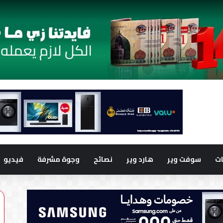
ت
سوفت وير
هارد وير
نصائح
وجوة مشرفة
فيديو