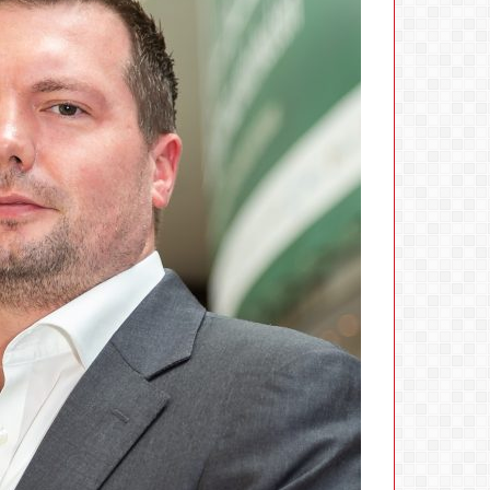
الجهاز
القومي
لتنظيم
الاتصالات
يعلن
6 أغسطس، 2026
إعادة
الجهاز القومي لتنظ
إتاحة
إعادة إتاحة خدمة 
خدمة
تطب
«أرقامي»
استكمال التحديثات
عبر
تطبيق
My
NTRA
بحل
فني
مؤقت
لحين