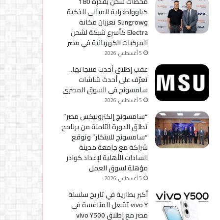
محطات شحن بقدرة 180
كيلوواط: راية للمباني الذكية
وSungrow تعززان مكانة
Electra كأسرع شبكة لشحن
المركبات الكهربائية في مصر
5 أغسطس، 2026
عقب إطلاق أحدث منتجاتها..
تعرّف على أحدث شاشات
سامسونج في السوق المصري
5 أغسطس، 2026
“سامسونج إلكترونيكس مصر”
تطلق الدورة الثامنة من برنامج
“سامسونج للابتكار” وتوقع
شراكة مع جامعة مدينة
السادات الأهلية لإعداد كوادر
مؤهلة لسوق العمل
5 أغسطس، 2026
أكبر بطارية في تاريخ سلسلة
vivo Y تشعل المنافسة في
مصر مع إطلاق vivo Y500