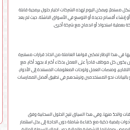
كل مستمرّ، ويمكن اليوم لهذه الشركات اختيار حلول برمجية قابلة
 إنشاء أقسام جديدة أو التوسع في الأسواق الناشئة. حيث لم يعد
بعملية استحواذ أو اندماج مع شركة أخرى.
ها في هذا الإطار تمكين قواها العاملة من اتخاذ قرارات مستنيرة
ن يكون كل موظف قادراً على العمل بذكاء أكبر لا بجهد أكثر، مع
لتقارير، ومنصات العمل ولوحات المعلومات المستندة إلى الأدوار،
بالبيانات نحو المستخدمين وترشدهم في تطبيق أفضل الممارسات
ت والحدّ منها، وفي هذا السياق تتيح الحلول السحابية وفق
وات رقمية ذكية مع كفاءة شاملة دون الحاجة إلى بذل استثمار
نهوض بعملياتها التشغيلية والمالية دون إنهاك للسيولة المالية.