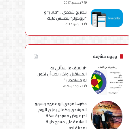
7 ديسمبر، 2017
بتصريح شخصي .. “فايبر” و
“تروكولر” يتجسس عليك
31 يوليو، 2017
وجوه مشرفة
“لا نعرف ما سيأتي به
المستقبل، ولكن يجب أن نكون
له مستعدين”
27 نوفمبر، 2024
حضرها مجدي ابو عميره وسهير
المرشدي وكمال رمزي اليوم
اخر عروض مسرحية سكة
السلامة علي مسرح طيبة
بمدينة نصر