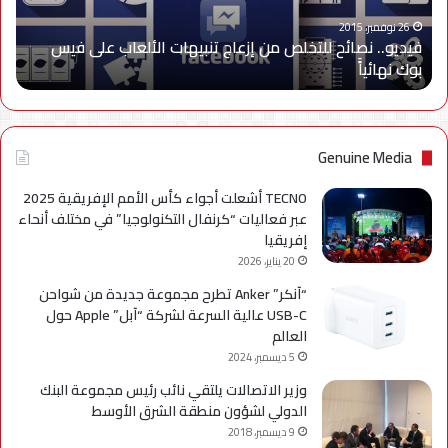
الألعاب
على
26 نوفمبر، 2015
فيديو.. نصائح للتخلص من إزعاج تنبيهات الألعاب على فيس
فيس
بوك نهائياًَ
بوك
نهائياًَ
Genuine Media
TECNO أشعلت أجواء كأس الأمم الإفريقية 2025
عبر فعاليات “كرنفال التكنولوجيا” في مختلف أنحاء
إفريقيا
20 يناير، 2026
“آنكر” Anker تطرح مجموعة جديدة من شواحن
USB-C عالية السرعة لشركة “آبل” Apple حول
العالم
5 ديسمبر، 2024
وزير الاتصالات يلتقي نائب رئيس مجموعة البنك
الدولي لشؤون منطقة الشرق الأوسط
9 ديسمبر، 2018