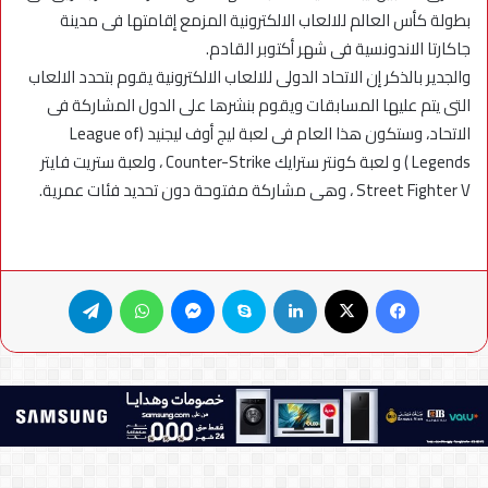
بطولة كأس العالم للالعاب الالكترونية المزمع إقامتها فى مدينة
جاكارتا الاندونسية فى شهر أكتوبر القادم.
والجدير بالذكر إن الاتحاد الدولى للالعاب الالكترونية يقوم بتحدد الالعاب
التى يتم عليها المسابقات ويقوم بنشرها على الدول المشاركة فى
الاتحاد، وستكون هذا العام فى لعبة ليج أوف ليجنيد (League of
Legends ) و لعبة كونتر سترايك Counter-Strike ، ولعبة ستريت فايتر
Street Fighter V ، وهى مشاركة مفتوحة دون تحديد فئات عمرية.
فيسبوك
X
لينكدإن
سكايب
ماسنجر
واتساب
تيلقرام