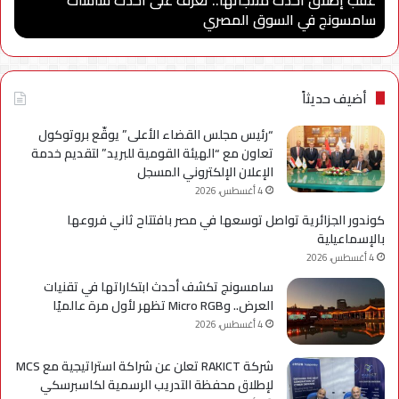
سامسونج في السوق المصري
ا
في
للاب
السوق
وتو
المصري
شرا
مع
جام
أضيف حديثاً
مدي
الس
“رئيس مجلس القضاء الأعلى” يوقّع بروتوكول
الأه
تعاون مع “الهيئة القومية للبريد” لتقديم خدمة
لإعد
الإعلان الإلكتروني المسجل
كوا
4 أغسطس، 2026
مؤه
كوندور الجزائرية تواصل توسعها في مصر بافتتاح ثاني فروعها
لس
بالإسماعيلية
الع
4 أغسطس، 2026
سامسونج تكشف أحدث ابتكاراتها في تقنيات
العرض.. وMicro RGB تظهر لأول مرة عالميًا
4 أغسطس، 2026
شركة RAKICT تعلن عن شراكة استراتيجية مع MCS
لإطلاق محفظة التدريب الرسمية لكاسبرسكي