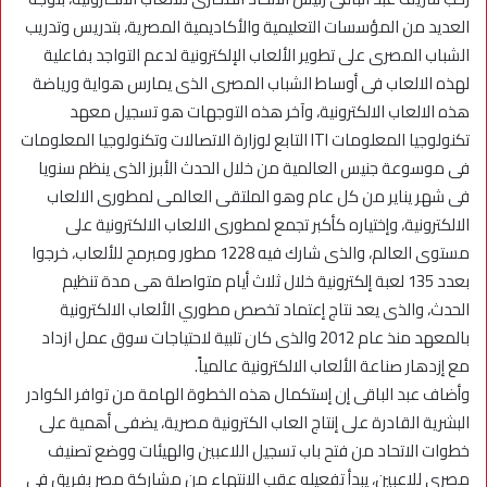
العديد من المؤسسات التعليمية والأكاديمية المصرية، بتدريس وتدريب
الشباب المصرى على تطوير الألعاب الإلكترونية لدعم التواجد بفاعلية
لهذه الالعاب فى أوساط الشباب المصرى الذى يمارس هواية ورياضة
هذه الالعاب الالكترونية، وآخر هذه التوجهات هو تسجيل معهد
تكنولوجيا المعلومات ITI التابع لوزارة الاتصالات وتكنولوجيا المعلومات
فى موسوعة جنيس العالمية من خلال الحدث الأبرز الذى ينظم سنويا
فى شهر يناير من كل عام وهو الملتقى العالمى لمطورى الالعاب
الالكترونية، وإختياره كأكبر تجمع لمطورى الالعاب الالكترونية على
مستوى العالم، والذى شارك فيه 1228 مطور ومبرمج للألعاب، خرجوا
بعدد 135 لعبة إلكترونية خلال ثلاث أيام متواصلة هى مدة تنظيم
الحدث، والذى يعد نتاج إعتماد تخصص مطوري الألعاب الالكترونية
بالمعهد منذ عام 2012 والذى كان تلبية لاحتياجات سوق عمل ازداد
مع إزدهار صناعة الألعاب الالكترونية عالمياً.
وأضاف عبد الباقى إن إستكمال هذه الخطوة الهامة من توافر الكوادر
البشرية القادرة على إنتاج العاب الكترونية مصرية، يضفى أهمية على
خطوات الاتحاد من فتح باب تسجيل اللاعبين والهيئات ووضع تصنيف
مصرى للاعبين، يبدأ تفعيله عقب الانتهاء من مشاركة مصر بفريق فى