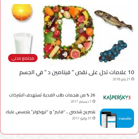
مجتمع مدني
10 علامات تدل على نقص ” فيتامين د ” في الجسم
21 يناير، 2018
26 % من هجمات طلب الفدية تستهدف الشركات
7 ديسمبر، 2017
بتصريح شخصي .. “فايبر” و “تروكولر” يتجسس عليك
31 يوليو، 2017