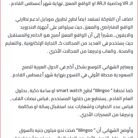
الـ VR وخاصية الـAR او الواقع المعزز , نهاية شهر أغسطس القادم .
اضاف أن الشركة تستعد ايضآ لطرح تطبيق موبايل لدعم نظارتي
الواقع الافتراضي والمعزز , حيث سيتوافر علي أجهزة الاندرويد
والايفون , مشيرآ إلي أن الواقع المعزز أصبح هو الحاضر والمستقبل
حيث يستخدم في العديد من المجالات كـ التجارة الإلكترونية , والتعليم
والصحة , والعاب وغيرها من المجالات الأخري .
ويعتزم الشهابي التوسع بشكل أكبر في الدول العربية لتصبح
السعودية محطة الأولي في التسوع بنهاية شهر أغسطس القادم .
كما تخطط ” Wingoo” لطرح smart watch او ساعة ذكية , بحلول
العام القادم , يستطيع من خلالها المستخدم , قياس نبضات القلب ,
قياس عدد الخطوات واشعارات عند استقبال رسالة او مكالمة
وغيرها من المميزات الأخري .
وأوضح الشهابي أن ” Wingoo” ضخت نحو ميلون جنيه بالسوق