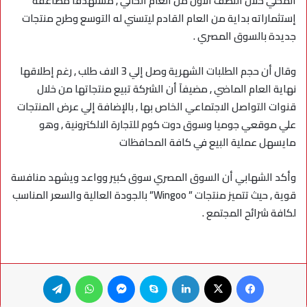
المحلي خلال النصف الأول من العام الحالي , مستهدفآ مضاعفة
إستثماراته بداية من العام القادم ليتسني له التوسع وطرح منتجات
جديدة بالسوق المصري .
وقال أن حجم الطلبات الشهرية وصل إلي 3 الاف طلب , رغم إطلاقها
نهاية العام الماضي , مضيفآ أن الشركة تبيع منتجاتها من خلال
قنوات التواصل الاجتماعي الخاص بها , بالإضافة إلي عرض المنتجات
علي موقعي جوميا وسوق دوت كوم للتجارة الالكترونية , وهو
مايسهل عملية البيع في كافة المحافظات
وأكد الشهابي أن السوق المصري سوق كبير وواعد ويشهد منافسة
قوية , حيث تتميز منتجات ” Wingoo” بالجودة العالية والسعر المناسب
لكافة شرائح المجتمع .
فيسبوك
X
لينكدإن
سكايب
ماسنجر
واتساب
تيلقرام