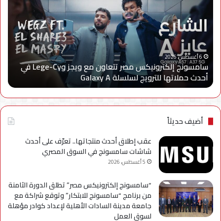
مصر
لتن
تتعاون
الا
مع
يعل
ويجز
إعا
وLege-
إتاح
ا
Cy
خدم
6 أغسطس، 2026
سامسونج إلكترونيكس مصر تتعاون مع ويجز وLege-Cy في
في
«أر
أحدث حملاتها للترويج لسلسلة Galaxy A
ا
أحدث
عبر
حملاتها
تطب
للترويج
My
لسلسلة
TRA
Galaxy
بحل
أضيف حديثاً
A
فني
مؤ
عقب إطلاق أحدث منتجاتها.. تعرّف على أحدث
لحي
شاشات سامسونج في السوق المصري
است
5 أغسطس، 2026
التح
“سامسونج إلكترونيكس مصر” تطلق الدورة الثامنة
من برنامج “سامسونج للابتكار” وتوقع شراكة مع
جامعة مدينة السادات الأهلية لإعداد كوادر مؤهلة
لسوق العمل