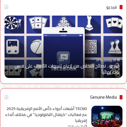
فيديو
فيديو..
نصائح
للتخلص
من
إزعاج
تنبيهات
الألعاب
على
26 نوفمبر، 2015
فيديو.. نصائح للتخلص من إزعاج تنبيهات الألعاب على فيس
فيس
بوك نهائياًَ
بوك
نهائياًَ
Genuine Media
TECNO أشعلت أجواء كأس الأمم الإفريقية 2025
عبر فعاليات “كرنفال التكنولوجيا” في مختلف أنحاء
إفريقيا
20 يناير، 2026