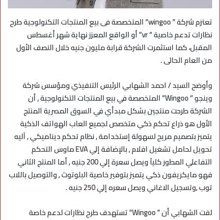
تعتزم شركة ” wingoo” المتخصصة فى بيع المنتجات التكنولوجية طرح
نظارات تدعم خاصية ” vr” أو الواقع المعزز نهاية شهر أغسطس
المقبل، كما استثمرت الشركة قرابة مليون جنيه خلال النصف الأول
من العام الحالى .
وأوضح السيد / احمد الشهابي الرئيس التنفيذي ومؤسس شركة
وينجو ” Wingoo” المتخصصة في بيع المنتجات التكنولوجية , أن
الشركة طرحت منتجين بشكل مبدأي في السوق المصرية المنتج
الأول هو ذراع تحكم ذكي متخصص لجميع العاب الهواتف الذكية
يتميز بتصميم مريح لسهولة إستخدامة , نظام تحكم ديناميكي , آليه
تحويل لحامل تشغيل افلام , بالإضافة إلي EVA ماوس التحكم
التفاعلي المطور كليآ ويصل سعرة إلي 200 جنيه , أما المنتج الثاني
فهو مايكريفون ذكي يتميز بتوفير خاصية البلوتوث , والتوصيل باللاب
توب ,وتسجيل الاغاني ويصل سعره إلي 250 جنيه .
لفت الشهابي أن ” Wingoo” تستهدف طرح نظارات لدعم خاصة