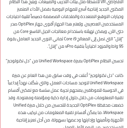
الافتراضي VR لأنشطة مثل بيئات التدريب والمبيعات. ويتيح هذا النظام
المكتبي الجديد إنتاجية أسرع للمهام اليومية بفضل الأداء المتميز
وخيارات التوسّع المتعددة والملحقات المصممة خصيصاً لتلبية احتياجات
المستخدمين العصريين. ويُعتبر هذا الجهاز أقوى جهاز OptiPlex صدر
حتى الآن، ويمكن تهيئته باستخدام معالجات الجيل التاسع Core من
“إنتل” التي تصل إلى المعالج Core i9 ثماني النوى الجديد العامل بقوة
95 واط والمزود اختيارياً بتقنية vPro من “إنتل”.
تحسين النظام OptiPlex بميزة Unified Workspace من “دل تكنولوجيز”
كانت “دل تكنولوجيز” أعلنت في وقت سابق من هذا العام عن ميزة
Unified Workspace لتوحيد مساحات العمل، والتي شكّلت نهجاً إبداعياً
في الحوسبة للموظفين يمنحهم تجربة عمل سلسة مع تمكين أقسام
تقنية المعلومات من خلال حلول إدارة ذكية ومؤتمتة ومفتوحة. وقد
خضعت محفظة OptiPlex الجديدة للتحسين من خلال ميزة Unified
Workspace، ما يمكّن أقسام تقنية المعلومات من تركيب هذه
الأجهزة وتأمينها وإدارتها ودعمها بسهولة، من أجل تعزيز إنتاجية
المستخدمين من اليوم الأول للعمل.