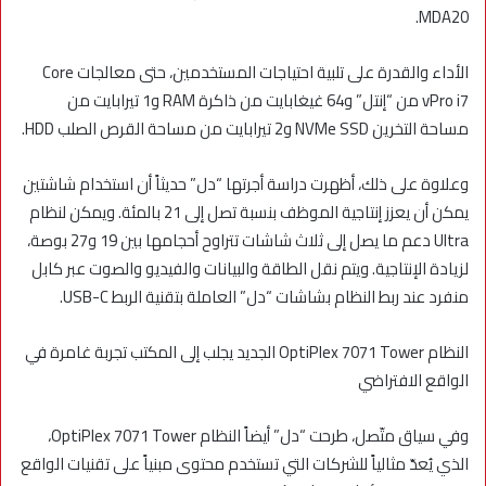
MDA20.
الأداء والقدرة على تلبية احتياجات المستخدمين، حتى معالجات Core
vPro i7 من “إنتل” و64 غيغابايت من ذاكرة RAM و1 تيرابايت من
مساحة التخرين NVMe SSD و2 تيرابايت من مساحة القرص الصلب HDD.
وعلاوة على ذلك، أظهرت دراسة أجرتها “دل” حديثاً أن استخدام شاشتين
يمكن أن يعزز إنتاجية الموظف بنسبة تصل إلى 21 بالمئة. ويمكن لنظام
Ultra دعم ما يصل إلى ثلاث شاشات تتراوح أحجامها بين 19 و27 بوصة،
لزيادة الإنتاجية. ويتم نقل الطاقة والبيانات والفيديو والصوت عبر كابل
منفرد عند ربط النظام بشاشات “دل” العاملة بتقنية الربط USB-C.
النظام OptiPlex 7071 Tower الجديد يجلب إلى المكتب تجربة غامرة في
الواقع الافتراضي
وفي سياق متّصل، طرحت “دل” أيضاً النظام OptiPlex 7071 Tower،
الذي يُعدّ مثالياً للشركات التي تستخدم محتوى مبنياً على تقنيات الواقع