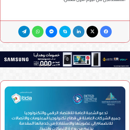
فيسبوك
X
لينكدإن
سكايب
ماسنجر
واتساب
تيلقرام