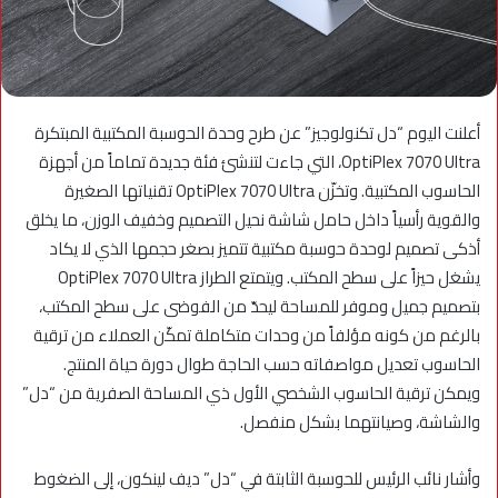
أعلنت اليوم “دل تكنولوجيز” عن طرح وحدة الحوسبة المكتبية المبتكرة
OptiPlex 7070 Ultra، التي جاءت لتنشئ فئة جديدة تماماً من أجهزة
الحاسوب المكتبية. وتخزّن OptiPlex 7070 Ultra تقنياتها الصغيرة
والقوية رأسياً داخل حامل شاشة نحيل التصميم وخفيف الوزن، ما يخلق
أذكى تصميم لوحدة حوسبة مكتبية تتميز بصغر حجمها الذي لا يكاد
يشغل حيزاً على سطح المكتب. ويتمتع الطراز OptiPlex 7070 Ultra
بتصميم جميل وموفر للمساحة ليحدّ من الفوضى على سطح المكتب،
بالرغم من كونه مؤلفاً من وحدات متكاملة تمكّن العملاء من ترقية
الحاسوب تعديل مواصفاته حسب الحاجة طوال دورة حياة المنتج.
ويمكن ترقية الحاسوب الشخصي الأول ذي المساحة الصفرية من “دل”
والشاشة، وصيانتهما بشكل منفصل.
وأشار نائب الرئيس للحوسبة الثابتة في “دل” ديف لينكون، إلى الضغوط