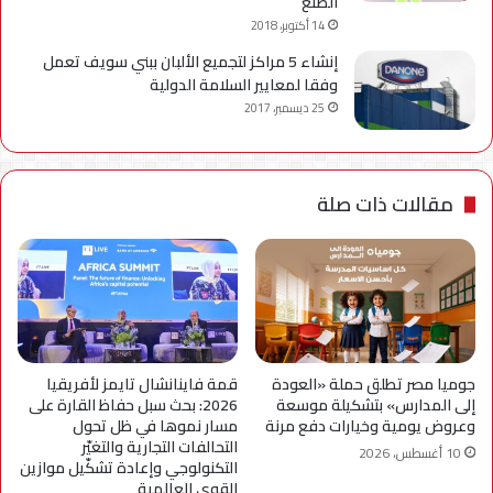
الصنع”
14 أكتوبر، 2018
إنشاء 5 مراكز لتجميع الألبان ببني سويف تعمل
وفقا لمعايير السلامة الدولية
25 ديسمبر، 2017
مقالات ذات صلة
جوميا مصر تطلق حملة «العودة
قمة فاينانشال تايمز لأفريقيا
إلى المدارس» بتشكيلة موسعة
2026: بحث سبل حفاظ القارة على
وعروض يومية وخيارات دفع مرنة
مسار نموها في ظل تحول
التحالفات التجارية والتغيّر
10 أغسطس، 2026
التكنولوجي وإعادة تشكّيل موازين
القوى العالمية