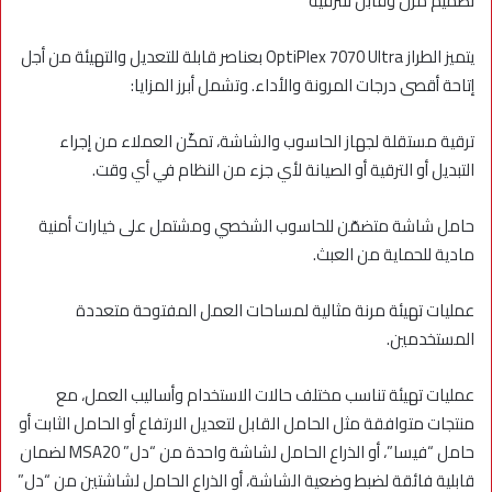
تصميم مرن وقابل للترقية
يتميز الطراز OptiPlex 7070 Ultra بعناصر قابلة للتعديل والتهيئة من أجل
إتاحة أقصى درجات المرونة والأداء. وتشمل أبرز المزايا:
ترقية مستقلة لجهاز الحاسوب والشاشة، تمكّن العملاء من إجراء
التبديل أو الترقية أو الصيانة لأي جزء من النظام في أي وقت.
حامل شاشة متضمّن للحاسوب الشخصي ومشتمل على خيارات أمنية
مادية للحماية من العبث.
عمليات تهيئة مرنة مثالية لمساحات العمل المفتوحة متعددة
المستخدمين.
عمليات تهيئة تناسب مختلف حالات الاستخدام وأساليب العمل، مع
منتجات متوافقة مثل الحامل القابل لتعديل الارتفاع أو الحامل الثابت أو
حامل “فيسا”، أو الذراع الحامل لشاشة واحدة من “دل” MSA20 لضمان
قابلية فائقة لضبط وضعية الشاشة، أو الذراع الحامل لشاشتين من “دل”