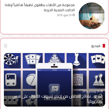
مجموعة من الأطباء يطلقون تطبيقاً هاتفياً لإنقاذ
الحالات الصحية الحرجة
25 مايو، 2016
فيديو
فيديو..
نصائح
للتخلص
من
إزعاج
تنبيهات
الألعاب
على
26 نوفمبر، 2015
فيديو.. نصائح للتخلص من إزعاج تنبيهات الألعاب على فيس
فيس
بوك نهائياًَ
بوك
نهائياًَ