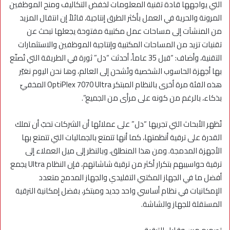
التي يواجهها قادة تقنية المعلومات لخفض التكاليف ومنح الموظفين
المرونة والحرية في العمل بأكثر الطرق إنتاجية، قائلاً إن انتقال المزيد
من المنشآت إلى مساحات عمل مكتبية مفتوحة يجعلها تبحث عن
تقنيات تزيد من المساحات المكتبية وإنتاجية الموظفين والاستثمارات
التقنية، وأضاف: “قبل 35 عاماً، أحدثت “دل” ثورة في الطريقة التي تُصنّع
بها أجهزة الحاسوب الشخصية وتُشحن إلى العالم، وها نحن اليوم نغيّر
هذه الفئة مرة أخرى بالنظام المبتكر OptiPlex 7070 Ultra المخفيّ
بذكاء، بالرغم من كونه على مرأى من الجميع”.
تُظهر الأبحاث التي تجريها “دل” على عملائها أن الشركات تحبّ أن تملك
القدرة على ترقية أنظمتها، كما أنها تتمتع بالجماليات التي تتمتع بها
الأجهزة المدمجة. ومن هذا المنطلق، وبالنظر إلى ميل العملاء إلى
ترقية حواسيبهم بتكرار أكثر من ترقية شاشاتهم، فإن النظام Ultra يجمع
أفضل ما في الجهاز المكتبي التقليدي والجهاز المدمج متعدد
الإمكانيات في نظام أساسي واحد جديد ومبتكر، بفضل إمكانية الترقية
المستقلة للجهاز والشاشة.