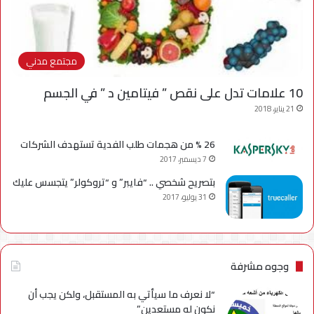
مجتمع مدني
10 علامات تدل على نقص ” فيتامين د ” في الجسم
21 يناير، 2018
26 % من هجمات طلب الفدية تستهدف الشركات
7 ديسمبر، 2017
بتصريح شخصي .. “فايبر” و “تروكولر” يتجسس عليك
31 يوليو، 2017
وجوه مشرفة
“لا نعرف ما سيأتي به المستقبل، ولكن يجب أن
نكون له مستعدين”