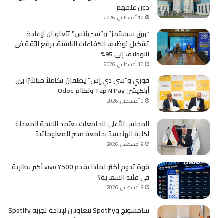
والتغيّر
دون علمهم
التكنولوجي
10 أغسطس، 2026
وإعادة
“برق سيستمز” و”سبرينتس” تتعاونان لإعادة
تشكّيل
تشكيل توظيف الكفاءات الناشئة، برفع الثقة في
موازين
التوظيف إلى 95%
القوى
10 أغسطس، 2026
العالمية
فوري و”سي دي إس” يطلقان تكاملاً مباشرًا بين
أبلكيشن Tap N Pay ونظام Odoo
9 أغسطس، 2026
المجلس الأعلى للجامعات يعتمد اللائحة المعدلة
لكلية الهندسة بجامعة مصر للمعلوماتية
9 أغسطس، 2026
قوة تدوم أكثر: لماذا يقدم vivo Y500 أكبر بطارية
في فئته السعرية؟
9 أغسطس، 2026
سامسونج وSpotify تتعاونان لإتاحة تجربة Spotify