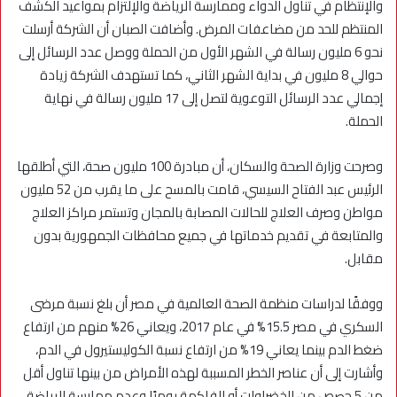
والإنتظام في تناول الدواء وممارسة الرياضة والإلتزام بمواعيد الكشف
المنتظم للحد من مضاعفات المرض. وأضافت الصبان أن الشركة أرسلت
نحو 6 مليون رسالة في الشهر الأول من الحملة ووصل عدد الرسائل إلى
حوالي 8 مليون في بداية الشهر الثاني، كما تستهدف الشركة زيادة
إجمالي عدد الرسائل التوعوية لتصل إلى 17 مليون رسالة في نهاية
الحملة.
وصرحت وزارة الصحة والسكان، أن مبادرة 100 مليون صحة، التي أطلقها
الرئيس عبد الفتاح السيسي، قامت بالمسح على ما يقرب من 52 مليون
مواطن وصرف العلاج للحالات المصابة بالمجان وتستمر مراكز العلاج
والمتابعة في تقديم خدماتها في جميع محافظات الجمهورية بدون
مقابل.
ووفقًا لدراسات منظمة الصحة العالمية في مصر أن بلغ نسبة مرضى
السكري في مصر 15.5% في عام 2017، ويعاني 26% منهم من ارتفاع
ضغط الدم بينما يعاني 19% من ارتفاع نسبة الكوليستيرول في الدم،
وأشارت إلى أن عناصر الخطر المسببة لهذه الأمراض من بينها تناول أقل
من 5 حصص من الخضراوات أو الفاكهة يوميًا وعدم ممارسة الرياضة