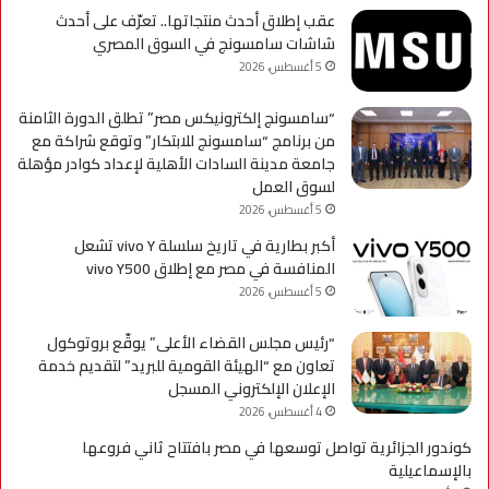
مؤ
عقب إطلاق أحدث منتجاتها.. تعرّف على أحدث
لحي
شاشات سامسونج في السوق المصري
است
5 أغسطس، 2026
التح
“سامسونج إلكترونيكس مصر” تطلق الدورة الثامنة
من برنامج “سامسونج للابتكار” وتوقع شراكة مع
جامعة مدينة السادات الأهلية لإعداد كوادر مؤهلة
لسوق العمل
5 أغسطس، 2026
أكبر بطارية في تاريخ سلسلة vivo Y تشعل
المنافسة في مصر مع إطلاق vivo Y500
5 أغسطس، 2026
“رئيس مجلس القضاء الأعلى” يوقّع بروتوكول
تعاون مع “الهيئة القومية للبريد” لتقديم خدمة
الإعلان الإلكتروني المسجل
4 أغسطس، 2026
كوندور الجزائرية تواصل توسعها في مصر بافتتاح ثاني فروعها
بالإسماعيلية