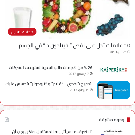
مجتمع مدني
10 علامات تدل على نقص ” فيتامين د ” في الجسم
21 يناير، 2018
26 % من هجمات طلب الفدية تستهدف الشركات
7 ديسمبر، 2017
بتصريح شخصي .. “فايبر” و “تروكولر” يتجسس عليك
31 يوليو، 2017
وجوه مشرفة
“لا نعرف ما سيأتي به المستقبل، ولكن يجب أن