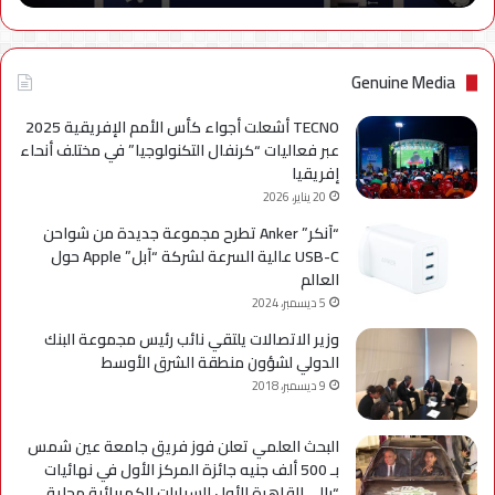
نهائياًَ
Genuine Media
TECNO أشعلت أجواء كأس الأمم الإفريقية 2025
عبر فعاليات “كرنفال التكنولوجيا” في مختلف أنحاء
إفريقيا
20 يناير، 2026
“آنكر” Anker تطرح مجموعة جديدة من شواحن
USB-C عالية السرعة لشركة “آبل” Apple حول
العالم
5 ديسمبر، 2024
وزير الاتصالات يلتقي نائب رئيس مجموعة البنك
الدولي لشؤون منطقة الشرق الأوسط
9 ديسمبر، 2018
البحث العلمي تعلن فوز فريق جامعة عين شمس
بـ 500 ألف جنيه جائزة المركز الأول في نهائيات
“رالي القاهرة الأول للسيارات الكهربائية محلية