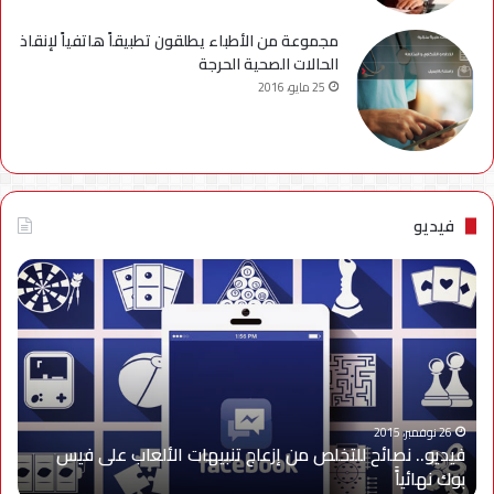
مجموعة من الأطباء يطلقون تطبيقاً هاتفياً لإنقاذ
الحالات الصحية الحرجة
25 مايو، 2016
فيديو
فيديو..
نصائح
للتخلص
من
إزعاج
تنبيهات
الألعاب
على
26 نوفمبر، 2015
فيديو.. نصائح للتخلص من إزعاج تنبيهات الألعاب على فيس
فيس
بوك نهائياًَ
بوك