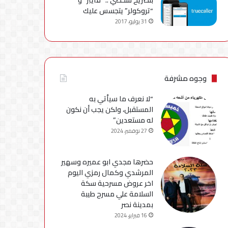
“تروكولر” يتجسس عليك
31 يوليو، 2017
وجوه مشرفة
“لا نعرف ما سيأتي به
المستقبل، ولكن يجب أن نكون
له مستعدين”
27 نوفمبر، 2024
حضرها مجدي ابو عميره وسهير
المرشدي وكمال رمزي اليوم
اخر عروض مسرحية سكة
السلامة علي مسرح طيبة
بمدينة نصر
16 فبراير، 2024