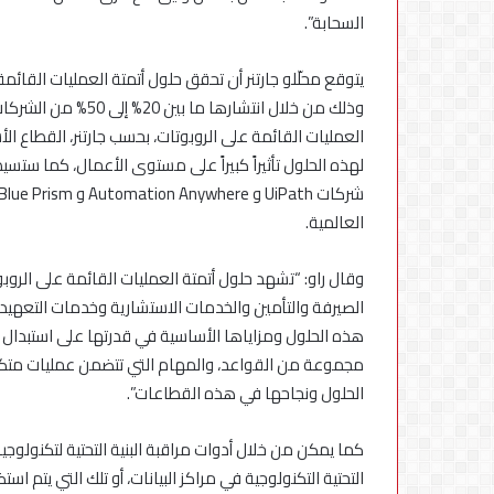
السحابة”.
يتوقع محلّلو جارتنر أن تحقق حلول أتمتة العمليات القائ
وذلك من خلال انتشار
العمليات القائمة على الروبوتات، بحسب جارتنر، القطاع
لهذه الحلول تأثيراً كبيراً على مستوى الأعمال، كما ستس
العالمية.
وقال راو: “تشهد حلول أتمتة العمليات القائمة على ال
الصيرفة والتأمين والخدمات الاستشارية وخدمات التعهيد 
هذه الحلول ومزاياها الأساسية في قدرتها على استبدال ا
مجموعة من القواعد، والمهام التي تتضمن عمليات متكررة
الحلول ونجاحها في هذه القطاعات”.