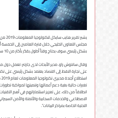
أكبر
بطارية
يشير تق
في
تاريخ
مجلس التعاون الخليجي خلال فترة العامين إلى الخمسة أع
سلسلة
بشكل رئيسي سوف يحتاج وقتاً أطول يقدّر بأكثر من 10 سنوات.
vivo
5 أغسطس، 2026
Y
وقال سانتوش راو، مدير الأبحاث لدى جارتنر: تعمل دول م
تشعل
تشعل المنافسة ف
المنافسة
vivo Y500
في
اس
مصر
تغيرات حالية بغية دعم أعمالها وتنميتها لمواكبة تطورات
مع
انطلاقاً من ذلك، على تعزيز استثماراتهم في أهم التقنيات 
إطلاق
vivo
الاصطناعي والخدمات السحابية والأتمتة والأمن السيبراني
Y500
التحتية الخاصة بمراكز البيانات”.