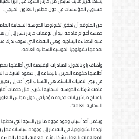
يسلط تقرير هايب سايكل من جارتنر الضوء على أبرز التقنيات
مستوى المؤسسات في دول مجلس التعاون الخليجي.
من المتوقع أن تحقق تكنولوجيا الحوسبة السحابية العامة
خمسة أعوام قادمة. بيد أن توقعات جارتنر تشير إلى أن هذ
عتبة الكفاءة الإنتاجية، وهي النقطة التي سوف تدرك عن
تقدمها تكنولوجيا الحوسبة السحابية العامة.
وأضاف راو بالقول: المبادرات الإقليمية التي أطلقتها بع
أطلقتها حكومة البحرين، بالإضافة إلى صعود الشركات ال
في تبني التقنيات الناشئة، هي الأسباب التي أدت إلى تغ
قامت شركات الحوسبة السحابية الكبرى مثل خدمات أمازو
بافتتاح مراكز بيانات جديدة مؤخراً في دول مجلس التعاو
السحابية العامة”.
ويكمن أحد أسباب وجود فجوة ما بين الضجة التي تحدثها تك
لهذه التكنولوجيا، في الافتقار إلى وجودة سياسات عمل و
المعلومات بالعمل بشكل وثيق مع فرق العمل الخاصة بقض