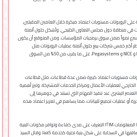
مة على الروبوتات مستويات اعتماد مبكرة خلال العامين المقبلين،
ها ما بين 20% إلى 50% من الشركات في منطقة دول مجلس التعاون الخليجي. وتُشكل حلول أتمتة
 الأسرع نمواً ضمن سوق برمجيات المؤسسات. ومن المتوقع أن يكون
يطر أكبر خمس شركات بيع حلول أتمتة عمليات الروبوتات مثل
شركات UiPath و Automation Anywhere و Blue Prism و NICE و Pegasystems، على ما يقرب من 50% من السوق
روبوتات مستويات اعتماد كبيرة ضمن عدة قطاعات، مثل قطاعات
الخارجي لعمليات الأعمال ومراكز الخدمات المشتركة. وتبرز أهمية
لعنصر البشري عند تنفيذ المهام التي تستند في جوهرها إلى
 أو عمليات تجميع للبيانات، مما يساهم في تعزيز اعتماد هذه
كما يمكن من خلال أدوات مراقبة البنية التحتية لتكنولوجيا المعلومات ITIM التعرف على مدى كفاءة وتوافر مكونات البنية
التحتية التكنولوجية في مراكز البيانات، أو تلك التي يتم استضافتها في السحابة على شكل بنية تحتية كخدمة IaaS. وقال السيد