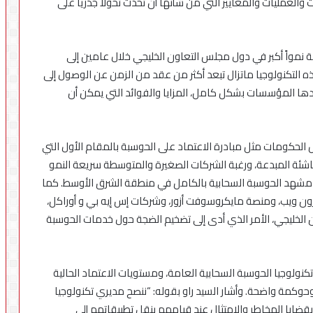
 والعمليات والمعايير التي من شأنها أن تحدث تحولاً جذرياً على
في
مصر
 نمواً أكبر في دول مجلس التعاون الخليجي خلال عامين إلى
ه التكنولوجيا ماتزال تبعد أكثر من عقد من الزمن عن الوصول إلى
دها المؤسسات بشكل كامل، المزايا والفوائد التي يمكن أن
ض الحكومات مثل مبادرة الاعتماد على الحوسبة بالمقام الأول التي
ناشئة المبدعة، ورغبة الشركات الصغيرة والمتوسطة سريعة النمو
يير مشهد الحوسبة السحابية بالكامل في منطقة الشرق الأوسط. كما
ن ويب، ومنصة مايكروسوفت أزور، وشركات إس إيه بي و أوراكل،
ن الخليجي، الأمر الذي أدى إلى تضخيم الضجة حول خدمات الحوسبة
نولوجيا الحوسبة السحابية العامة، ومستويات الاعتماد الحالية
حوكمة واضحة. وأشار السيد راو بقوله: “ننصح مديري تكنولوجيا
ايا المخاطر والامتثال عند قيامهم بنقل تطبيقاتهم إلى