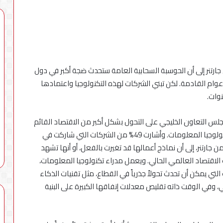
محطات
شحن
رير هايب سايكل لتكنولوجيا المعلومات 2019 من جارتنر إلى أن الحوسبة السحابية العامة ستحدث ضجة أكبر في دول
بقدرة
180
وام القادمة. لكن تبني الشركات لهذه التكنولوجيا واعتمادها
كيلوواط:
5 أغسطس، 2026
راية
محطات شحن بقدرة 180 كيلوواط: را
للمباني
أكبر بطارية في تاريخ سلسلة vivo Y
للمباني الذكية وSungrow تعززان
جلس التعاون الخليجي على التحول بشكل أكبر من الاقتصاد القائم
الذكية
ي مصر مع إطلاق
مكانة Electra كأسرع شبكة لشحن
وSungrow
على تجارة النفط، إلى اقتصاد يعتمد بشكل رئيسي على تكنولوجيا المعلومات. وأشارت 49% من الشركات التي شاركت في
المركبات الكهربائية في مصر
تعززان
تطلاع أجندة مديري تكنولوجيا المعلومات لعام 2019 من جارتنر، إلى أن نماذج أعمالها قد تغيرت بالفعل، أو أنها تشهد
مكانة
 الاقتصاد العالمي الحالي. ويعمل مدراء تكنولوجيا المعلومات،
Electra
التي يمكن أن تحدث تحولاً جذرياً في القطاع، مثل تقنيات الذكاء
كأسرع
شبكة
، وفي الوقت ذاته تقليص معدلات إنفاقها الكبيرة على البنية
لشحن
المركبات
الكهربائية