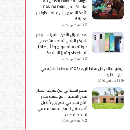
Honor of Kings تتعاون مع
سلسلة أنمي DAN DA DAN
لتأخذ اللاعبين إلى عالم الظواهر
الخارقة
3 أغسطس، 2026
بعد الزلزال الأخير.. تقنيات الإنذار
المبكر للزلازل تمنح مستخدمي
هواتف سامسونج وقتًا إضافيًا
للاستعداد وتعزز السلامة
3 أغسطس، 2026
زوهو تطلق حل نقاط البيع (POS) لقطاع التجزئة في
دول الخليج
3 أغسطس، 2026
بدعم استثنائي من شركة إعمار
مصر للتنمية… مؤسسه مصر
الخير تنجح في تطوير وتأهيل
ألف منزل للأسر المستحقة في
10 محافظات
3 أغسطس، 2026