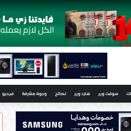
ت
سوفت وير
هارد وير
نصائح
وجوة مشرفة
فيديو