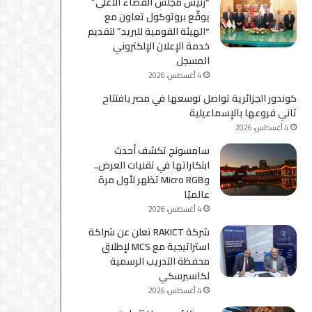
“رئيس مجلس القضاء الأعلى”
لإعداد
يوقّع بروتوكول تعاون مع
كوادر
“الهيئة القومية للبريد” لتقديم
مؤهلة
خدمة الإعلان الإلكتروني
لسوق
المسجل
العمل
4 أغسطس، 2026
كوندور الجزائرية تواصل توسعها في مصر بافتتاح
ثاني فروعها بالإسماعيلية
4 أغسطس، 2026
سامسونج تكشف أحدث
ابتكاراتها في تقنيات العرض..
وMicro RGB تظهر لأول مرة
عالميًا
4 أغسطس، 2026
شركة RAKICT تعلن عن شراكة
استراتيجية مع MCS لإطلاق
محفظة التدريب الرسمية
لكاسبرسكي
4 أغسطس، 2026