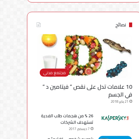
نصائح
مجتمع مدني
10 علامات تدل على نقص ” فيتامين د ”
في الجسم
21 يناير، 2018
26 % من هجمات طلب الفدية
تستهدف الشركات
7 ديسمبر، 2017
بتصريح شخصي .. “فايبر” و