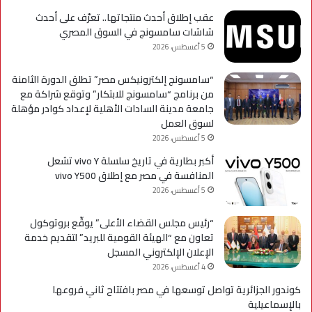
عقب إطلاق أحدث منتجاتها.. تعرّف على أحدث
شاشات سامسونج في السوق المصري
5 أغسطس، 2026
“سامسونج إلكترونيكس مصر” تطلق الدورة الثامنة
من برنامج “سامسونج للابتكار” وتوقع شراكة مع
جامعة مدينة السادات الأهلية لإعداد كوادر مؤهلة
لسوق العمل
5 أغسطس، 2026
أكبر بطارية في تاريخ سلسلة vivo Y تشعل
المنافسة في مصر مع إطلاق vivo Y500
5 أغسطس، 2026
“رئيس مجلس القضاء الأعلى” يوقّع بروتوكول
تعاون مع “الهيئة القومية للبريد” لتقديم خدمة
الإعلان الإلكتروني المسجل
4 أغسطس، 2026
كوندور الجزائرية تواصل توسعها في مصر بافتتاح ثاني فروعها
بالإسماعيلية