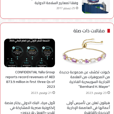
وفقا لمعايير السلامة الدولية
25 ديسمبر، 2017
مقالات ذات صلة
كيونت تكشف عن مجموعة جديدة
CONFIDENTIAL Yalla Group
من المجوهرات من العلامة
reports record revenues of AED
التجارية السويسرية الفاخرة
873.9 million in first three Qs of
2023
“Bernhard H. Mayer”
23 نوفمبر، 2023
21 نوفمبر، 2023
هيلتون تعلن عن تأسيس أولى
لأول مرة.. البنك الدولي يختار منصة
أعمالها في العاصمة الإدارية
إلكترونية مصرية للمشاركة في
الجديدة بالقاهرة
تقرير «العمل بلا حدود»