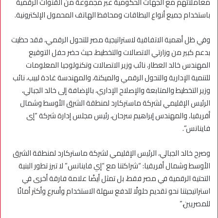
معاملاتهم مع الجهات الحكومية عبر مجموعة من القنوات الرقمية
باستخدام جميع أنواع البطاقات ومحافظ الهاتف المحمول الإلكترونية.
وفي ظل أهمية الاتفاقية لاستراتيجية مصر للتحول الرقمي، فقد حظيت
بدعم كبير من وزارتي الاتصالات والتخطيط، حيث حضر حفل التوقيع
المهندس خالد العطار، نائب وزير الاتصالات وتكنولوجيا المعلومات
للتنمية الإدارية والتحول الرقمي والميكنة، والمهندسة غادة لبيب، نائب
وزير التخطيط والمتابعة والإصلاح الإداري، بالإضافة إلى خالد الجبالي،
الرئيس الإقليمي لشركة ماستركارد لمنطقة الشرق الأوسط وشمال
أفريقيا، والمهندس إبراهيم سرحان، رئيس مجلس إدارة شركة “إى
فاينانس”.
وصرح خالد الجبالي، الرئيس الإقليمي لشركة ماستركارد لمنطقة الشرق
الأوسط وشمال أفريقيا: “شراكتنا مع “إي فاينانس” لا تبرز تطور البنية
التحتية الرقمية في مصر فقط، بل تمثل أيضًا علامة فارقة أخرى في
استراتيجيتنا نحو تقديم حلولًا للدفع سهلة الاستخدام وأسرع وأكثر أمانًا
للمصريين.”