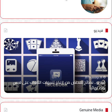
فيديو
فيديو..
نصائح
للتخلص
من
إزعاج
تنبيهات
الألعاب
على
26 نوفمبر، 2015
فيديو.. نصائح للتخلص من إزعاج تنبيهات الألعاب على فيس
فيس
بوك نهائياًَ
بوك
نهائياًَ
Genuine Media