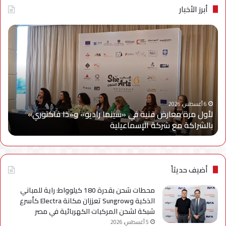
أبرز الأخبار
لأول
سام
مرة
إلك
معارض
مصر
فنية
تتع
في
مع
«سينما
ويج
راديو»
وe
و«ذا
Cy
6 أغسطس، 2026
لأول مرة معارض فنية في «سينما راديو» و«ذا فاكتوري»
فاكتوري»
في
بالشراكة مع شركة الإسماعيلية
أح
بالشراكة
أحد
مع
حمل
شركة
للتر
الإسماعيلية
لسل
axy
أضيف حديثاً
A
محطات شحن بقدرة 180 كيلوواط: راية للمباني
الذكية وSungrow تعززان مكانة Electra كأسرع
شبكة لشحن المركبات الكهربائية في مصر
5 أغسطس، 2026