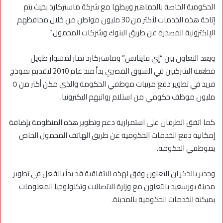
الحكومية الخاصة بالجماهير وربطها مع شركة ماستركارد بحيث يتم
إتاحة هذه الخدمات لأكثر من 30 مليون مواطن من خلال محافظهم
الإلكترونية المصدرة عن طريق البنوك وشركات المحمول.”
ويعد التعاون بين “إي فاينانس” وماستركارد ثمار لمشوار طويل
قطعته الشركتين في السوق المصري بدأ منذ عام 2010 لتقديم نموذج
فريد في تطوير دفع مرتبات موظفي الحكومة والذي مكن أكثر من ٥
مليون موظف حكومي من استلام رواتبهم اليكترونيا.
كما اتفق الطرفان على استمرارية دعم وتطوير هذه المنظومة بإضافة
إمكانية دفع الخدمات الحكومية عن طريق الهاتف المحمول الخاص
بموظفي الحكومة.
وجدير بالذكر ان التعاون وفق لهذه الاتفاقية قد بدأ بالفعل في تطوير
مدينة بورسعيد بالتعاون مع وزارة الاتصالات وتكنولوجيا المعلومات
بميكنة الخدمات الحكومية بالمدينة.