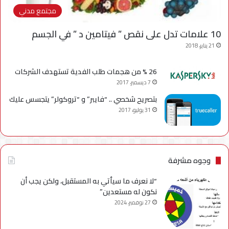
مجتمع مدني
10 علامات تدل على نقص ” فيتامين د ” في الجسم
21 يناير، 2018
26 % من هجمات طلب الفدية تستهدف الشركات
7 ديسمبر، 2017
بتصريح شخصي .. “فايبر” و “تروكولر” يتجسس عليك
31 يوليو، 2017
وجوه مشرفة
“لا نعرف ما سيأتي به المستقبل، ولكن يجب أن
نكون له مستعدين”
27 نوفمبر، 2024