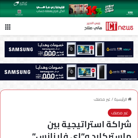
الق
الرئيسية
/
غير مصنف
غير مصنف
شراكة استراتيجية بين
ماستركارد و”إي فاينانس”