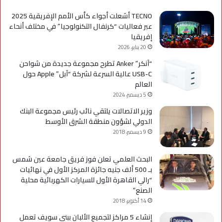
TECNO أشعلت أجواء كأس الأمم الإفريقية 2025
عبر فعاليات “كرنفال التكنولوجيا” في مختلف أنحاء
إفريقيا
20 يناير، 2026
“آنكر” Anker تطرح مجموعة جديدة من شواحن
USB-C عالية السرعة لشركة “آبل” Apple حول
العالم
5 ديسمبر، 2024
وزير الاتصالات يلتقي نائب رئيس مجموعة البنك
الدولي لشؤون منطقة الشرق الأوسط
9 ديسمبر، 2018
البحث العلمي تعلن فوز فريق جامعة عين شمس
بـ 500 ألف جنيه جائزة المركز الأول في نهائيات
“رالي القاهرة الأول للسيارات الكهربائية محلية
الصنع”
14 أكتوبر، 2018
إنشاء 5 مراكز لتجميع الألبان ببني سويف تعمل