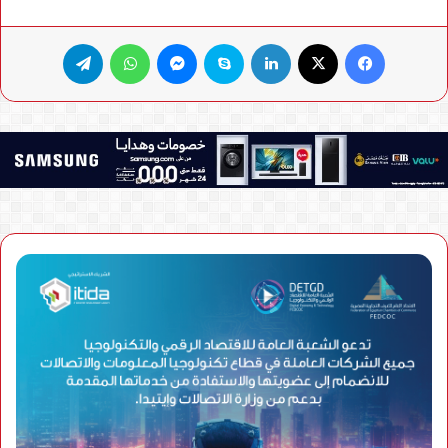
فيسبوك
X
لينكدإن
سكايب
ماسنجر
واتساب
تيلقرام