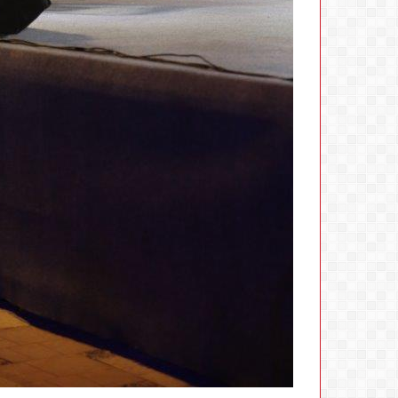
في
مصر