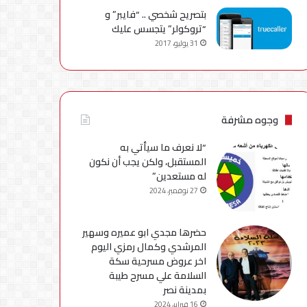
بتصريح شخصي .. “فايبر” و
“تروكولر” يتجسس عليك
31 يوليو، 2017
وجوه مشرفة
“لا نعرف ما سيأتي به
المستقبل، ولكن يجب أن نكون
له مستعدين”
27 نوفمبر، 2024
حضرها مجدي ابو عميره وسهير
المرشدي وكمال رمزي اليوم
اخر عروض مسرحية سكة
السلامة علي مسرح طيبة
بمدينة نصر
16 فبراير، 2024