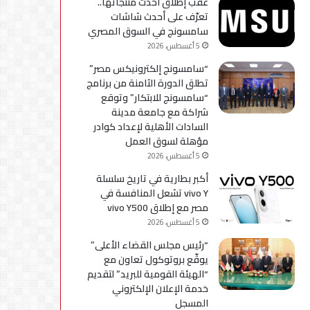
عقب إطلاق أحدث منتجاتها..
استكمال
تعرّف على أحدث شاشات
التحديثات
سامسونج في السوق المصري
5 أغسطس، 2026
“سامسونج إلكترونيكس مصر”
تطلق الدورة الثامنة من برنامج
“سامسونج للابتكار” وتوقع
شراكة مع جامعة مدينة
السادات الأهلية لإعداد كوادر
مؤهلة لسوق العمل
5 أغسطس، 2026
أكبر بطارية في تاريخ سلسلة
vivo Y تشعل المنافسة في
مصر مع إطلاق vivo Y500
5 أغسطس، 2026
“رئيس مجلس القضاء الأعلى”
يوقّع بروتوكول تعاون مع
“الهيئة القومية للبريد” لتقديم
خدمة الإعلان الإلكتروني
المسجل