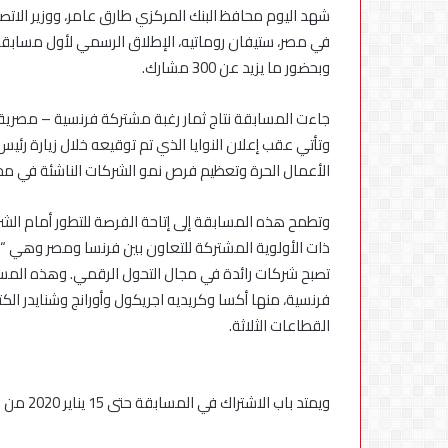
شهد اليوم محافظ البنك المركزي طارق عامر، ووزير الات
في مصر، ستيفان روماتيه، الإطلاق الرسمي لأول مسابقة 
وبحضور ما يزيد عن 300 مشارك.
جاءت المسابقة نتاج ثمار رغبة مشتركة فرنسية – مصرية لد
الأعمال الحرة وتعظيم فرص نمو الشركات الناشئة في مج
وتطمح هذه المسابقة إلى إتاحة الفرصة للتطور أمام الشر
ذات الأولوية المشتركة للتعاون بين فرنسا ومصر وهي “ا
فرنسية، منها أكسا وكريديه اجريكول وأورانج وشنايدر ال
القطاعات الثلاثة.
ويمتد باب الاشتراك في المسابقة حتى 15 يناير 2020 من خلال المنصة الالكترونية: http://startup.franceinegypt.com