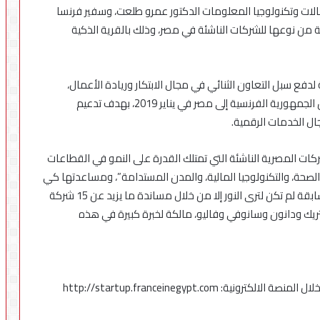
صالات وتكنولوجيا المعلومات الدكتور عمرو طلعت، وسفير فرنسا
من نوعها للشركات الناشئة في مصر، وذلك بالقرية الذكية
فع سبل التعاون الثنائي في مجال الابتكار وريادة الأعمال،
وتأتي عقب إعلان النوايا الذي تم توقيعه خلال زيارة رئيس الجمهورية الفرنسية إلى مصر في يناير 2019، بهدف تدعيم
ال الخدمات الرقمية.
كات المصرية الناشئة التي تمتلك القدرة على النمو في القطاعات
لصحة، والتكنولوجيا المالية، والمدن المستدامة”، ومساعدتها كي
تصبح شركات رائدة في مجال التحول الرقمي. وهذه المسابقة لم تكن لترى النور إلا من خلال مساندة ما يزيد عن 15 شركة
كتريك ودانون وسانوفي وفاليو، مالكة لخبرة كبيرة في هذه