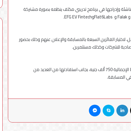
لناشئة وإدراجها في برنامج تدريبي مكثف ينظمه بصورة مشتركة
بل، لاختيار الفائزين السبعة بالمسابقة والإعلان عنهم وذلك بحضور
صادية للشركات وكذلك مستثمرين.
وستتقاسم الشركات الناشئة السبعة الفائزة جائزة قيمتها الإجمالية 750 ألف جنيه، بجانب استفادتها من العديد من
في المسابقة.
X
لينكدإن
سكايب
ماسنجر