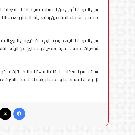
وفي المرحلة الأولى من المسابقة سيتم اختبار الشركات ا
عدد من الشركاء المختصين بدفع بيئة الابتكار وهم TIEC و Falak و Flat6LabsوEFG EV Fintech.
وفي المرحلة الثانية، سيتم تنظيم حدث كبير في الربيع المق
شخصيات عامة فرنسية ومصرية وممثلين عن البيئة الاقت
الإجراءات لمساندتها ودعمها بواسطة الرعاة والشركاء 
فيسبوك