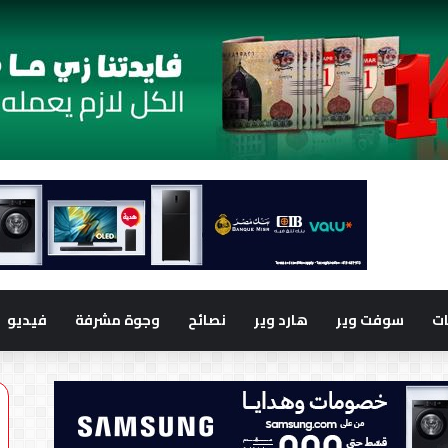
ت
سوفت وير
هارد وير
نصائح
وجوة مشرفة
فيديو