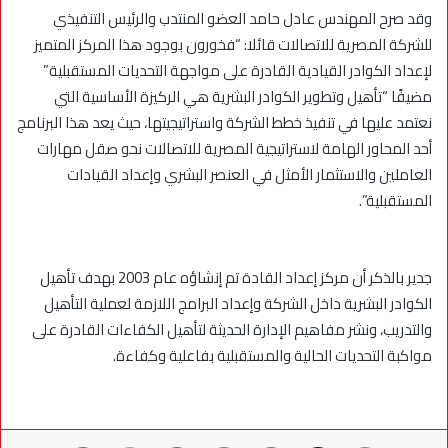
وقد صرح المهندس عادل حامد العضو المنتدب والرئيس التنفيذي
للشركة المصرية للاتصالات قائلا: “فخورون بوجود هذا المركز المتميز
لإعداد الكوادر القيادية القادرة على مواجهة التحديات المستقبلية”
مضيفًا “تأهيل وتطوير الكوادر البشرية هي الركيزة الأساسية التي
نعتمد عليها في تنفيذ خطط الشركة واستراتيجيتها، حيث يعد هذا البرنامج
أحد المحاور الهامة لاستراتيجية المصرية للاتصالات نحو صقل مهارات
العاملين والاستثمار الأمثل في العنصر البشري وإعداد القيادات
المستقبلية”.
جدير بالذكر أن مركز إعداد القادة تم إنشاؤه عام 2003 بهدف تأهيل
الكوادر البشرية داخل الشركة وإعداد البرامج اللازمة لعملية التأهيل
والتدريب، ونشر مفاهيم الإدارة الحديثة لتأهيل الكفاءات القادرة على
مواكبة التحديات الحالية والمستقبلية بفاعلية وكفاءة.
فيسبوك
X
لينكدإن
سكايب
ماسنجر
واتساب
تيلقرام