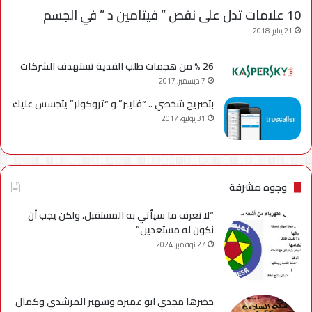
10 علامات تدل على نقص ” فيتامين د ” في الجسم
21 يناير، 2018
26 % من هجمات طلب الفدية تستهدف الشركات
7 ديسمبر، 2017
بتصريح شخصي .. “فايبر” و “تروكولر” يتجسس عليك
31 يوليو، 2017
وجوه مشرفة
“لا نعرف ما سيأتي به المستقبل، ولكن يجب أن
نكون له مستعدين”
27 نوفمبر، 2024
حضرها مجدي ابو عميره وسهير المرشدي وكمال