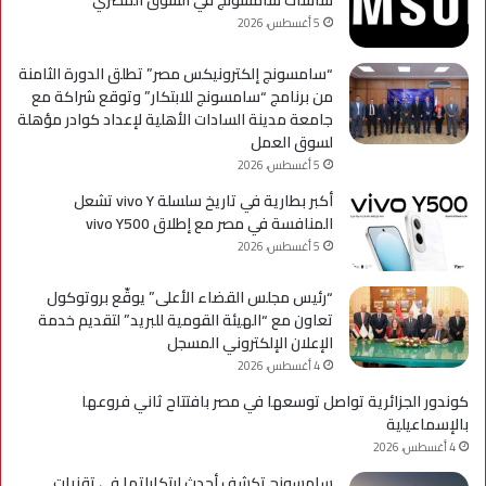
شاشات سامسونج في السوق المصري
5 أغسطس، 2026
“سامسونج إلكترونيكس مصر” تطلق الدورة الثامنة
من برنامج “سامسونج للابتكار” وتوقع شراكة مع
جامعة مدينة السادات الأهلية لإعداد كوادر مؤهلة
لسوق العمل
5 أغسطس، 2026
أكبر بطارية في تاريخ سلسلة vivo Y تشعل
المنافسة في مصر مع إطلاق vivo Y500
5 أغسطس، 2026
“رئيس مجلس القضاء الأعلى” يوقّع بروتوكول
تعاون مع “الهيئة القومية للبريد” لتقديم خدمة
الإعلان الإلكتروني المسجل
4 أغسطس، 2026
كوندور الجزائرية تواصل توسعها في مصر بافتتاح ثاني فروعها
بالإسماعيلية
4 أغسطس، 2026
سامسونج تكشف أحدث ابتكاراتها في تقنيات