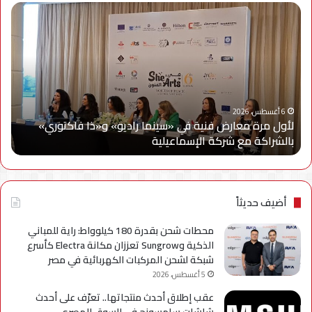
لأول
سام
مرة
إلك
معارض
مصر
فنية
تتع
في
مع
«سينما
ويج
راديو»
وe
و«ذا
Cy
6 أغسطس، 2026
لأول مرة معارض فنية في «سينما راديو» و«ذا فاكتوري»
فاكتوري»
في
بالشراكة مع شركة الإسماعيلية
أح
بالشراكة
أحد
مع
حمل
شركة
للتر
الإسماعيلية
لسل
axy
أضيف حديثاً
A
محطات شحن بقدرة 180 كيلوواط: راية للمباني
الذكية وSungrow تعززان مكانة Electra كأسرع
شبكة لشحن المركبات الكهربائية في مصر
5 أغسطس، 2026
عقب إطلاق أحدث منتجاتها.. تعرّف على أحدث