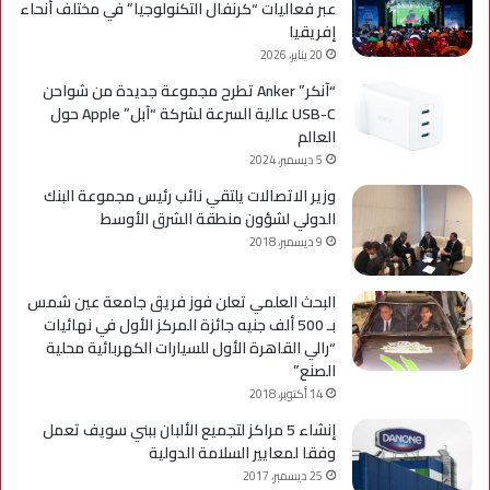
عبر فعاليات “كرنفال التكنولوجيا” في مختلف أنحاء
إفريقيا
20 يناير، 2026
“آنكر” Anker تطرح مجموعة جديدة من شواحن
USB-C عالية السرعة لشركة “آبل” Apple حول
العالم
5 ديسمبر، 2024
وزير الاتصالات يلتقي نائب رئيس مجموعة البنك
الدولي لشؤون منطقة الشرق الأوسط
9 ديسمبر، 2018
البحث العلمي تعلن فوز فريق جامعة عين شمس
بـ 500 ألف جنيه جائزة المركز الأول في نهائيات
“رالي القاهرة الأول للسيارات الكهربائية محلية
الصنع”
14 أكتوبر، 2018
إنشاء 5 مراكز لتجميع الألبان ببني سويف تعمل
وفقا لمعايير السلامة الدولية
25 ديسمبر، 2017