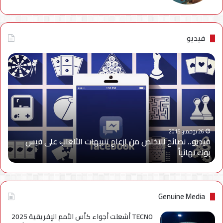
فيديو
فيديو..
نصائح
للتخلص
من
إزعاج
تنبيهات
الألعاب
على
26 نوفمبر، 2015
فيديو.. نصائح للتخلص من إزعاج تنبيهات الألعاب على فيس
فيس
بوك نهائياًَ
بوك
نهائياًَ
Genuine Media
TECNO أشعلت أجواء كأس الأمم الإفريقية 2025