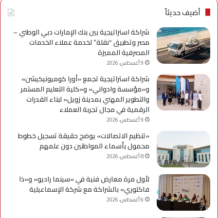
أضيف حديثاً
شراكة استراتيجية بين بنك الإمارات دبي الوطني –
مصر وتطبيق “نقلة” لخدمة عملاء الخدمات
المصرفية المميزة
9 أغسطس، 2026
شراكة استراتيجية تجمع «أورا كوميونيكيشن»
و«مؤسسة وادواني» و«كلية التعليم المستمر
والتطوير المهني بمدينة زويل» لبناء القدرات
الرقمية في مجال تجربة العملاء
9 أغسطس، 2026
«تنظيم الاتصالات» يوضح حقيقة تسجيل خطوط
محمول بأسماء المواطنين دون علمهم
8 أغسطس، 2026
لأول مرة معارض فنية في «سينما راديو» و«ذا
فاكتوري» بالشراكة مع شركة الإسماعيلية
6 أغسطس، 2026