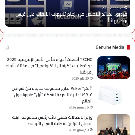
الألعاب
على
26 نوفمبر، 2015
فيديو.. نصائح للتخلص من إزعاج تنبيهات الألعاب على فيس
فيس
بوك نهائياًَ
بوك
نهائياًَ
Genuine Media
TECNO أشعلت أجواء كأس الأمم الإفريقية 2025
عبر فعاليات “كرنفال التكنولوجيا” في مختلف أنحاء
إفريقيا
20 يناير، 2026
“آنكر” Anker تطرح مجموعة جديدة من شواحن
USB-C عالية السرعة لشركة “آبل” Apple حول
العالم
5 ديسمبر، 2024
وزير الاتصالات يلتقي نائب رئيس مجموعة البنك
الدولي لشؤون منطقة الشرق الأوسط
9 ديسمبر، 2018