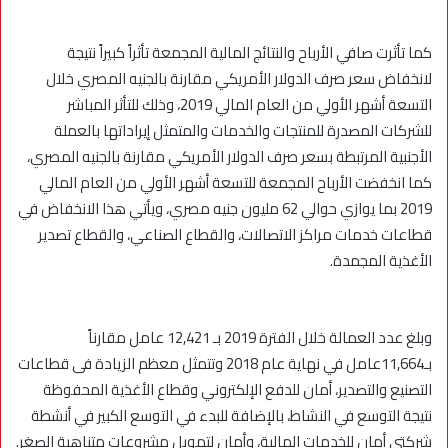
كما تأثرت صافي الأرباح والنتائج المالية المجمعة تأثراً كبيراً نتيجة
لانخفاض سعر صرف الدولار الأمريكي مقارنة بالجنيه المصري خلال
التسعة أشهر الأولي من العام المالي 2019، وذلك للتأثر المباشر
للشركات المصدرة للمنتجات والخدمات والمتمثل إيراداتها بالعملة
الأجنبية المرتبطة بسعر صرف الدولار الأمريكي مقارنة بالجنيه المصري،
كما انخفضت الأرباح المجمعة للتسعة أشهر الأولي من العام المالي
2019 بما يوازي حوالي 62 مليون جنيه مصري، ويأتي هذا الانخفاض في
قطاعات خدمات مراكز الاتصالات، والقطاع الصناعي، والقطاع تصدير
الأغذية المجمدة.
وبلغ عدد العمالة خلال الفترة 2019 بـ 12,421 عامل مقارناً
بـ11,664عامل في نهاية عام 2018 وتتمثل معظم الزيادة فى قطاعات
التصنيع والتصدير، أمان للدفع الإلكتروني وقطاع الأغذية المحفوظة
نتيجة التوسع في النشاط، بالإضافة للبدء في التوسع الكبير في أنشطة
شركتي أمان للخدمات المالية، وأمان لتمويل مشروعات متناهية الصغر.