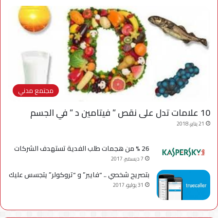
مجتمع مدني
10 علامات تدل على نقص ” فيتامين د ” في الجسم
21 يناير، 2018
26 % من هجمات طلب الفدية تستهدف الشركات
7 ديسمبر، 2017
بتصريح شخصي .. “فايبر” و “تروكولر” يتجسس عليك
31 يوليو، 2017