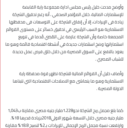
وأوضح مدحت خليل رئيس مجلس ادارة مجموعة راية القابضة
للإستثمارات المالية، خلال المؤتمر الصحفي ، أنه رغم تحقيق الشركة
زيادة فى الإيرادات، إلا أن إنفاق الشركة على التوسعات فى محفظتها
الاستثمارية هو السبب الرئيسي في تحقيق خسائر على مستوى القوائم
المجمعة خاصة وأن الشركة عازمة على المُضي قُدما في تنويع
استثماراتها وضخ استثمارات جديدة في أنشطة اقتصادية قائمة وهو ما
يعود بالنفع على السوق المصرية من خلال خلق فرص عمل جديدة
للشباب المصري .
وأضاف خليل أن القوائم المالية للشركة تظهر قوة محفظة راية
الاستثمارية وهو ما يتماشى مع الاصلاحات الاقتصادية التي تتبناها
الدولة المصرية .
كما بلغ مجمل ربح الشركة نحو1،228مليار جنيه مصري مقارنة ب1,043
مليار جنيه مصري خلال التسعة شهور الاولي2018بزيادة قدرها 18%،
وارتفعت نسبة مجمل الربح الإجمالي للإيرادات بـ2% لتصبح 18.8% مقارنة