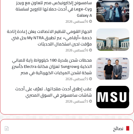
سامسونج إلكترونيكس مصر تتعاون مع ويجز
وLege-Cy في أحدث حملاتها للترويج لسلسلة
Galaxy A
6 أغسطس، 2026
الجهاز القومي لتنظيم الاتصالات يعلن إعادة إتاحة
خدمة «أرقامي» عبر تطبيق My NTRA بحل فني
مؤقت لحين استكمال التحديثات
6 أغسطس، 2026
محطات شحن بقدرة 180 كيلوواط: راية للمباني
الذكية وSungrow تعززان مكانة Electra كأسرع
شبكة لشحن المركبات الكهربائية في مصر
5 أغسطس، 2026
عقب إطلاق أحدث منتجاتها.. تعرّف على أحدث
شاشات سامسونج في السوق المصري
5 أغسطس، 2026
نصائح