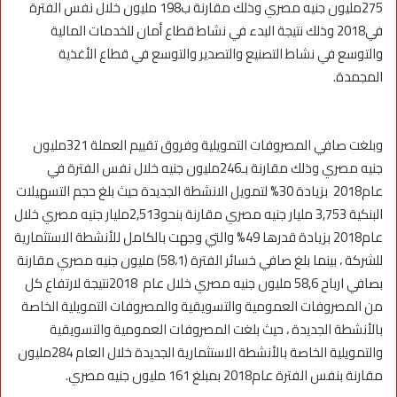
275مليون جنيه مصري وذلك مقارنة ب198 مليون خلال نفس الفترة
في2018 وذلك نتيجة البدء في نشاط قطاع أمان للخدمات المالية
والتوسع في نشاط التصنيع والتصدير والتوسع في قطاع الأغذية
المجمدة.
وبلغت صافي المصروفات التمويلية وفروق تقييم العملة 321مليون
جنيه مصري وذلك مقارنة بـ246مليون جنيه خلال نفس الفترة في
عام2018 بزيادة 30% لتمويل الانشطة الجديدة حيث بلغ حجم التسهيلات
البنكية 3,753 مليار جنيه مصري مقارنة بنحو2,513مليار جنيه مصري خلال
عام2018 بزيادة قدرها 49% والتي وجهت بالكامل للأنشطة الاستثمارية
للشركة ، بينما بلغ صافي خسائر الفترة (58،1) مليون جنيه مصري مقارنة
بصافي ارباح 58,6 مليون جنيه مصري خلال عام 2018نتيجة لارتفاع كل
من المصروفات العمومية والتسويقية والمصروفات التمويلية الخاصة
بالأنشطة الجديدة ، حيث بلغت المصروفات العمومية والتسويقية
والتمويلية الخاصة بالأنشطة الاستثمارية الجديدة خلال العام 284مليون
مقارنة بنفس الفترة عام2018 بمبلغ 161 مليون جنيه مصري.