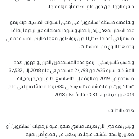
خلفية الجهاز من دون علم الضحية أو موافقتها.
وتفاقمت مشكلة “ستاكروير” على مدى السنوات الماضية، حيث ينمو
عدد الضحايا بمعدّل يُنذر بالخطر، وتشهد المنظمات غير الربحية ارتفاعًا
مستمرًا في أعداد الضحايا الذين يتواصلون معها طالبين المساعدة في
وجه هذا النوع من المشكلات.
وبحسب كاسبرسكي، ارتفع عدد المستخدمين الذين يواجهون هذه
المشكلة بنسبة 35%، من 27,798 مستخدم في عام 2018، إلى 37,532
مستخدم في 2019. وعلاوةً على ذلك، اتسع نطاق تهديد برمجيات
“ستاكروير”، حيث اكتشفت كاسبرسكي 380 نوعًا مختلفًا منها في عام
2019، بزيادةٍ قدرها 31% مقارنةً بعام 2018.
هدف التحالف
وليس ثمّة حتى الآن تعريف قياسي متفق عليه لبرمجيات “ستاكروير”، أو
معايير واضحة للكشف عنها، ما يصعّب على قطاع أمن تقنية