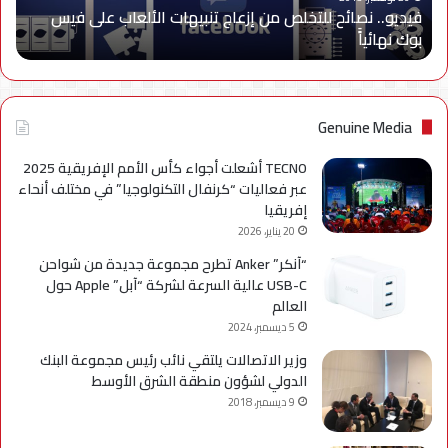
فيديو.. نصائح للتخلص من إزعاج تنبيهات الألعاب على فيس
فيس
بوك نهائياًَ
بوك
نهائياًَ
Genuine Media
TECNO أشعلت أجواء كأس الأمم الإفريقية 2025
عبر فعاليات “كرنفال التكنولوجيا” في مختلف أنحاء
إفريقيا
20 يناير، 2026
“آنكر” Anker تطرح مجموعة جديدة من شواحن
USB-C عالية السرعة لشركة “آبل” Apple حول
العالم
5 ديسمبر، 2024
وزير الاتصالات يلتقي نائب رئيس مجموعة البنك
الدولي لشؤون منطقة الشرق الأوسط
9 ديسمبر، 2018