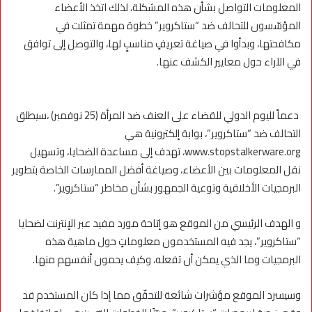
المعلومات التواصل بشأن هذه المشكلة، لذلك اتخذ الأعضاء
المؤسّسون للتحالف ضد “ستاكروير” خطوة مهمة تمثلت في
مكافحتها، وبدأوا في صياغة تعريفٍ مناسبٍ لها، والتوصل إلى توافق
في الآراء حول معايير الكشف عنها.
دعماً لليوم الدولي للقضاء على العنف ضد المرأة (25 نوفمبر) ،سيطلق
التحالف ضد “ستاكروير”، بوابة إلكترونية هي
www.stopstalkerware.org، تهدف إلى مساعدة الضحايا، وتسهيل
نقل المعلومات بين الأعضاء، وصياغة أفضل الممارسات الخاصة بتطوير
البرمجيات الأخلاقية وتوعية الجمهور بشأن مخاطر “ستاكروير”.
و الهدف الرئيسي من الموقع هو إتاحة مورد مفيد عبر الإنترنت لضحايا
“ستاكروير”، يجد فيه المستخدمون معلوماتٍ حول ماهية هذه
البرمجيات وما الذي يمكن أن تفعله، وكيف يحمون أنفسهم منها.
وسيسرد الموقع مؤشرات شائعة للتحقّق مما إذا كان المستخدم قد