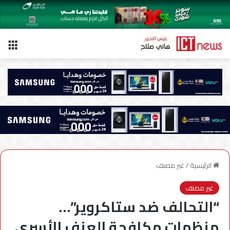
الق
الرئيسية
/
غير مصنف
غير مصنف
“التحالف ضد ستاكروير”…
منظمات مكافحة العنف الأسري