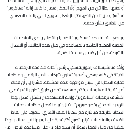
وقع ضحية لبرمجيات “ستاكروير”، مبيّنًا الخطوات التي ينبغي له اتخاذها
أو تجنبها، نظرًا لأن من المهم أولًا التفكير فيما إذا كانت إزالة “ستاكروير”
قد تُسبّب مزيدًا من الضرر، نظرًا للإشعار الفوري الذي يتلقاه المعتدي
من التطبيق بشأن حذفه.
ويوصي التحالف ضد “ستاكروير” الضحايا بالاتصال بإحدى المنظمات
المدنية المحلية الخاصة بالمساعدة في مثل هذه الحالات، أو الاتصال
بالشرطة، من أجل ضمان سلامة الضحية.
وأكّد فياتشيسلاف زاكورزيفسكي، رئيس أبحاث مكافحة البرمجيات
الخبيثة في كاسبرسكي، أهمية تعاون شركات الأمن الرقمي ومنظمات
حماية الضحايا في سبيل مواجهة هذه المشكلة، مشيرًا إلى أن قطاع
أمن تقنية المعلومات يقدّم مساهماته عن طريق تطوير القدرة على
اكتشاف برمجيات “ستاكروير”، وإبلاغ المستخدمين بشكلٍ أفضل بهذا
التهديد المحدق بخصوصيتهم”، وقال: “بينما تعمل منظمات حماية
الضحايا بطريقة مباشرة مع ضحايا العنف الأسري، للتعرف على نقاط
الضعف والمتطلبات، فإنها تصبح أكثر قدرة على توجيهنا في عملنا، ولهذا
يمكننا من خلال العمل سويًا، أن نصبح قادرين على مساعدة الناجين من