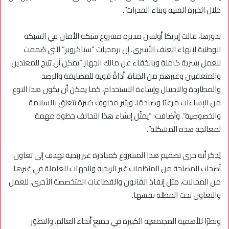
خلال الخبرة الفنية وبناء القدرات”.
بدورها، قالت إيريكا أولسن مديرة مشروع شبكة الأمان في الشبكة
الوطنية لإنهاء العنف الأسري، إن برمجيات “ستاكروير” التي صُممت
للعمل بسرية كاملة وبالخفاء عن مالك الجهاز “يمكن أن تتيح للمعتدين
والمتعقبين وغيرهم من الجناة، أداةً قوية للمضايقة والرصد
والمطاردة والاحتيال وإساءة الاستخدام، كما يمكن أن يكون هذا النوع
من الإساءات مرعبًا وصادمًا، ويثير مخاوف كبيرة تتعلق بالسلامة
والخصوصية”. وأضافت: “يمثّل إنشاء هذا التحالف خطوة مهمة
لمعالجة هذه المشكلة”.
يُذكر أنه جرى تصميم هذا المشروع كمبادرة غير ربحية تهدف إلى تعاون
أصحاب المصلحة من المنظمات غير الربحية والجهات العاملة في غيرها
من المجالات، مثل إنفاذ القانون والقطاعات المتخصصة الأخرى، للعمل
والتعاون تحت المظلة نفسها.
ونظرًا للأهمية المجتمعية الكبيرة في جميع أنحاء العالم، والتطوّر