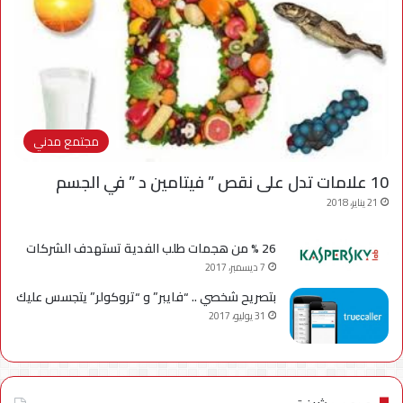
مجتمع مدني
10 علامات تدل على نقص ” فيتامين د ” في الجسم
21 يناير، 2018
26 % من هجمات طلب الفدية تستهدف الشركات
7 ديسمبر، 2017
بتصريح شخصي .. “فايبر” و “تروكولر” يتجسس عليك
31 يوليو، 2017