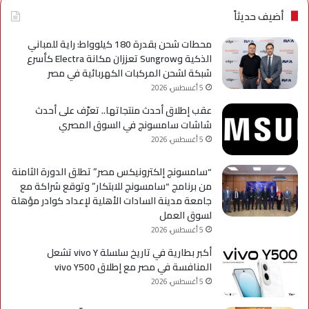
axy
أضيف حديثاً
A
محطات شحن بقدرة 180 كيلوواط: راية للمباني
الذكية وSungrow تعززان مكانة Electra كأسرع
شبكة لشحن المركبات الكهربائية في مصر
5 أغسطس، 2026
عقب إطلاق أحدث منتجاتها.. تعرّف على أحدث
شاشات سامسونج في السوق المصري
5 أغسطس، 2026
“سامسونج إلكترونيكس مصر” تطلق الدورة الثامنة
من برنامج “سامسونج للابتكار” وتوقع شراكة مع
جامعة مدينة السادات الأهلية لإعداد كوادر مؤهلة
لسوق العمل
5 أغسطس، 2026
أكبر بطارية في تاريخ سلسلة vivo Y تشعل
المنافسة في مصر مع إطلاق vivo Y500
5 أغسطس، 2026