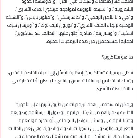
أطلقت عشر منظمات وشبكات هي “أفيرا”، و”مؤسسة الحدود
الإلكترونية”، و”الشبكة الأوروبية لمواجهة مرتكبي العنف الأسري”،
و”جي داتا للأمن الرقمي”، و”كاسبرسكي”، و”ميلوير بايتس”، و”الشبكة
الوطنية لإنهاء العنف الأسري”، و”نورتون لايف لوك”، و”أوبريشن سيف
اسكيب”، و”ويسر رينغ”، مبادرة أُطلق عليها “التحالف ضد ستاكروير”،
لحماية المستخدمين من هذه البرمجيات الخطرة.
ما هو ستاكروير؟
تحظى برمجيات “ستاكروير” بإمكانية التسلّل إلى الحياة الخاصة للشخص،
ويُساء استخدامها وسيلة للتجسس والتتبع، ما يجعلها أداة خطرة في
حالات العنف الأسري.
ويمكن لمستخدمي هذه البرمجيات عن طريق تثبيتها على الأجهزة
الخاصة بضحاياهم من شركاء حياتهم الوصول إلى رسائلهم وصورهم
وحساباتهم على وسائل التواصل الاجتماعي، أو تحديد مواقعهم
الجغرافية، والوصول إلى تسجيلات الصوت والصورة، وفي بعض الحالات
تسجيل ذلك آنيًا وبشكل مباشر، حيث يتم تشغيل هذه البرمجيات في