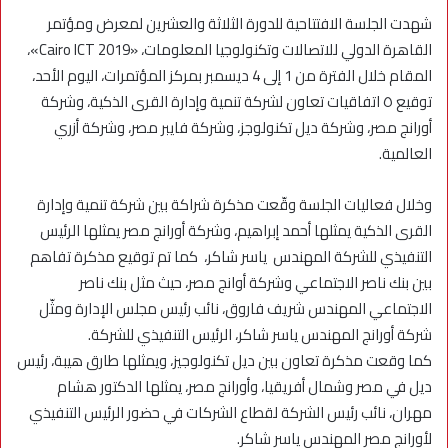
شهدت الجلسة الافتتاحية للدورة الثلاثة والعشرين لمعرض ومؤتمر
القاهرة الدولي للاتصالات وتكنولوجيا المعلومات، «Cairo ICT 2019»،
المقام خلال الفترة من 1 إلى 4 ديسمبر بمركز المؤتمرات، اليوم الأحد،
توقيع ٥ اتفاقيات تعاون لشركة تنمية وإدارة القرى الذكية، وشركة
أورانج مصر، وشركة ديل تكنولوجز، وشركة فايبر مصر، وشركة أزري
العالمية.
وخلال فعاليات الجلسة وقّعت مذكرة شراكة بين شركة تنمية وإدارة
القرى الذكية يمثلها أحمد إبراهيم، وشركة أورانج مصر يمثلها الرئيس
التنفيذي للشركة المهندس ياسر شاكر، كما تم توقيع مذكرة تفاهم
بين بنك ناصر الاجتماعي وشركة أوانج مصر، حيث مثل بنك ناصر
الاجتماعي المهندس شريف فاروق، نائب رئيس مجلس الإدارة ومثّل
شركة أورانج المهندس ياسر شاكر، الرئيس التنفيذي للشركة.
كما وقعت مذكرة تعاون بين ديل تكنولوجيز، ويمثلها طارق هيبة، رئيس
ديل في مصر وشمال أفريقيا، وأورانج مصر، يمثلها الدكتور هشام
مهران، نائب رئيس الشركة لقطاع الشركات في حضور الرئيس التنفيذي
لأورانج مصر المهندس ياسر شاكر.