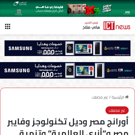
الق
الرئيسية
/
غير مصنف
غير مصنف
أورانج مصر وديل تكنولوجز وفايبر
مصر و”أزري العالمية” وتنمية