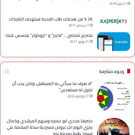
21 يناير، 2018
26 % من هجمات طلب الفدية تستهدف الشركات
7 ديسمبر، 2017
بتصريح شخصي .. “فايبر” و “تروكولر” يتجسس عليك
31 يوليو، 2017
وجوه مشرفة
“لا نعرف ما سيأتي به المستقبل، ولكن يجب أن
نكون له مستعدين”
27 نوفمبر، 2024
حضرها مجدي ابو عميره وسهير المرشدي وكمال
رمزي اليوم اخر عروض مسرحية سكة السلامة علي
مسرح طيبة بمدينة نصر