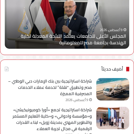
يعتمد
لماذ
اللائحة
يقد
المعدلة
ivo
لكلية
500
الهندسة
أكبر
9 أغسطس، 2026
المجلس الأعلى للجامعات يعتمد اللائحة المعدلة لكلية
بجامعة
بطا
الهندسة بجامعة مصر للمعلوماتية
ا
مصر
في
للمعلوماتية
فئت
الس
أضيف حديثاً
شراكة استراتيجية بين بنك الإمارات دبي الوطني –
مصر وتطبيق “نقلة” لخدمة عملاء الخدمات
المصرفية المميزة
9 أغسطس، 2026
شراكة استراتيجية تجمع «أورا كوميونيكيشن»
و«مؤسسة وادواني» و«كلية التعليم المستمر
والتطوير المهني بمدينة زويل» لبناء القدرات
الرقمية في مجال تجربة العملاء