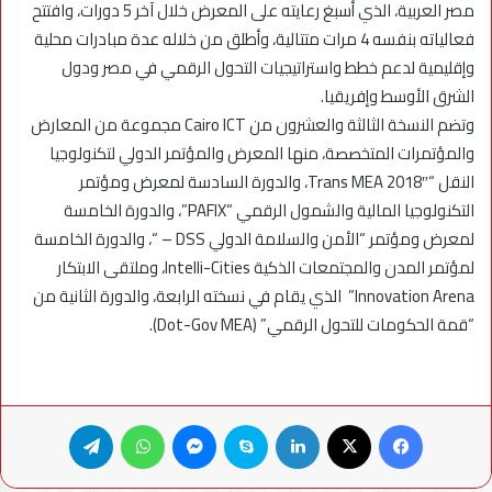
مصر العربية، الذي أسبغ رعايته على المعرض خلال آخر 5 دورات، وافتتح
فعالياته بنفسه 4 مرات متتالية، وأطلق من خلاله عدة مبادرات محلية
وإقليمية لدعم خطط واستراتيجيات التحول الرقمي في مصر ودول
الشرق الأوسط وإفريقيا.
وتضم النسخة الثالثة والعشرون من Cairo ICT مجموعة من المعارض
والمؤتمرات المتخصصة، منها المعرض والمؤتمر الدولي لتكنولوجيا
النقل “Trans MEA 2018″، والدورة السادسة لمعرض ومؤتمر
التكنولوجيا المالية والشمول الرقمي “PAFIX”، والدورة الخامسة
لمعرض ومؤتمر “الأمن والسلامة الدولي DSS – “، والدورة الخامسة
لمؤتمر المدن والمجتمعات الذكية Intelli-Cities، وملتقى الابتكار
Innovation Arena” الذي يقام في نسخته الرابعة، والدورة الثانية من
“قمة الحكومات للتحول الرقمي” (Dot-Gov MEA).
فيسبوك
X
لينكدإن
سكايب
ماسنجر
واتساب
تيلقرام