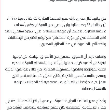
من جانبه، قال هنري بارك مدير العلامة التجارية لشركة Infinix Egypt:
“إن إطلاق S5 يعد بمثابة بيان رسمي من الشركة يعكس أهداف
علامتنا التجارية ، موضحا أن مهمة سلسلة S هي “صورة سيلفي رائعة
تضع المستخدمين في بؤرة الاهتمام” مع توفير الكثير من الإمكانيات
والخصائص المتميزة في هذا النطاق السعري.
واضاف بارك، أن السوق المصري من الأسواق الهامة التي توليها
انفينكس أهمية كبيرة، مشيرا إلى أنه بجانب اهتمام الشركة بتقديم
احدث تكنولوجيا واتاحتها للمستهلك المصري من خلال هواتفها الذكية
وبسعر مناسب، تسعى الشركة بشتى الطرق لخدمة المجتمع الذي
تعمل فيه، مؤكدا أن المسئولية المجتمعية أحد المجالات الهامة
بالنسبة ل infinix.
وأوضح مدير العلامة التجارية لانفينكس مصر، أن اخر أنشطة الشركة في
مجال المسئولية المجتمعية كان تنظيم مسابقة للمواهب الشابة من