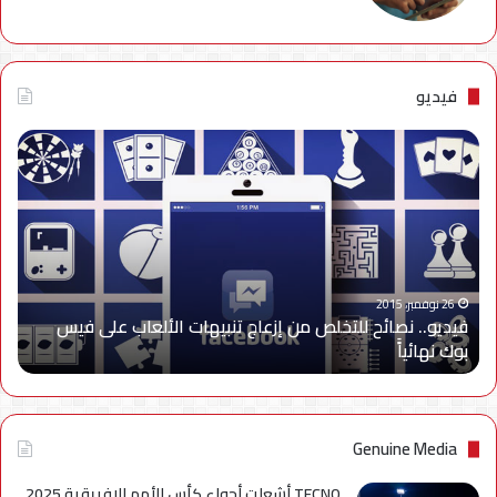
فيديو
فيديو..
نصائح
للتخلص
من
إزعاج
تنبيهات
الألعاب
على
26 نوفمبر، 2015
فيديو.. نصائح للتخلص من إزعاج تنبيهات الألعاب على فيس
فيس
بوك نهائياًَ
بوك
نهائياًَ
Genuine Media
TECNO أشعلت أجواء كأس الأمم الإفريقية 2025