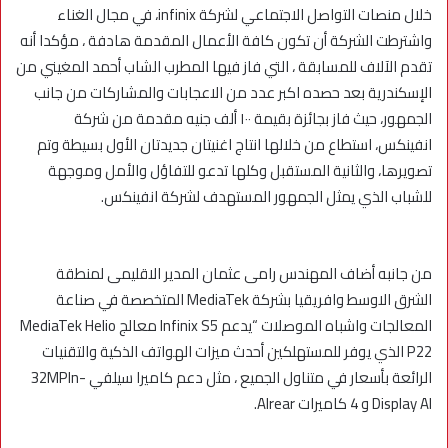
خلال منصات التواصل الاجتماعي لشركة infinix، في مجال الغناء
واشترطت الشركة أن تكون كافة الأعمال المقدمة هادفة ، مؤكدا أنه
تقدم الآلاف للمسابقة ، التي فاز فيها المطرب الشاب أحمد المغيني من
الإسكندرية بعد حصده اكبر عدد من الاعجابات والمشاركات من جانب
الجمهور، حيث فاز بجائزة بقيمة ١٠٠ ألف جنيه مقدمة من شركة
انفينكس، استطاع من خلالها انتاج اغنيتان جديدتان الأول بسيطة وتم
تصويرها، والثانية المستقبل وكلها تدعو للتفاؤل والأمل وموجهة
للشباب الذي يمثل الجمهور المستهدف لشركة انفينكس.
من جانبه أضاف المهندس رامى عثمان المدير الاقليمى لمنطقة
الشرق الاوسط وافريقيا بشركة MediaTek المتخصصة في صناعة
المعالجات واشباه الموصلات “يدعم Infinix S5 معالج MediaTek Helio
P22 الذي يوفر للمستهلكين أحدث ميزات الهواتف الذكية والتقنيات
الرائعة بأسعار في متناول الجميع ، مثل دعم كاميرا سيلفي 32MPIn-
Display AI و 4 كاميرات AIrear.