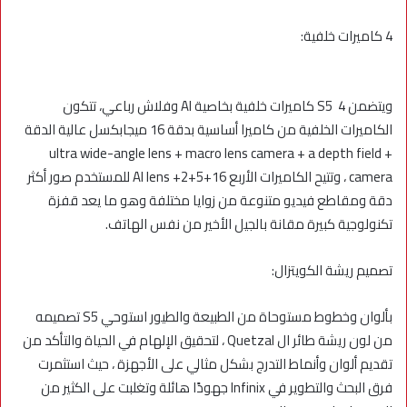
4 كاميرات خلفية:
ويتضمن S5 4 كاميرات خلفية بخاصية AI وفلاش رباعي، تتكون
الكاميرات الخلفية من كاميرا أساسية بدقة 16 ميجابكسل عالية الدقة
+ ultra wide-angle lens + macro lens camera + a depth field
camera ، وتتيح الكاميرات الأربع 16+5+2+ AI lens للمستخدم صور أكثر
دقة ومقاطع فيديو متنوعة من زوايا مختلفة وهو ما يعد قفزة
تكنولوجية كبيرة مقانة بالجيل الأخير من نفس الهاتف.
تصميم ريشة الكويتزال:
بألوان وخطوط مستوحاة من الطبيعة والطيور استوحي S5 تصميمه
من لون ريشة طائر ال Quetzal ، لتحقيق الإلهام في الحياة والتأكد من
تقديم ألوان وأنماط التدرج بشكل مثالي على الأجهزة ، حيث استثمرت
فرق البحث والتطوير في Infinix جهودًا هائلة وتغلبت على الكثير من