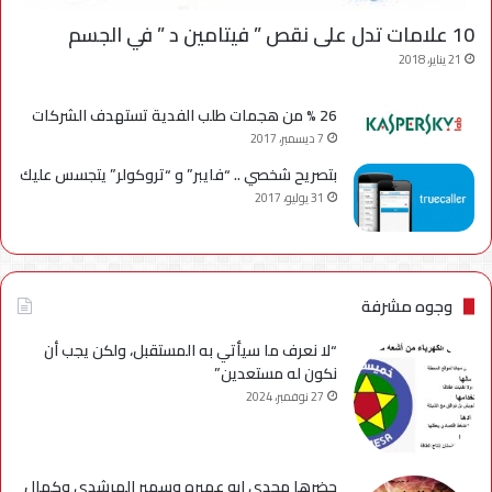
10 علامات تدل على نقص ” فيتامين د ” في الجسم
21 يناير، 2018
26 % من هجمات طلب الفدية تستهدف الشركات
7 ديسمبر، 2017
بتصريح شخصي .. “فايبر” و “تروكولر” يتجسس عليك
31 يوليو، 2017
وجوه مشرفة
“لا نعرف ما سيأتي به المستقبل، ولكن يجب أن
نكون له مستعدين”
27 نوفمبر، 2024
حضرها مجدي ابو عميره وسهير المرشدي وكمال