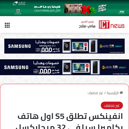
الق
الرئيسية
/
غير مصنف
غير مصنف
انفينكس تطلق S5 اول هاتف
بكاميرا سيلفى 32 ميجابكسل