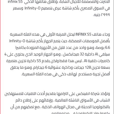
الانترنت والمصممة للأجيال الشابة، بإطلاق هاتفها الذكي infinix S5
في السوق المصري بأكبر شاشة عرض بتصميم Infinity-O وبسعر
٢٩٩٩ جنيه.
وجاء هاتف INFINIX S5 ليحتل المرتبة الأولى في هذه الفئة السعرية
بأفضل الموصفات الممكنة، حيث يتميز الجهاز بأكبر شاشة Infinity-O
6.6 بوصة، وهو واحد من عدد قليل من الأجهزة المزودة بكاميرا
سيلفي AI داخلية 32 ميجابكسل ، وهو الجهاز الوحيد الذي يحتوي على 4
كاميرات خلفية AI ، ليس هذا فقط ولكن يقدم S5 ذاكرة تخزين متميزة
بسعة تخزين 128 جيجابت وذاكرة عشوائية 6 جيجارام، وهو ما يحقق
أفضل تجربة مستخدم لهاتف ذكي في هذه الفئة السعرية.
وتؤكد شركة انفينكس على التزامها بتقديم أحدث التقنيات للمستهلكين
الشباب في الأسواق الناشئة العالمية ، وإبقائهم على إطلاع دائم
بالتكنولوجيا الحديثة في مجال الهواتف الذكية ، مع تمكينهم من أن
يكونوا رواد للتكنولوجيا في مجتمعاتهم.