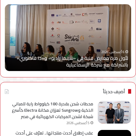
لأول
سام
مرة
إلك
معارض
مصر
فنية
تتع
في
مع
«سينما
ويج
راديو»
وe
و«ذا
Cy
6 أغسطس، 2026
لأول مرة معارض فنية في «سينما راديو» و«ذا فاكتوري»
فاكتوري»
في
بالشراكة مع شركة الإسماعيلية
أح
بالشراكة
أحد
مع
حمل
شركة
للتر
الإسماعيلية
لسل
axy
أضيف حديثاً
A
محطات شحن بقدرة 180 كيلوواط: راية للمباني
الذكية وSungrow تعززان مكانة Electra كأسرع
شبكة لشحن المركبات الكهربائية في مصر
5 أغسطس، 2026
عقب إطلاق أحدث منتجاتها.. تعرّف على أحدث