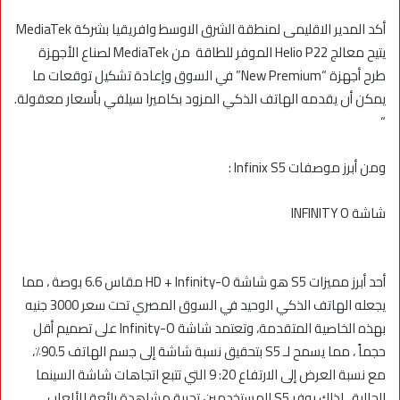
أكد المدير الاقليمى لمنطقة الشرق الاوسط وافريقيا بشركة MediaTek
يتيح معالج Helio P22 الموفر للطاقة من MediaTek لصناع الأجهزة
طرح أجهزة “New Premium” في السوق وإعادة تشكيل توقعات ما
يمكن أن يقدمه الهاتف الذكي المزود بكاميرا سيلفي بأسعار معقولة.
“
ومن أبرز موصفات Infinix S5 :
شاشة INFINITY O
أحد أبرز مميزات S5 هو شاشة HD + Infinity-O مقاس 6.6 بوصة ، مما
يجعله الهاتف الذكي الوحيد في السوق المصري تحت سعر 3000 جنيه
بهذه الخاصية المتقدمة، وتعتمد شاشة Infinity-O على تصميم أقل
حجماً ، مما يسمح لـ S5 بتحقيق نسبة شاشة إلى جسم الهاتف 90.5٪،
مع نسبة العرض إلى الارتفاع 20: 9 التي تتبع اتجاهات شاشة السينما
الحالية ، لذلك يوفر S5 للمستخدمين تجربة مشاهدة رائعة للألعاب