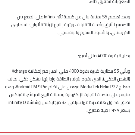
الصعوبات لتحقيق ذلك.
ويعد تصميم S5 بمثابة بيان عن كيفية تأثير Infinix على الجمع بين
التصميم الأنيق وأحدث التقنيات ، ويتوفر الجهاز بثلاثة ألوان: السماوي
الكريستالي، والأسود السديم والبنفسجي.
بطارية بقوة 4000 مللي أمبير:
ويأتي S5 ببطارية كبيرة بقوة 4000 مللي امبير مع إمكانية Xcharge
(الشحن الذكي)، الذي يقوم بتوفير الطاقة وإدارتها بشكل ذكي، بجانب
معالج MediaTek Helio P22 ويعمل على نظام AndroidTM 9 Pie، وهو
متوفر على منصات التجارة الإلكترونية ومحلات البيع المباشر. انفينكس
تطلق S5 اول هاتف بكاميرا سيلفى 32 ميجابكسل وشاشة infinity O
بسعر ٢٩٩٩ جنيه مصري.