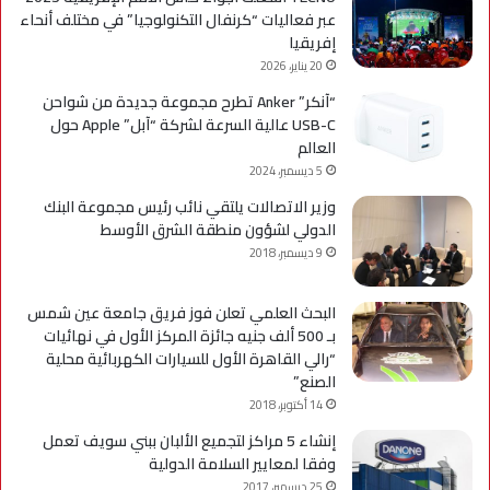
عبر فعاليات “كرنفال التكنولوجيا” في مختلف أنحاء
إفريقيا
20 يناير، 2026
“آنكر” Anker تطرح مجموعة جديدة من شواحن
USB-C عالية السرعة لشركة “آبل” Apple حول
العالم
5 ديسمبر، 2024
وزير الاتصالات يلتقي نائب رئيس مجموعة البنك
الدولي لشؤون منطقة الشرق الأوسط
9 ديسمبر، 2018
البحث العلمي تعلن فوز فريق جامعة عين شمس
بـ 500 ألف جنيه جائزة المركز الأول في نهائيات
“رالي القاهرة الأول للسيارات الكهربائية محلية
الصنع”
14 أكتوبر، 2018
إنشاء 5 مراكز لتجميع الألبان ببني سويف تعمل
وفقا لمعايير السلامة الدولية
25 ديسمبر، 2017