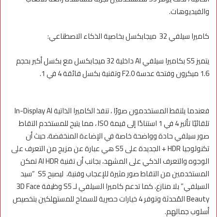
والفيديوهات.
كاميرا سيلفي 32 ميجابكسل بخاصية الذكاء الاصطناعي:
يتميز S5 بكاميرا سيلفي AI داخلية 32 ميجابكسل مع بكسل أكبر بحجم
1.6 ميكرون وفتحة عدسة F2.0 وتقنية بكسل فائقة 4 في 1.
فعندما يلتقط المستخدمون صورًا ، تنفذ الكاميرا الذاتية In-Display AI
تلقائيًا تأثير 4 في 1 استنادًا إلى قيمة ISO ، مما يتيح للمستخدم التقاط
صور سيلفي حادة وواضحة خاصة في الإضاءة المنخفضة، حيث أن
تكنولوجيا HDR + الجديدة على S5 هي عبارة عن مزيج من التعرف على
الوجوه والتعرف الذكي على المشهد، بجانب أن تقنية AI HDR تمكن
المستخدمين من التقاط صور مثيرة للإعجاب وفنية، ليصبح S5 “سيد
السيلفي” بلا منازع، كما تدعم كاميرا السيلفي لـ S5 وظيفة 3D Face
Beauty المُحدثة وتوفر 4 خيارات حصرية للسماح للمستهلكين بتخصيص
أسلوب جمالهم.