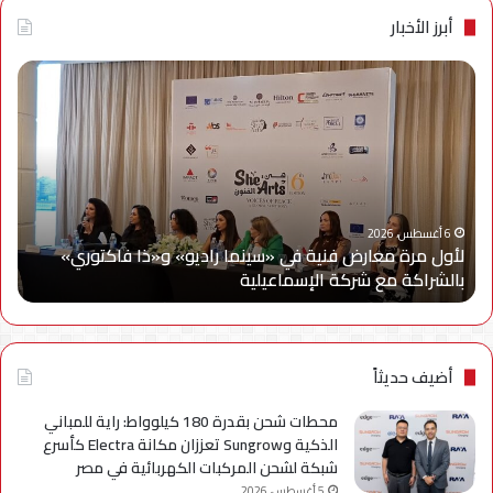
أبرز الأخبار
لأول
سام
مرة
إلك
معارض
مصر
فنية
تتع
في
مع
«سينما
ويج
راديو»
وe
و«ذا
Cy
6 أغسطس، 2026
لأول مرة معارض فنية في «سينما راديو» و«ذا فاكتوري»
فاكتوري»
في
بالشراكة مع شركة الإسماعيلية
أح
بالشراكة
أحد
مع
حمل
شركة
للتر
الإسماعيلية
لسل
axy
أضيف حديثاً
A
محطات شحن بقدرة 180 كيلوواط: راية للمباني
الذكية وSungrow تعززان مكانة Electra كأسرع
شبكة لشحن المركبات الكهربائية في مصر
5 أغسطس، 2026