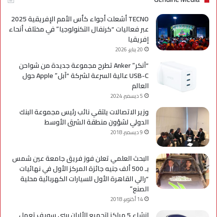
TECNO أشعلت أجواء كأس الأمم الإفريقية 2025
عبر فعاليات “كرنفال التكنولوجيا” في مختلف أنحاء
إفريقيا
20 يناير، 2026
“آنكر” Anker تطرح مجموعة جديدة من شواحن
USB-C عالية السرعة لشركة “آبل” Apple حول
العالم
5 ديسمبر، 2024
وزير الاتصالات يلتقي نائب رئيس مجموعة البنك
الدولي لشؤون منطقة الشرق الأوسط
9 ديسمبر، 2018
البحث العلمي تعلن فوز فريق جامعة عين شمس
بـ 500 ألف جنيه جائزة المركز الأول في نهائيات
“رالي القاهرة الأول للسيارات الكهربائية محلية
الصنع”
14 أكتوبر، 2018
إنشاء 5 مراكز لتجميع الألبان ببني سويف تعمل