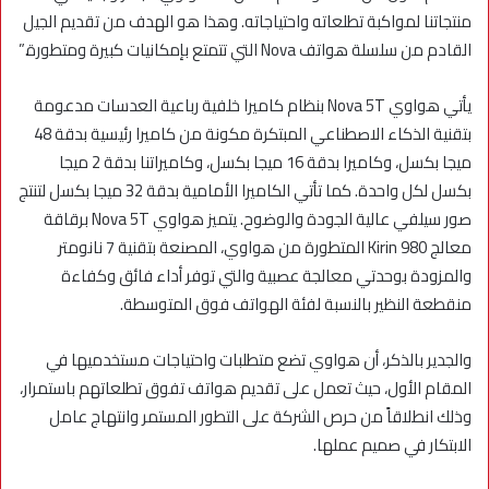
منتجاتنا لمواكبة تطلعاته واحتياجاته. وهذا هو الهدف من تقديم الجيل
القادم من سلسلة هواتف Nova التي تتمتع بإمكانيات كبيرة ومتطورة.”
يأتي هواوي Nova 5T بنظام كاميرا خلفية رباعية العدسات مدعومة
بتقنية الذكاء الاصطناعي المبتكرة مكونة من كاميرا رئيسية بدقة 48
ميجا بكسل، وكاميرا بدقة 16 ميجا بكسل، وكاميراتنا بدقة 2 ميجا
بكسل لكل واحدة. كما تأتي الكاميرا الأمامية بدقة 32 ميجا بكسل لتنتج
صور سيلفي عالية الجودة والوضوح. يتميز هواوي Nova 5T برقاقة
معالج Kirin 980 المتطورة من هواوي، المصنعة بتقنية 7 نانومتر
والمزودة بوحدتي معالجة عصبية والتي توفر أداء فائق وكفاءة
منقطعة النظير بالنسبة لفئة الهواتف فوق المتوسطة.
والجدير بالذكر، أن هواوي تضع متطلبات واحتياجات مستخدميها في
المقام الأول، حيث تعمل على تقديم هواتف تفوق تطلعاتهم باستمرار،
وذلك انطلاقاً من حرص الشركة على التطور المستمر وانتهاج عامل
الابتكار في صميم عملها.