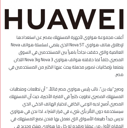
أعلنت مجموعة هواوي لأجهزة المستهلك بمصر عن استعدادها
لإطلاق هاتف هواوي Nova 5T الذي ينتمي لسلسلة هواتف Nova
العالمية والتي حققت نجاحاً باهراً بين المستخدمين في السوق
المصري خلفاً لما حققته هواتف هواوي Nova 3 وNova 3i اللذان
يتمتعا بإمكانيات تصوير مذهلة يبحث عنها الكثير من المستخدمين في
مصر.
وصرح”بيك ين”، نائب رئيس هواوي مصر قائلاً، ” أن تطلعات ومتطلبات
المستهلك المصري تطورت كثيراً في الفترة الأخيرة، حيث أن المستهلك
المصري أصبح لديه الوعي الكافي لاختيار الهاتف الذكي الذي
سيستخدمه دون التأثر بأي شيء في قرار الشراء. لذا نحن في هواوي
ندرس جيداً طبيعة الأسواق التي نعمل بها فنحن نضع المستهلك في
المقام الأول من عملنا ونقدم له كل ما هواوي مبتكر وجديد في