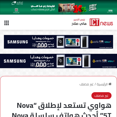
الق
الرئيسية
/
غير مصنف
غير مصنف
هواوي تستعد لإطلاق “Nova
5T” أحدث هواتف سلسلة Nova