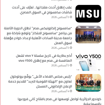
عقب إطلاق أحدث منتجاتها.. تعرّف على أحدث
شاشات سامسونج في السوق المصري
5 أغسطس، 2026
“سامسونج إلكترونيكس مصر” تطلق الدورة الثامنة
من برنامج “سامسونج للابتكار” وتوقع شراكة مع
جامعة مدينة السادات الأهلية لإعداد كوادر مؤهلة
لسوق العمل
5 أغسطس، 2026
أكبر بطارية في تاريخ سلسلة vivo Y تشعل
المنافسة في مصر مع إطلاق vivo Y500
5 أغسطس، 2026
“رئيس مجلس القضاء الأعلى” يوقّع بروتوكول
تعاون مع “الهيئة القومية للبريد” لتقديم خدمة
الإعلان الإلكتروني المسجل
4 أغسطس، 2026
كوندور الجزائرية تواصل توسعها في مصر بافتتاح ثاني فروعها
بالإسماعيلية