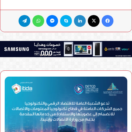
فيسبوك
X
لينكدإن
سكايب
ماسنجر
واتساب
تيلقرام