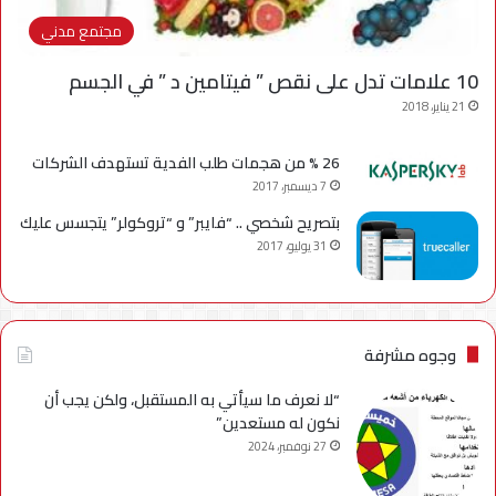
مجتمع مدني
10 علامات تدل على نقص ” فيتامين د ” في الجسم
21 يناير، 2018
26 % من هجمات طلب الفدية تستهدف الشركات
7 ديسمبر، 2017
بتصريح شخصي .. “فايبر” و “تروكولر” يتجسس عليك
31 يوليو، 2017
وجوه مشرفة
“لا نعرف ما سيأتي به المستقبل، ولكن يجب أن
نكون له مستعدين”
27 نوفمبر، 2024