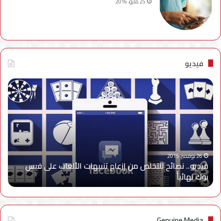
25 مايو، 2016
فيديو
فيديو..
نصائح
للتخلص
من
إزعاج
تنبيهات
الألعاب
على
26 نوفمبر، 2015
فيديو.. نصائح للتخلص من إزعاج تنبيهات الألعاب على فيس
فيس
بوك نهائياًَ
بوك
نهائياًَ
Genuine Media