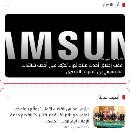
أبرز الأخبار
عقب
“سا
إطلاق
إلك
أحدث
مصر
منتجاتها..
تطل
تعرّف
الد
على
الثا
أحدث
من
“
شاشات
برنا
5 أغسطس، 2026
عقب إطلاق أحدث منتجاتها.. تعرّف على أحدث شاشات
“
سامسونج
“سا
سامسونج في السوق المصري
ا
في
للاب
السوق
وتو
المصري
شرا
مع
جام
أضيف حديثاً
مدي
الس
“رئيس مجلس القضاء الأعلى” يوقّع بروتوكول
الأه
تعاون مع “الهيئة القومية للبريد” لتقديم خدمة
لإعد
الإعلان الإلكتروني المسجل
كوا
4 أغسطس، 2026