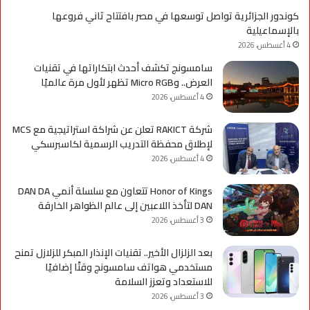
مؤه
كوندور الجزائرية تواصل توسعها في مصر بافتتاح ثاني فروعها
لس
بالإسماعيلية
الع
4 أغسطس، 2026
سامسونج تكشف أحدث ابتكاراتها في تقنيات
العرض.. وMicro RGB تظهر لأول مرة عالميًا
4 أغسطس، 2026
شركة RAKICT تعلن عن شراكة استراتيجية مع MCS
لإطلاق محفظة التدريب الرسمية لكاسبرسكي
4 أغسطس، 2026
Honor of Kings تتعاون مع سلسلة أنمي DAN DA
DAN لتأخذ اللاعبين إلى عالم الظواهر الخارقة
3 أغسطس، 2026
بعد الزلزال الأخير.. تقنيات الإنذار المبكر للزلازل تمنح
مستخدمي هواتف سامسونج وقتًا إضافيًا
للاستعداد وتعزز السلامة
3 أغسطس، 2026