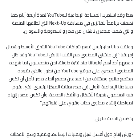
هذا وقد استمرت المساحة الإبداعية لـYouTube لمدة أربعة أيام كما
تضمنت برنامجاً للفائزين في مسابقة Next-Up التي تُطلقها المنصة
والتي ضمت مبدعين ناشئين من مصر والسعودية والسودان.
وعلقت ديانا بدار، رئيس قسم شراكات YouTube للشرق الأوسط وشمال
إفريقيا:” إن منشئي المحتوى هم القلب النابض لـYouTube وقد ظل
دعمهم أحد أهم أولوياتنا منذ فترة طويلة، نحن متحمسون لما شهده
المحتوى المصري على موقع YouTube من تطور، والذي يقوده
مجتمع متنوع ومختلف من المبدعين بجميع أنحاء مصر. نأمل أن تكون
مساحتنا الإبداعية الأولى في مصر بمثابة المركز الرئيسي الذي يقوم
فيه المبدعون بتجربة الأشكال والأفكار الجديدة، وأن تكون مصدر إلهام
لمواصلة إنشاء محتوى جذاب وقوي على قنواتهم.”
وتضمن الحدث ما يلي:
· ورش إنتاج حول أفضل سُبل وتقنيات الإضاءة، وكيفية وضع اللقطات