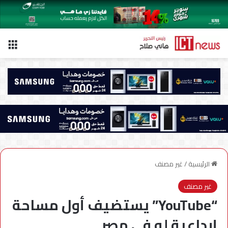
الق
الرئيسية
/
غير مصنف
غير مصنف
“YouTube” يستضيف أول مساحة
إبداعية له في مصر