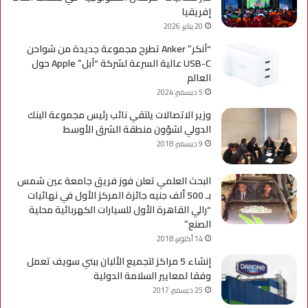
إفريقيا
20 يناير، 2026
“آنكر” Anker تطرح مجموعة جديدة من شواحن
USB-C عالية السرعة لشركة “آبل” Apple حول
العالم
5 ديسمبر، 2024
وزير الاتصالات يلتقي نائب رئيس مجموعة البنك
الدولي لشؤون منطقة الشرق الأوسط
9 ديسمبر، 2018
البحث العلمي تعلن فوز فريق جامعة عين شمس
بـ 500 ألف جنيه جائزة المركز الأول في نهائيات
“رالي القاهرة الأول للسيارات الكهربائية محلية
الصنع”
14 أكتوبر، 2018
إنشاء 5 مراكز لتجميع الألبان ببني سويف تعمل
وفقا لمعايير السلامة الدولية
25 ديسمبر، 2017