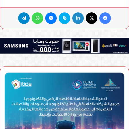
فيسبوك
X
لينكدإن
سكايب
ماسنجر
واتساب
تيلقرام