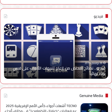
فيديو
فيديو..
نصائح
للتخلص
من
إزعاج
تنبيهات
الألعاب
على
26 نوفمبر، 2015
فيديو.. نصائح للتخلص من إزعاج تنبيهات الألعاب على فيس
فيس
بوك نهائياًَ
بوك
نهائياًَ
Genuine Media
TECNO أشعلت أجواء كأس الأمم الإفريقية 2025
عبر فعاليات “كرنفال التكنولوجيا” في مختلف أنحاء