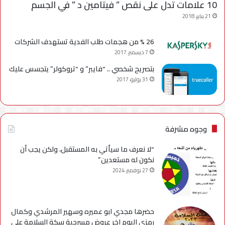
10 علامات تدل على نقص ” فيتامين د ” في الجسم
21 يناير، 2018
26 % من هجمات طلب الفدية تستهدف الشركات
7 ديسمبر، 2017
بتصريح شخصي .. “فايبر” و “تروكولر” يتجسس عليك
31 يوليو، 2017
وجوه مشرفة
“لا نعرف ما سيأتي به المستقبل، ولكن يجب أن
نكون له مستعدين”
27 نوفمبر، 2024
حضرها مجدي ابو عميره وسهير المرشدي وكمال
رمزي اليوم اخر عروض مسرحية سكة السلامة علي