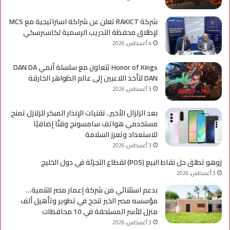
شركة RAKICT تعلن عن شراكة استراتيجية مع MCS
لإطلاق محفظة التدريب الرسمية لكاسبرسكي
4 أغسطس، 2026
Honor of Kings تتعاون مع سلسلة أنمي DAN DA
DAN لتأخذ اللاعبين إلى عالم الظواهر الخارقة
3 أغسطس، 2026
بعد الزلزال الأخير.. تقنيات الإنذار المبكر للزلازل تمنح
مستخدمي هواتف سامسونج وقتًا إضافيًا
للاستعداد وتعزز السلامة
3 أغسطس، 2026
زوهو تطلق حل نقاط البيع (POS) لقطاع التجزئة في دول الخليج
3 أغسطس، 2026
بدعم استثنائي من شركة إعمار مصر للتنمية…
مؤسسه مصر الخير تنجح في تطوير وتأهيل ألف
منزل للأسر المستحقة في 10 محافظات
3 أغسطس، 2026