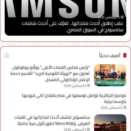
على
الثا
أحدث
من
“
شاشات
برنا
5 أغسطس، 2026
عقب إطلاق أحدث منتجاتها.. تعرّف على أحدث شاشات
“
سامسونج
“سا
سامسونج في السوق المصري
ا
في
للاب
السوق
وتو
المصري
شرا
مع
جام
أضيف حديثاً
مدي
الس
“رئيس مجلس القضاء الأعلى” يوقّع بروتوكول
الأه
تعاون مع “الهيئة القومية للبريد” لتقديم خدمة
لإعد
الإعلان الإلكتروني المسجل
كوا
4 أغسطس، 2026
مؤه
كوندور الجزائرية تواصل توسعها في مصر بافتتاح ثاني فروعها
لس
بالإسماعيلية
الع
4 أغسطس، 2026
سامسونج تكشف أحدث ابتكاراتها في تقنيات
العرض.. وMicro RGB تظهر لأول مرة عالميًا
4 أغسطس، 2026