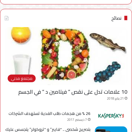
نصائح
مجتمع مدني
10 علامات تدل على نقص ” فيتامين د ” في الجسم
21 يناير، 2018
26 % من هجمات طلب الفدية تستهدف الشركات
7 ديسمبر، 2017
بتصريح شخصي .. “فايبر” و “تروكولر” يتجسس عليك