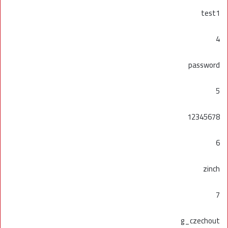
test1
4
password
5
12345678
6
zinch
7
g_czechout