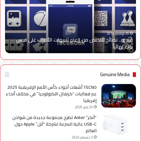
للتخلص
من
إزعاج
تنبيهات
الألعاب
على
26 نوفمبر، 2015
فيديو.. نصائح للتخلص من إزعاج تنبيهات الألعاب على فيس
فيس
بوك نهائياًَ
بوك
نهائياًَ
Genuine Media
TECNO أشعلت أجواء كأس الأمم الإفريقية 2025
عبر فعاليات “كرنفال التكنولوجيا” في مختلف أنحاء
إفريقيا
20 يناير، 2026
“آنكر” Anker تطرح مجموعة جديدة من شواحن
USB-C عالية السرعة لشركة “آبل” Apple حول
العالم
5 ديسمبر، 2024