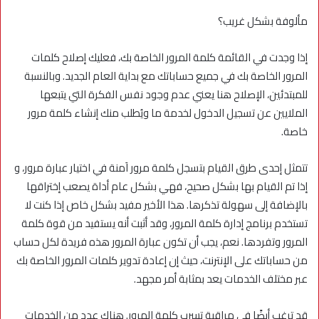
مألوفة بشكل غريب؟
إذا وجدت في القائمة كلمة المرور الخاصة بك، فعليك إصلاح كلمات
المرور الخاصة بك في جميع حساباتك مع بداية العام الجديد. وبالنسبة
للمبتدئين، الإصلاح هنا يعني عدم وجود نفس الفكرة التي يتبعها
الملايين عن تسجيل الدخول لخدمة ما ويُطلب منك إنشاء كلمة مرور
خاصة.
تتمثل إحدى طرق القيام بتسجل كلمة مرور اَمنة في اختيار عبارة مرور، و
إذا تم القيام بها بشكل صحيح، فهي بشكل عام أداة يصعب إختراقها
بالإضافة إلى سهولة تذكرها. هذا الأخير مفيد بشكل خاص إذا كنت لا
تستخدم برنامج إدارة كلمة المرور، وقد أثبت أنه يستفيد من قوة كلمة
المرور وتفردها. نعم، يجب أن تكون عبارة المرور هذه فريدة لكل حساب
من حساباتك على الإنترنت، حيث إن إعادة تدوير كلمات المرور الخاصة بك
عبر مختلف الخدمات يعد بمثابة أمر مجهد.
قد ترغب أيضًا في مراقبة تسرب كلمة المرور. هناك عدد من الخدمات