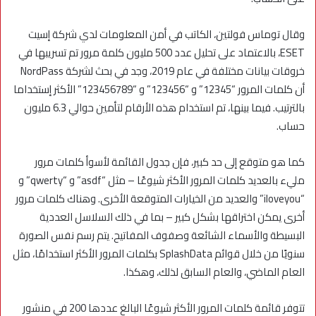
وقال توماس فولتين، الكاتب في أمن المعلومات لدي شركة إسيت
ESET، بالاعتماد على تحليل عدد 500 مليون كلمة مرور تم تسريبها في
خروقات بيانات مختلفة في عام 2019، وجد في بحث لشركة NordPass
أن كلمات المرور “12345” و “123456” و “123456789” الأكثر إستخداما
بالترتيب. فيما بينها، تم استخدام هذه الأرقام لتأمين حوالي 6.3 مليون
حساب.
كما هو متوقع إلى حد كبير، فإن جدول القائمة لأسوأ كلمات مرور
مليء بالعديد كلمات المرور الأكثر شيوعًا – مثل “asdf” و “qwerty” و
“iloveyou” والعديد من الخيارات المتوقعة الأخرى. وهناك كلمات مرور
أخرى يمكن اختراقها بشكل كبير – بما في ذلك السلاسل العددية
البسيطة والأسماء الشائعة وصفوف المفاتيح. يتم رسم نفس الصورة
سنويًا من خلال قوائم SplashData بكلمات المرور الأكثر استخدامًا، مثل
العام الماضي، والعام السابق لذلك، وهكذا.
تتوفر قائمة كلمات المرور الأكثر شيوعًا البالغ عددها 200 في منشور