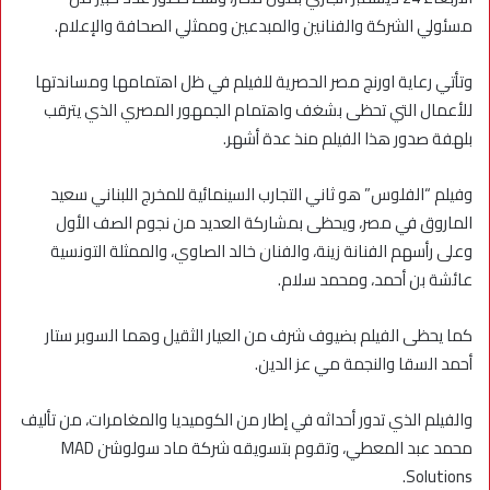
مسئولي الشركة والفنانين والمبدعين وممثلي الصحافة والإعلام.
وتأتي رعاية اورنچ مصر الحصرية للفيلم في ظل اهتمامها ومساندتها
للأعمال التي تحظى بشغف واهتمام الجمهور المصري الذي يترقب
بلهفة صدور هذا الفيلم منذ عدة أشهر.
وفيلم “الفلوس” هو ثاني التجارب السينمائية للمخرج اللبناني سعيد
الماروق في مصر، ويحظى بمشاركة العديد من نجوم الصف الأول
وعلى رأسهم الفنانة زينة، والفنان خالد الصاوي، والممثلة التونسية
عائشة بن أحمد، ومحمد سلام.
كما يحظى الفيلم بضيوف شرف من العيار الثقيل وهما السوبر ستار
أحمد السقا والنجمة مي عز الدين.
والفيلم الذي تدور أحداثه في إطار من الكوميديا والمغامرات، من تأليف
محمد عبد ‏المعطي، وتقوم بتسويقه شركة ماد سولوشن MAD
Solutions.