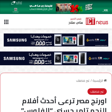
الق
الرئيسية
/
غير مصنف
غير مصنف
اورنج مصر ترعى أحدث أفلام
النجم تامر حسني “الفلوس”