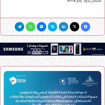
الاتصال بكود رقم #91#.
فيسبوك
X
لينكدإن
سكايب
ماسنجر
واتساب
تيلقرام