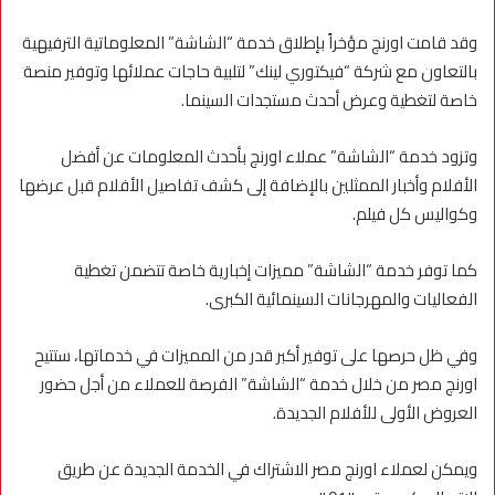
وقد قامت اورنچ مؤخراً بإطلاق خدمة “الشاشة” المعلوماتية الترفيهية
بالتعاون مع شركة “فيكتوري لينك” لتلبية حاجات عملائها وتوفير منصة
خاصة لتغطية وعرض أحدث مستجدات السينما.
وتزود خدمة “الشاشة” عملاء اورنچ بأحدث المعلومات عن أفضل
الأفلام وأخبار الممثلين بالإضافة إلى كشف تفاصيل الأفلام قبل عرضها
وكواليس كل فيلم.
كما توفر خدمة “الشاشة” مميزات إخبارية خاصة تتضمن تغطية
الفعاليات والمهرجانات السينمائية الكبرى.
وفي ظل حرصها على توفير أكبر قدر من المميزات في خدماتها، ستتيح
اورنچ مصر من خلال خدمة “الشاشة” الفرصة للعملاء من أجل حضور
العروض الأولى للأفلام الجديدة.
ويمكن لعملاء اورنچ مصر الاشتراك في الخدمة الجديدة عن طريق