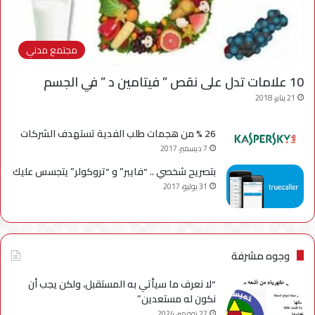
مجتمع مدني
10 علامات تدل على نقص ” فيتامين د ” في الجسم
21 يناير، 2018
26 % من هجمات طلب الفدية تستهدف الشركات
7 ديسمبر، 2017
بتصريح شخصي .. “فايبر” و “تروكولر” يتجسس عليك
31 يوليو، 2017
وجوه مشرفة
“لا نعرف ما سيأتي به المستقبل، ولكن يجب أن
نكون له مستعدين”
27 نوفمبر، 2024