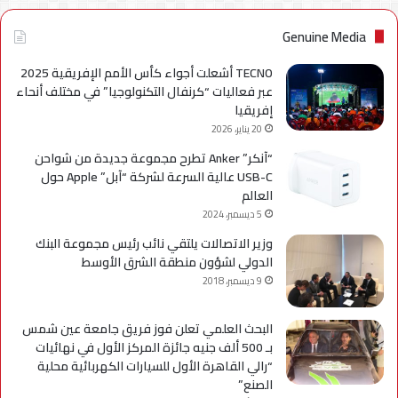
Genuine Media
TECNO أشعلت أجواء كأس الأمم الإفريقية 2025
عبر فعاليات “كرنفال التكنولوجيا” في مختلف أنحاء
إفريقيا
20 يناير، 2026
“آنكر” Anker تطرح مجموعة جديدة من شواحن
USB-C عالية السرعة لشركة “آبل” Apple حول
العالم
5 ديسمبر، 2024
وزير الاتصالات يلتقي نائب رئيس مجموعة البنك
الدولي لشؤون منطقة الشرق الأوسط
9 ديسمبر، 2018
البحث العلمي تعلن فوز فريق جامعة عين شمس
بـ 500 ألف جنيه جائزة المركز الأول في نهائيات
“رالي القاهرة الأول للسيارات الكهربائية محلية
الصنع”