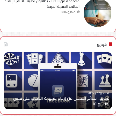
مجموعة من الأطباء يطلقون تطبيقاً هاتفياً لإنقاذ
الحالات الصحية الحرجة
25 مايو، 2016
فيديو
فيديو..
نصائح
للتخلص
من
إزعاج
تنبيهات
الألعاب
على
26 نوفمبر، 2015
فيديو.. نصائح للتخلص من إزعاج تنبيهات الألعاب على فيس
فيس
بوك نهائياًَ
بوك
نهائياًَ