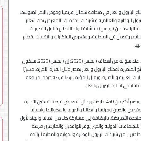
ي المتزايد بقطاع البترول والغاز في منطقة شمال إفريقيا وحوض البحر المتوسط،
مة من ايجبس 37 من شركات البترول الوطنية والعالمية و شركات الخدمات بالمعرض تحت شعار
ة الرابعة من (ايجبس) نقاشات لرواد القطاع تتناول التطورات
محطات
تستثمر وتعمل في المنطقة، وستعرض الابتكارات والتقنيات بقطاع
شحن
بقدرة
ها.
180
كيلوواط:
وقال المهندس طارق الملا، وزير البترول والثروة المعدنية، عند سؤاله عن أهداف (ايجبس) 2020: إن (ايجبس) 2020، سيكون
5 أغسطس، 2026
راية
محطات شحن بقدرة 180 كيلوواط: را
المتميزة لقطاع البترول والغاز بمصر خلال الفترة الأخيرة، مشيرًا
للمباني
أكبر بطارية في تاريخ سلسلة vivo Y
للمباني الذكية وSungrow تعززان
ات العربية والأجنبية، ويمثل المؤتمر ايضا فرصة جيدة لمراجعة
الذكية
ي مصر مع إطلاق
مكانة Electra كأسرع شبكة لشحن
وSungrow
قليمى لتجارة البترول والغاز.
المركبات الكهربائية في مصر
تعززان
مكانة
ويقام المعرض هذا العام على مساحة 33 ألف متر مربع ويضم أكثر من 450 عارضا، ويمثل المعرض فرصة لتمكين التجارة
Electra
: البحرين وكندا وقبرص والصين وفرنسا وايطاليا والنرويج واسكوتلندا واسبانيا
كأسرع
شبكة
متحدة الأمريكية، بالإضافة إلى مشاركة كلا من المانيا والهند لأول
لشحن
لاجتماعات الدولية والذى يوفر للوافدين والعارضين فرصة
المركبات
ضرين من شركات البترول الوطنية والدولية والمحلية الرائدة
الكهربائية