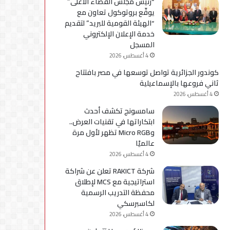
“رئيس مجلس القضاء الأعلى”
لإعداد
يوقّع بروتوكول تعاون مع
كوادر
“الهيئة القومية للبريد” لتقديم
مؤهلة
خدمة الإعلان الإلكتروني
لسوق
المسجل
العمل
4 أغسطس، 2026
كوندور الجزائرية تواصل توسعها في مصر بافتتاح
ثاني فروعها بالإسماعيلية
4 أغسطس، 2026
سامسونج تكشف أحدث
ابتكاراتها في تقنيات العرض..
وMicro RGB تظهر لأول مرة
عالميًا
4 أغسطس، 2026
شركة RAKICT تعلن عن شراكة
استراتيجية مع MCS لإطلاق
محفظة التدريب الرسمية
لكاسبرسكي
4 أغسطس، 2026