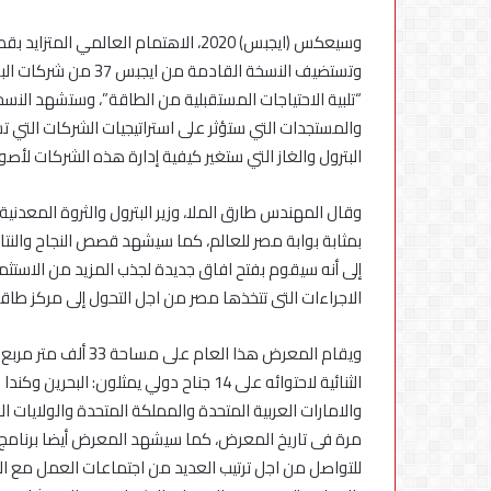
وسيعكس (ايجبس) 2020، الاهتمام العالم
وتستضيف النسخة القاد
“تلبية الاحتياجات المستقبلية من الطاقة”، وستشهد النسخ
أكبر
والمستجدات التي ستؤثر على استراتيجيات الشركات التي 
بطارية
في
البترول والغاز التي ستغير كيفية إدارة هذه الشركات لأصول
تاريخ
سلسلة
vivo
5 أغسطس، 2026
بمثابة بوابة مصر للعالم، كما سيشهد قصص النجاح والنتائج 
Y
إلى أنه سيقوم بفتح افاق جديدة لجذب المزيد من الاستثمار
تشعل
تشعل المنافسة ف
المنافسة
الاجراءات التى تتخذها مصر من اجل التحول إلى مركز طاقة ا
vivo Y500
في
مصر
مع
الثنائية لاحتوائه على 14 جناح دولي يمثلون
إطلاق
vivo
والامارات العربية المتحدة والمملكة المتحدة والولايات ال
Y500
مرة فى تاريخ المعرض، كما سيشهد المعرض أيضا برنامج ل
للتواصل من اجل ترتيب العديد من اجتماعات العمل مع الحا