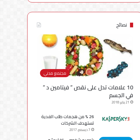
نصائح
مجتمع مدني
10 علامات تدل على نقص ” فيتامين د ”
في الجسم
21 يناير، 2018
26 % من هجمات طلب الفدية
تستهدف الشركات
7 ديسمبر، 2017
بتصريح شخصي .. “فايبر” و