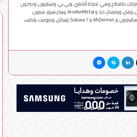
ركات بالقطاع وهي: شركة أباتشي، وبي بي، وشيفرون، ودراجون
أويل، و إيني، وإكسون موبيل، وكويت إنرجي –مصر، وتوتال، وشل، وينترشال ديا، و ArcellorMittal، وبيكر هيوز، شيرون،
بيتروناس، وشمبلرجيه، وشنايدر، وAir Products، وإنرجين، وهاليبرتون، و McDermot، و Subsea 7، وبيكتل، وبتروجيت، وتكنيب
X
لينكدإن
سكايب
ماسنجر