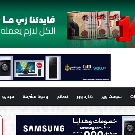
ت
سوفت وير
هارد وير
نصائح
وجوة مشرفة
فيديو