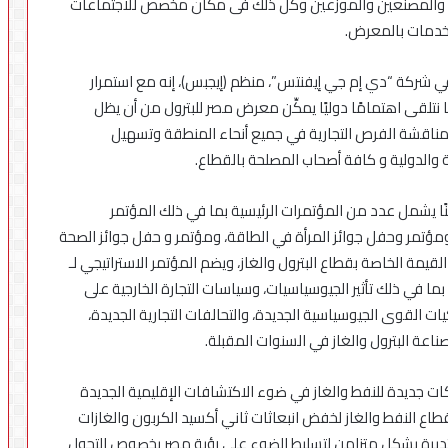
ين والمصنعين والموزعين وكل ذلك فى مكان مخصص للاجتماعات
في
مصر
لخدمات بالمعرض.
ي شركة “دي إم جي إيفنتس”، منظم (إيجبس)، إنه مع استمرار
 نتلقى اهتمامًا دوليًا يمكِّن معرض مصر للبترول من أن يظل
مناقشة الفرص التجارية في جميع أنحاء المنطقة وتسهيل
ية والدولية و كافة أصحاب المصلحة بالقطاع.
نًا يشمل عدد من المؤتمرات الرئيسية بما في ذلك المؤتمر
 ومؤتمر وحفل جوائز المرأة في الطاقة، ومؤتمر و حفل جوائز الصحة
يمة الخاصة بقطاع البترول والغاز، ويضم المؤتمر الاستراتيجي لـ
رزة، بما في ذلك تأثير الجيوسياسيات، وسياسات التجارة الخارجية على
يات القوى الجيوسياسية الجديدة، والتحالفات التجارية الجديدة،
اعة البترول والغاز في السنوات المقبلة.
ت جديدة للنفط والغاز في ضوء الاكتشافات الإقليمية الجديدة
اع النفط والغاز لخفض انبعاثات ثاني أكسيد الكربون والغازات
ستديرة بشكل متزامن لتسليط الضوء على رؤية مصر بخصوص التحول