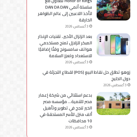
Honor of Kings تتعاون مع
سلسلة أنمي DAN DA DAN
لتأخذ اللاعبين إلى عالم الظواهر
الخارقة
3 أغسطس، 2026
بعد الزلزال الأخير.. تقنيات الإنذار
المبكر للزلازل تمنح مستخدمي
هواتف سامسونج وقتًا إضافيًا
للاستعداد وتعزز السلامة
3 أغسطس، 2026
زوهو تطلق حل نقاط البيع (POS) لقطاع التجزئة في
دول الخليج
3 أغسطس، 2026
بدعم استثنائي من شركة إعمار
مصر للتنمية… مؤسسه مصر
الخير تنجح في تطوير وتأهيل
ألف منزل للأسر المستحقة في
10 محافظات
3 أغسطس، 2026