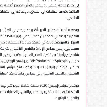
إلى مركز طاقة إقليمي، وسوف يناقش الحضور أهمية تعزيز ا
الطاقة وتوريد المنتجات إلى السوق، بالإضافة إلى التقنيا
الطبيعي.
وتضم قائمة المتحدثين الذين أكدو حضورهم في المؤتمر الا
التعدينية و معالي محمد بن حمد الرحمي وزير النفط وال
سيمونيلي، رئيس مجلس الإدارة والرئيس التنفيذي لشركة بي
شلمبرجير وأمينة بن خضرة، المدير العام للمكتب الوطني
مجلس إدارة شركة “Air Products
قبرص الهيدروكربونية (CHC) و تشو جون
التنفيذي والعضو التنفيذي في مجلس إدارة شركة “هيلينيك
ويقدم مؤتمر (إيجبس) 2020 منصة لقادة
المتعلقة بعمليات التكرير والتصدير والنقل، والعمليات المس
والموارد البشرية.