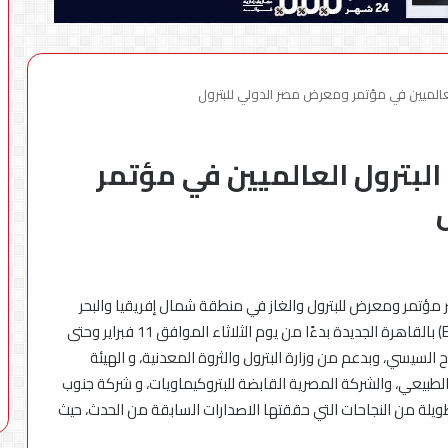
الميين في مؤتمر ومعرض مصر الدولي للبترول
بترول العالميين في مؤتمر
مؤتمر ومعرض للبترول والغاز في منطقة شمال إفريقيا والبحر
المتوسط- بمركز مصر للمؤتمرات والمعارض الدولية (EIEC) بالقاهرة الجديدة بدءًا من يوم الثلاثاء الموافق 11 فبراير وحتى
بد الفتاح السيسي، وبدعم من وزارة البترول والثروة المعدنية، و الهيئة
 الطبيعي، والشركة المصرية القابضة للبتروكيماويات، و شركة جنوب
للبترول، وسيتوج (إيجبس) 2020، سلسلة طويلة من النجاحات التي حققتها الاصدارات السابقة من الحدث، حيث