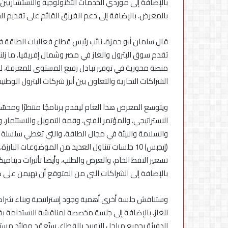
بالإضافة إلى موردي الخدمات التكنولوجية والاستشاري
بالمعرض، بالإضافة إلى دعم الفريق القائم على تقديم ا
قال سلمان أبو حمزة، نائب رئيس قطاع فعاليات الطاقة ف
تقدم سوق البترول والغاز في مصر وشمال إفريقيا، ما زلنا
منصة محورية في توفير تبادل رفيع المستوى للمعرفة، ل
الشراكات التجارية والتعاون بين أبرز شركات البترول الوطن
ويتوسع المعرض هذا العام ليقدم برنامجًا منتظرًا ومحسّ
الاستراتيجي، والمؤتمر الفني، وقمة التمويل والاستثمار،
والسلامة والبيئة في مجال الطاقة، والتي تغطي سلسلة الق
(إيجبس) 10 جلسات تتناول العديد من الموضوعات البا
تسعير النفط الخام، والعرض والطلب، وأيضا تأثيرات ديناميك
بالإضافة إلى الشراكات التي من المتوقع أن تهيمن على صن
وستناقش جلسة أخرى أهمية وجود إستراتيجية وبناء شراكا
للغاز، بالإضافة إلى جلسة مخصصة لمناقشة الاستدامة بقط
الدفيئة بجميع مراحل التوريد بالقطاع. ستُعقد موائد م