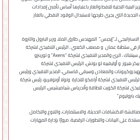
لبنية التحتية للنفط والغاز باعتبارها أساس تأمين إمدادات
ت الجديدة التي يجري طرحها لاستبدال الوقود النفطي بالغاز
ستراتيجي لـ”إيجبس” المهندس طارق الملا، وزير البترول والثروة
غاز في سلطنة عمان و مصعب الكعبي ، الرئيس التنفيذي لشركة
البترول والبتروكيماويات في شركة مبادلة للاستثمار و جان سينتناك ، الرئ والمدير التنفيذي لشركة “Axens” و لورينزو
كر هيوز و أوليفييه لو بوتش، الرئيس التنفيذي لشركة
 للهيدروكربونات والمعادن وسيفي قاسمي، المدير التنفيذي ورئيس
” و إبراهيم البوعينين، الرئيس التنفيذي لشركة أرامكو للتجارة وتولا أونوفريو، رئيس شركة
 فنغ، الرئيس التنفيذي لشركة الكويت للطاقة وأندرياس شياميشيس، الرئيس
 بتروليوم.”
 اليوم تتيح لهم مناقشة الاكتشافات الحديثة، والاستثمارات، والتنوع والتكامل
تندة على البيانات والتطورات الرقمية، مرورًا بإدارة المهارات