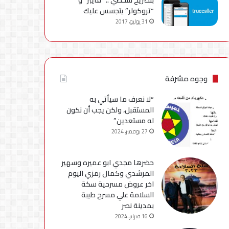
“تروكولر” يتجسس عليك
31 يوليو، 2017
وجوه مشرفة
“لا نعرف ما سيأتي به
المستقبل، ولكن يجب أن نكون
له مستعدين”
27 نوفمبر، 2024
حضرها مجدي ابو عميره وسهير
المرشدي وكمال رمزي اليوم
اخر عروض مسرحية سكة
السلامة علي مسرح طيبة
بمدينة نصر
16 فبراير، 2024