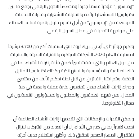
“إيمرسون” مؤخراً قسماً جديداً ومخصصاً للتحول الرقمي يجمع ما بين
تكنولوجيا الاستشعار الرائدة والتحليلات التشغيلية وقدرات الخدمات
الموسعة من “إيمرسون” من أجل تقديم حلول رقمية تساعد العملاء
على مواجهة التحديات في مجال التحول الرقمي.
وتكرم جوائز “آي. أو. تي. بريك ثرو”، التي استقبلت أكثر من 3.700 ترشيحاً
لمسابقة العام 2020، الشركات المبتكرة والتقنيات الحديثة والمنتجات
من حول العالم والتي حققت تميزاً ضمن فئات إنترنت الأشياء، بما في
ذلك الصناعية والمؤسسية والاستهلاكية وكذلك تكنولوجيا المنازل
الذكية. ويتم اختيار الفائزين من قبل لجنة تحكيم تتألف من مختصي
وخبراء إنترنت الأشياء ممن يتمتعون بخبرة عملية واسعة في هذا
المجال، بمن فيهم الصحفيون والمحللون والمسؤولون التنفيذيون في
مجال التكنولوجيا.
ويمكن للقدرات والإمكانات التي تقدمها إنترنت الأشياء الصناعية أن
تحدث تغييراً إيجابي كبير في الأداء، إلا أن العديد من الشركات لاتزال
تفتقر إلى المسار الصحيح لتحقيق ذلك. وأظهر استطلاع حديث أجرته