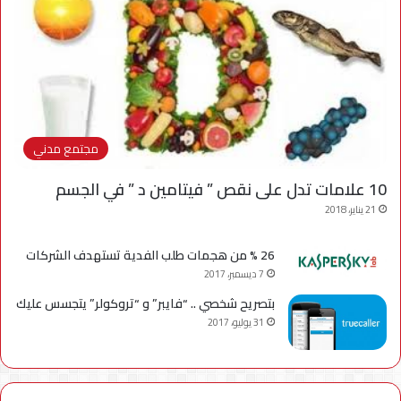
مجتمع مدني
10 علامات تدل على نقص ” فيتامين د ” في الجسم
21 يناير، 2018
26 % من هجمات طلب الفدية تستهدف الشركات
7 ديسمبر، 2017
بتصريح شخصي .. “فايبر” و “تروكولر” يتجسس عليك
31 يوليو، 2017