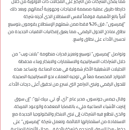
مما يمكَن الشركات من التركيز على المجالات ذات الأولوية من خلال
خارطة طريق عملية مصممة لاحتياجات وجهوزية أعمالهم. ويعد ذلك
أمراً بالغ الأهمية، فوفقاً لنفس الاستطلاع الذي أجرته شركة
“إيمرسون”، فإن 26% فقط ممن شملهم الإستطلاع يقومون بتوسيع
نطاق نماذج التحول الرقمي، مما يعيق إمكانيات التقنيات الجديدة من
تحسين الأداء على نطاق واسع.
وتواصل “إيمرسون” توسيع وتعزيز قدرات منظومة “بلانت ويب” من
خلال الشراكات الاستراتيجية والاستثمارات والابتكار وبناء محفظة
التحليلات التشغيلية الأكثر شمولية في هذه الصناعة. وتساعد هذه
الموارد المخصصة معاً في توجيه العملاء نحو الاستراتيجية الصحيحة
للتحول الرقمي وتبني البرامج التي تسرع من تحقيق أعلى درجات الأداء.
وقال جيمس جونسون، مدير عام “آي. أو. تي. بريك ثرو”: “إن سوق
إنترنت الأشياء الصناعية مليء بالقضايا المعقدة والوعود المربكة،
والذي تتطلع فيه الشركات إلى تبني الابتكار والتكنولوجيا الجديدة مع
الاستفادة من استثماراتها القائمة. وتعمل شركة “إيمرسون” على
دخول هذا السوق المزدحم كشركة رائدة في مجال الأتمتة الصناعية