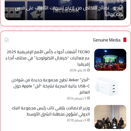
على
26 نوفمبر، 2015
فيديو.. نصائح للتخلص من إزعاج تنبيهات الألعاب على فيس
فيس
بوك نهائياًَ
بوك
نهائياًَ
Genuine Media
TECNO أشعلت أجواء كأس الأمم الإفريقية 2025
عبر فعاليات “كرنفال التكنولوجيا” في مختلف أنحاء
إفريقيا
20 يناير، 2026
“آنكر” Anker تطرح مجموعة جديدة من شواحن
USB-C عالية السرعة لشركة “آبل” Apple حول
العالم
5 ديسمبر، 2024
وزير الاتصالات يلتقي نائب رئيس مجموعة البنك
الدولي لشؤون منطقة الشرق الأوسط
9 ديسمبر، 2018