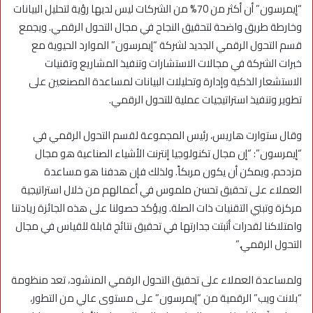
“إيمرسون” أن أكثر من 70% من الشركات ليس لديها رؤية لتحليل البيانات
وخارطة طريق واضحة لتحقيق النجاح في مجال التحول الرقمي. ويجمع
قسم التحول الرقمي الجديد لشركة “إيمرسون” الموارد الحيوية مع
خبرات الشركة في مجالات الاستشارات وتنفيذ المشاريع وتقنيات
الاستشعار الذكية وإدارة وتحليلات البيانات لمساعدة المصنعين على
تطوير وتنفيذ استراتيجيات عملية للتحول الرقمي.
وقال ستوارت هاريس، رئيس المجموعة لقسم التحول الرقمي في
“إيمرسون”: “إن مجال تكنولوجيا إنترنت الأشياء الصناعية هو مجال
مزدحم، ويمكن أن يكون مربكاً. ولذلك فإن هدفنا هو مساعدة
العملاء على تحقيق تحسن ملموس في أعمالهم من خلال استراتيجية
مركزة وتبني التقنيات ذات الصلة. ويؤكد حصولنا على هذه الجائزة ريادتنا
وامتلاكنا لقدرات أثبتت جدارتها في تحقيق نتائج قابلة للقياس في مجال
التحول الرقمي.”
ولمساعدة العملاء على تحقيق التحول الرقمي المنشود، تعد منظومة
“بلانت ويب” الرقمية من “إيمرسون” على مستوى عالي من التطور،