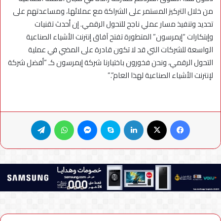
من خلال التركيز المستمر على الشراكة مع عملائها، ومساعدتهم على
تحديد وتنفيذ مسار عملي ناجح للتحول الرقمي. إن أحدث تقنيات
وإبتكارات “إيمرسون” المتطورة تفتح آفاق إنترنت الأشياء الصناعية
الواسعة للشركات التي قد لا تكون قادرة على المضي في عملية
التحول الرقمي، ونحن فخورون باختيارنا شركة إيمرسون كـ “أفضل شركة
لإنترنت الأشياء الصناعية لهذا العام”.”
فيسبوك
X
لينكدإن
سكايب
ماسنجر
واتساب
تيلقرام