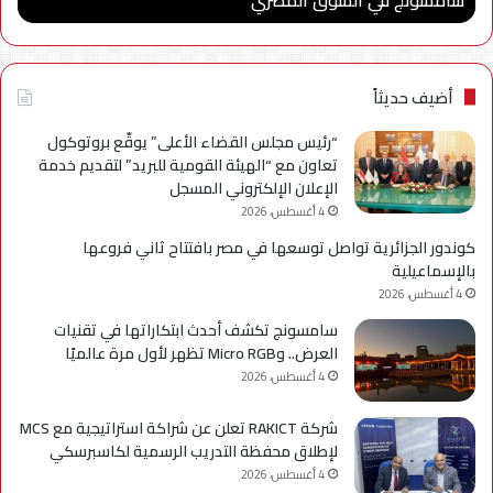
السوق
وتو
المصري
شرا
مع
جام
أضيف حديثاً
مدي
الس
“رئيس مجلس القضاء الأعلى” يوقّع بروتوكول
الأه
تعاون مع “الهيئة القومية للبريد” لتقديم خدمة
لإعد
الإعلان الإلكتروني المسجل
كوا
4 أغسطس، 2026
مؤه
كوندور الجزائرية تواصل توسعها في مصر بافتتاح ثاني فروعها
لس
بالإسماعيلية
الع
4 أغسطس، 2026
سامسونج تكشف أحدث ابتكاراتها في تقنيات
العرض.. وMicro RGB تظهر لأول مرة عالميًا
4 أغسطس، 2026
شركة RAKICT تعلن عن شراكة استراتيجية مع MCS
لإطلاق محفظة التدريب الرسمية لكاسبرسكي
4 أغسطس، 2026