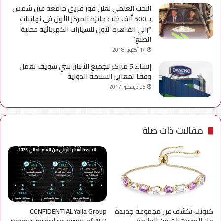
البحث العلمي تعلن فوز فريق جامعة عين شمس
بـ 500 ألف جنيه جائزة المركز الأول في نهائيات
“رالي القاهرة الأول للسيارات الكهربائية محلية
الصنع”
14 أكتوبر، 2018
إنشاء 5 مراكز لتجميع الألبان ببني سويف تعمل
وفقا لمعايير السلامة الدولية
25 ديسمبر، 2017
مقالات ذات صلة
كيونت تكشف عن مجموعة جديدة
CONFIDENTIAL Yalla Group
من المجوهرات من العلامة
reports record revenues of AED