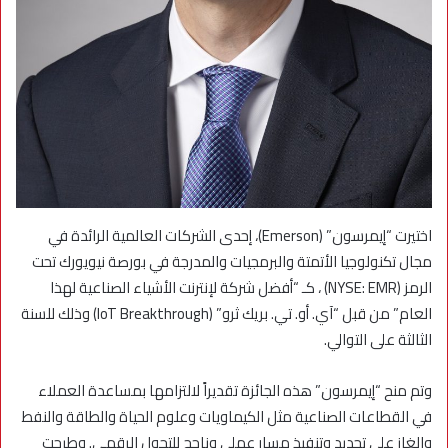
اختيرت “إيمرسون” (Emerson)، إحدى الشركات العالمية الرائدة في
مجال تكنولوجيا الأتمتة والبرمجيات والمدرجة في بورصة نيويورك تحت
الرمز (NYSE: EMR) ، كـ “أفضل شركة لإنترنت الأشياء الصناعية لهذا
العام” من قبل “آي. أو. تي. بريك ثرو” (IoT Breakthrough) وذلك للسنة
الثالثة على التوالي.
وتم منح “إيمرسون” هذه الجائزة تقديراً لالتزامها بمساعدة العملاء
في القطاعات الصناعية مثل الكيماويات وعلوم الحياة والطاقة والنفط
والغاز على تحديد وتنفيذ مسار عملي وناجح للتحول الرقمي. وطرحت