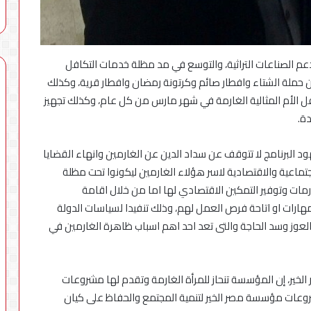
دعم الصناعات التراثية، والتوسع في مد مظلة خدمات التكافل
ن حملة الشتاء وافطار صائم وكرتونة رمضان وافطار قرية، وكذلك
 الأم المثالية الغارمة في شهر مارس من كل عام، وكذلك تجهيز
ة.
د البرنامج لا تتوقف عن سداد الدين عن الغارمين وانهاء القضايا
ماعية والاقتصادية لاسر هؤلاء الغارمين ليكونوا تحت مظلة
رمات وتوفير التمكين الاقتصادي لها اما من خلال اقامة
ارات او اتاحة فرص العمل لهم، وذلك تنفيدا لسياسات الدولة
ة العوز وسد الحاجة والتى تعد احد اهم اسباب ظاهرة الغارمين في
ير، إن المؤسسة تنحاز للمرأة الغارمة وتقدم لها مشروعات
روعات مؤسسة مصر الخير لتنمية المجتمع والحفاظ على كيان