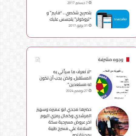
7 ديسمبر، 2017
بتصريح شخصي .. “فايبر” و
“تروكولر” يتجسس عليك
31 يوليو، 2017
وجوه مشرفة
“لا نعرف ما سيأتي به
المستقبل، ولكن يجب أن نكون
له مستعدين”
27 نوفمبر، 2024
حضرها مجدي ابو عميره وسهير
المرشدي وكمال رمزي اليوم
اخر عروض مسرحية سكة
السلامة علي مسرح طيبة
بمدينة نصر