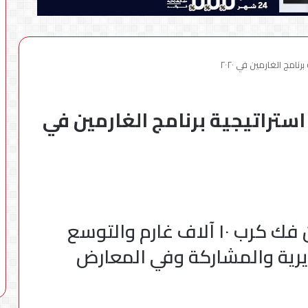
 علي استراتيجية برنامج الغارمين في
مصر الخير: الاستراتيجية تتضمن فك كرب ١٠ آلاف غارم والتوسع
رية والمشاركة وفي المعارض