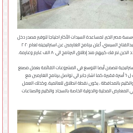
سة مصر الخير، لمساعدة السيدات الأكثر احتياجا لتوفير مصدر دخل
ثابت لهن ضمن مبادرة حياة كريمة التي أطلقها الرئيس عبدالفتاح السيسي، أعلن برنامج الغارمين عن استراتيجيته لعام ٢٠٢٠
استراتيجية تتضمن أيضا التوسع في المشروعات القائمة بعمل مصنع
جديد الكليم في أطفيح يوفر ٦٠ فرصة عمل، توفر دخل ثابت ل٦٠ أسرة فقيرة كما اشار جابر الي تواصل برنامج الغارمين مع
لكليم بالمحافظة ، يكون نقطة انطلاق للعالمية، وكذلك العمل
المعارض المحلية والدولية الخاصة بالسجاد والكليم والصناعات