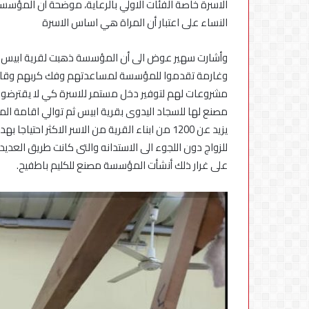
النساء على اعتبار أن المراة هي اساس الاسرة
وغارمة تقدموا للمؤسسة لمساعدتهم وفك كربهم وقامت
مشروعات لهم لتوفير دخل مستمر للاسرة كي لا يقترضوا
مصنع لها للسجاد اليدوى بقرية ابيس ثم توالي اقامة الم
يزيد عن 1200 من ابناء القرية من الاسر الاكثر ا
للزواج دون اللجوء الى الاستدانه والتى كانت طريق العدي
على غرار ذلك أنشأت المؤسسة مصنع للكليم باطفيح.