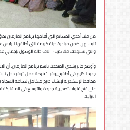
استكمال
التحديثات
من قلب أحدي المصانع التي أقامها برنامح الغارمين بمؤس
والتي تستهدف فك كرب ١٠ آلاف حالة الوصول بإجمالي عدد الذين تم فك كربهم منذ إطلاق البرنامج الي ٨٠ الف غارم وغارمة.
وأوضح جابر رشدي المتحدث باسم برنامج الغارمين، أن ال
محافظ الإسكندرية لإنشاء صرح متكامل لصناعة السجاد وا
علي فتح قنوات تصديرية جديدة والتوسع في المشاركة في 
التراثية.