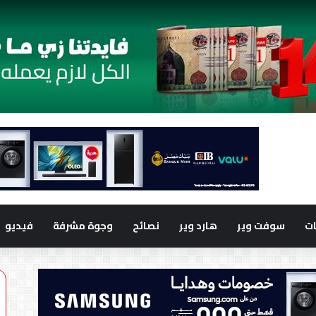
ت
سوفت وير
هارد وير
نصائح
وجوة مشرفة
فيديو