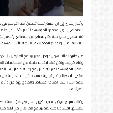
وأشار رشدي إلي ان الاستراتيجية تتضمن أيضا التوسع في 
الاجتماعي التي تقدمها المؤسسة للأسر الأكثر احتياجا م
فتح فصول محو أمية بكل مصنع من المصانع، وتنظيم حفل
بنات الغارمات وتقديم الخدمات والعلاجية للأسر المستفيد
من جانبها قالت سهير عوض مدير برنامج الغارمين، إن جهو
وفك كربهم، ولكن تمتد لتقديم حزمة من المساعدات الاجت
تكافل المؤسسة لغير القادرين مع رعاية أطفال أسر الغا
مشروعات صناعية او تجارية حسب ما تجيده الغارمة من مه
بدعم الاسر الاكثر احتياجا اقتصاديا والخروج بهم من دائر
المجتمع .
وقالت سهير عوض مدير مشروع الغارمين بمؤسسة مصر الخ
لتمكينها اقتصاديا حيث يعد برنامج الغارمين من أهم مش