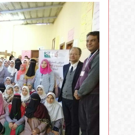
الجهاز
القومي
لتنظيم
الاتصالات
يعلن
6 أغسطس، 2026
إعادة
الجهاز القومي لتنظيم الاتصالات يعلن
إتاحة
إعادة إتاحة خدمة «أرقامي» عبر
خدمة
تطبيق My NTRA بحل فني مؤقت لح
«أرقامي»
استكمال التحديثات
عبر
تطبيق
My
NTRA
بحل
فني
مؤقت
لحين