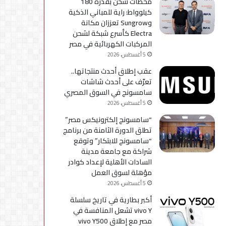
محطات شحن بقدرة 180
كيلوواط: راية للمباني الذكية
وSungrow تعززان مكانة
Electra كأسرع شبكة لشحن
المركبات الكهربائية في مصر
5 أغسطس، 2026
عقب إطلاق أحدث منتجاتها..
تعرّف على أحدث شاشات
سامسونج في السوق المصري
5 أغسطس، 2026
“سامسونج إلكترونيكس مصر”
تطلق الدورة الثامنة من برنامج
“سامسونج للابتكار” وتوقع
شراكة مع جامعة مدينة
السادات الأهلية لإعداد كوادر
مؤهلة لسوق العمل
5 أغسطس، 2026
أكبر بطارية في تاريخ سلسلة
vivo Y تشعل المنافسة في
مصر مع إطلاق vivo Y500