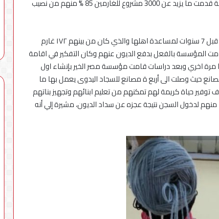
الاسرة خاصة الفئات الاولي بالرعاية، موضحة أن المؤسسة قدمت ما يزيد عن 3000 مشروع للغارمين 85 % منهم من نصيب
وأشارت سهير عوض الى أن المؤسسة ذهبت لقرية ابيس قبل 7 سنوات لمساعدة اهلها والذي كان من بينهم ١٧٢ غارم
 المؤسسة بالفعل بدفع الديون عنهم وكان التفكير في اقامة
 مرة اخري وبعد دراسات قامت مؤسسة مصر الخير بإنشاء اول
صانع حيث وصلت الى أربع ة مصانع للسجاد اليدوى يعمل بها ما
حتياجا بهدف توفير حياة كريمة لهم تمكنهم من تعليم ابنائهم وتجهيز بناتهم
د منهم لدخول السجن نتيجة عجزه عن سداد الديون، مشيرة إلي أنه