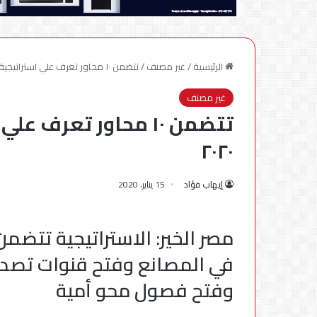
الرئيسية
/
غير مصنف
/
تتضمن ١٠ محاور تعرف علي استراتيجية برنامج الغارمين في ٢٠٢٠
غير مصنف
تتضمن ١٠ محاور تعرف
٢٠٢٠
إيهاب فؤاد
15 يناير، 2020
في المصانع وفتح قنوات تصدي
وفتح فصول محو أمية