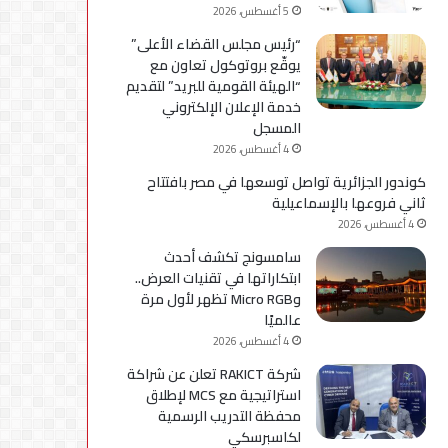
5 أغسطس، 2026
“رئيس مجلس القضاء الأعلى”
يوقّع بروتوكول تعاون مع
“الهيئة القومية للبريد” لتقديم
خدمة الإعلان الإلكتروني
المسجل
4 أغسطس، 2026
كوندور الجزائرية تواصل توسعها في مصر بافتتاح
ثاني فروعها بالإسماعيلية
4 أغسطس، 2026
سامسونج تكشف أحدث
ابتكاراتها في تقنيات العرض..
وMicro RGB تظهر لأول مرة
عالميًا
4 أغسطس، 2026
شركة RAKICT تعلن عن شراكة
استراتيجية مع MCS لإطلاق
محفظة التدريب الرسمية
لكاسبرسكي