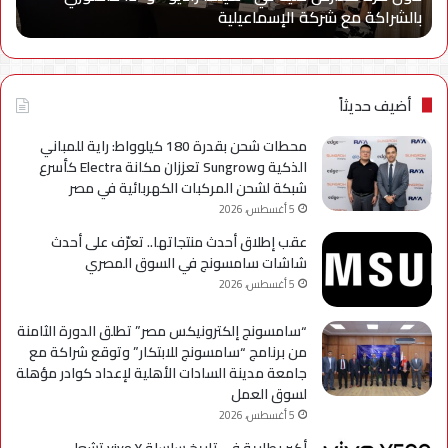
بالشراكة مع شركة الإسماعيلية
أح
بالشراكة
أحد
مع
حمل
شركة
للتر
الإسماعيلية
لسل
axy
أضيف حديثاً
A
محطات شحن بقدرة 180 كيلوواط: راية للمباني
الذكية وSungrow تعززان مكانة Electra كأسرع
شبكة لشحن المركبات الكهربائية في مصر
5 أغسطس، 2026
عقب إطلاق أحدث منتجاتها.. تعرّف على أحدث
شاشات سامسونج في السوق المصري
5 أغسطس، 2026
“سامسونج إلكترونيكس مصر” تطلق الدورة الثامنة
من برنامج “سامسونج للابتكار” وتوقع شراكة مع
جامعة مدينة السادات الأهلية لإعداد كوادر مؤهلة
لسوق العمل
5 أغسطس، 2026
أكبر بطارية في تاريخ سلسلة vivo Y تشعل