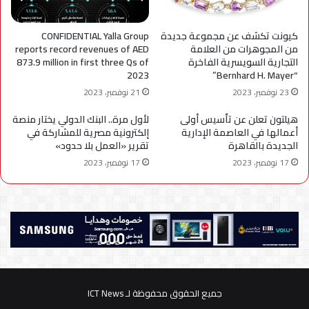
كيونت تكشف عن مجموعة جديدة
CONFIDENTIAL Yalla Group
من المجوهرات من العلامة
reports record revenues of AED
التجارية السويسرية الفاخرة
873.9 million in first three Qs of
2023
“Bernhard H. Mayer”
23 نوفمبر، 2023
21 نوفمبر، 2023
هيلتون تعلن عن تأسيس أولى
لأول مرة.. البنك الدولي يختار منصة
أعمالها في العاصمة الإدارية
إلكترونية مصرية للمشاركة في
الجديدة بالقاهرة
تقرير «العمل بلا حدود»
17 نوفمبر، 2023
17 نوفمبر، 2023
جميع الحقوق محفوظة لـ ICT News