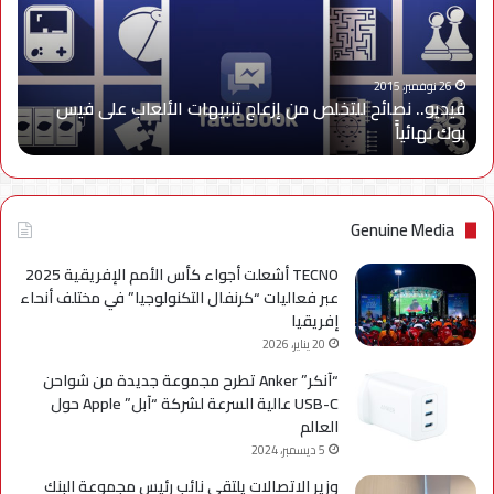
إزعاج
تنبيهات
الألعاب
على
26 نوفمبر، 2015
فيديو.. نصائح للتخلص من إزعاج تنبيهات الألعاب على فيس
فيس
بوك نهائياًَ
بوك
نهائياًَ
Genuine Media
TECNO أشعلت أجواء كأس الأمم الإفريقية 2025
عبر فعاليات “كرنفال التكنولوجيا” في مختلف أنحاء
إفريقيا
20 يناير، 2026
“آنكر” Anker تطرح مجموعة جديدة من شواحن
USB-C عالية السرعة لشركة “آبل” Apple حول
العالم
5 ديسمبر، 2024
وزير الاتصالات يلتقي نائب رئيس مجموعة البنك