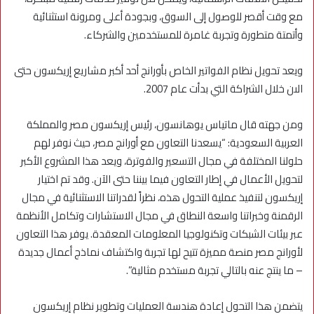
مع وقت أقصر للوصول إلى السوق، وبجودة أعلى ومرونة استثنائية
وأتمتة متطورة وتجربة غامرة للمستخدمين والشركاء.
ويعد تحويل نظام الفواتير الخاص بأورانج أحد أكبر مشاريع إريكسون حتى
الىن خلال الشراكة التي بدأت عام 2007.
ومن جهته قال ماتياس يوهانسون، رئيس إريكسون مصر والمملكة
العربية السعودية: “يسعدنا التعاون مع أورانج مصر، حيث نوفر لهم
حلولنا المختلفة في مجال التسعير والفوترة، ويعد هذا المشروع الأكبر
لتحويل الأعمال في إطار التعاون فيما بيننا حتى الآن. وقد تم اختيار
إريكسون لتنفيذ عملية التحول هذه، نظراً لقدراتنا الاستثنائية في مجال
الرقمنة وخبراتنا واسعة النطاق في مجال الاستشارات وتكامل الأنظمة
عبر بيئات الشبكات وتكنولوجيا المعلومات المعقدة. يوفر هذا التعاون
لأورانج مصر منصة مميزة تتيح لها تجربة واكتشاف نماذج أعمال جديدة
– ما ينتج عنه بالتالي تجربة مستخدم مثالية”.
يتضمن هذا التحول إعادة هندسة العمليات وتطوير نظام إريكسون