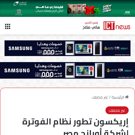
الق
الرئيسية
/
غير مصنف
غير مصنف
إريكسون تطور نظام الفوترة
لشركة أورانج مصر