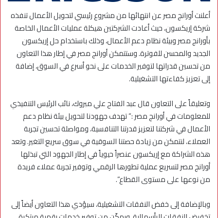
أعلنت أورانج مصر عن انتهائها من مشروع رئيسي لتحويل الأعمال تنفذه
شركة إريكسون، حيث أعادت الشركتين هيكلة عمليات الأعمال الخاصة
بأورانج مصر وبيئة نظام دعم الأعمال، وذلك باستخدام حل إريكسون
الجديد والمحسن للفوترة. وستتمكن أورانج مصر في إطار هذا التعاون
من تحسين قدراتها لتوفير الخدمات على نحو أسرع في السوق، إضافة
إلى تعزيز كفاءتها التشغيلية.
وتعليقاً على التعاون قال عبد الفتاح علي مبروك، نائب الرئيس التنفيذي
للمعلومات في أورانج مصر :” تهدف جهودنا لتحويل بيئة نظام دعم
الأعمال في شركتنا لتعزيز قدرتنا التنافسية، ومواصلة تحسين تجربة
العملاء، لنتمكن من زيادة حصتنا السوقية في سوق سريع التغير. وتعد
هذه الشراكة مع إريكسون عنصراً حيوياً في إطار الجهود التي تبذلها
أورانج مصر لتسريع عملية تطورها الرقمي وتوفير تجربة عملاء فريدة
من نوعها على مستوى القطاع”.
وبالإضافة إلى خفض النفقات التشغيلية، سيؤدي هذا التعاون أيضاً إلى
تخفيض النفقات الرأسمالية، ويمكّن من توفير خدمات رقمية مبتكرة،