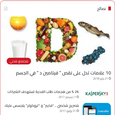
نصائح
مجتمع مدني
10 علامات تدل على نقص ” فيتامين د ” في الجسم
21 يناير، 2018
26 % من هجمات طلب الفدية تستهدف الشركات
7 ديسمبر، 2017
بتصريح شخصي .. “فايبر” و “تروكولر” يتجسس عليك
31 يوليو، 2017