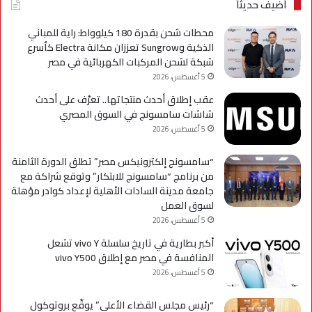
axy
أضيف حديثاً
A
محطات شحن بقدرة 180 كيلوواط: راية للمباني
الذكية وSungrow تعززان مكانة Electra كأسرع
شبكة لشحن المركبات الكهربائية في مصر
5 أغسطس، 2026
عقب إطلاق أحدث منتجاتها.. تعرّف على أحدث
شاشات سامسونج في السوق المصري
5 أغسطس، 2026
“سامسونج إلكترونيكس مصر” تطلق الدورة الثامنة
من برنامج “سامسونج للابتكار” وتوقع شراكة مع
جامعة مدينة السادات الأهلية لإعداد كوادر مؤهلة
لسوق العمل
5 أغسطس، 2026
أكبر بطارية في تاريخ سلسلة vivo Y تشعل
المنافسة في مصر مع إطلاق vivo Y500
5 أغسطس، 2026
“رئيس مجلس القضاء الأعلى” يوقّع بروتوكول