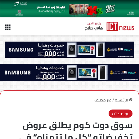
الق
الرئيسية
/
غير مصنف
غير مصنف
سوق دوت كوم يطلق عروض
تخفيضاته “كل ما تتمناه” في