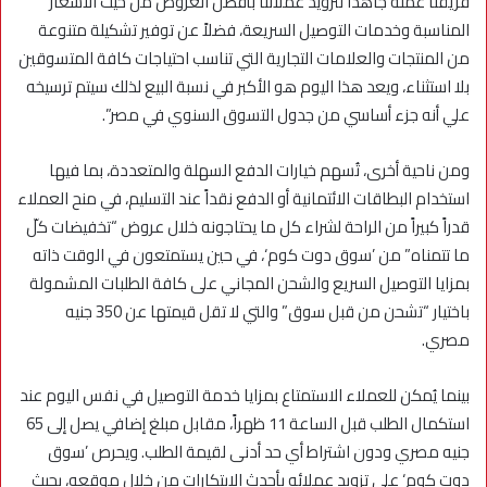
فريقنا عمله جاهداً لتزويد عملائنا بأفضل العروض من حيث الأسعار
المناسبة وخدمات التوصيل السريعة، فضلاً عن توفير تشكيلة متنوعة
من المنتجات والعلامات التجارية التي تناسب احتياجات كافة المتسوقين
بلا استثناء، ويعد هذا اليوم هو الأكبر في نسبة البيع لذلك سيتم ترسيخه
علي أنه جزء أساسي من جدول التسوق السنوي في مصر”.
ومن ناحية أخرى، تُسهم خيارات الدفع السهلة والمتعددة، بما فيها
استخدام البطاقات الائتمانية أو الدفع نقداً عند التسليم، في منح العملاء
قدراً كبيراً من الراحة لشراء كل ما يحتاجونه خلال عروض “تخفيضات كلّ
ما تتمناه” من ’سوق دوت كوم‘، في حين يستمتعون في الوقت ذاته
بمزايا التوصيل السريع والشحن المجاني على كافة الطلبات المشمولة
باختيار “تشحن من قبل سوق” والتي لا تقل قيمتها عن 350 جنيه
مصري.
بينما يُمكن للعملاء الاستمتاع بمزايا خدمة التوصيل في نفس اليوم عند
استكمال الطلب قبل الساعة 11 ظهراً، مقابل مبلغ إضافي يصل إلى 65
جنيه مصري ودون اشتراط أي حد أدنى لقيمة الطلب. ويحرص ’سوق
دوت كوم‘ على تزويد عملائه بأحدث الابتكارات من خلال موقعه، بحيث