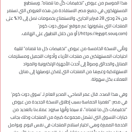
هذا الموسم من عروض “تخفيضات كلّ ما تتمناه”. ويستطيع
المستهلكون في جميع مصر، الاستفادة من هذه العروض التي تستمر
من 24 وحتى 28 فبراير الجاري، والاستمتاع بخصومات تصل إلى 70% على
المنتجات التي يشترونها عبر موقع ’سوق دوت كوم‘
(https://egypt.souq.com/) أو من خلال التطبيق علي الهاتف.
وتأتي النسخة الخامسة من عروض “تخفيضات كل ما تتمناه” لتلبية
احتياجات المستهلكين من منتجات الأزياء وأدوات التجميل ومستلزمات
المنازل والحدائق وصولاً إلى أحدث الأجهزة الإلكترونية والمواد
الاستهلاكية وغيرها من المنتجات التي يُمكن توصيلها إلى منازل
العملاء بكل سهولة.
وفي هذا الصدد، قال عمر الصاحي، المدير العام لـ ’سوق دوت كوم‘
في مصر: “تغمرنا الحماسة بسبب إطلاق النسخة الجديدة من عروض
“تخفيضات كل ما تتمناه”، لا سيما وأنها ستزود عملاءنا بالعديد من
خيارات التسوق التي تشمل مجموعة كبيرة من المنتجات وذلك بجانب
الخدمة المميزة وهي اختيار استلام المنتجات في نفس اليوم. ويواصل