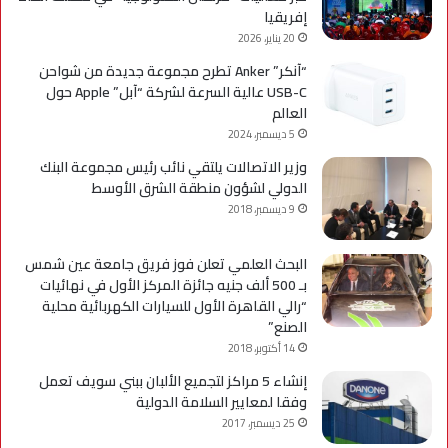
إفريقيا
20 يناير، 2026
“آنكر” Anker تطرح مجموعة جديدة من شواحن
USB-C عالية السرعة لشركة “آبل” Apple حول
العالم
5 ديسمبر، 2024
وزير الاتصالات يلتقي نائب رئيس مجموعة البنك
الدولي لشؤون منطقة الشرق الأوسط
9 ديسمبر، 2018
البحث العلمي تعلن فوز فريق جامعة عين شمس
بـ 500 ألف جنيه جائزة المركز الأول في نهائيات
“رالي القاهرة الأول للسيارات الكهربائية محلية
الصنع”
14 أكتوبر، 2018
إنشاء 5 مراكز لتجميع الألبان ببني سويف تعمل
وفقا لمعايير السلامة الدولية
25 ديسمبر، 2017