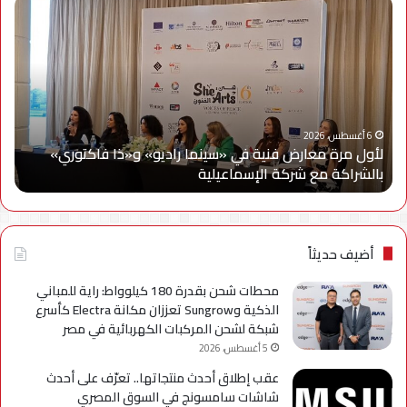
لأول
سام
مرة
إلك
معارض
مصر
فنية
تتع
في
مع
«سينما
ويج
راديو»
وe
و«ذا
Cy
6 أغسطس، 2026
لأول مرة معارض فنية في «سينما راديو» و«ذا فاكتوري»
فاكتوري»
في
بالشراكة مع شركة الإسماعيلية
أح
بالشراكة
أحد
مع
حمل
شركة
للتر
الإسماعيلية
لسل
axy
أضيف حديثاً
A
محطات شحن بقدرة 180 كيلوواط: راية للمباني
الذكية وSungrow تعززان مكانة Electra كأسرع
شبكة لشحن المركبات الكهربائية في مصر
5 أغسطس، 2026
عقب إطلاق أحدث منتجاتها.. تعرّف على أحدث
شاشات سامسونج في السوق المصري