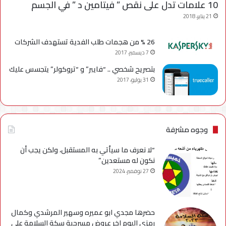
10 علامات تدل على نقص ” فيتامين د ” في الجسم
21 يناير، 2018
26 % من هجمات طلب الفدية تستهدف الشركات
7 ديسمبر، 2017
بتصريح شخصي .. “فايبر” و “تروكولر” يتجسس عليك
31 يوليو، 2017
وجوه مشرفة
“لا نعرف ما سيأتي به المستقبل، ولكن يجب أن
نكون له مستعدين”
27 نوفمبر، 2024
حضرها مجدي ابو عميره وسهير المرشدي وكمال
رمزي اليوم اخر عروض مسرحية سكة السلامة علي