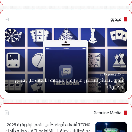
فيديو
فيديو..
نصائح
للتخلص
من
إزعاج
تنبيهات
الألعاب
على
26 نوفمبر، 2015
فيديو.. نصائح للتخلص من إزعاج تنبيهات الألعاب على فيس
فيس
بوك نهائياًَ
بوك
نهائياًَ
Genuine Media
TECNO أشعلت أجواء كأس الأمم الإفريقية 2025
عبر فعاليات “كرنفال التكنولوجيا” في مختلف أنحاء