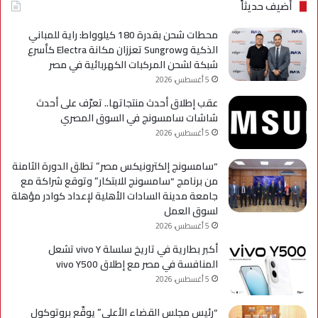
axy
أضيف حديثاً
A
محطات شحن بقدرة 180 كيلوواط: راية للمباني
الذكية وSungrow تعززان مكانة Electra كأسرع
شبكة لشحن المركبات الكهربائية في مصر
5 أغسطس، 2026
عقب إطلاق أحدث منتجاتها.. تعرّف على أحدث
شاشات سامسونج في السوق المصري
5 أغسطس، 2026
“سامسونج إلكترونيكس مصر” تطلق الدورة الثامنة
من برنامج “سامسونج للابتكار” وتوقع شراكة مع
جامعة مدينة السادات الأهلية لإعداد كوادر مؤهلة
لسوق العمل
5 أغسطس، 2026
أكبر بطارية في تاريخ سلسلة vivo Y تشعل
المنافسة في مصر مع إطلاق vivo Y500
5 أغسطس، 2026
“رئيس مجلس القضاء الأعلى” يوقّع بروتوكول