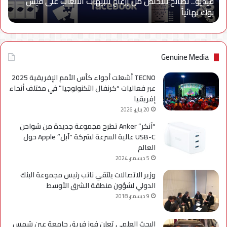
فيديو.. نصائح للتخلص من إزعاج تنبيهات الألعاب على فيس
فيس
بوك نهائياًَ
بوك
نهائياًَ
Genuine Media
TECNO أشعلت أجواء كأس الأمم الإفريقية 2025
عبر فعاليات “كرنفال التكنولوجيا” في مختلف أنحاء
إفريقيا
20 يناير، 2026
“آنكر” Anker تطرح مجموعة جديدة من شواحن
USB-C عالية السرعة لشركة “آبل” Apple حول
العالم
5 ديسمبر، 2024
وزير الاتصالات يلتقي نائب رئيس مجموعة البنك
الدولي لشؤون منطقة الشرق الأوسط
9 ديسمبر، 2018
البحث العلمي تعلن فوز فريق جامعة عين شمس