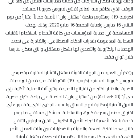
وذلك بهدف تمكين الشركات من حماية ممارسات العمل عن بُعد في
الوقت الذي يكافح فيه العالم تفشي فيروس كورونا المستجد
(كوفيد-19). وستتوفر منصة “سنتينل وان” الأمنية مجاناً اعتباراً من يوم
الاثنين 16 مارس ولغاية الجمعة 16 مايو 2020، وذلك بهدف
المساهمة في حماية المؤسسات من كافة الأحجام باستخدام التقنيات
السحابية المدعومة بقدرات الذكاء الاصطناعي، والقادرة على تحديد
الهجمات الإلكترونية والتصدي لها بشكل مستقل، والتي يمكن نشرها
خلال ثوانٍ فقط.
ويُذكر أن العديد من الجهات الخبيثة تستغل انتشار المخاوف بخصوص
فيروس كورونا المستجد (كوفيد-19) لتنشر فئات جديدة من البرمجيات
الضارة، ولاختبار الكثير من تقنياتها الجديدة. وتتيح آلية الحماية “آكتيف إي
دي أر” (ActiveEDR) من “سنتينل وان”، الحاصلة على براءة اختراع حصرية،
للفرق الأمنية إمكانية فهم السياق والسبب الجذري الذي يقف وراء أي
اختراق محتمل بسرعة كبيرة، والاستجابة له بشكل مستقل، ما يوفر
خدمة بالغة الأهمية لخبراء الأمن الالكتروني، الذين يحاولون التنقل
خلال هذه الفترة الصعبة والمليئة بالاضطرابات بين بيئات العمل، الأمر
الذي قد يؤدي وبكل سهولة إلى ظهور نقاط ضعف وثغرات أمنية