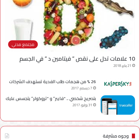
مجتمع مدني
10 علامات تدل على نقص ” فيتامين د ” في الجسم
21 يناير، 2018
26 % من هجمات طلب الفدية تستهدف الشركات
7 ديسمبر، 2017
بتصريح شخصي .. “فايبر” و “تروكولر” يتجسس عليك
31 يوليو، 2017
وجوه مشرفة