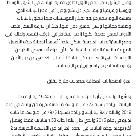
وقال ميشيل نادر، المدير الأول لحلول حماية البيانات في الشرق الأوسط
وروسيا وإفريقيا وتركيا لدى دل تكنولوجيز: “في عصر البيانات الذي
نعيشه اليوم، تتغير طريقة تفكير المؤسسات فيما يتعلّق بالبيانات
وكيفية حمايتها وسبل تحقيق دخل منها، حيث أن سرعة الابتكار فتحت
الأبواب لفرص جديدة، لكنها زادت المخاطر في الوقت نفسه. ولذلك، فإن
وضع الاستراتيجيات الصحيحة يشكل عنصراً أساسياً لحماية هذه الأصول
المهمة بالنسبة للمؤسسات، ولا بدّ لنا أن ندرك أنه وبغض النظر عن
التهديدات التي تنتشر، لا يمكن لقادة الأعمال التغاضي عن دور الأمن
وإدارة المخاطر في استراتيجيتهم الإجمالية”.
نموّ الاضطرابات المكلفة بمعدلات مثيرة للقلق
وتشير الدراسة إلى أن المؤسسات تدير الآن نحو 16.40 بيتابايت من
البيانات، بزيادة بنسبة 73٪ عن متوسط ما كانت تديره من بيانات في عام
2018 والبالغ 9.47 بيتابايت، وبزيادة نسبتها 975٪ عن متوسط ما كانت
تديره في عام 2016 والذي كان يبلغ آنذاك 1.53 بيتابايت فقط. ويتمثل
أكبر تهديد لهذه البيانات في العدد المتزايد من الأنشطة التخريبية، بدءًا
من الهجمات السيبرانية ووصولًا إلى فقدان البيانات وتعطل الأنظمة.