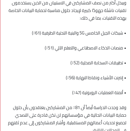
ويبذل أكثر من نصف المشاركين في الاستبيان من الذين يستخدمون
تقنيات ناشئة جهودًا كبيرة لإيجاد حلول مناسبة لحماية البيانات الخاصة
بهذه التقنيات، بما في ذلك:
• شبكات الجيل الخامس 5G والبنية التحتية الطرفية (61٪)
• منصات الذكاء الاصطناعي والتعلم الآلي (51٪)
• تطبيقات السحابة المحلية (52٪)
• إنترنت الأشياء ونقاط النهاية (56٪)
• أتمتة العمليات الروبوتية (47٪)
وقد وجدت الدراسة أيضاً أن 81٪ من المشاركين يعتقدون بأن حلول
حماية البيانات الحالية في مؤسساتهم لن تكن قادرة على التصدي
لجميع تحديات أعمالهم المستقبلية. وأشار المشاركون إلى عدم ثقتهم
في المجالات التالية: