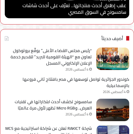
عقب إطلاق أحدث منتجاتها.. تعرّف على أحدث شاشات
“
سامسونج
“سا
سامسونج في السوق المصري
ا
في
للاب
السوق
وتو
المصري
شرا
مع
جام
أضيف حديثاً
مدي
الس
“رئيس مجلس القضاء الأعلى” يوقّع بروتوكول
الأه
تعاون مع “الهيئة القومية للبريد” لتقديم خدمة
لإعد
الإعلان الإلكتروني المسجل
كوا
4 أغسطس، 2026
مؤه
كوندور الجزائرية تواصل توسعها في مصر بافتتاح ثاني فروعها
لس
بالإسماعيلية
الع
4 أغسطس، 2026
سامسونج تكشف أحدث ابتكاراتها في تقنيات
العرض.. وMicro RGB تظهر لأول مرة عالميًا
4 أغسطس، 2026
شركة RAKICT تعلن عن شراكة استراتيجية مع MCS