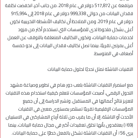
مرتفعة عن 517,872 دولار في عام 2018. من جانب آخر، انخفضت تكلفة
فقدان البيانات من حوالي 999,338 دولار في عام 2018 إلى 915,994
دولار في عام 2019. ومن الملاحظ أن تكاليف الأنشطة التخريبية تكون
أعلى بشكل ملحوظ لدى للمؤسسات التي تستخدم أكثر من مزود
لخدمات حماية البيانات، وتكون التكاليف المتعلقة بالتوقف عن العمل
أعلى بمرتين تقريبًا، بينما تصل تكاليف فقدان البيانات إلى نحو خمسة
أضعاف في المتوسط.
التقنيات الناشئة تمثل تحديًا لحلول حماية البيانات
مع استمرار التقنيات الناشئة بلعب دور هام في تطوير وصياغة مشهد
التحول الرقمي، أصبحت المؤسسات تتعلم كيفية استخدام هذه التقنيات
لتعزيز نتائج أعمالها في المستقبل. وتشير الدراسة إلى أن جميع
المؤسسات الإقليمية تقريبًا تستثمر بمستوى معين في التقنيات
الأحدث أو الناشئة، إلا أن ما يقرب من ثلاثة أرباع المشاركين في الاستبيان
(69٪) يعتقدون بأنها تخلق تعقيدات أكبر في مجال حماية البيانات، بينما
يرى 56٪ أن التقنيات الناشئة تشكل بالفعل خطرًا على حماية البيانات.