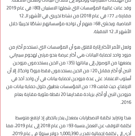
وقد عانت غالبية المؤسسات التي شملها الاستبيان (80٪ في عام 2019
مقارنة بـ 77٪ في عام 2018) من نشاط تخريبي في الأشهر الـ 12
الماضية. ويخشى 68٪ منهم أن تواجه مؤسساتهم نشاطًا تخريبيًا خلال
الأشهر الـ 12 المقبلة.
ولعل الأمر الأكثر إثارة للقلق هو أن المؤسسات التي تستخدم أكثر من
مزود واحد لحماية البيانات هي أكثر عرضة بنحو مرتين لهجوم سيبراني
يمنعها من الوصول إلى بياناتها (35٪ من الذين يستخدمون مزودين
اثنين أو أكثر مقابل 20٪ من الذين يستخدمون فقط مزودًا واحدًا). إلا أن
أسلوب الاعتماد على عدة مزودين لحماية بيانات في آن واحد آخذ في
الارتفاع، حيث قامت 78٪ من المؤسسات بتطبيق حلول حماية بيانات من
مزودين اثنين أو أكثر، بزيادة مقدارها 20 نقطة مئوية مقارنة بعام
2016.
هذا وتتزايد تكلفة الاضطرابات بمعدل ينذر بالخطر، إذ ارتفع متوسط
تكلفة التوقف عن العمل بنسبة 93٪ من عام 2018 إلى عام 2019، مما
أدى إلى تكلفة إجمالية تقدر بـ 1,000,390 دولار سنويًا في عام 2019،