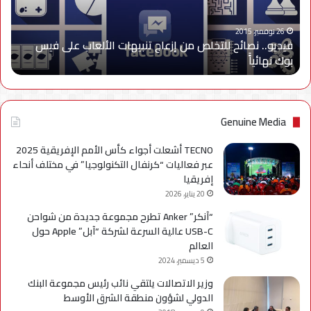
تنبيهات
الألعاب
على
26 نوفمبر، 2015
فيديو.. نصائح للتخلص من إزعاج تنبيهات الألعاب على فيس
فيس
بوك نهائياًَ
بوك
نهائياًَ
Genuine Media
TECNO أشعلت أجواء كأس الأمم الإفريقية 2025
عبر فعاليات “كرنفال التكنولوجيا” في مختلف أنحاء
إفريقيا
20 يناير، 2026
“آنكر” Anker تطرح مجموعة جديدة من شواحن
USB-C عالية السرعة لشركة “آبل” Apple حول
العالم
5 ديسمبر، 2024
وزير الاتصالات يلتقي نائب رئيس مجموعة البنك
الدولي لشؤون منطقة الشرق الأوسط