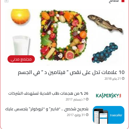
نصائح
مجتمع مدني
10 علامات تدل على نقص ” فيتامين د ” في الجسم
21 يناير، 2018
26 % من هجمات طلب الفدية تستهدف الشركات
7 ديسمبر، 2017
بتصريح شخصي .. “فايبر” و “تروكولر” يتجسس عليك
31 يوليو، 2017