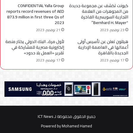
كيونت تكشف عن مجموعة جديدة
CONFIDENTIAL Yalla Group
من المجوهرات من العلامة
reports record revenues of AED
التجارية السويسرية الفاخرة
873.9 million in first three Qs of
2023
“Bernhard H. Mayer”
23 نوفمبر، 2023
21 نوفمبر، 2023
هيلتون تعلن عن تأسيس أولى
لأول مرة.. البنك الدولي يختار منصة
أعمالها في العاصمة الإدارية
إلكترونية مصرية للمشاركة في
الجديدة بالقاهرة
تقرير «العمل بلا حدود»
17 نوفمبر، 2023
17 نوفمبر، 2023
جميع الحقوق محفوظة لـ ICT News
Powered by
Mohamed Hamed