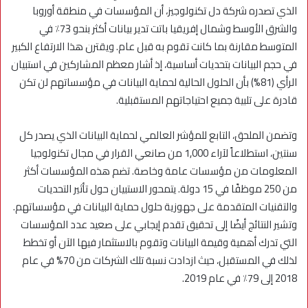
الذي تصدره شركة دل تكنولوجيز، أن المؤسسات في منطقة أوروبا
والشرق الأوسط وشمال إفريقيا باتت تدير بيانات أكثر بنحو 73٪ في
المتوسط مقارنة بما كانت تقوم به قبل عام. ويقترن هذا الارتفاع الكبير
في حجم البيانات بتحديات أساسية، إذ أشار معظم المشاركين في استبيان
الرأي (81%) بأن الحلول الحالية لحماية البيانات في مؤسساتهم لن تكن
قادرة على تلبية جميع احتياجاتهم المستقبلية.
وتضمن الملحق، التابع للمؤشر العالمي لحماية البيانات الذي يصدر كل
سنتين، استطلاعاً لآراء 1,000 من صانعي القرار في مجال تكنولوجيا
المعلومات من مؤسسات عامة وخاصة. تضم هذه المؤسسات أكثر
من 250 موظفًا في 15 دولة. يتمحور الاستبيان حول تأثير التحديات
والتقنيات المتقدمة على جهوزية حلول حماية البيانات في مؤسساتهم.
وتشير النتائج أيضًا إلى تحقيق تقدم إيجابي على صعيد عدد المؤسسات
التي تدرك أهمية وقيمة البيانات وتقوم بالاستثمار فيها الآن أو تخطط
لذلك في المستقبل، حيث ازدادت نسبة تلك الشركات من 70% في عام
2018 إلى 79٪ في عام 2019.