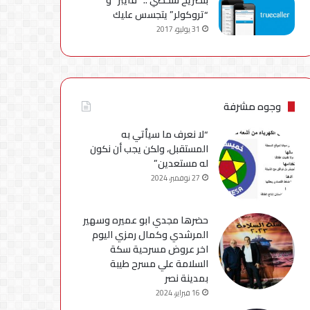
“تروكولر” يتجسس عليك
31 يوليو، 2017
وجوه مشرفة
“لا نعرف ما سيأتي به
المستقبل، ولكن يجب أن نكون
له مستعدين”
27 نوفمبر، 2024
حضرها مجدي ابو عميره وسهير
المرشدي وكمال رمزي اليوم
اخر عروض مسرحية سكة
السلامة علي مسرح طيبة
بمدينة نصر
16 فبراير، 2024