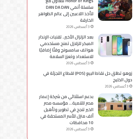
Honor of Kings تتعاون مع
سلسلة أنمي DAN DA DAN
لتأخذ اللاعبين إلى عالم الظواهر
الخارقة
3 أغسطس، 2026
بعد الزلزال الأخير.. تقنيات الإنذار
المبكر للزلازل تمنح مستخدمي
هواتف سامسونج وقتًا إضافيًا
للاستعداد وتعزز السلامة
3 أغسطس، 2026
زوهو تطلق حل نقاط البيع (POS) لقطاع التجزئة في
دول الخليج
3 أغسطس، 2026
بدعم استثنائي من شركة إعمار
مصر للتنمية… مؤسسه مصر
الخير تنجح في تطوير وتأهيل
ألف منزل للأسر المستحقة في
10 محافظات
3 أغسطس، 2026