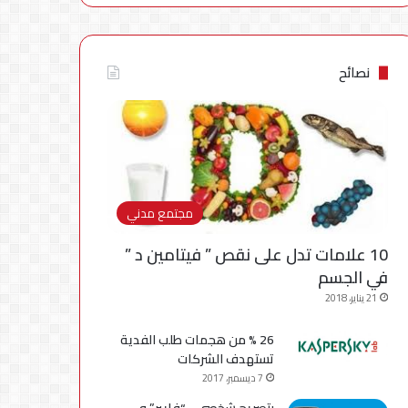
نصائح
مجتمع مدني
10 علامات تدل على نقص ” فيتامين د ”
في الجسم
21 يناير، 2018
26 % من هجمات طلب الفدية
تستهدف الشركات
7 ديسمبر، 2017
بتصريح شخصي .. “فايبر” و