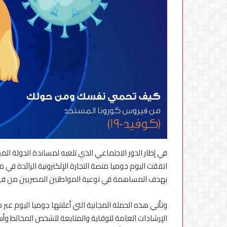
أكبر
بطارية
في
تاريخ
سلسلة
vivo
5 أغسطس، 2026
Y
تشعل
تشعل المنافسة ف
المنافسة
vivo Y500
في
مصر
اتفقت اليوم جوميا منصة التجارة الإلكترونية الرائدة في
مع
إطلاق
بهدف المساهمة في توعية المواطنين المصريين من فير
vivo
Y500
الإرشادات العامة للوقاية والمتابعة للشخص المخالط وأسر