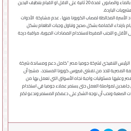
في
المنزلي، وتتمثل أبرز هذه الإرشادات: غسل اليدين باستمرار بالماء والصابون لمدة 20 ثانية على الاقل او القيام بتنظيف اليدين
مصر
روبات الباردة.
اد الأسرة المخالطة لمصاب الكورونا منها ، عدم مشاركة الأدوات
قيام بارتداء الكمامة بشكل صحيح وتناول وجبات الطعام بشكل
لأقل و التجنب المفرط لاستخدام المضادات الحيوية، مراقبة درجة
 الرئيس التنفيذي لشركة جوميا مصر “كامل دعم ومساندة شركة
ة المصرية للحد من تفشي فيروس كورونا المستجد، مشيرا أن
ي مصر وعليها مسئوليات واجبة تجاه الأسواق التي تعمل بها من
جاهدين لمواصلة العمل حتى يستمر عملاء جوميا في استخدام
وقات الصعبة ونحب أن نوجه الشكر على دعمكم المستمر وندعو لكم
X
لينكدإن
سكايب
ماسنجر