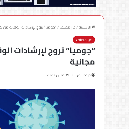
الرئيسية
/
غير مصنف
/
“جوميا” تروج لإرشادات الوقاية من ك
غير مصنف
“جوميا” تروج لإرشادات الو
مجانية
مروة رزق
19 مارس، 2020