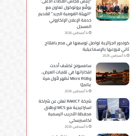
“رئيس مجلس القضاء الأعلى”
لإعداد
يوقّع بروتوكول تعاون مع
كوادر
“الهيئة القومية للبريد” لتقديم
مؤهلة
خدمة الإعلان الإلكتروني
لسوق
المسجل
العمل
4 أغسطس، 2026
كوندور الجزائرية تواصل توسعها في مصر بافتتاح
ثاني فروعها بالإسماعيلية
4 أغسطس، 2026
سامسونج تكشف أحدث
ابتكاراتها في تقنيات العرض..
وMicro RGB تظهر لأول مرة
عالميًا
4 أغسطس، 2026
شركة RAKICT تعلن عن شراكة
استراتيجية مع MCS لإطلاق
محفظة التدريب الرسمية
لكاسبرسكي
4 أغسطس، 2026