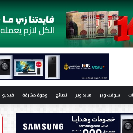
ت
سوفت وير
هارد وير
نصائح
وجوة مشرفة
فيديو