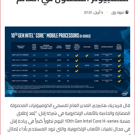
مروة رزق
4 أبريل، 2020
قال فريدريك هابيرجير، المدير العام لقسميّ الكومبيوترات المحمولة
الممتازة والخاصة بالألعاب الإلكترونية في شركة إنتل: “يُعد إطلاق
منصة 10th Gen Intel Core H-series اليوم تطوراً كبيراً في ريادة إنتل
في مجال تقنيات الألعاب الإلكترونية، والتي تزود المستخدم بأداء يُماثل