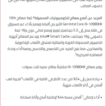
حاسوب المكتب.
4
المزيد عن أسرع معالج للكومبيوترات المحمولة
: يُعدّ معالج 10th
Gen Intel Core i9-10980HK الأبرز بين أقرانه ويتميز بأداء غير مسبوق
في فئته يصل إلى 5.3 جيجاهرتز توربو ويضم ثماني نوى و16 خيط
حاسوبي و16 ميجابايت Intel® Smart Cache. ويدعم المعالج أجهزة
الكمبيوتر المحمولة القوية والمثالية لعشاق الألعاب الإلكترونية
والمبتكرين، مما يتيح المزيد من التخصيص والتحسين وضبط أداء وحدة
5
المعالجة المركزية
.
يوفر معالج i9-10980HK مقارنةً بنظام عمره ثلاث سنوات:
6
• زيادة تصل إلى 54% من عدد الأطر في الثانية في الألعاب
لتجربة لعب
أفضل في أكثر الألعاب شهرةً
7
• أداء إجمالي
أفضل بنسبة 44% لإنتاجية أسرع وأكثر استجابة