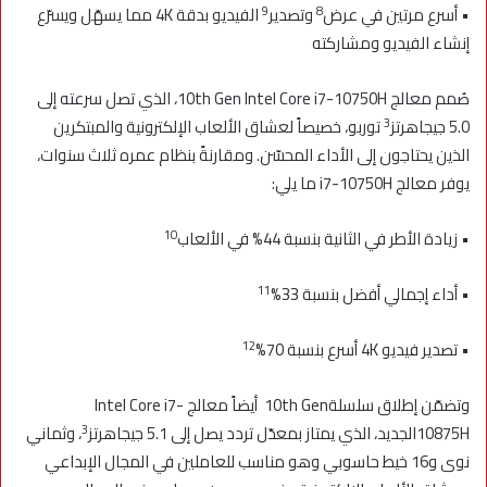
9
8
• أسرع مرتين في عرض
وتصدير
الفيديو بدقة 4K مما يسهّل ويسرّع
إنشاء الفيديو ومشاركته
صُمم معالج 10th Gen Intel Core i7-10750H، الذي تصل سرعته إلى
3
5.0 جيجاهرتز
توربو، خصيصاً لعشاق الألعاب الإلكترونية والمبتكرين
الذين يحتاجون إلى الأداء المحسّن. ومقارنةً بنظام عمره ثلاث سنوات،
يوفر معالج i7-10750H ما يلي:
10
• زيادة الأطر في الثانية بنسبة 44% في الألعاب
11
• أداء إجمالي أفضل بنسبة 33%
12
• تصدير فيديو 4K أسرع بنسبة 70%
وتضمّن إطلاق سلسلة10th Gen أيضاً معالج Intel Core i7-
3
10875Hالجديد، الذي يمتاز بمعدّل تردد يصل إلى 5.1 جيجاهرتز
، وثماني
نوى و16 خيط حاسوبي وهو مناسب للعاملين في المجال الإبداعي