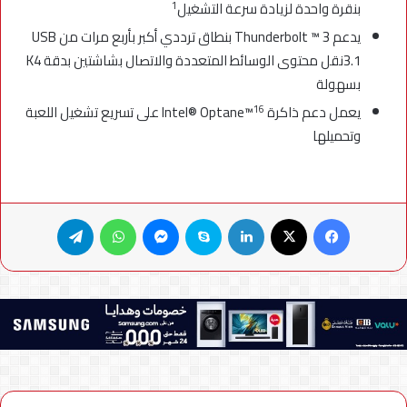
1
بنقرة واحدة لزيادة سرعة التشغيل
يدعم Thunderbolt ™ 3 بنطاق ترددي أكبر بأربع مرات من USB
3.1نقل محتوى الوسائط المتعددة والاتصال بشاشتين بدقة K4
بسهولة
16
يعمل دعم ذاكرة Intel® Optane™
على تسريع تشغيل اللعبة
وتحميلها
فيسبوك
X
لينكدإن
سكايب
ماسنجر
واتساب
تيلقرام