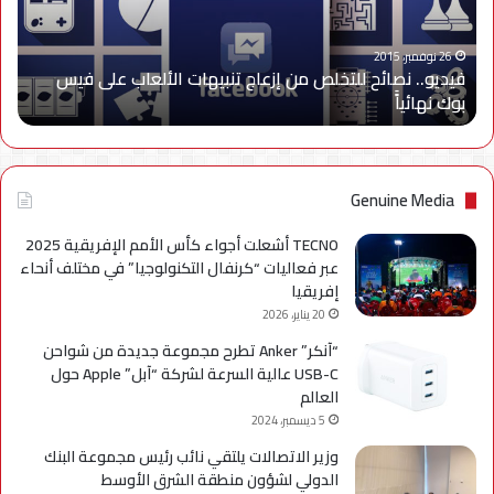
تنبيهات
الألعاب
على
26 نوفمبر، 2015
فيديو.. نصائح للتخلص من إزعاج تنبيهات الألعاب على فيس
فيس
بوك نهائياًَ
بوك
نهائياًَ
Genuine Media
TECNO أشعلت أجواء كأس الأمم الإفريقية 2025
عبر فعاليات “كرنفال التكنولوجيا” في مختلف أنحاء
إفريقيا
20 يناير، 2026
“آنكر” Anker تطرح مجموعة جديدة من شواحن
USB-C عالية السرعة لشركة “آبل” Apple حول
العالم
5 ديسمبر، 2024
وزير الاتصالات يلتقي نائب رئيس مجموعة البنك
الدولي لشؤون منطقة الشرق الأوسط