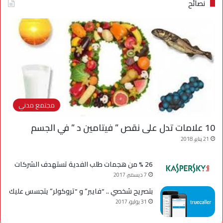
نصائح
مجتمع مدني
10 علامات تدل على نقص ” فيتامين د ” في الجسم
21 يناير، 2018
26 % من هجمات طلب الفدية تستهدف الشركات
7 ديسمبر، 2017
بتصريح شخصي .. “فايبر” و “تروكولر” يتجسس عليك
31 يوليو، 2017