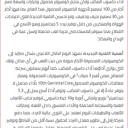
أداء حاسوب المكتب ولكن بحجم كومبيوتر محمول وخيارات واسعة تضم
أكثر من 100 تصميم لأجهزة الكمبيوتر المحمول هذا العام، بما فيها أكثر
من 30 تصميم نحيف وخفيف. وتم تحسين التقنية الجديدة لتلبي احتياجات
الهواة والمبتكرين من خلال توفير تردد 5 جيجاهرتز وهو الأسرع في
القطاع مما سيوفر للمستخدمين تجربة لعب مذهلة وسبل غنية في
الإبداع والابتكار”.
أهمية التقنية الجديدة
: نشهد اليوم انتقال اللاعبين بشكل متزايد إلى
الكومبيوترات المحمولة الأكثر مرونة من حيث اللعب في أي مكان وتلك
التي يوازي أداؤها أداء حاسوب المكتب، كما أنهم يصنفون سرعة
2
المعالج ضمن أهم 3 ميزات
في الكومبيوترات المحمولة. وتمتاز
معالجات الكومبيوتر المحمول10th Gen Intel Core بأداء مذهل لا
يتوفر عادةً إلا في حاسوب المكتب، وتوفر أداءً أسرع يصل إلى 5.3
3
جيجاهرتز
توربو وثماني أنوية و16 خيط حاسوبي لتوفير تجارب الألعاب
الغنية والاستجابة المذهلة والأداء المتسق داخل اللعبة. ومازالت
الألعاب والتطبيقات اليوم تعتمد على النوى عالية التردد، مما دفع
شركة إنتل إلى تطوير معدل التردد لتحقيق نسبة أقل من التباطؤ وتوفير
أفضل تجربة لعب على الكمبيوتر المحمول تعادل بقوتها تلك التي في