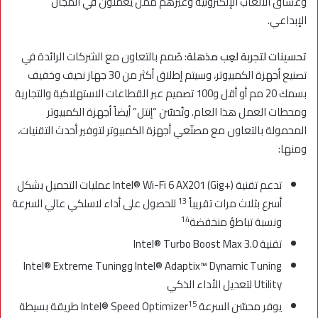
وعشاق الألعاب الإلكترونية وغيرهم ممن يعملون في المجال
الإبداعي.
تحسينات لتجربة لعِب مذهلة
: صُمم بالتعاون مع الشركات الرائدة في
تصنيع أجهزة الكمبيوتر، وسيتم إطلاق أكثر من 30 جهاز نحيف وخفيف
بسمك 20 مم أو أقل و100 تصميم عبر القطاعات الاستهلاكية والتجارية
ومحطات العمل هذا العام. وتُحسّن “إنتل” أيضاً أجهزة الكمبيوتر
المحمولة بالتعاون مع مصنّعي أجهزة الكمبيوتر لتوفير أحدث التقنيات،
ومنها:
تدعم تقنية Intel® Wi-Fi 6 AX201 (Gig+) عمليات التحميل بشكل
13
أسرع بثلاث مرات تقريباً
للحصول على أداء لاسلكي عالي السرعة
14
ونسبة تباطؤ منخفضة
تقنية Intel® Turbo Boost Max 3.0
Intel® Adaptix™ Dynamic Tuning وIntel® Extreme Tuning
Utility لتعديل الأداء الذكي
15
يوفر محسّن السرعة Intel® Speed Optimizer
طريقة بسيطة