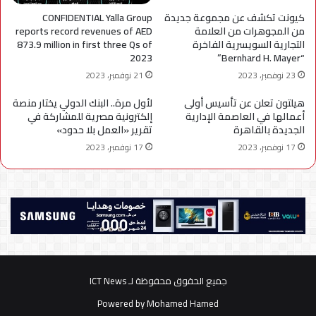
كيونت تكشف عن مجموعة جديدة
CONFIDENTIAL Yalla Group
من المجوهرات من العلامة
reports record revenues of AED
التجارية السويسرية الفاخرة
873.9 million in first three Qs of
2023
“Bernhard H. Mayer”
23 نوفمبر، 2023
21 نوفمبر، 2023
هيلتون تعلن عن تأسيس أولى
لأول مرة.. البنك الدولي يختار منصة
أعمالها في العاصمة الإدارية
إلكترونية مصرية للمشاركة في
الجديدة بالقاهرة
تقرير «العمل بلا حدود»
17 نوفمبر، 2023
17 نوفمبر، 2023
جميع الحقوق محفوظة لـ ICT News
Powered by
Mohamed Hamed