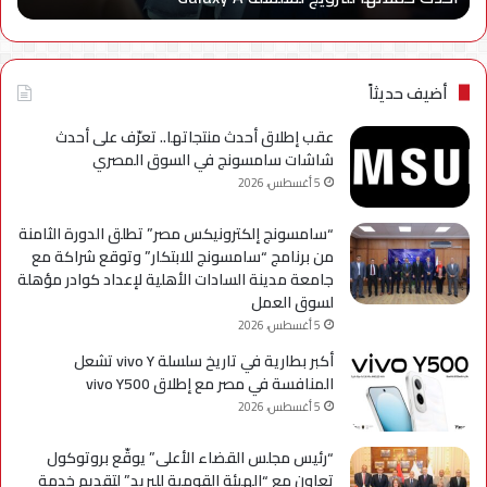
حملاتها
تطب
للترويج
My
لسلسلة
TRA
Galaxy
بحل
أضيف حديثاً
A
فني
مؤ
عقب إطلاق أحدث منتجاتها.. تعرّف على أحدث
لحي
شاشات سامسونج في السوق المصري
است
5 أغسطس، 2026
التح
“سامسونج إلكترونيكس مصر” تطلق الدورة الثامنة
من برنامج “سامسونج للابتكار” وتوقع شراكة مع
جامعة مدينة السادات الأهلية لإعداد كوادر مؤهلة
لسوق العمل
5 أغسطس، 2026
أكبر بطارية في تاريخ سلسلة vivo Y تشعل
المنافسة في مصر مع إطلاق vivo Y500
5 أغسطس، 2026
“رئيس مجلس القضاء الأعلى” يوقّع بروتوكول
تعاون مع “الهيئة القومية للبريد” لتقديم خدمة