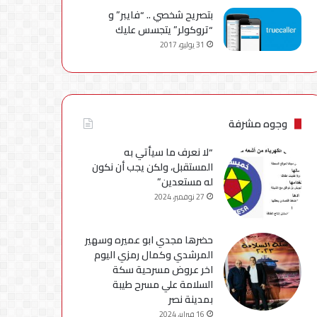
بتصريح شخصي .. “فايبر” و
“تروكولر” يتجسس عليك
31 يوليو، 2017
وجوه مشرفة
“لا نعرف ما سيأتي به
المستقبل، ولكن يجب أن نكون
له مستعدين”
27 نوفمبر، 2024
حضرها مجدي ابو عميره وسهير
المرشدي وكمال رمزي اليوم
اخر عروض مسرحية سكة
السلامة علي مسرح طيبة
بمدينة نصر
16 فبراير، 2024