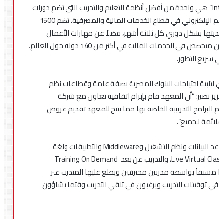
للمعهد المصرفي المصري أن منصة “Intuition Know How” هي واحدة من أفضل أنظمة التعليم والتدريب التي تضم دورات
تعليمية مختلفة فضلاً عن أكبر مكتبة واسعة النطاق للتعلم الإلكتروني في قطاع الخدمات المالية والمصرفية، تضم 1500
من 500 ساعة تدريبية يتم تحديثها بشكل دوري كل ثلاثة أشهر، فضلاً عن مهارات الأعمال
المهنية المتخصصة، التي تصل سنوياً إلى أكثر من 1.5 مليون متخصص في الخدمات المالية في أكثر من 140 دولة حول العالم،
 سريع التطور.
لتلبية احتياجات البنوك المصرية بصفة عامة وقطاعات نظم
يز نصير: “أن المعهد قام بإبرام اتفاقية تعاون مع شركة
اً لتقديم البرامج التدريبية الخاصة بها مما يتيح للمعهد تقديم عروض
ائمة للجميع”.
ومن الطرق المختلفة التي سيقدم المعهد بها برامج قواعد البيانات ونظم التشغيل وMiddleware والتطبيقات ولغة
البرمجةJava الخاصة بأوراكل Oracle، التدريب الافتراضي Live Virtual Class، والتدريب عن بعد Training On Demand
ا مسبقاً بواسطة مدربين محترفين ويطلع عليها المتدرب عبر
قات في توقيتات التدريب ويرغبون في تلقي التدريب وقتما يشاؤون