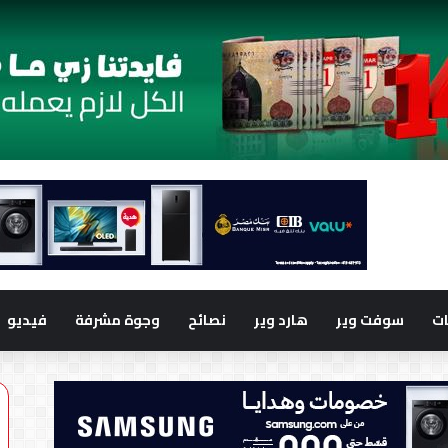
ت
سوفت وير
هارد وير
نصائح
وجوة مشرفة
فيديو