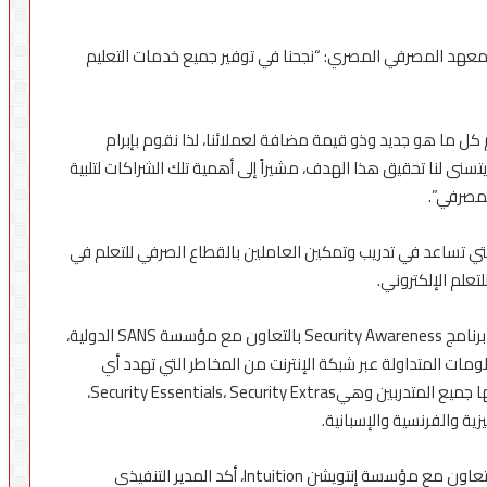
 للمعهد المصرفي المصري: “نجحنا في توفير جميع خدمات التعليم
كل ما هو جديد وذو قيمة مضافة لعملائنا، لذا نقوم بإبرام
ى لنا تحقيق هذا الهدف، مشيراً إلى أهمية تلك الشراكات لتلبية
لمصرفي”.
التي تساعد في تدريب وتمكين العاملين بالقطاع الصرفي للتعلم في
علم الإلكتروني.
وأشاد عبد العزيز نصير بالاتفاقية التي تم توقيعها لتقديم برنامج Security Awareness بالتعاون مع مؤسسة SANS الدولية،
لومات المتداولة عبر شبكة الإنترنت من المخاطر التي تهدد أي
مؤسسة – يضم ثلاثة مسارات أساسية يمكن أن يخضع لها جميع المتدربين وهيSecurity Essentials، Security Extras،
وعن منصة التعلم الإلكتروني الجديدة التي تم توفيرها بالتعاون مع مؤسسة إنتويشن Intuition، أكد المدير التنفيذي