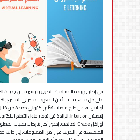
محطات
شحن
بقدرة
180
كيلوواط:
5 أغسطس، 2026
راية
للمباني
الذكية
مكانة 
وSungrow
المركبات الكهربائ
تعززان
في إطار جهوده المستمرة للتطوير وتوفير فرص جديدة لل
مكانة
Electra
أونلاين له، عن طرح منصات تعلّم إلكتروني جديدة من خ
كأسرع
إنتويشن Intuition، الرائدة في توفير حلول التع
شبكة
لشحن
المركبات
المتخصصة في التدريب على أمن المعلومات، إلى جانب خدما
الكهربائية