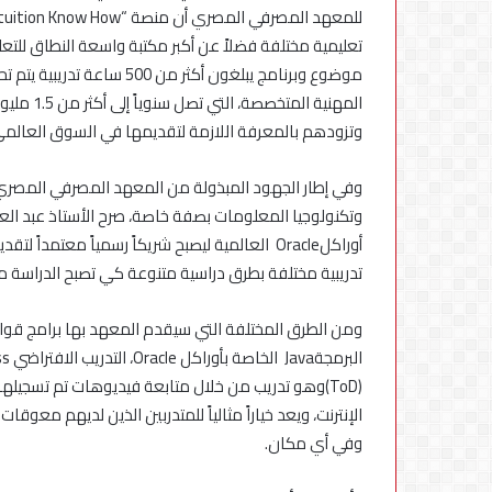
موضوع وبرنامج يبلغون أكثر 
وتزودهم بالمعرفة اللازمة لتقديمها في السوق العالمي
وفي إطار الجهود المبذولة من المعهد المصرفي المصري 
وتكنولوجيا المعلومات بصفة خاصة، صرح الأستاذ عبد العز
أوراكلOracle العالمية ليصبح شريكاً رسمياً معتمد
تدريبية مختلفة بطرق دراسية متنوعة كي تصبح الدراسة مل
(ToD)وهو تدريب من خلال متابعة فيديوهات تم تسجيله
الإنترنت، ويعد خياراً مثالياً للمتدربين الذين لديهم معو
وفي أي مكان.