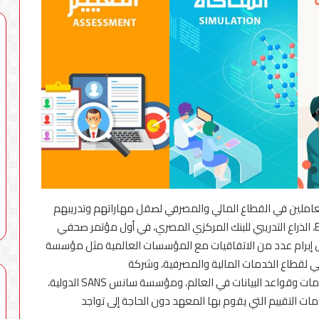
لأول
مرة
معارض
فنية
في
«سينما
محطات شحن بقدرة 180 كيلوواط: راية
6 أغسطس، 2026
راديو»
للمباني الذكية وSungrow تعززان
لأول مرة معارض فنية في «سينما
و«ذا
Electra كأسرع شبكة لشحن
راديو» و«ذا فاكتوري» بالشراكة مع
فاكتوري»
ية في مصر
شركة الإسماعيلية
بالشراكة
عاملين في القطاع المالي والمصرفي لصقل مهاراتهم وتدريبهم
مع
على كل ما هو جديد، أعلن المعهد المصرفي المصري EBI، الذراع التدريبي للبنك المركزي المصري، في أول مؤتمر صحفي
شركة
لال إبرام عدد من الاتفاقيات مع المؤسسات العالمية مثل مؤسسة
الإسماعيلية
لم الإلكتروني لقطاع الخدمات المالية والمصرفية، وشركة
أوراكل Oracle العالمية، إحدى أكبر شركات تقنيات المعلومات وقواعد البيانات في العالم، ومؤسسة سانس SANS الدولية،
ت التقييم التي يقوم بها المعهد دون الحاجة إلى تواجد