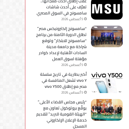
عقب إطلاق أحدث منتجاتها..
استكمال
تعرّف على أحدث شاشات
التحديثات
سامسونج في السوق المصري
5 أغسطس، 2026
“سامسونج إلكترونيكس مصر”
تطلق الدورة الثامنة من برنامج
“سامسونج للابتكار” وتوقع
شراكة مع جامعة مدينة
السادات الأهلية لإعداد كوادر
مؤهلة لسوق العمل
5 أغسطس، 2026
أكبر بطارية في تاريخ سلسلة
vivo Y تشعل المنافسة في
مصر مع إطلاق vivo Y500
5 أغسطس، 2026
“رئيس مجلس القضاء الأعلى”
يوقّع بروتوكول تعاون مع
“الهيئة القومية للبريد” لتقديم
خدمة الإعلان الإلكتروني
المسجل