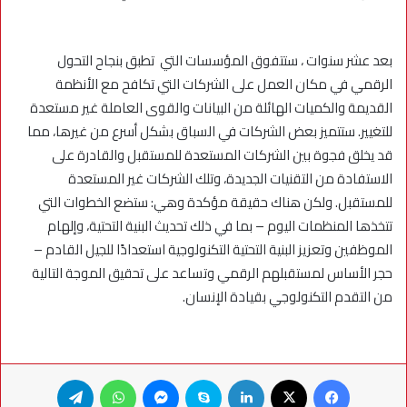
بعد عشر سنوات ، ستتفوق المؤسسات التي تطبق بنجاح التحول
الرقمي في مكان العمل على الشركات التي تكافح مع الأنظمة
القديمة والكميات الهائلة من البيانات والقوى العاملة غير مستعدة
للتغيير. ستتميز بعض الشركات في السباق بشكل أسرع من غيرها، مما
قد يخلق فجوة بين الشركات المستعدة للمستقبل والقادرة على
الاستفادة من التقنيات الجديدة، وتلك الشركات غير المستعدة
للمستقبل. ولكن هناك حقيقة مؤكدة وهي: ستضع الخطوات التي
تتخذها المنظمات اليوم – بما في ذلك تحديث البنية التحتية، وإلهام
الموظفين وتعزيز البنية التحتية التكنولوجية استعدادًا للجيل القادم –
حجر الأساس لمستقبلهم الرقمي وتساعد على تحقيق الموجة التالية
من التقدم التكنولوجي بقيادة الإنسان.​​​
فيسبوك
X
لينكدإن
سكايب
ماسنجر
واتساب
تيلقرام