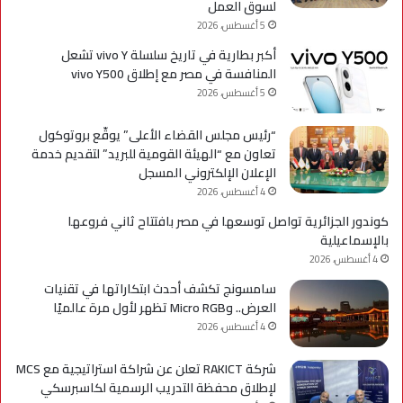
لسوق العمل
5 أغسطس، 2026
أكبر بطارية في تاريخ سلسلة vivo Y تشعل
المنافسة في مصر مع إطلاق vivo Y500
5 أغسطس، 2026
“رئيس مجلس القضاء الأعلى” يوقّع بروتوكول
تعاون مع “الهيئة القومية للبريد” لتقديم خدمة
الإعلان الإلكتروني المسجل
4 أغسطس، 2026
كوندور الجزائرية تواصل توسعها في مصر بافتتاح ثاني فروعها
بالإسماعيلية
4 أغسطس، 2026
سامسونج تكشف أحدث ابتكاراتها في تقنيات
العرض.. وMicro RGB تظهر لأول مرة عالميًا
4 أغسطس، 2026
شركة RAKICT تعلن عن شراكة استراتيجية مع MCS
لإطلاق محفظة التدريب الرسمية لكاسبرسكي