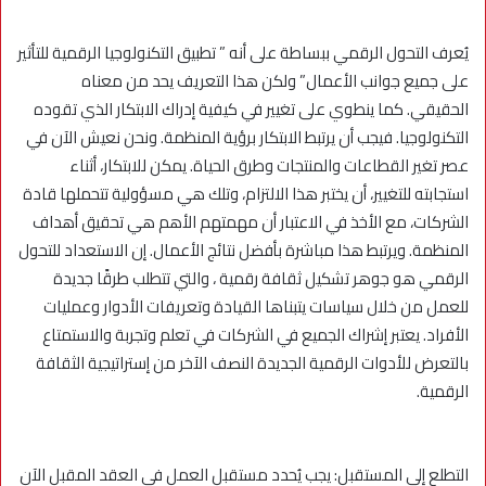
يُعرف التحول الرقمي ببساطة على أنه ” تطبيق التكنولوجيا الرقمية للتأثير
على جميع جوانب الأعمال” ولكن هذا التعريف يحد من معناه
الحقيقي. كما ينطوي على تغيير في كيفية إدراك الابتكار الذي تقوده
التكنولوجيا. فيجب أن يرتبط الابتكار برؤية المنظمة. ونحن نعيش الآن في
عصر تغير القطاعات والمنتجات وطرق الحياة. يمكن للابتكار، أثناء
استجابته للتغيير، أن يختبر هذا الالتزام، وتلك هي مسؤولية تتحملها قادة
الشركات، مع الأخذ في الاعتبار أن مهمتهم الأهم هي تحقيق أهداف
المنظمة. ويرتبط هذا مباشرة بأفضل نتائج الأعمال. إن الاستعداد للتحول
الرقمي هو جوهر تشكيل ثقافة رقمية ، والتي تتطلب طرقًا جديدة
للعمل من خلال سياسات يتبناها القيادة وتعريفات الأدوار وعمليات
الأفراد. يعتبر إشراك الجميع في الشركات في تعلم وتجربة والاستمتاع
بالتعرض للأدوات الرقمية الجديدة النصف الآخر من إستراتيجية الثقافة
الرقمية.
التطلع إلى المستقبل: يجب يُحدد مستقبل العمل في العقد المقبل الآن