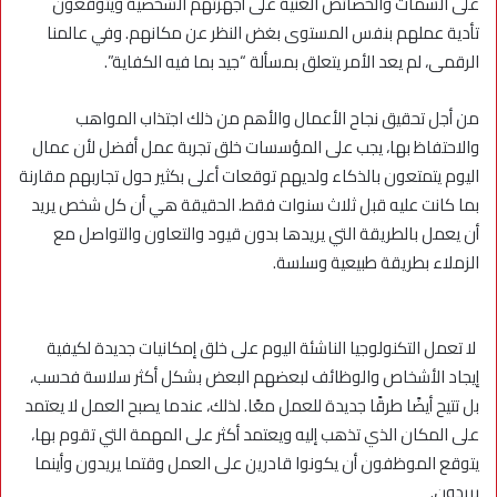
على السمات والخصائص الغنية على أجهزتهم الشخصية ويتوقعون
تأدية عملهم بنفس المستوى بغض النظر عن مكانهم. وفي عالمنا
الرقمى، لم يعد الأمر يتعلق بمسألة “جيد بما فيه الكفاية”.
من أجل تحقيق نجاح الأعمال والأهم من ذلك اجتذاب المواهب
والاحتفاظ بها، يجب على المؤسسات خلق تجربة عمل أفضل لأن عمال
اليوم يتمتعون بالذكاء ولديهم توقعات أعلى بكثير حول تجاربهم مقارنة
بما كانت عليه قبل ثلاث سنوات فقط. الحقيقة هي أن كل شخص يريد
أن يعمل بالطريقة التي يريدها بدون قيود والتعاون والتواصل مع
الزملاء بطريقة طبيعية وسلسة.
لا تعمل التكنولوجيا الناشئة اليوم على خلق إمكانيات جديدة لكيفية
إيجاد الأشخاص والوظائف لبعضهم البعض بشكل أكثر سلاسة فحسب،
بل تتيح أيضًا طرقًا جديدة للعمل معًا. لذلك، عندما يصبح العمل لا يعتمد
على المكان الذي تذهب إليه ويعتمد أكثر على المهمة التي تقوم بها،
يتوقع الموظفون أن يكونوا قادرين على العمل وقتما يريدون وأينما
يريدون.