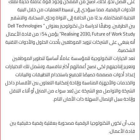
على أفضل نحو. لذلك، أصبح من الممكن وجود قوة عاملة حديثة تملك
الأدوات الرقمية، مما سيؤدي إلى تبسيط العمليات من خلال البنية
التحتية المتكاملة، بدءًا من الحافة إلى النواة وحتى السحابة، والتشفير
بين الطرفين. وطبقًا لدراسة دل تكنولوجيز بعنوان ” Dell Technologies
Realising 2030, Future of Work Study” يؤمن 54٪ من قادة الأعمال
أنه ينبغي على الشركات تزويد الموظفين بأحدث الحلول والأدوات التقنية
الشخصية.
تعد الخيارات التكنولوجية للمؤسسة عاملًا أساسيًا لتطوير الموظفين
وتعزيز إنتاجيتهم لكي تصبح أعمالهم أكثر تنافسية، وتشمل تلك الاختيارات
إعداد أدوات مصممة خصيصًا للجميع باستخدام التطبيقات والبيانات
والخدمات والأجهزة المناسبة وإتاحة إمكانية التعاون بين الأقسام داخل
الشركة والتواصل مع الشركة عن بُعد سواء من المنزل أو أثناء التنقل
وإتاحة سبل الإتصال السهلة ذات الأمان التام.
يجب أن تكون التكنولوجيا الرقمية مصحوبة بعقلية رقمية حقيقية بين
قادة الأعمال.