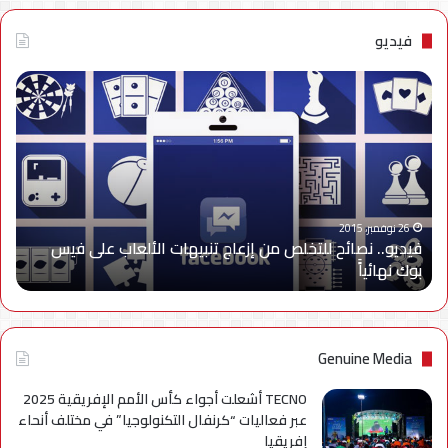
فيديو
فيديو..
نصائح
للتخلص
من
إزعاج
تنبيهات
الألعاب
على
26 نوفمبر، 2015
فيديو.. نصائح للتخلص من إزعاج تنبيهات الألعاب على فيس
فيس
بوك نهائياًَ
بوك
نهائياًَ
Genuine Media
TECNO أشعلت أجواء كأس الأمم الإفريقية 2025
عبر فعاليات “كرنفال التكنولوجيا” في مختلف أنحاء
إفريقيا