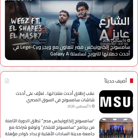
إلكترونيكس
الق
مصر
لتن
تتعاون
الا
مع
يعل
ويجز
إعا
وLege-
إتاح
ا
Cy
خدم
6 أغسطس، 2026
سامسونج إلكترونيكس مصر تتعاون مع ويجز وLege-Cy في
في
«أر
أحدث حملاتها للترويج لسلسلة Galaxy A
ا
أحدث
عبر
حملاتها
تطب
للترويج
My
لسلسلة
TRA
Galaxy
بحل
أضيف حديثاً
A
فني
مؤ
عقب إطلاق أحدث منتجاتها.. تعرّف على أحدث
لحي
شاشات سامسونج في السوق المصري
است
5 أغسطس، 2026
التح
“سامسونج إلكترونيكس مصر” تطلق الدورة الثامنة
من برنامج “سامسونج للابتكار” وتوقع شراكة مع
جامعة مدينة السادات الأهلية لإعداد كوادر مؤهلة