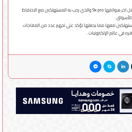
الجدير بالذكر ان هونر بدات تتعامل بنظامها الجديد من خلال اخر هواتفها 9x pro والذي رحب به المستهلكين مع الاحتفاظ
الأسواق .
تهلكين معها مما يجعلها تؤكد علي تجهيز عدد من المفاجات
ه في عالم الإلكترونيات .
X
لينكدإن
سكايب
ماسنجر