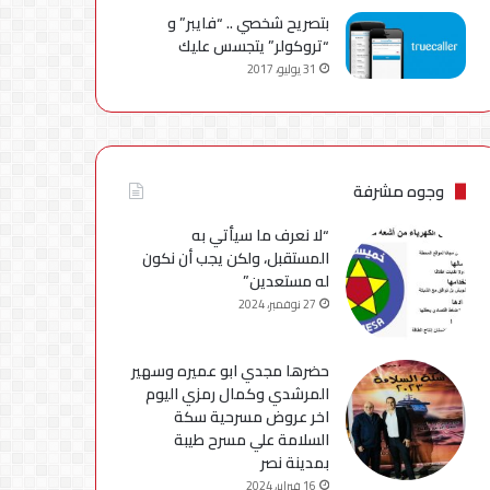
بتصريح شخصي .. “فايبر” و
“تروكولر” يتجسس عليك
31 يوليو، 2017
وجوه مشرفة
“لا نعرف ما سيأتي به
المستقبل، ولكن يجب أن نكون
له مستعدين”
27 نوفمبر، 2024
حضرها مجدي ابو عميره وسهير
المرشدي وكمال رمزي اليوم
اخر عروض مسرحية سكة
السلامة علي مسرح طيبة
بمدينة نصر
16 فبراير، 2024