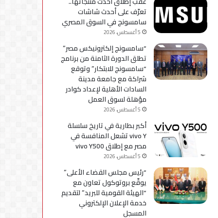
عقب إطلاق أحدث منتجاتها..
استكمال
تعرّف على أحدث شاشات
التحديثات
سامسونج في السوق المصري
5 أغسطس، 2026
“سامسونج إلكترونيكس مصر”
تطلق الدورة الثامنة من برنامج
“سامسونج للابتكار” وتوقع
شراكة مع جامعة مدينة
السادات الأهلية لإعداد كوادر
مؤهلة لسوق العمل
5 أغسطس، 2026
أكبر بطارية في تاريخ سلسلة
vivo Y تشعل المنافسة في
مصر مع إطلاق vivo Y500
5 أغسطس، 2026
“رئيس مجلس القضاء الأعلى”
يوقّع بروتوكول تعاون مع
“الهيئة القومية للبريد” لتقديم
خدمة الإعلان الإلكتروني
المسجل