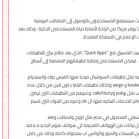
 ،حيث سيستمتع المستخدمون بالوصول إلى المقالات اليومية
وفر مزيدًا من الراحة لأنماط حياة المستخدمين الذكية ، وذلك بعد
وتقدم المنصة ايضا تجربة سهلة الاستخدام وخالية من التثبيت المسبق مع “Quick Apps”، الذي يعد نظام بيئي للتطبيقات
بق ، ليمكن المستخدمين إضافة تطبيقاتهم المفضلة إلى أسطح
يه مثل تطبيقات السوشيال ميديا منها الفيس بوك وانستجرام
وتويتر وسناب شات وتطبيقات اخرى خاصه بالسفر مثل booking و wego وكذلك تطبيقات الشراء اون لاين من خلال عده
متاجر منها جوميا وسوق ، اضافه الي عدد كبير من الالعاب مثل pubg وcallofduty ،وغيرهم من التطبيقات التى ترضى
اذواق كافه المستهلكين بسهوله ،وذلك بالاضافه الي توافر الخدمات البنكيه منها ال cib وغيره من البنوك التى تتسم
لي المحمول في مصر مثل اورنج واتصالات وwe .
ل بيانات من الهواتف القديمه الي هواتف هونر الجديده بدقه
 الاسماء والصور والواتس اب بمحتواه كاملا وذلك من خلال