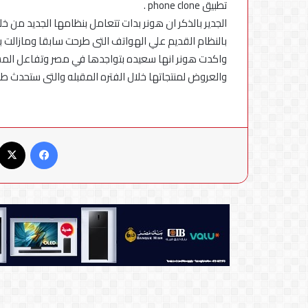
تطبيق phone clone .
بالنظام القديم علي الهواتف التى طرحت سابقا ومازالت ب
واكدت هونر انها سعيده بتواجدها في مصر وتفاعل المس
والعروض لمنتجاتها خلال الفتره المقبله والتى ستحدث طفر
فيسبوك