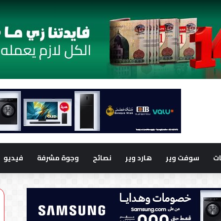
ت
سوفت وير
هارد وير
نصائح
وجوة مشرفة
فيديو