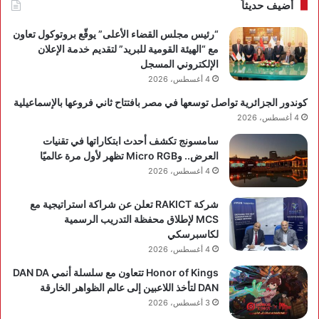
vivo
شبك
أضيف حديثاً
Y500
لش
الم
“رئيس مجلس القضاء الأعلى” يوقّع بروتوكول تعاون
الكه
مع “الهيئة القومية للبريد” لتقديم خدمة الإعلان
في
الإلكتروني المسجل
مصر
4 أغسطس، 2026
كوندور الجزائرية تواصل توسعها في مصر بافتتاح ثاني فروعها بالإسماعيلية
4 أغسطس، 2026
سامسونج تكشف أحدث ابتكاراتها في تقنيات
العرض.. وMicro RGB تظهر لأول مرة عالميًا
4 أغسطس، 2026
شركة RAKICT تعلن عن شراكة استراتيجية مع
MCS لإطلاق محفظة التدريب الرسمية
لكاسبرسكي
4 أغسطس، 2026
Honor of Kings تتعاون مع سلسلة أنمي DAN DA
DAN لتأخذ اللاعبين إلى عالم الظواهر الخارقة
3 أغسطس، 2026