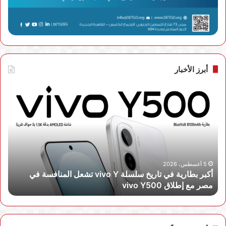
أبرز الأخبار
أكبر
محط
بطارية
شح
في
بقد
تاريخ
180
سلسلة
كيل
vivo
راية
Y
للمب
تشعل
الذك
5 أغسطس، 2026
أكبر بطارية في تاريخ سلسلة vivo Y تشعل المنافسة في
المنافسة
وw
مصر مع إطلاق vivo Y500
ا
في
تعز
مصر
مكا
مع
tra
إطلاق
كأس