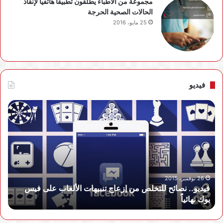
مجموعة من الأطباء يطلقون تطبيقاً هاتفياً لإنقاذ
الحالات الصحية الحرجة
25 مايو، 2016
فيديو
فيديو..
نصائح
للتخلص
من
إزعاج
تنبيهات
الألعاب
على
26 نوفمبر، 2015
فيديو.. نصائح للتخلص من إزعاج تنبيهات الألعاب على فيس
فيس
بوك نهائياًَ
بوك
نهائياًَ