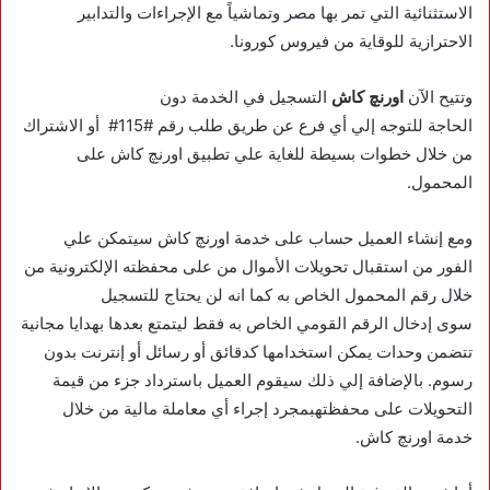
الاستثنائية التي تمر بها مصر وتماشياً مع الإجراءات والتدابير
الاحترازية للوقاية من فيروس كورونا.
وتتيح الآن
اورنچ كاش
التسجيل في الخدمة دون
الحاجة للتوجه إلي أي فرع عن طريق طلب رقم #115# أو الاشتراك
من خلال خطوات بسيطة للغاية علي تطبيق اورنچ كاش على
المحمول.
ومع إنشاء العميل حساب على خدمة اورنچ كاش سيتمكن علي
الفور من استقبال تحويلات الأموال من على محفظته الإلكترونية من
خلال رقم المحمول الخاص به كما انه لن يحتاج للتسجيل
سوى إدخال الرقم القومي الخاص به فقط ليتمتع بعدها بهدايا مجانية
تتضمن وحدات يمكن استخدامها كدقائق أو رسائل أو إنترنت بدون
رسوم. بالإضافة إلي ذلك سيقوم العميل باسترداد جزء من قيمة
التحويلات على محفظتهبمجرد إجراء أي معاملة مالية من خلال
خدمة اورنچ كاش.