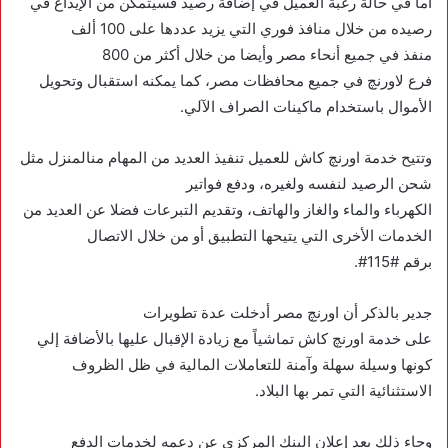
أما في حالة رغبة العميل في إضافة رصيد فسيتمكن من الإيداع في
رصيده من خلال منافذ فوري التي يزيد عددها على 100 ألف
منفذ في جميع أنحاء مصر وأيضا من خلال أكثر من 800
فرع لاورنچ في جميع محافظات مصر، كما يمكنه استقبال وتحويل
الأموال باستخدام ماكينات الصراف الآلي.
وتتيح خدمة اورنچ كاش للعميل تنفيذ العديد من المهام منالمنزل مثل
شحن الرصيد لنفسه ولغيره، ودفع فواتير
الكهرباء والماء والغاز والهاتف، وتقديم التبرعات فضلا عن العديد من
الخدمات الأخرى التي يتيحها التطبيق أو من خلال الاتصال
برقم #115#.
جدير بالذكر أن اورنچ مصر أدخلت عدة تطويرات
على خدمة اورنچ كاش تماشياً مع زيادة الإقبال عليها بالأضافة إلي
كونها وسيلة سهلة وآمنة للتعاملات المالية في ظل الظروف
الاستثنائية التي تمر بها البلاد.
وجاء ذلك بعد إعلان البنك المركزي عن دعمه لخدمات الدفع