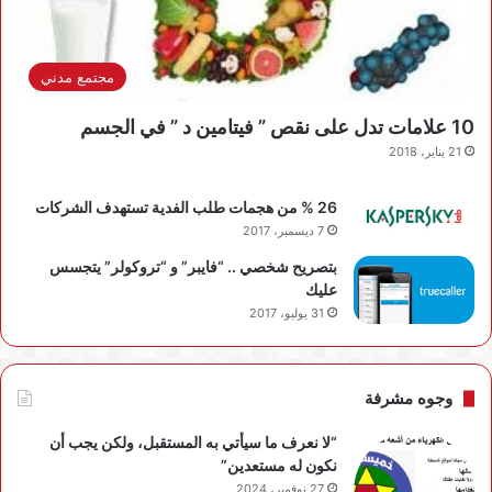
مجتمع مدني
10 علامات تدل على نقص ” فيتامين د ” في الجسم
21 يناير، 2018
26 % من هجمات طلب الفدية تستهدف الشركات
7 ديسمبر، 2017
بتصريح شخصي .. “فايبر” و “تروكولر” يتجسس
عليك
31 يوليو، 2017
وجوه مشرفة
“لا نعرف ما سيأتي به المستقبل، ولكن يجب أن
نكون له مستعدين”
27 نوفمبر، 2024