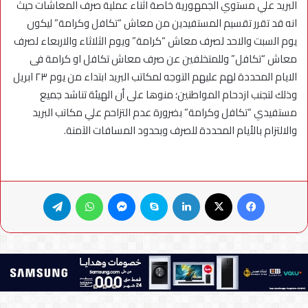
البريد علي مستوي الجمهورية خاصة اثناء عملية صرف المعاشات حيث
انه قد تقرر تقسيم المستفيدين من معاش “تكافل وكرامة” ليكون
يوم السبت والاحد لصرف معاش “كرامة” ويوم الثلاثاء والاربعاء لصرف
معاش “تكافل” وللمتخلفين عن صرف معاش تكافل او كرامة فى
الايام المحددة لهم عليهم التوجه لمكاتب البريد ابتداء من يوم ٢٣ ابريل
وذلك لتجنب ازدحام المواطنين؛ منوها على أن الهيئة تناشد جميع
مستفيدي “تكافل وكرامة” بضرورة عدم التزاحم علي مكاتب البريد
والالتزام بالأيام المحددة للصرف وبحدود المسافات الآمنة.
فيسبوك
X
لينكدإن
سكايب
ماسنجر
واتساب
تيلقرام