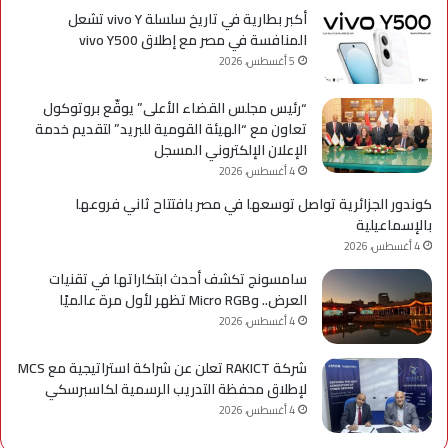
أكبر بطارية في تاريخ سلسلة vivo Y تشعل
المنافسة في مصر مع إطلاق vivo Y500
5 أغسطس، 2026
“رئيس مجلس القضاء الأعلى” يوقّع بروتوكول
تعاون مع “الهيئة القومية للبريد” لتقديم خدمة
الإعلان الإلكتروني المسجل
4 أغسطس، 2026
كوندور الجزائرية تواصل توسعها في مصر بافتتاح ثاني فروعها
بالإسماعيلية
4 أغسطس، 2026
سامسونج تكشف أحدث ابتكاراتها في تقنيات
العرض.. وMicro RGB تظهر لأول مرة عالميًا
4 أغسطس، 2026
شركة RAKICT تعلن عن شراكة استراتيجية مع MCS
لإطلاق محفظة التدريب الرسمية لكاسبرسكي
4 أغسطس، 2026