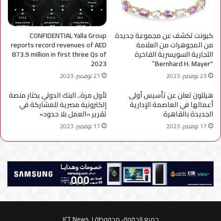
كيونت تكشف عن مجموعة جديدة
CONFIDENTIAL Yalla Group
من المجوهرات من العلامة
reports record revenues of AED
التجارية السويسرية الفاخرة
873.9 million in first three Qs of
2023
“Bernhard H. Mayer”
23 نوفمبر، 2023
21 نوفمبر، 2023
هيلتون تعلن عن تأسيس أولى
لأول مرة.. البنك الدولي يختار منصة
أعمالها في العاصمة الإدارية
إلكترونية مصرية للمشاركة في
الجديدة بالقاهرة
تقرير «العمل بلا حدود»
17 نوفمبر، 2023
17 نوفمبر، 2023
جميع الحقوق محفوظة لـ ICT News