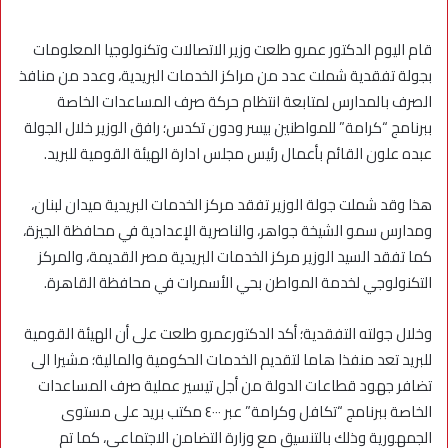
قام اليوم الدكتور عمرو طلعت وزير الاتصالات وتكنولوجيا المعلومات
بجولة تفقدية شملت عدد من مراكز الخدمات البريدية، وعدد من منافذ
الصرف بالمدارس لمتابعة انتظام حركة صرف المساعدات الخاصة
ببرنامج “كرامة” للمواطنين بيسر ودون تكدس؛ رافق الوزير خلال الجولة
عبده علون القائم بأعمال رئيس مجلس ادارة الهيئة القومية للبريد.
هذا وقد شملت جولة الوزير تفقد مركز الخدمات البريدية ميدان لبنان،
ومدارس سمو الشيخة جواهر، والناصرية الإعدادية في محافظة الجيزة،
كما تفقد السيد الوزير مركز الخدمات البريدية مصر القديمة، والمركز
التكنولوجي لخدمة المواطن بحي الأسمرات في محافظة القاهرة.
وخلال جولته التفقدية؛ أكد الدكتورعمرو طلعت على أن الهيئة القومية
للبريد تعد منفذا هاما لتقديم الخدمات الحكومية والمالية؛ مشيرا الى
تضافر جهود قطاعات الدولة من أجل تيسير عملية صرف المساعدات
الخاصة ببرنامج “تكافل وكرامة” عبر ٤٠٠٠ مكتب بريد على مستوى
الجمهورية وذلك بالتنسيق مع وزارة التضامن الاجتماعي، كما تم