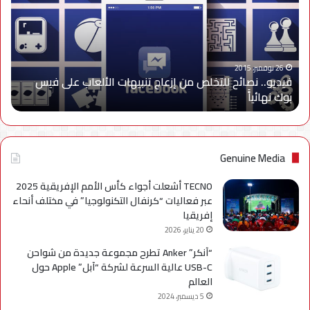
من
إزعاج
تنبيهات
الألعاب
على
26 نوفمبر، 2015
فيديو.. نصائح للتخلص من إزعاج تنبيهات الألعاب على فيس
فيس
بوك نهائياًَ
بوك
نهائياًَ
Genuine Media
TECNO أشعلت أجواء كأس الأمم الإفريقية 2025
عبر فعاليات “كرنفال التكنولوجيا” في مختلف أنحاء
إفريقيا
20 يناير، 2026
“آنكر” Anker تطرح مجموعة جديدة من شواحن
USB-C عالية السرعة لشركة “آبل” Apple حول
العالم
5 ديسمبر، 2024