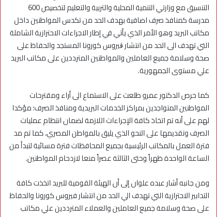
التنسيق مع وزارتي التنمية المحلية والتربية والتعليم لتخصيص 600
مدرسة كمنافذ صرف اضافية بهدف الحد من تكدس المواطنين داخل
مكاتب البريد وهو الأمر الذي يأتي في إطار الاجراءات الاحترازية الشاملة
التي تهدف الى الحد من انتشار ڨيروس كورونا المستجد والحفاظ على
صحة وسلامة جميع العاملين والمواطنين المترددين على مكاتب البريد
علي مستوى الجمهورية.
كما حرص الدكتور عمرو طلعت على الاستماع الى أراء ومقترحات
المواطنين المتواجدين بمراكز الخدمات البريدية ومنافذ الصرف؛ مؤكدا
لهم على أنه تم اتخاذ كافة الإجراءات اللازمة لضمان انتظام عمليات
الصرف وتقديمها على النحو الذي يليق بالمواطن المصري، كما تم مد
فترة العمل بالمكاتب الرئيسية بجميع المحافظات فترة مسائية لتبدأ من
الساعة الواحدة ظهراً وحتى الثالثة عصراً منعا لازدحام المواطنين.
ومن جانبه أشار عبده علوان إلى أن الهيئة القومية للبريد اتخذت كافة
التدابير الاحترازية التي تهدف الي الحد من انتشار فيروس كورونا والحفاظ
على صحة وسلامة جميع العاملين والعملاء المترددين علي مكاتب