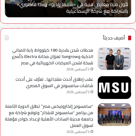
لأول مرة معارض فنية في «سينما راديو» و«ذا فاكتوري»
فاكتوري»
في
بالشراكة مع شركة الإسماعيلية
أح
بالشراكة
أحد
مع
حمل
شركة
للتر
الإسماعيلية
لسل
axy
أضيف حديثاً
A
محطات شحن بقدرة 180 كيلوواط: راية للمباني
الذكية وSungrow تعززان مكانة Electra كأسرع
شبكة لشحن المركبات الكهربائية في مصر
5 أغسطس، 2026
عقب إطلاق أحدث منتجاتها.. تعرّف على أحدث
شاشات سامسونج في السوق المصري
5 أغسطس، 2026
“سامسونج إلكترونيكس مصر” تطلق الدورة الثامنة
من برنامج “سامسونج للابتكار” وتوقع شراكة مع
جامعة مدينة السادات الأهلية لإعداد كوادر مؤهلة
لسوق العمل
5 أغسطس، 2026