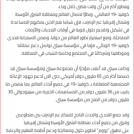
ويتطور أكثر من أي وقت مضى خلال وباء
كوفيد-19 العالمي. ونظرًا لاتصال العالم ومنطقة الشرق الأوسط
وشمال إفريقيا عبر الإنترنت، فإن شبابنا هم الذين يمكنهم المساعدة
في تشكيل وتقديم حلول قوية في أوقات التحديات والأزمات
المفاجئة. ومع استمرار تطور العالم من حولنا، وضمن الاستجابة لتحدي
كوفيد-19 الوبائي، فإننا في مؤسسة سيتي نواصل دعم عملائنا
وموظفينا وشركائنا في المجتمع وخاصة الشباب في المنطقة.
وكانت سيتي قد أعلنت مؤخرًا أن مجموعة سيتي ومؤسسة سيتي قد
خصصتا أكثر من 65 مليون دولار أمريكي حتى الآن لدعم جهود الإغاثة
المجتمعية المتعلقة بـ كوفيد-19 في جميع أنحاء العالم، بما يتضمن ما
يقرب من 36 مليون دولار من المساهمات الخيرية من سيتيوحوالي 30
مليون دولار من المنح من مؤسسة سيتي.
وقد جمع التحدي والحدث الناجح للابتكار عبر الإنترنت بين متطوعين
وفرق من جميع أنحاء منطقة الشرق الأوسط وشمال إفريقيا
على تطبيق “زووم” لتطوير حلول ومعالجة ودعم أنظمة التعليم والرعاية