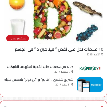
مجتمع مدني
10 علامات تدل على نقص ” فيتامين د ” في الجسم
21 يناير، 2018
26 % من هجمات طلب الفدية تستهدف الشركات
7 ديسمبر، 2017
بتصريح شخصي .. “فايبر” و “تروكولر” يتجسس عليك
31 يوليو، 2017