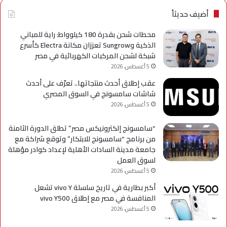
الإسماعيلية
لسل
axy
أضيف حديثاً
A
محطات شحن بقدرة 180 كيلوواط: راية للمباني
الذكية وSungrow تعززان مكانة Electra كأسرع
شبكة لشحن المركبات الكهربائية في مصر
5 أغسطس، 2026
عقب إطلاق أحدث منتجاتها.. تعرّف على أحدث
شاشات سامسونج في السوق المصري
5 أغسطس، 2026
“سامسونج إلكترونيكس مصر” تطلق الدورة الثامنة
من برنامج “سامسونج للابتكار” وتوقع شراكة مع
جامعة مدينة السادات الأهلية لإعداد كوادر مؤهلة
لسوق العمل
5 أغسطس، 2026
أكبر بطارية في تاريخ سلسلة vivo Y تشعل
المنافسة في مصر مع إطلاق vivo Y500
5 أغسطس، 2026