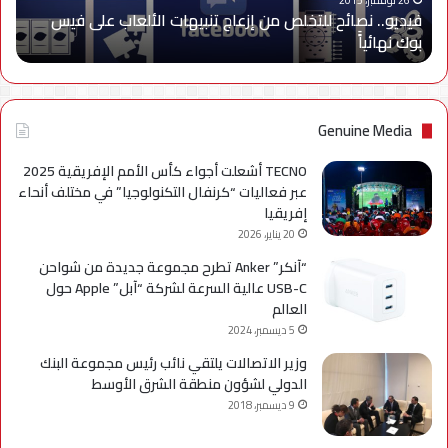
26 نوفمبر، 2015
فيديو.. نصائح للتخلص من إزعاج تنبيهات الألعاب على فيس
فيس
بوك نهائياًَ
بوك
نهائياًَ
Genuine Media
TECNO أشعلت أجواء كأس الأمم الإفريقية 2025
عبر فعاليات “كرنفال التكنولوجيا” في مختلف أنحاء
إفريقيا
20 يناير، 2026
“آنكر” Anker تطرح مجموعة جديدة من شواحن
USB-C عالية السرعة لشركة “آبل” Apple حول
العالم
5 ديسمبر، 2024
وزير الاتصالات يلتقي نائب رئيس مجموعة البنك
الدولي لشؤون منطقة الشرق الأوسط
9 ديسمبر، 2018