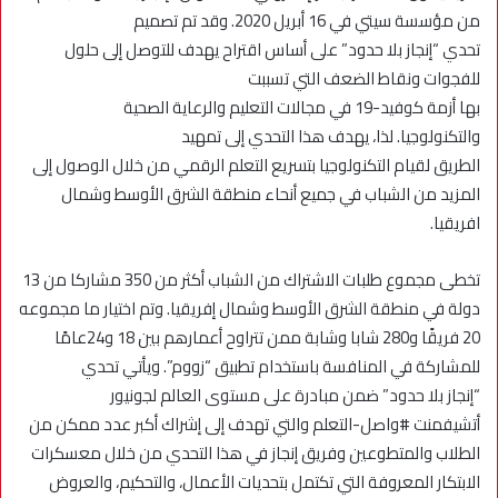
من مؤسسة سيتي في 16 أبريل 2020. وقد تم تصميم
تحدي “إنجاز بلا حدود” على أساس اقتراح يهدف للتوصل إلى حلول
للفجوات ونقاط الضعف التي تسببت
بها أزمة كوفيد-19 في مجالات التعليم والرعاية الصحية
والتكنولوجيا. لذا، يهدف هذا التحدي إلى تمهيد
الطريق لقيام التكنولوجيا بتسريع التعلم الرقمي من خلال الوصول إلى
المزيد من الشباب في جميع أنحاء منطقة الشرق الأوسط وشمال
افريقيا.
تخطى مجموع طلبات الاشتراك من الشباب أكثر من 350 مشاركا من 13
دولة في منطقة الشرق الأوسط وشمال إفريقيا. وتم اختيار ما مجموعه
20 فريقًا و280 شابا وشابة ممن تتراوح أعمارهم بين 18 و24عامًا
للمشاركة في المنافسة باستخدام تطبيق “زووم”. ويأتي تحدي
“إنجاز بلا حدود” ضمن مبادرة على مستوى العالم لجونيور
أتشيفمنت #واصل-التعلم والتي تهدف إلى إشراك أكبر عدد ممكن من
الطلاب والمتطوعين وفريق إنجاز في هذا التحدي من خلال معسكرات
الابتكار المعروفة التي تكتمل بتحديات الأعمال، والتحكيم، والعروض