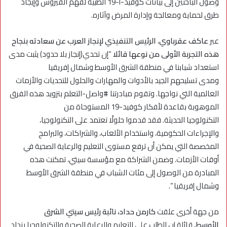
وصول الباحثين إلى بيانات كوفيد-أ-19 الطبية لفهم الفيروس وإيجاد
طرق لحماية ومعالجة وإدارة المرض وآثاره.
عبر
عاكف عقرباوي
،
الرئيس التنفيذي لإنجاز العرب
عن سعادته بنجاح
هذه
التجربة
الأولى من نوعها قا
ئلا
“إن تحدي(إنجاز بلا حدود) يثبت مدى
استعداد شبابنا في منطقة الشرق الأوسط وشمال إفريقيا
ومدى تسليحهم الجيد بالأدوات والمهارات والحلول للتحديات والأزمات
العالمية التي نواجها. وتقوم مبادرتنا #واصل-التعلم بتزويد هذه الفرق
الموهوبة بقاعدة لأفكار كوفيد-19 المستوحاة من
التكنولوجيا الحديثة. فقد قدموا حلولًا تعتمد على التكنولوجيا،
والإجراءات الحكومية، واستخدام الألعاب، والشراكات، والبرامج
المخصصة التي يمكن أن ترفع مستوى التعليم والرعاية الصحية في
أوقات الأزمات. وضمن الشراكة مع مؤسسة سيتي، تمكنت هذه
المبادرة من الوصول إلى مئات الشباب في منطقة الشرق الأوسط
وشمال إفريقيا “.
من جهة أخرى علقت
كارمن حداد، نائبة رئيس سيتي الشرق
الأوسط
، قائلة إن الطلب على التعليم والرعاية الصحية والتكنولوجيا يزداد