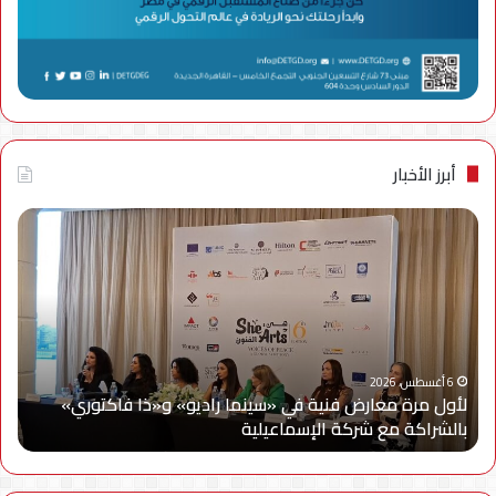
أبرز الأخبار
لأول
سام
مرة
إلك
معارض
مصر
فنية
تتع
في
مع
«سينما
ويج
راديو»
وe
و«ذا
Cy
6 أغسطس، 2026
لأول مرة معارض فنية في «سينما راديو» و«ذا فاكتوري»
فاكتوري»
في
بالشراكة مع شركة الإسماعيلية
أح
بالشراكة
أحد
مع
حمل
شركة
للتر