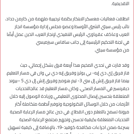
التقديمية.
انطلقت فعاليات معسكر الابتكار بكلمة ترحيبية ملهمة من كارمن حداد،
نائب رئيس سيتي الشرق الأوسط وعضو مجلس إدارة مؤسسة انجاز
العرب وعاكف عقرباوي، الرئيس التنفيذي لإنجاز العرب، الذين عمل أيضًا
في لجنة التحكيم الرئيسية إلى جانب سافاس سيزميسي
من مؤسسة سيتي.
وقد فازت في تحدي المخيم هذا أربعة فرق بشكل إجمالي، حيث
فاز فريق إي دي إيه- بي يوثرز وفريق إيه دي بي وان في مسار التعليم،
بينما فاز فريق إتش إل سي 3- تيم هوميز وفريق إتش إل دي 5 –بيوند
ديفرنسيز في المسار الصحي. وكان مسار التعليم قد عالجالتحديات
المتعلقة بتحسين إيصال المحتوى التعليمي وزيادة الوصول إليه خلال
الأزمات من خلال الوسائل التكنولوجية وتوفير أنظمة متكاملة أكثر
مرونة تسمح بالتعلم دون انقطاع. في حين عالج مسار الرعاية الصحية
التحديات المتعلقة بكيفية تحسين وتجهيز مجتمع الرعاية الصحية
بسرعة ضمن اجراءات مكافحة كوفيد-19، بالإضافة إلى كيفية تسهيل