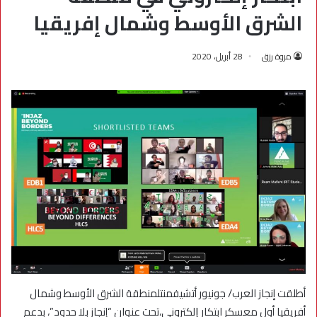
الشرق الأوسط وشمال إفريقيا
مروة رزق
28 أبريل، 2020
أطلقت إنجاز العرب/ جونيور أتشيفمنتلمنطقة الشرق الأوسط وشمال
أفريقيا أول معسكر ابتكار
إ
لكتروني،تحت عنوان “إنجاز بلا حدود”، بدعم