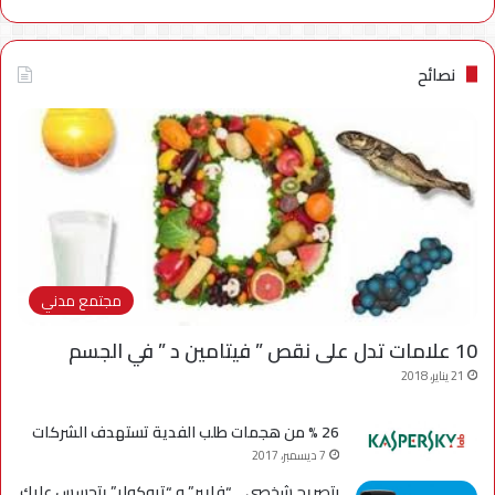
نصائح
مجتمع مدني
10 علامات تدل على نقص ” فيتامين د ” في الجسم
21 يناير، 2018
26 % من هجمات طلب الفدية تستهدف الشركات
7 ديسمبر، 2017
بتصريح شخصي .. “فايبر” و “تروكولر” يتجسس عليك