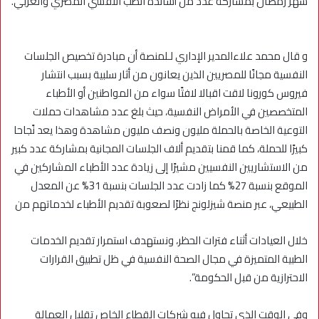
شهر رمضان بمشاركة عدد من أساتذة الطب النفسي المصري والعربي.
و قال محمد علاءالمدير الإداري لـلمنصة أن مبادرة تخصيص الجلسات
النفسية مجانًا للمصريين الذين يعانون من أثار سلبية بسبب انتشار
فيروس كورونا لاقت اقبالا لافتًا سواء من المواطنين أو الأطباء
المتخصصين في الأمراض النفسية، حيث بلغ عدد مشاهدات حملات
التوعية الخاصة بالحملة مليون ونصف مليون مشاهدة وهذا يعد نًجاحا
كبيرًا للحملة، كما قمنا بتقديم ألاف الجلسات المجانية بمشاركة عدد كبير
من الاستشاريين النفسيين مشيرًا إلى زيادة عدد الأطباء المشاركين في
الموقع بنسبة 27% كما زادت عدد الجلسات بنسبة 31% عن المعدل
الطبيعي، عبر منصة شيزلونج نظرًا لصعوبة تقديم الأطباء لخدماتهم من
خلال العيادات أثناء فترات الحظر، ونستهدف استمرار تقديم الخدمات
الطبية المتميزة في مجال الصحة النفسية في ظل تطبيق القرارات
الاحترازية من قبل الحكومة”.
وفي الوقت الذي تحاول فيه شركات القطاع الخاص تقليل العمالة