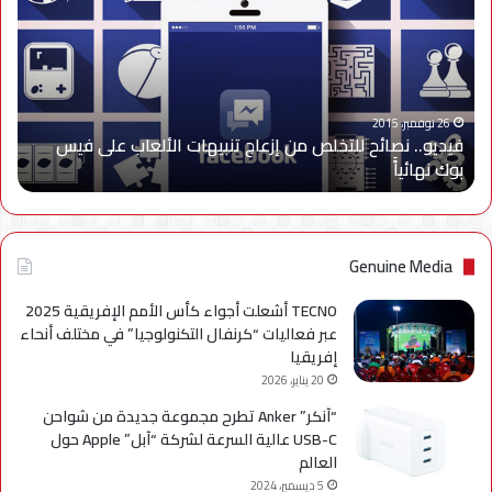
للتخلص
من
إزعاج
تنبيهات
الألعاب
على
26 نوفمبر، 2015
فيديو.. نصائح للتخلص من إزعاج تنبيهات الألعاب على فيس
فيس
بوك نهائياًَ
بوك
نهائياًَ
Genuine Media
TECNO أشعلت أجواء كأس الأمم الإفريقية 2025
عبر فعاليات “كرنفال التكنولوجيا” في مختلف أنحاء
إفريقيا
20 يناير، 2026
“آنكر” Anker تطرح مجموعة جديدة من شواحن
USB-C عالية السرعة لشركة “آبل” Apple حول
العالم
5 ديسمبر، 2024