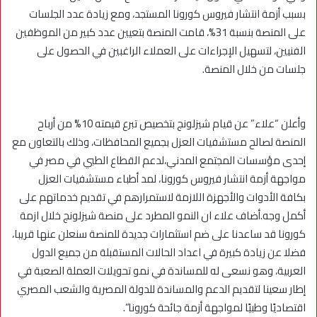
بسبب أزمة انتشار فيروس كورونا المستجد، ومع زيادة عدد الجلسات
على المنصة بنسبة 31%، قامت المنصة بتعيين عدد كبير من الموظفين
الفنيين، لتسهيل الإجراءات على العملاء الراغبين في الحصول على
جلسات من خلال المنصة.
وأعلن “علاء” عن قيام شيزلونج بتخصيص تبرع قيمته 10% من أرباح
المنصة لصالح مستشفيات العزل بجميع المحافظات، وذلك بالتعاون مع
إحدى مؤسسات المجتمع المدني،لدعم القطاع الطبي في مصر في
مواجهة أزمة انتشار فيروس كورونا، لمد أطباء مستشفيات العزل
بكافة الأدوات والأجهزة اللازمة لاستمرارهم في تقديم خدماتهم على
أكمل وجه.أضاف علاء ان النمو المطرد على منصة شيزلونج خلال ازمة
كورونا قد ساعدنا على ضم استثمارات جديدة للمنصة سنعلن عنها قريبا،
فضلا عن زيادة كبيرة في اعداد الحالات المستقبلة من جميع الدول
العربية، وهو نسعى له للمساندة في نمو تحويلات العملة الصعبة في
إطار سعينا لتقديم الدعم والمساندة للدولة المصرية والشعب المصري
اقتصاديًا وطبيًا لمواجهة أزمة جائحة كورونا”.