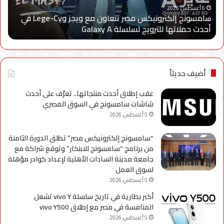
ا
Cy
خدم
6 أغسطس، 2026
سامسونج إلكترونيكس مصر تتعاون مع ويجز وLege-Cy في
في
«أر
أحدث حملاتها للترويج لسلسلة Galaxy A
ا
أحدث
عبر
حملاتها
تطب
للترويج
My
لسلسلة
TRA
Galaxy
بحل
أضيف حديثاً
A
فني
مؤ
عقب إطلاق أحدث منتجاتها.. تعرّف على أحدث
لحي
شاشات سامسونج في السوق المصري
است
5 أغسطس، 2026
التح
“سامسونج إلكترونيكس مصر” تطلق الدورة الثامنة
من برنامج “سامسونج للابتكار” وتوقع شراكة مع
جامعة مدينة السادات الأهلية لإعداد كوادر مؤهلة
لسوق العمل
5 أغسطس، 2026
أكبر بطارية في تاريخ سلسلة vivo Y تشعل
المنافسة في مصر مع إطلاق vivo Y500
5 أغسطس، 2026