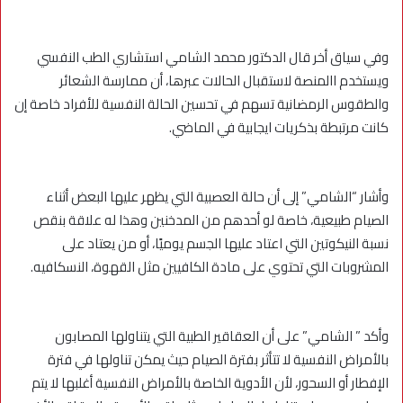
وفي سياق أخر قال الدكتور محمد الشامي استشاري الطب النفسي
ويستخدم االمنصة لاستقبال الحالات عبرها، أن ممارسة الشعائر
والطقوس الرمضانية تسهم في تحسين الحالة النفسية للأفراد خاصة إن
كانت مرتبطة بذكريات ايجابية في الماضي.
وأشار “الشامي” إلى أن حالة العصبية التي يظهر عليها البعض أثناء
الصيام طبيعية، خاصة لو أحدهم من المدخنين وهذا له علاقة بنقص
نسبة النيكوتين التي اعتاد عليها الجسم يوميًا، أو من يعتاد على
المشروبات التي تحتوي على مادة الكافيين مثل القهوة، النسكافيه.
وأكد ” الشامي” على أن العقاقير الطبية التي يتناولها المصابون
بالأمراض النفسية لا تتأثر بفترة الصيام حيث يمكن تناولها في فترة
الإفطار أو السحور، لأن الأدوية الخاصة بالأمراض النفسية أغلبها لا يتم