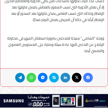
حساب عدد مرات تناولها بالساعات مثل باقي الأدوية والعقاقير الأخرى،
إلا أن بعض الأدوية التي تسبب الشعور بالعطش يفضل تناولها بعد
الإفطار وكذلك التي تسبب النعاس يمكن تناولها بعد السحور أو بعد
الإفطار أيضًا في حالة أن المريض يفضل النوم مبكرًا.
ووجه “الشامي” نصيحة للمدخنين بضرورة استغلال الشهر في محاولة
الإقلاع عن التدخين لأنها عادة سيئة وضارة على المستويين العضوي
والنفسي أيضا.
فيسبوك
X
لينكدإن
سكايب
ماسنجر
واتساب
تيلقرام