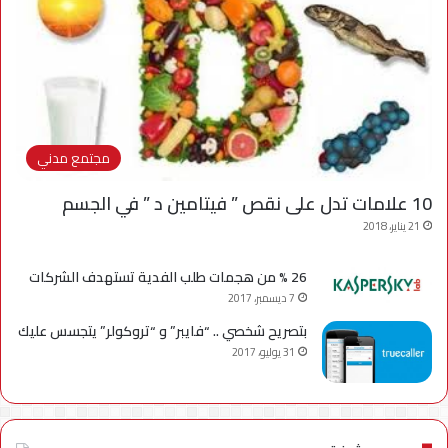
مجتمع مدني
10 علامات تدل على نقص ” فيتامين د ” في الجسم
21 يناير، 2018
26 % من هجمات طلب الفدية تستهدف الشركات
7 ديسمبر، 2017
بتصريح شخصي .. “فايبر” و “تروكولر” يتجسس عليك
31 يوليو، 2017