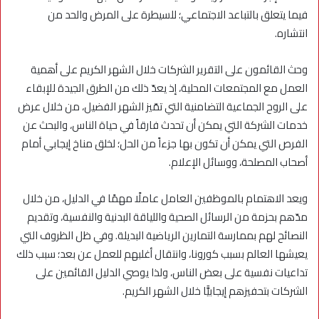
فيما يتعلق بالتباعد الاجتماعي؛ للسيطرة على المرض والحد من
انتشاره.
وحث القائمون على التقرير الشركات خلال الشهر الكريم على أهمية
العمل مع المجتمعات المحلية، إذ يعدّ ذلك من الطرق الجيدة للإبقاء
على الروح الجماعية التضامنية التي تمّيز الشهر الفضيل، من خلال عرض
خدمات الشركة التي يمكن أن تحدث فارقاً في حياة الناس، والبحث عن
الفرص التي يمكن أن تكون بها جزءاً من الحل؛ لخلق مناخ إيجابي أمام
أصحاب المصلحة، ووسائل الإعلام.
ويعد الاهتمام بالموظفين العامل عاملًا مهمًا في الدليل، من خلال
مدّهم بحزمة من الرسائل الصحية واللياقة البدنية والنفسية، وتقديم
النصائح لهم بممارسة التمارين الرياضية البديلة. وفي ظل الظروف التي
يعيشها العالم بسبب كورونا، وانتقال أغلبهم للعمل عن بعد؛ سبب ذلك
تداعيات نفسية على بعض الناس، ولذا يوصي الدليل القائمين على
الشركات بتحفيزهم إيجابيًّا خلال الشهر الكريم.