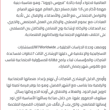
العالمية لاحتواء أزمة جائحة “فيروس كورونا”، وهو مناسبة دينية
مهمة لأكثر من 1,6 مليار مسلم حول العالم، فهو شهر الصيام،
والتواصل الاجتماعي مع الأهل والأصدقاء، والإقبال على تأدية
العبادات مع عموم المصلين، والإكثار من العمل المجتمعي والخيري،
عبر الصدقات والزكاة؛ لإشاعة روح التضامن والتكافل بين المسلمين
على اختلاف طبقاتهم الاجتماعية وإمكاناتهم الاقتصادية.
ووضعت وحدة الدراسات التحليلية بـ W7Worldwideللاستشارات
الاستراتيجية والإعلامية في دليلها الإرشادي الثالث 7خطوات لمساعدة
الشركات والمؤسسات لبناء برامج فعّالة للمسؤولية الاجتماعية تتناسب
مع طقوس شهر رمضان المبارك.
وأوصى الدليل الإرشادي الشركات أن تهتم بإعداد منصاتها الاجتماعية
والرقمية بما يتناسب مع الشهر الفضيل، وهو ما يوفر فرصة ثمينة لها
لترويج قيم الجود، والعطاء، والانفاق في أوجه الخير وكلها رسائل
سيتلهف الجمهور عليها، من خلال صياغة رسائلها الأساسية التي تود
إيصالها للمتابعين، والتي يجب أن تتألف من العبارات القصيرة الملخصة