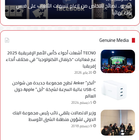
فيديو.. نصائح للتخلص من إزعاج تنبيهات الألعاب على فيس
فيس
بوك نهائياًَ
بوك
نهائياًَ
Genuine Media
TECNO أشعلت أجواء كأس الأمم الإفريقية 2025
عبر فعاليات “كرنفال التكنولوجيا” في مختلف أنحاء
إفريقيا
20 يناير، 2026
“آنكر” Anker تطرح مجموعة جديدة من شواحن
USB-C عالية السرعة لشركة “آبل” Apple حول
العالم
5 ديسمبر، 2024
وزير الاتصالات يلتقي نائب رئيس مجموعة البنك
الدولي لشؤون منطقة الشرق الأوسط
9 ديسمبر، 2018