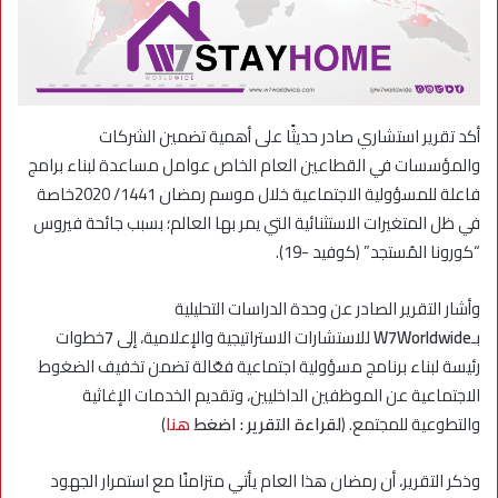
أكد تقرير استشاري صادر حديثًا على أهمية تضمين الشركات
والمؤسسات في القطاعين العام الخاص عوامل مساعدة لبناء برامج
فاعلة للمسؤولية الاجتماعية خلال موسم رمضان 1441/ 2020خاصة
في ظل المتغيرات الاستثنائية التي يمر بها العالم؛ بسبب جائحة فيروس
“كورونا المُستجد” (كوفيد -19).
وأشار التقرير الصادر عن وحدة الدراسات التحليلية
بـ
W7Worldwide
للاستشارات الاستراتيجية والإعلامية، إلى
7
خطوات
رئيسة لبناء برنامج مسؤولية اجتماعية فعّالة تضمن تخفيف الضغوط
الاجتماعية عن الموظفين الداخليين، وتقديم الخدمات الإغاثية
والتطوعية للمجتمع. (
لقراءة التقرير : اضغط
هنا
)
وذكر التقرير، أن رمضان هذا العام يأتي متزامنًا مع استمرار الجهود