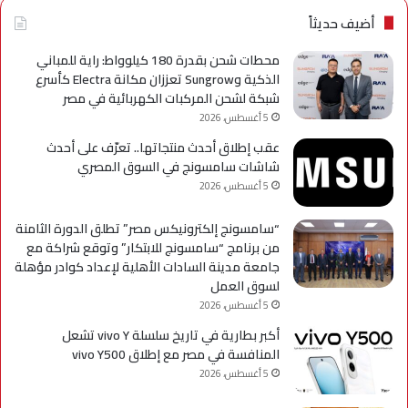
axy
أضيف حديثاً
A
محطات شحن بقدرة 180 كيلوواط: راية للمباني
الذكية وSungrow تعززان مكانة Electra كأسرع
شبكة لشحن المركبات الكهربائية في مصر
5 أغسطس، 2026
عقب إطلاق أحدث منتجاتها.. تعرّف على أحدث
شاشات سامسونج في السوق المصري
5 أغسطس، 2026
“سامسونج إلكترونيكس مصر” تطلق الدورة الثامنة
من برنامج “سامسونج للابتكار” وتوقع شراكة مع
جامعة مدينة السادات الأهلية لإعداد كوادر مؤهلة
لسوق العمل
5 أغسطس، 2026
أكبر بطارية في تاريخ سلسلة vivo Y تشعل
المنافسة في مصر مع إطلاق vivo Y500
5 أغسطس، 2026