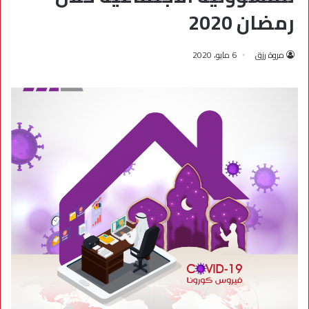
رمضان 2020
مروة رزق
6 مايو، 2020