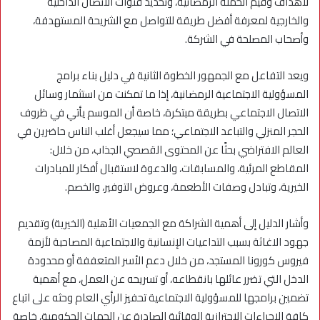
لأهداف وقيم الحملة الرمضانية، وتحديد قنوات الاتصال الداخلية
والخارجية لمعرفة أفضل طريقة للتواصل مع الشريحة المستهدفة،
وأصحاب المصلحة في الشركة.
ويعد التفاعل مع الجمهور الخطوة الثانية في دليل بناء برامج
المسؤولية الاجتماعية الرمضانية، إذا ما تمكنت من استثمار وسائل
الاتصال الاجتماعي بطريقة مبتكرة، خاصة أن الموسم يأتي في ظروف
الحجر المنزلي والتباعد الاجتماعي؛ مما سيجعل أغلب الناس حاضرين في
العالم الافتراضي بحثًا عن المحتوى القصصي الجذاب، من خلال:
المقاطع المرئية، والمسابقات، والدعوة لاستقبال أفكار للمبادرات
الخيرية، وتبادل وصفات الأطعمة، وعروض التوفير، والخصم.
وأشار الدليل إلى أهمية الشراكة مع الجمعيات الأهلية (الخيرية) وتقديم
جهود الاغاثة بسبب التداعيات الإنسانية والاجتماعية المصاحبة لأزمة
فيروس كورونا المستجد، من خلال دعم الأسر المتعففة أو محدودة
الدخل التي تضرر عائلها بانقطاعه، أو تسريحه عن العمل، مع أهمية
تضمين برامجها للمسؤولية الاجتماعية تحفيز الرأي العام وحثه على اتباع
كافة الإجراءات الاحترازية الوقائية الصادرة عن الجهات الحكومية، خاصة