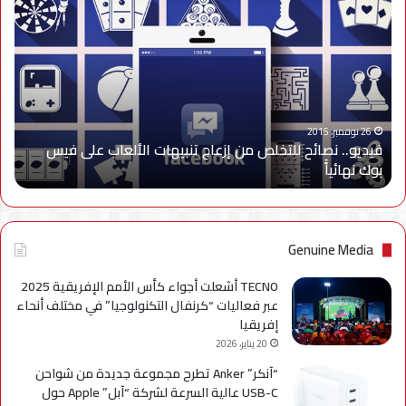
نصائح
للتخلص
من
إزعاج
تنبيهات
الألعاب
على
26 نوفمبر، 2015
فيديو.. نصائح للتخلص من إزعاج تنبيهات الألعاب على فيس
فيس
بوك نهائياًَ
بوك
نهائياًَ
Genuine Media
TECNO أشعلت أجواء كأس الأمم الإفريقية 2025
عبر فعاليات “كرنفال التكنولوجيا” في مختلف أنحاء
إفريقيا
20 يناير، 2026
“آنكر” Anker تطرح مجموعة جديدة من شواحن
USB-C عالية السرعة لشركة “آبل” Apple حول