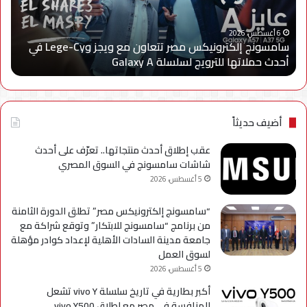
ويجز
إعا
وLege-
إتاح
ا
Cy
خدم
6 أغسطس، 2026
سامسونج إلكترونيكس مصر تتعاون مع ويجز وLege-Cy في
في
«أر
أحدث حملاتها للترويج لسلسلة Galaxy A
ا
أحدث
عبر
حملاتها
تطب
للترويج
My
لسلسلة
TRA
Galaxy
بحل
أضيف حديثاً
A
فني
مؤ
عقب إطلاق أحدث منتجاتها.. تعرّف على أحدث
لحي
شاشات سامسونج في السوق المصري
است
5 أغسطس، 2026
التح
“سامسونج إلكترونيكس مصر” تطلق الدورة الثامنة
من برنامج “سامسونج للابتكار” وتوقع شراكة مع
جامعة مدينة السادات الأهلية لإعداد كوادر مؤهلة
لسوق العمل
5 أغسطس، 2026
أكبر بطارية في تاريخ سلسلة vivo Y تشعل
المنافسة في مصر مع إطلاق vivo Y500