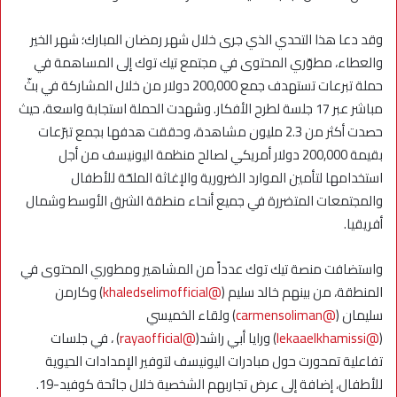
وقد دعا هذا التحدي الذي جرى خلال شهر رمضان المبارك؛ شهر الخير
والعطاء، مطوّري المحتوى في مجتمع تيك توك إلى المساهمة في
حملة تبرعات تستهدف جمع 200,000 دولار من خلال المشاركة في بثّ
مباشر عبر 17 جلسة لطرح الأفكار. وشهدت الحملة استجابة واسعة، حيث
حصدت أكثر من 2.3 مليون مشاهدة، وحققت هدفها بجمع تبرّعات
بقيمة 200,000 دولار أمريكي لصالح منظمة اليونيسف من أجل
استخدامها لتأمين الموارد الضرورية والإغاثة الملحّة للأطفال
والمجتمعات المتضررة في جميع أنحاء منطقة الشرق الأوسط وشمال
أفريقيا.
واستضافت منصة تيك توك عدداً من المشاهير ومطوري المحتوى في
المنطقة، من بينهم خالد سليم (
@khaledselimofficial
) وكارمن
سليمان (
@carmensoliman
) ولقاء الخميسي
(
@lekaaelkhamissi
) ورايا أبي راشد(
@rayaofficial
) ، في جلسات
تفاعلية تمحورت حول مبادرات اليونيسف لتوفير الإمدادات الحيوية
للأطفال، إضافة إلى عرض تجاربهم الشخصية خلال جائحة كوفيد-19.