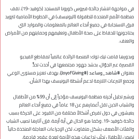
في مواجهة انتشار جائحة فيروس كورونا المستجد (كوفيد-19)، تقف
منظمة الأمم المتحدة للطفولة (اليونيسف) في الخطوط الأمامية لتزويد
فرق الاستجابة في جميع أنحاء العالم بالمعلومات والموارد التي
يحتاجونها للحفاظ على صحة الأطفال وتعليمهم وحمايتهم من الأمراض
والعنف.
وبدورها قامت تيك توك؛ المنصة الرائدة عالمياً لمقاطع الفيديو
القصيرة عبر الجوّال، بحشد جهود مجتمعها في أحدث تحدٍّ
بعنوان
#شاهد_وساعد (#
JoyofGiving
)
، بهدف تعزيز مستوى الوعي
وجمع التبرعات اللازمة لدعم أنشطة اليونيسف بهذا الشأن.
ويشير تحليل أجرته منظمة اليونيسف مؤخراً إلى أن 99% من الأطفال
والشباب الذين تقل أعمارهم عن 18 عاماً في جميع أنحاء العالم
يعيشون في دول تفرض أشكالاً مختلفة من القيود على الحركة بسبب
جائحة كوفيد-19. وكما هو الحال في أية أزمة، فإن آثارها تصيب الشباب
والفئات الأضعف بشكل متفاوت، لكن الإجراءات العاجلة المتخذة حالياً
تضمن للأطفال تجنّب تداعيات هذه الأزمة لعدة عقود قادمة.