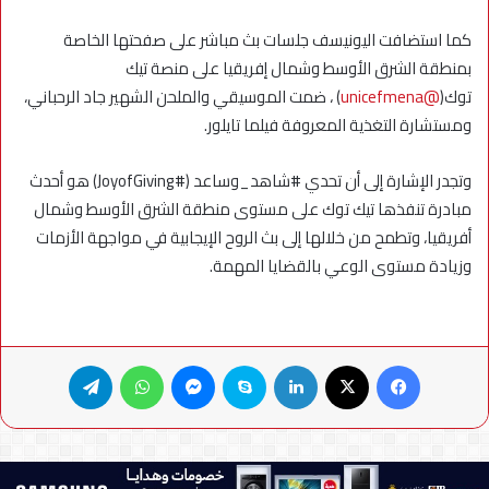
كما استضافت اليونيسف جلسات بث مباشر على صفحتها الخاصة
بمنطقة الشرق الأوسط وشمال إفريقيا على منصة تيك
توك(
@unicefmena
) ، ضمت الموسيقي والملحن الشهير جاد الرحباني،
ومستشارة التغذية المعروفة فيلما تايلور.
وتجدر الإشارة إلى أن تحدي #شاهد_وساعد (#JoyofGiving) هو أحدث
مبادرة تنفذها تيك توك على مستوى منطقة الشرق الأوسط وشمال
أفريقيا، وتطمح من خلالها إلى بث الروح الإيجابية في مواجهة الأزمات
وزيادة مستوى الوعي بالقضايا المهمة.
فيسبوك
X
لينكدإن
سكايب
ماسنجر
واتساب
تيلقرام