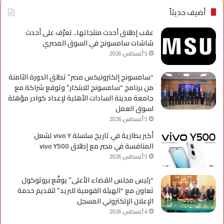
Galaxy
بحل
أضيف حديثاً
A
فني
مؤ
عقب إطلاق أحدث منتجاتها.. تعرّف على أحدث
لحي
شاشات سامسونج في السوق المصري
است
5 أغسطس، 2026
التح
“سامسونج إلكترونيكس مصر” تطلق الدورة الثامنة
من برنامج “سامسونج للابتكار” وتوقع شراكة مع
جامعة مدينة السادات الأهلية لإعداد كوادر مؤهلة
لسوق العمل
5 أغسطس، 2026
أكبر بطارية في تاريخ سلسلة vivo Y تشعل
المنافسة في مصر مع إطلاق vivo Y500
5 أغسطس، 2026
“رئيس مجلس القضاء الأعلى” يوقّع بروتوكول
تعاون مع “الهيئة القومية للبريد” لتقديم خدمة
الإعلان الإلكتروني المسجل
4 أغسطس، 2026