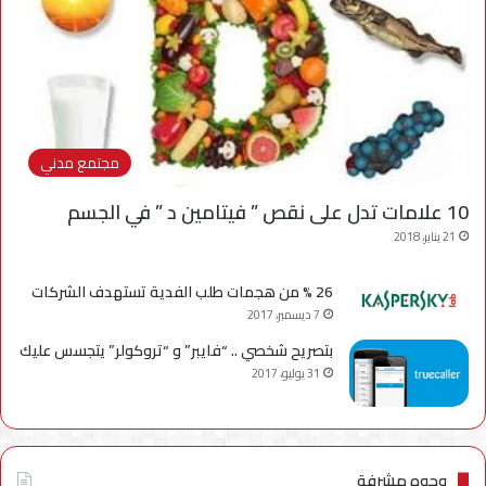
مجتمع مدني
10 علامات تدل على نقص ” فيتامين د ” في الجسم
21 يناير، 2018
26 % من هجمات طلب الفدية تستهدف الشركات
7 ديسمبر، 2017
بتصريح شخصي .. “فايبر” و “تروكولر” يتجسس عليك
31 يوليو، 2017
وجوه مشرفة