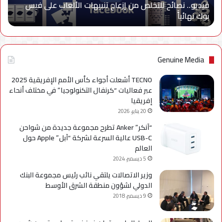
فيديو.. نصائح للتخلص من إزعاج تنبيهات الألعاب على فيس
فيس
بوك نهائياًَ
بوك
نهائياًَ
Genuine Media
TECNO أشعلت أجواء كأس الأمم الإفريقية 2025
عبر فعاليات “كرنفال التكنولوجيا” في مختلف أنحاء
إفريقيا
20 يناير، 2026
“آنكر” Anker تطرح مجموعة جديدة من شواحن
USB-C عالية السرعة لشركة “آبل” Apple حول
العالم
5 ديسمبر، 2024
وزير الاتصالات يلتقي نائب رئيس مجموعة البنك
الدولي لشؤون منطقة الشرق الأوسط
9 ديسمبر، 2018