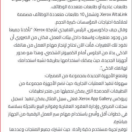
طابعات عادية أو طابعات متعددة الوظائف.
Xerox AltaLink، وتشمل 10 طابعات متعددة الوظائف مصممة
لملائمة احتياجات المؤسسات كبيرة الحجم.
وقال جيف جاكوبسون، الرئيس التنفيذي لشركة Xerox: “تأكدنا جميعا
من وجود متغيرات واسعة داخل بيئات العمل، فكان من الضروري أن
نقود تلك التغييرات، فأنت الآن تحتاج لإنجاز مهام العمل من هاتفك
الذكي بدلا من الجلوس أمام الكمبيوتر الشخصي، وهذا هو محور
أجهزتنا الجديدة، حيث يمكنك استخدامها بطريقة تشبه استخدامك
لهاتفك الذكي”.
وتتمتع الأجهزة الجديدة بمجموعة من المميزات:
سهولة تنفيذ العمليات التجارية: حيث تضم الأجهزة مجموعة من
التطبيقات المدمجة التي يمكن تحميلها من متجر تطبيقات
زيروكس Xerox App Gallery، فعلى سبيل المثال يمكن تنفيذ تسجيل
سجلات المرضى وإدارة العقود العقارية وفواتير البيع بالتجزئة بسلاسة
في خطوات أقل وأسرع باستخدام مهام سير العمل الرقمية من الجهاز
مباشرة.
توفير تجربة مستخدم ذكية رائدة: حيث تشترك جميع المنتجات وعددها