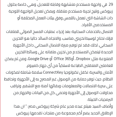
29 في واجهة مستخدم متشابهة وقابلة للتعديل، وهي خاصة بحلول
زيروكس وتتيح تجربة مستخدم متنقلة، ويمكن تعديل الواجهة اللوحية
ذات الشاشة التي تعمل باللمس وفق بيئات العمل المختلفة أو
المستخدمين الأفراد.
الاتصال بالخدمات السحابية: بعد إجراء عمليات المسح الضوئي للملفات
فإنك تحتاج لوسيط تخزيني مناسب، والاتجاه السائد حاليا هو التخزين
السحابي، لذلك فقد تم توفير ميزة الاتصال السحابي داخل الأجهزة
الجديدة ليتمكن المستخدم من تخزين ملفاته على وسائط التخزين
المتنوعة مثل: Dropbox ، أوOffice 365 أو Google Drive، ومن ثم يمكن
للعاملين المتنقلين الطباعة لاسلكياً من أي جهاز كمبيوتر.
الأمان والسرية: تكفل تكنولوجيا ConnectKey سلامة شاملة لمكونات
النظام، حيث توفر حماية من الوصول غير المصرح به إلى الأجهزة؛ وتحافظ
على سرية الاتصالات والمعلومات وبقائها آمنة مع التشفير، وتراقب
محاولات الوصول إلى الأجهزة وتحمي كل من البيانات والجهاز من
البرمجيات الخبيثة.
وأضاف السيد هيثم عبده مدير عام شركة زيروكس مصر: ” ان هذا
الإطلاق الجديد يضم أكبر مجموعة من منتجات تقدمها زيروكس