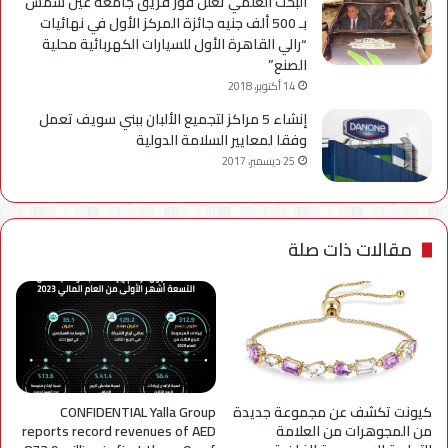
البحث العلمي تعلن فوز فريق جامعة عين شمس
بـ 500 ألف جنيه جائزة المركز الأول في نهائيات
“رالي القاهرة الأول للسيارات الكهربائية محلية
الصنع”
14 أكتوبر، 2018
إنشاء 5 مراكز لتجميع الألبان ببني سويف تعمل
وفقا لمعايير السلامة الدولية
25 ديسمبر، 2017
مقالات ذات صلة
كيونت تكشف عن مجموعة جديدة
CONFIDENTIAL Yalla Group
من المجوهرات من العلامة
reports record revenues of AED