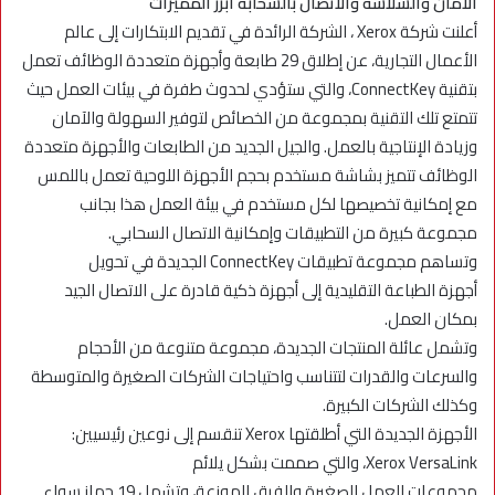
الأمان والسلاسة والاتصال بالسحابة أبرز المميزات
أعلنت شركة Xerox ، الشركة الرائدة في تقديم الابتكارات إلى عالم
الأعمال التجارية، عن إطلاق 29 طابعة وأجهزة متعددة الوظائف تعمل
بتقنية ConnectKey، والتي ستؤدي لحدوث طفرة في بيئات العمل حيث
تتمتع تلك التقنية بمجموعة من الخصائص لتوفير السهولة والآمان
وزيادة الإنتاجية بالعمل. والجيل الجديد من الطابعات والأجهزة متعددة
الوظائف تتميز بشاشة مستخدم بحجم الأجهزة اللوحية تعمل باللمس
مع إمكانية تخصيصها لكل مستخدم في بيئة العمل هذا بجانب
مجموعة كبيرة من التطبيقات وإمكانية الاتصال السحابي.
وتساهم مجموعة تطبيقات ConnectKey الجديدة في تحويل
أجهزة الطباعة التقليدية إلى أجهزة ذكية قادرة على الاتصال الجيد
بمكان العمل.
وتشمل عائلة المنتجات الجديدة، مجموعة متنوعة من الأحجام
والسرعات والقدرات لتتناسب واحتياجات الشركات الصغيرة والمتوسطة
وكذلك الشركات الكبيرة.
الأجهزة الجديدة التي أطلقتها Xerox تنقسم إلى نوعين رئيسيين:
Xerox VersaLink، والتي صممت بشكل يلائم
مجموعات العمل الصغيرة والفرق الموزعة، وتشمل 19 جهاز سواء