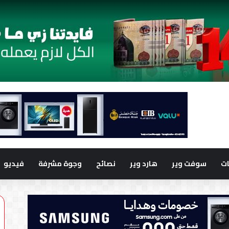
ت
سوفت وير
هارد وير
نصائح
وجوة مشرفة
فيديو