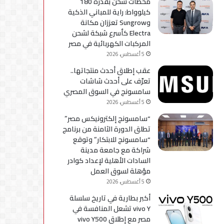
محطات شحن بقدرة 180
كيلوواط: راية للمباني الذكية
وSungrow تعززان مكانة
Electra كأسرع شبكة لشحن
المركبات الكهربائية في مصر
5 أغسطس، 2026
عقب إطلاق أحدث منتجاتها..
تعرّف على أحدث شاشات
سامسونج في السوق المصري
5 أغسطس، 2026
“سامسونج إلكترونيكس مصر”
تطلق الدورة الثامنة من برنامج
“سامسونج للابتكار” وتوقع
شراكة مع جامعة مدينة
السادات الأهلية لإعداد كوادر
مؤهلة لسوق العمل
5 أغسطس، 2026
أكبر بطارية في تاريخ سلسلة
vivo Y تشعل المنافسة في
مصر مع إطلاق vivo Y500