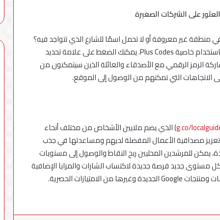
عثور على الشركات الصغيرة
 منطقة غير معروفة أو لا تحمل اسمًا للشارع الذي تتواجد فيه؟
دام خاصية Plus
Codes. يمكنك الضغط على علامة تحديد
تي تظهر كعلامة زرقاء على خرائط Google ومشاركة الرمز الرقمي مع الأصدقاء والعائلة الذين سيتمكنون من
g.co/localguid
) الذي يضم ملايين الأشخاص من مختلف أنحاء
يشاركون تجاربهم على خرائط Google بهدف تعزيز مصداقية الأعمال المفضلة لديهم ومساعدتها في جذب
 يمكن للمرشدين المحليين ربح النقاط
والوصول إلى مستويات
رها البرنامج. ويتيح كل مستوى جديد فرصة جديدة لاكتساب الشارات والمزايا الإضافية