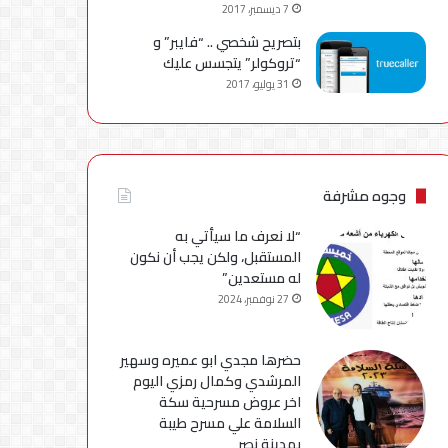
7 ديسمبر، 2017
بتصريح شخصي .. “فايبر” و
“تروكولر” يتجسس عليك
31 يوليو، 2017
وجوه مشرفة
“لا نعرف ما سيأتي به
المستقبل، ولكن يجب أن نكون
له مستعدين”
27 نوفمبر، 2024
حضرها مجدي ابو عميره وسهير
المرشدي وكمال رمزي اليوم
اخر عروض مسرحية سكة
السلامة علي مسرح طيبة
بمدينة نصر