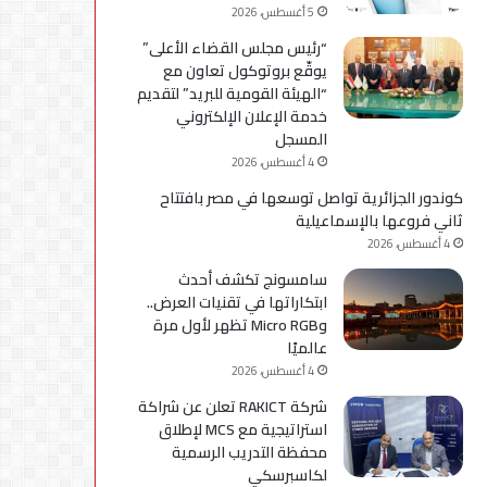
5 أغسطس، 2026
“رئيس مجلس القضاء الأعلى”
يوقّع بروتوكول تعاون مع
“الهيئة القومية للبريد” لتقديم
خدمة الإعلان الإلكتروني
المسجل
4 أغسطس، 2026
كوندور الجزائرية تواصل توسعها في مصر بافتتاح
ثاني فروعها بالإسماعيلية
4 أغسطس، 2026
سامسونج تكشف أحدث
ابتكاراتها في تقنيات العرض..
وMicro RGB تظهر لأول مرة
عالميًا
4 أغسطس، 2026
شركة RAKICT تعلن عن شراكة
استراتيجية مع MCS لإطلاق
محفظة التدريب الرسمية
لكاسبرسكي