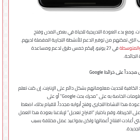
عات. ومع بدء العودة التدريجية للحياة في بعض المدن وفتح
التي تمكنهم من توفير الدعم للأنشطة التجارية المفضلة لديهم.
والمتوسطة
في 27 يونيو، إليكم خمس طرق لدعم ومساعدة
مجدداً على خرائط
Google
د الكافية لتحديث معلوماتهم بشكل دائم على الإنترنت. إن كنت تعلم
أن أحد الأنشطة التجارية قد عاد لمزاولة أعماله إلا أن المعلومات الخاصة به على “محرك بحث Google” أو على
بلاغنا عن عودة هذا النشاط التجاري وفتح أبوابه مجدداً. للقيام بذلك، اضغط
 الخريطة، وقم باختيار “اقتراح تعديل” لإبلاغنا بعودة هذا العمل
لتي أعادت افتتاح أعمالها ولكن بمواعيد عمل مختلفة بسبب
جديدة.