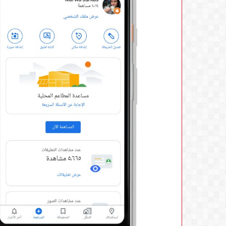
الجهاز
القومي
لتنظيم
الاتصالات
يعلن
6 أغسطس، 2026
إعادة
الجهاز القومي لتنظ
إتاحة
إعادة إتاحة خدمة 
خدمة
تطب
«أرقامي»
استكمال التحديثات
عبر
تطبيق
My
NTRA
بحل
فني
مؤقت
لحين