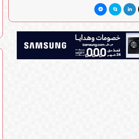
X
لينكدإن
سكايب
ماسنجر