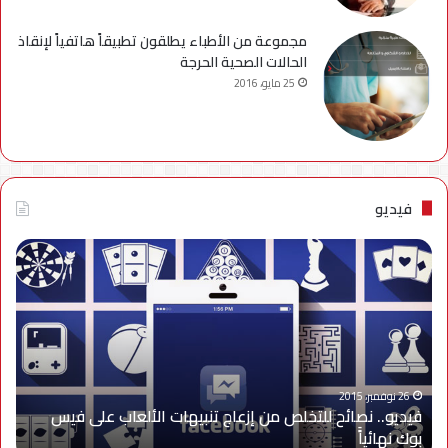
مجموعة من الأطباء يطلقون تطبيقاً هاتفياً لإنقاذ
الحالات الصحية الحرجة
25 مايو، 2016
فيديو
فيديو..
نصائح
للتخلص
من
إزعاج
تنبيهات
الألعاب
على
26 نوفمبر، 2015
فيديو.. نصائح للتخلص من إزعاج تنبيهات الألعاب على فيس
فيس
بوك نهائياًَ
بوك