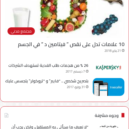
مجتمع مدني
10 علامات تدل على نقص ” فيتامين د ” في الجسم
21 يناير، 2018
26 % من هجمات طلب الفدية تستهدف الشركات
7 ديسمبر، 2017
بتصريح شخصي .. “فايبر” و “تروكولر” يتجسس عليك
31 يوليو، 2017
وجوه مشرفة
“لا نعرف ما سيأتي به المستقبل، ولكن يجب أن