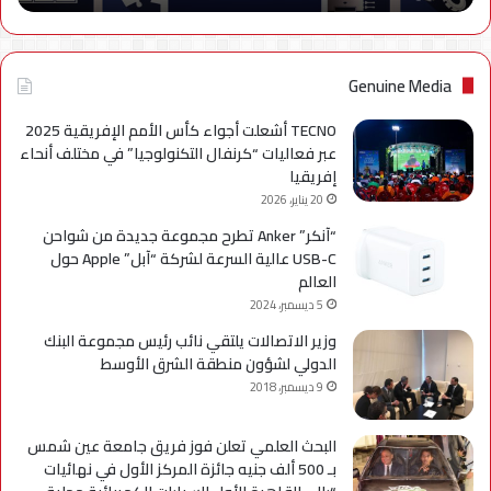
نهائياًَ
Genuine Media
TECNO أشعلت أجواء كأس الأمم الإفريقية 2025
عبر فعاليات “كرنفال التكنولوجيا” في مختلف أنحاء
إفريقيا
20 يناير، 2026
“آنكر” Anker تطرح مجموعة جديدة من شواحن
USB-C عالية السرعة لشركة “آبل” Apple حول
العالم
5 ديسمبر، 2024
وزير الاتصالات يلتقي نائب رئيس مجموعة البنك
الدولي لشؤون منطقة الشرق الأوسط
9 ديسمبر، 2018
البحث العلمي تعلن فوز فريق جامعة عين شمس
بـ 500 ألف جنيه جائزة المركز الأول في نهائيات