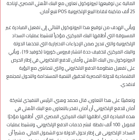
المالية عن توقيعها لبروتوكول تعاون مع البنك الأهلي المصري لإتاحة
25 ألف ماكينة لنقاط البيع الإلكترونية POS تتبع أمان.
ويأتي الهدف من توقيع هذا البروتوكول الثنائي إلى تفعيل المبادرة غير
المسبوقة التي أطلقها البنك المركزي مؤخراً لتنشيط عمليات السداد
الإلكترونية والتي تندرج ضمن الإجراءات الاحترازية التي تتخذها الدولة
والبنك المركزي لتخفيف حدة انتشار فيروس كورونا (كوفيد 19) ، ويأتي
البروتوكول بين البنك الأهلي وأمان للدفع الالكتروني في إطار الحرص
على تفعيل منظومة الدفع الالكتروني والتي تتماشى مع الرؤية
الاقتصادية للدولة المصرية لتحقيق التنمية المستدامة والتحول لمجتمع
لانقدي.
وتعقيبًا على هذا التعاون، قال محمد وهبي، الرئيس التنفيذي لشركة
أمان للدفع الإلكتروني أن أمان تفخر بالتعاون مع البنك الأهلي في
هذه المبادرة التي اطلقها البنك المركزي المصري التى أطلقها مؤخرًا
لتمويل 100 ألف نقطة لنشر خدمات الدفع الإلكتروني، وتنشيط عمليات
السداد الإلكترونى فى إطار تحول الدولة نحو الشمول المالي، مشيراً أن