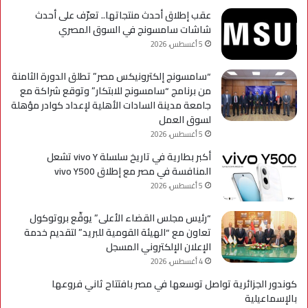
مؤ
عقب إطلاق أحدث منتجاتها.. تعرّف على أحدث
لحي
شاشات سامسونج في السوق المصري
است
5 أغسطس، 2026
التح
“سامسونج إلكترونيكس مصر” تطلق الدورة الثامنة
من برنامج “سامسونج للابتكار” وتوقع شراكة مع
جامعة مدينة السادات الأهلية لإعداد كوادر مؤهلة
لسوق العمل
5 أغسطس، 2026
أكبر بطارية في تاريخ سلسلة vivo Y تشعل
المنافسة في مصر مع إطلاق vivo Y500
5 أغسطس، 2026
“رئيس مجلس القضاء الأعلى” يوقّع بروتوكول
تعاون مع “الهيئة القومية للبريد” لتقديم خدمة
الإعلان الإلكتروني المسجل
4 أغسطس، 2026
كوندور الجزائرية تواصل توسعها في مصر بافتتاح ثاني فروعها
بالإسماعيلية