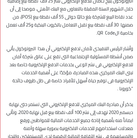
البروتوكول يتيح لـأمان للدفع الإلكترونى نشر 25 ألف نقطة بيع إضافية
خلال الشهور الستة المقبلة بالتعاون مع البنك الأهلي، موضحا إلى أن
عدد نقاط البيع للشركة بلغ حاليًا حوالى 55 ألف نقطة بيع (POS)، من
ضمنها 30 ألف نقطة بيع تقبل التعامل بالكروت البنكية و25 ألف تعمل
بخاصية الQR Code.
وأشار الرئيس التنفيذي لأمان لدفع الإلكتروني أن هذا البروتوكول يأتي
ضمن أنشطة المسئولية الإجتماعية التى تقع على عاتق شركة أمان
للدفع الإلكتروني فى نشر الوعي بخدمات الدفع الإلكترونية خاصة بعد
تبنى البنك المركزي هذه المبادرة، مؤكدًا على أهمية الخدمات
الإلكترونية فى توفير حياة أسهل للأفراد خاصة فى ظل ظروف جائحة
“كورونا .
يذكر أن مبادرة البنك المركزي للدفع الإلكتروني التي تستمر حتى نهاية
ديسمبر 2020 تهدف إلى نشر 100 ألف نقطة بيع قبل نهاية 2020، وتأتي
ايماناً منه بأهمية إتاحة جميع الخدمات المالية للمواطنين ورفع
معدلات استخدامهم للخدمات الالكترونية بصورة سهلة وآمنة
والمساهمة في نشر الثقافة المالية الرقمية لدى المستهلكين والتجار