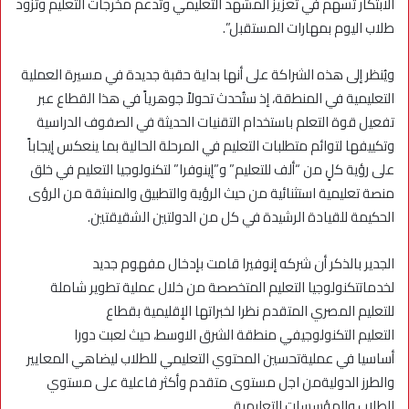
الابتكار تسهم في تعزيز المشهد التعليمي وتدعم مخرجات التعليم وتزود
طلاب اليوم بمهارات المستقبل”.
ويُنظر إلى هذه الشراكة على أنها بداية حقبة جديدة في مسيرة العملية
التعليمية في المنطقة، إذ ستُحدث تحولاً جوهرياً في هذا القطاع عبر
تفعيل قوة التعلم باستخدام التقنيات الحديثة في الصفوف الدراسية
وتكييفها لتوائم متطلبات التعليم في المرحلة الحالية بما ينعكس إيجاباً
على رؤية كلٍ من “ألف للتعليم” و”إينوفرا” لتكنولوجيا التعليم في خلق
منصة تعليمية استثنائية من حيث الرؤية والتطبيق والمنبثقة من الرؤى
الحكيمة للقيادة الرشيدة في كل من الدولتين الشقيقتين.
الجدير بالذكر أن شركه إنوفيرا قامت بإدخال مفهوم جديد
لخدماتتكنولوجيا التعليم المتخصصة من خلال عملية تطوير شاملة
للتعليم المصري المتقدم نظرا لخبراتها الإقليمية بقطاع
التعليم التكنولوجيفي منطقة الشرق الاوسط، حيث لعبت دورا
أساسيا في عمليةتحسين المحتوي التعليمي للطلاب ليضاهي المعايير
والطرز الدوليةمن اجل مستوى متقدم وأكثر فاعلية على مستوي
الطلاب والمؤسسات التعليمية.