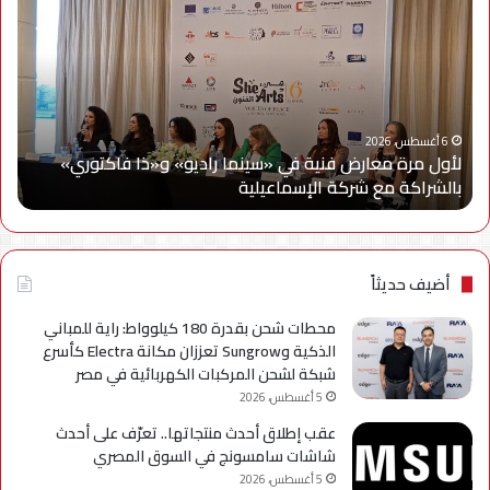
مرة
إلك
معارض
مصر
فنية
تتع
في
مع
«سينما
ويج
راديو»
وe
و«ذا
Cy
6 أغسطس، 2026
لأول مرة معارض فنية في «سينما راديو» و«ذا فاكتوري»
فاكتوري»
في
بالشراكة مع شركة الإسماعيلية
أح
بالشراكة
أحد
مع
حمل
شركة
للتر
الإسماعيلية
لسل
axy
أضيف حديثاً
A
محطات شحن بقدرة 180 كيلوواط: راية للمباني
الذكية وSungrow تعززان مكانة Electra كأسرع
شبكة لشحن المركبات الكهربائية في مصر
5 أغسطس، 2026
عقب إطلاق أحدث منتجاتها.. تعرّف على أحدث
شاشات سامسونج في السوق المصري
5 أغسطس، 2026