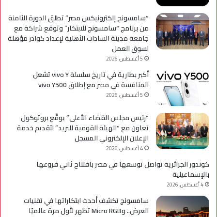
“سامسونج إلكترونيكس مصر” تطلق الدورة الثامنة
من برنامج “سامسونج للابتكار” وتوقع شراكة مع
جامعة مدينة السادات الأهلية لإعداد كوادر مؤهلة
لسوق العمل
5 أغسطس، 2026
أكبر بطارية في تاريخ سلسلة vivo Y تشعل
المنافسة في مصر مع إطلاق vivo Y500
5 أغسطس، 2026
“رئيس مجلس القضاء الأعلى” يوقّع بروتوكول
تعاون مع “الهيئة القومية للبريد” لتقديم خدمة
الإعلان الإلكتروني المسجل
4 أغسطس، 2026
كوندور الجزائرية تواصل توسعها في مصر بافتتاح ثاني فروعها
بالإسماعيلية
4 أغسطس، 2026
سامسونج تكشف أحدث ابتكاراتها في تقنيات
العرض.. وMicro RGB تظهر لأول مرة عالميًا