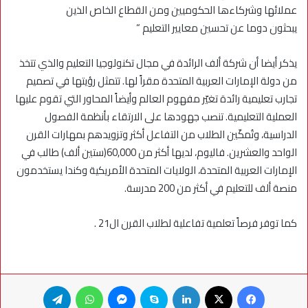
عملائها وشركاءها الحكوميين ومن القطاع الخاص الذين
يبحثون دوما عن تحسين معايير التعليم “
يذكر أيضا أن شركة ألف الرائدة في مجال تكنولوجيا التعليم والذي تتخذ
من دولة الإمارات العربية المتحدة مقراً لها. تتمثل رؤيتها في تصميم
تجارب تعليمية رائدة تغيّر مفهوم العالم وأيضاً المحاور التي تقوم عليها
العملية التعليمية. تنصب جهودها على الارتقاء بأنظمة الفصول
الدراسية، وتُمكّين الطلاب من التفاعل أكثر وتزويدهم بمهارات القرن
الواحد والعشرين. فاليوم، لديها أكثر من 60,000(ستين ألف) طالب في
الإمارات العربية المتحدة، الولايات المتحدة الأمريكية وكندا يستخدمون
منصة ألف للتعليم في أكثر من 200 مدرسة.
كما توفر فرصاً تعلمية تفاعلية لطلاب القرن ال21 .
فيسبوك
X
لينكدإن
سكايب
ماسنجر
واتساب
تيلقرام