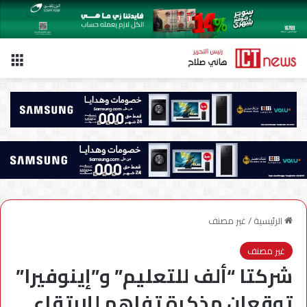
الق
الرئيسية
/
غير مصنف
غير مصنف
شركتا “ألف للتعليم” و”إينوفيرا”
توقعان مذكرة تفاهم للارتقاء