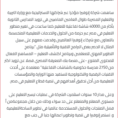
ساهمت شركة إنوفيرا مؤخرا عبر شراكتها الاستراتيجية مع وزارة التربية
والتعليم المصرية طوال العامين الماضيين في تزويد المدارس الثانوية
بأكثر من 40000 شاشة تفاعلية للتعليم كما ساعدت في تغيير منظور
التعليم في مصر عبر حزمة من الحلول والخدمات التعليمية المتخصصة
بالتعاون مع شركاء إنوفيرا العالميين وقدمت معهم على سبيل
المثال لا الحصر بعض البرامج التقنية والتأهيلية مثل “برنامج
التطوير المهني للمعلمين وبرنامج اكتشف التعليم – المساهم الفعال
للمحتوى المتنوع -على منصة بنك المعرفة المصري فضلا عن تزويد اكثر
من 2750 مدرسة حكومية بالشاشات التفاعلية” معتمدة على أحدث
التقنيات الرقمية والتكنولوجية لتستفيد منها الوزارة والمؤسسات
التعليمية من أجل تحقيق أهدافهم في تنمية قطاع التعليم في مصر.
وعلى مدار 10 سنوات استثمرت الشركة في عمليات تيسير التعليم على
مستوي المعلم والمتعلم على حد سواء وذلك من خلال مجموعةمن أ
فضل المنتجات والحلول المستخدمة عالميا في تطوير الساحةالتعليمية
و. تستمر إنوفيرا في تنمية وتطوير اعمالها جنبا الى جنب مع