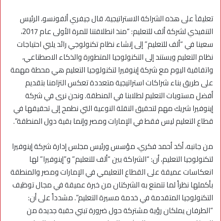
تعليقاَ على هذه الشراكة الاستراتيجية، قال جيفري ألفونسو، الرئيس
التنفيذي لشركة ألف للتعليم: “منذ انطلاقتنا للمرة الأولى عام 2017،
سعينا في “ألف للتعليم” إلى إنشاء نظام تكنولوجي رائد يلبي احتياجات
نظام التعليم ويستند إلى التكنولوجيا المتطورة والذكاء الاصطناعي،
واتفاقية اليوم مع شركة إينوفيرا لتكنولوجيا التعليم هي محطة مهمة
على طريق بناء شراكات استراتيجية متعددة تعكس التزامنا بتقديم
أفضل مستويات التعليم لطلابنا في المنطقة. ونحن نرى في شركة
إينوفيرا شريك مهم لتحقيق النقلة النوعية التي نطمح إلى تحقيقها في
قطاع التعليم ليس فقط في الإمارات ومصر وإنما بقية دول المنطقة”.
من جانبه، أكد أحمد فكري، مؤسس ورئيس مجلس إدارة شركة إينوفيرا
لتكنولوجيا التعليم، أن: “الشراكة بين “ألف للتعليم” و”إينوفيرا” لها
انعكاسات عميقة على القطاع التعليمي في الإمارات ومصر والمنطقة
بأكملها نظراً لما تتمتع به الشركتان من خبرة عميقة في مجال توظيف
التكنولوجيا المتقدمة في خدمة مسيرة التعليم”. مشدداً على أن:
“الطرفان يملكان رؤية مشتركة حول ضرورة تبني حقبة جديدة من