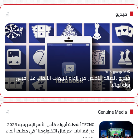
فيديو
فيديو..
نصائح
للتخلص
من
إزعاج
تنبيهات
الألعاب
على
26 نوفمبر، 2015
فيديو.. نصائح للتخلص من إزعاج تنبيهات الألعاب على فيس
فيس
بوك نهائياًَ
بوك
نهائياًَ
Genuine Media
TECNO أشعلت أجواء كأس الأمم الإفريقية 2025
عبر فعاليات “كرنفال التكنولوجيا” في مختلف أنحاء
إفريقيا