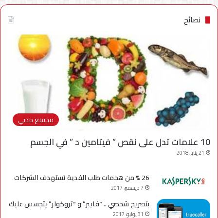
نصائح
مجتمع مدني
10 علامات تدل على نقص ” فيتامين د ” في الجسم
21 يناير، 2018
26 % من هجمات طلب الفدية تستهدف الشركات
7 ديسمبر، 2017
بتصريح شخصي .. “فايبر” و “تروكولر” يتجسس عليك
31 يوليو، 2017