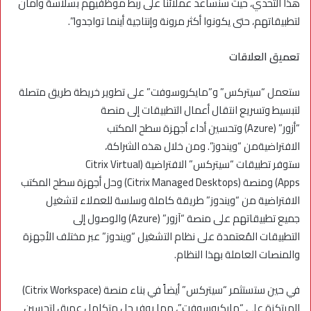
هذا التحدي، حيث سنساعد عملائنا على ربط موظفيهم بسلاسة وأمان
لتطبيقاتهم، حتى يكونوا أكثر مرونة وإنتاجية أينما تواجدوا”.
تعميق العلاقات
ستعمل “سيتركس” و”مايكروسوفت” على تطوير خريطة طريق متصلة
لتبسيط وتسريع انتقال أعمال التطبيقات إلى منصة
“أزور” (Azure) وتحسين أداء أجهزة سطح المكتب
الافتراضيةمن “ويندوز”. ومن خلال هذه الشراكة،
ستوفر تطبيقات “سيتركس” الافتراضية (Citrix Virtual
Apps) ومنصة (Citrix Managed Desktops) وحل أجهزة سطح المكتب
الافتراضية من “ويندوز” طريقة كاملة وسلسة للعملاء لتشغيل
جميع تطبيقاتهم على منصة “آزور” (Azure) والوصول إلى
التطبيقات المُعتمدة على نظام التشغيل “ويندوز” عبر مختلف الأجهزة
والمنصات العاملة بهذا النظام.
في حين ستستثمر “سيتركس” أيضاً في بناء منصة (Citrix Workspace)
المرتكزة على “مايكروسوفت”، مما يوفر حل متكامل عميق لتحسين