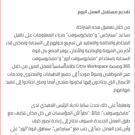
تقديم مستقبل العمل اليوم
من خلال تعميق هذه الشراكة،
تساعد “سيتركس” و”مايكروسوفت” مدراء المعلومات على تقليل
المخاطر والتكلفة والتعقيد في تسريع تحولهم إلى السحابة وتمكين قدر
أكبر من المرونة والإنتاجية والأمان. يوفر الجمع بين قوة
السحابة باستخدام “مايكروسوفت آزور” و”مايكروسوفت
365 ومنصة Citrix Workspace نظاماًأساسياً للعمل المرن من خلال
منح الموظفين وصولاً موحداً إلى جميع التطبيقات والمحتوى وخدمات
الأعمال التي يحتاجون إليها ليكونوا منتجين أينما ومتى احتاجوا إلى تنفيذ
مهامهم.
وتعليقاً على ذلك تحدث ساتيا ناديلا الرئيس التنفيذي لدى
“مايكروسوفت”، قائلاً: “نظراً لأن المؤسسات في كل مكان تتكيف مع
طرق العمل الجديدة، فسوف تحتاج إلى إعادة تصور كيف
وأين يُنجز العمل. جنباً إلى جنب مع “سيتركس”، سنطبق قوة”آزور” على