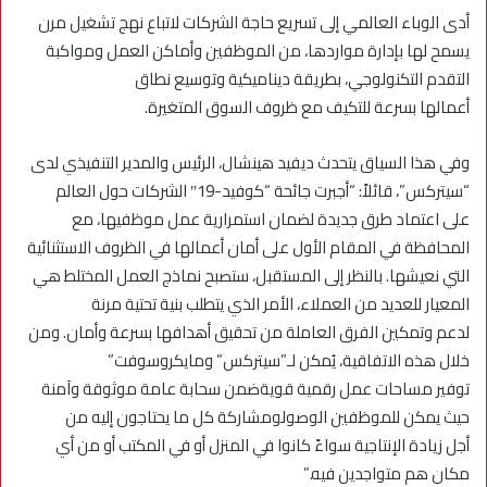
أدى الوباء العالمي إلى تسريع حاجة الشركات لاتباع نهج تشغيل مرن
يسمح لها بإدارة مواردها، من الموظفين وأماكن العمل ومواكبة
التقدم التكنولوجي، بطريقة ديناميكية وتوسيع نطاق
أعمالها بسرعة للتكيف مع ظروف السوق المتغيرة.
وفي هذا السياق يتحدث ديفيد هينشال، الرئيس والمدير التنفيذي لدى
“سيتركس”، قائلاً: “أجبرت جائحة “كوفيد-19″ الشركات حول العالم
على اعتماد طرق جديدة لضمان استمرارية عمل موظفيها، مع
المحافظة في المقام الأول على أمان أعمالها في الظروف الاستثنائية
التي نعيشها. بالنظر إلى المستقبل، ستصبح نماذج العمل المختلط هي
المعيار للعديد من العملاء، الأمر الذي يتطلب بنية تحتية مرنة
لدعم وتمكين الفرق العاملة من تحقيق أهدافها بسرعة وأمان. ومن
خلال هذه الاتفاقية، يُمكن لـ”سيتركس” ومايكروسوفت”
توفير مساحات عمل رقمية قويةضمن سحابة عامة موثوقة وآمنة
حيث يمكن للموظفين الوصولومشاركة كل ما يحتاجون إليه من
أجل زيادة الإنتاجية سواءً كانوا في المنزل أو في المكتب أو من أي
مكان هم متواجدين فيه.”