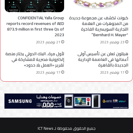
كيونت تكشف عن مجموعة جديدة
CONFIDENTIAL Yalla Group
من المجوهرات من العلامة
reports record revenues of AED
التجارية السويسرية الفاخرة
873.9 million in first three Qs of
2023
“Bernhard H. Mayer”
23 نوفمبر، 2023
21 نوفمبر، 2023
هيلتون تعلن عن تأسيس أولى
لأول مرة.. البنك الدولي يختار منصة
أعمالها في العاصمة الإدارية
إلكترونية مصرية للمشاركة في
الجديدة بالقاهرة
تقرير «العمل بلا حدود»
17 نوفمبر، 2023
17 نوفمبر، 2023
جميع الحقوق محفوظة لـ ICT News