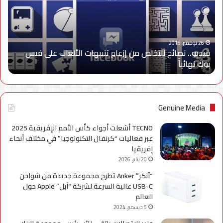
من
إزعاج
تنبيهات
الألعاب
على
26 نوفمبر، 2015
فيديو.. نصائح للتخلص من إزعاج تنبيهات الألعاب على فيس
فيس
بوك نهائياًَ
بوك
نهائياًَ
Genuine Media
TECNO أشعلت أجواء كأس الأمم الإفريقية 2025
عبر فعاليات “كرنفال التكنولوجيا” في مختلف أنحاء
إفريقيا
20 يناير، 2026
“آنكر” Anker تطرح مجموعة جديدة من شواحن
USB-C عالية السرعة لشركة “آبل” Apple حول
العالم
5 ديسمبر، 2024