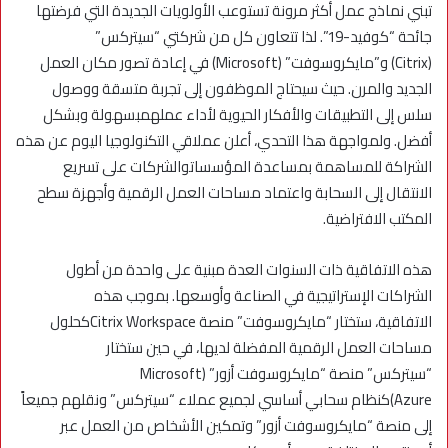
تبني نماذج عمل أكثر مرونة تستوعب الأولويات الجديدة التي فرضتها
جائحة “كوفيد-19”. لذا تتعاون كل من شركتي “سيتركس”
(Citrix) و”مايكروسوفت” (Microsoft) في إعادة تصور مكان العمل
الجديد والمرن. حيث سيحتاج الموظفون إلى تجربة متسقة ووصول
سلس إلى التطبيقات والأفكار الحيوية لأداء عملهمبسهولة وبشكل
أفضل. ولمواجهة هذا التحدي، أعلن عملاقي التكنولوجيا اليوم عن هذه
الشراكة للمساهمة بمساعدة المؤسساتوالشركات على تسريع
الانتقال إلى السحابة واعتماد مساحات العمل الرقمية وأجهزة سطح
المكتب الافتراضية.
هذه الاتفاقية ذات السنوات العدة مبنية على واحدة من أطول
الشراكات الإستراتيجية في الصناعة وأوسعها. بموجب هذه
الاتفاقية، ستختار “مايكروسوفت” منصة Citrix Workspaceكحلول
مساحات العمل الرقمية المفضلة لديها، في حين ستختار
“سيتركس” منصة “مايكروسوفت أزور” (Microsoft
Azure)كنظام سحابي أساسي لجميع عملاء “سيتركس” ونقلهم جميعاً
إلى منصة “مايكروسوفت أزور” وتمكين الأشخاص من العمل عبر