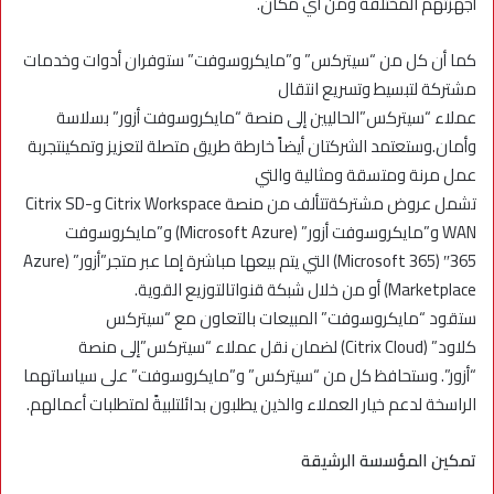
أجهزتهم المختلفة ومن أي مكان.
كما أن كل من “سيتركس” و”مايكروسوفت” ستوفران أدوات وخدمات
مشتركة لتبسيط وتسريع انتقال
عملاء “سيتركس”الحاليين إلى منصة “مايكروسوفت أزور” بسلاسة
وأمان.وستعتمد الشركتان أيضاً خارطة طريق متصلة لتعزيز وتمكينتجربة
عمل مرنة ومتسقة ومثالية والتي
تشمل عروض مشتركةتتألف من منصة Citrix Workspace وCitrix SD-
WAN و”مايكروسوفت أزور” (Microsoft Azure) و”مايكروسوفت
365″ (Microsoft 365) التي يتم بيعها مباشرة إما عبر متجر”أزور” (Azure
Marketplace) أو من خلال شبكة قنواتالتوزيع القوية.
ستقود “مايكروسوفت” المبيعات بالتعاون مع “سيتركس
كلاود” (Citrix Cloud) لضمان نقل عملاء “سيتركس”إلى منصة
“أزور”. وستحافظ كل من “سيتركس” و”مايكروسوفت” على سياساتهما
الراسخة لدعم خيار العملاء والذين يطلبون بدائلتلبيةً لمتطلبات أعمالهم.
تمكين المؤسسة الرشيقة