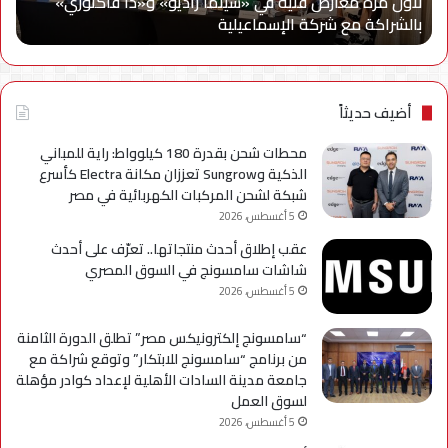
لأول مرة معارض فنية في «سينما راديو» و«ذا فاكتوري»
فاكتوري»
في
بالشراكة مع شركة الإسماعيلية
أح
بالشراكة
أحد
مع
حمل
شركة
للتر
الإسماعيلية
لسل
axy
أضيف حديثاً
A
محطات شحن بقدرة 180 كيلوواط: راية للمباني
الذكية وSungrow تعززان مكانة Electra كأسرع
شبكة لشحن المركبات الكهربائية في مصر
5 أغسطس، 2026
عقب إطلاق أحدث منتجاتها.. تعرّف على أحدث
شاشات سامسونج في السوق المصري
5 أغسطس، 2026
“سامسونج إلكترونيكس مصر” تطلق الدورة الثامنة
من برنامج “سامسونج للابتكار” وتوقع شراكة مع
جامعة مدينة السادات الأهلية لإعداد كوادر مؤهلة
لسوق العمل
5 أغسطس، 2026