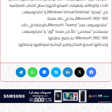
الأداء والوظائف وتطبيقات الميكرو لأجهزة سطح المكتب الافتراضية
من “ويندوز” (Windows Virtual Desktop) و”مايكروسوفت
365″ (Microsoft 365)، بما في ذلك منصة
“مايكروسوفت تيمز” (Microsoft Teams).بالإضافة إلى ذلك،
ستستخدم “سيتركس” كلاً من منصة “أزور” و”مايكروسوفت
365″ (Microsoft 365) عبر جميع عملياتها
وخدماتها لتسريع الابتكار وتعزيز الإنتاجية لموظفيها وعملائها.
فيسبوك
X
لينكدإن
سكايب
ماسنجر
واتساب
تيلقرام