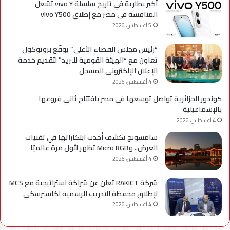
أكبر بطارية في تاريخ سلسلة vivo Y تشعل
المنافسة في مصر مع إطلاق vivo Y500
5 أغسطس، 2026
“رئيس مجلس القضاء الأعلى” يوقّع بروتوكول
تعاون مع “الهيئة القومية للبريد” لتقديم خدمة
الإعلان الإلكتروني المسجل
4 أغسطس، 2026
كوندور الجزائرية تواصل توسعها في مصر بافتتاح ثاني فروعها
بالإسماعيلية
4 أغسطس، 2026
سامسونج تكشف أحدث ابتكاراتها في تقنيات
العرض.. وMicro RGB تظهر لأول مرة عالميًا
4 أغسطس، 2026
شركة RAKICT تعلن عن شراكة استراتيجية مع MCS
لإطلاق محفظة التدريب الرسمية لكاسبرسكي
4 أغسطس، 2026