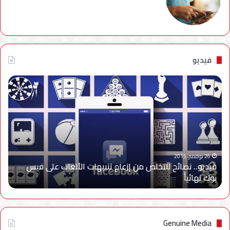
فيديو
فيديو..
نصائح
للتخلص
من
إزعاج
تنبيهات
الألعاب
على
26 نوفمبر، 2015
فيديو.. نصائح للتخلص من إزعاج تنبيهات الألعاب على فيس
فيس
بوك نهائياًَ
بوك
نهائياًَ
Genuine Media