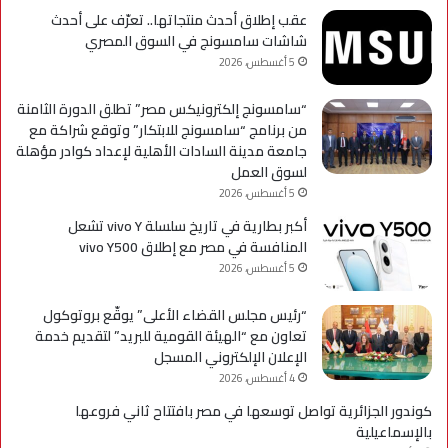
عقب إطلاق أحدث منتجاتها.. تعرّف على أحدث
شاشات سامسونج في السوق المصري
5 أغسطس، 2026
“سامسونج إلكترونيكس مصر” تطلق الدورة الثامنة
من برنامج “سامسونج للابتكار” وتوقع شراكة مع
جامعة مدينة السادات الأهلية لإعداد كوادر مؤهلة
لسوق العمل
5 أغسطس، 2026
أكبر بطارية في تاريخ سلسلة vivo Y تشعل
المنافسة في مصر مع إطلاق vivo Y500
5 أغسطس، 2026
“رئيس مجلس القضاء الأعلى” يوقّع بروتوكول
تعاون مع “الهيئة القومية للبريد” لتقديم خدمة
الإعلان الإلكتروني المسجل
4 أغسطس، 2026
كوندور الجزائرية تواصل توسعها في مصر بافتتاح ثاني فروعها
بالإسماعيلية