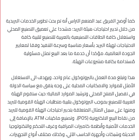
كما أوضح الفريق عبد المنعم التراس أنه تم بحث تطوير الخدمات البريدية
من خلال تدبير احتياجات هيئة البريد؛ مشددا علي تعميق التصنيع المحلي
واستغلال كافة الطاقات التصنيعية بالعربية للتصنيع لتلبية كافة
الاحتياجات لهيئة البريد بأسعار مناسبة وسرعة التنفيذ وفقا لمعايير
الجودة العالمية، مؤكدا أن خدمة ما بعد البيع تمثل مسئولية
مُستدامة بكافة مشروعات الهيئة.
هذا وتبلغ مدة العمل بالبروتوكول عام واحد، ويهدف الى الاستغلال
الأمثل للموارد والامكانيات المحلية على وجه يتفق مع سياسة الدولة
في تفضيل المنتج المحلي وترشيد الموارد المالية؛ حيث ستقوم الهيئة
العربية للتصنيع بموجب البروتوكول بتلبية متطلبات الهيئة القومية للبريد
ومنها على سبيل المثال المتعلقة بتدبير احتياجات الهيئة القومية للبريد
من نقاط البيع الالكترونية (POS)، وتصنيع ماكينات ATM، بالإضافة إلى
الخدمات الأمنية وأنظمة كاميرات المراقبة وغرف التحكم والتكنولوجيا
الحديثة وشبكات وأجهزة الحاسب الآلي، وكذلك مختلف أنواع التجهيزات،