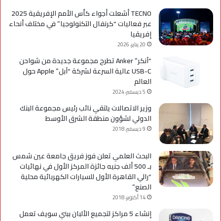
TECNO أشعلت أجواء كأس الأمم الإفريقية 2025
عبر فعاليات “كرنفال التكنولوجيا” في مختلف أنحاء
إفريقيا
20 يناير، 2026
“آنكر” Anker تطرح مجموعة جديدة من شواحن
USB-C عالية السرعة لشركة “آبل” Apple حول
العالم
5 ديسمبر، 2024
وزير الاتصالات يلتقي نائب رئيس مجموعة البنك
الدولي لشؤون منطقة الشرق الأوسط
9 ديسمبر، 2018
البحث العلمي تعلن فوز فريق جامعة عين شمس
بـ 500 ألف جنيه جائزة المركز الأول في نهائيات
“رالي القاهرة الأول للسيارات الكهربائية محلية
الصنع”
14 أكتوبر، 2018
إنشاء 5 مراكز لتجميع الألبان ببني سويف تعمل