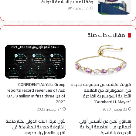
وفقا لمعايير السلامة الدولية
25 ديسمبر، 2017
مقالات ذات صلة
كيونت تكشف عن مجموعة جديدة
CONFIDENTIAL Yalla Group
من المجوهرات من العلامة
reports record revenues of AED
التجارية السويسرية الفاخرة
873.9 million in first three Qs of
2023
“Bernhard H. Mayer”
23 نوفمبر، 2023
21 نوفمبر، 2023
هيلتون تعلن عن تأسيس أولى
لأول مرة.. البنك الدولي يختار منصة
أعمالها في العاصمة الإدارية
إلكترونية مصرية للمشاركة في
الجديدة بالقاهرة
تقرير «العمل بلا حدود»