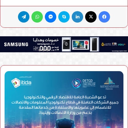
فيسبوك
X
لينكدإن
سكايب
ماسنجر
واتساب
تيلقرام