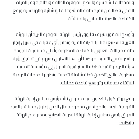
والمحطات الشمسية والنظم الموفرة للطاقة ونظام موفر المياه
الذكي فضلا عن تنفيذ كافة المشروعات الإنشائية والهندسية ورفع
الكفاءة والصيانة للمباني والمنشآت.
وأوضح الدكتور شريف فاروق رئيس الهيئة القومية للبريد أن الهيئة
العربية للتصنيع تمتاز بالخبرات الفنية وتذليل أي عقبات في سبيل إنجاز
كافة مجالات التعاون بالكفاءة المطلوبة وأعلي مُستويات الجودة
والسرعة في التنفيذ، موضحا أن هذا التعاون يسهم في تحقيق رؤية
هيئة البريد وتنفيذ خططه الاستراتيجية للتحول إلي مؤسسة تنموية
متطورة، والتي تتضمن خطة شاملة لتحديث وتطوير الخدمات البريدية
للارتقاء بخدماته وتوسيع قاعدة عملائه.
وقع بروتوكول التعاون عبده علوان نائب رئيس مجلس إدارة الهيئة
القومية للبريد، والمهندس محمود جمال الدين زغلول مستشار السيد
الفريق رئيس مجلس إدارة الهيئة العربية للتصنيع ومدير عام الهيئة
بالتكليف.