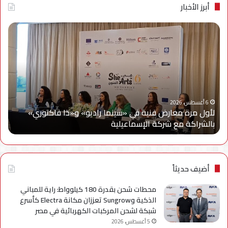
أبرز الأخبار
لأول
سام
مرة
إلك
معارض
مصر
فنية
تتع
في
مع
«سينما
ويج
راديو»
وe
و«ذا
Cy
6 أغسطس، 2026
لأول مرة معارض فنية في «سينما راديو» و«ذا فاكتوري»
فاكتوري»
في
بالشراكة مع شركة الإسماعيلية
أح
بالشراكة
أحد
مع
حمل
شركة
للتر
الإسماعيلية
لسل
axy
أضيف حديثاً
A
محطات شحن بقدرة 180 كيلوواط: راية للمباني
الذكية وSungrow تعززان مكانة Electra كأسرع
شبكة لشحن المركبات الكهربائية في مصر
5 أغسطس، 2026