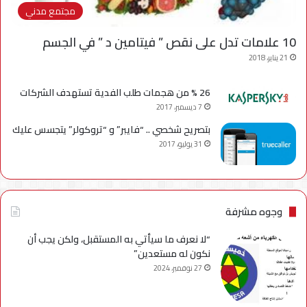
مجتمع مدني
10 علامات تدل على نقص ” فيتامين د ” في الجسم
21 يناير، 2018
26 % من هجمات طلب الفدية تستهدف الشركات
7 ديسمبر، 2017
بتصريح شخصي .. “فايبر” و “تروكولر” يتجسس عليك
31 يوليو، 2017
وجوه مشرفة
“لا نعرف ما سيأتي به المستقبل، ولكن يجب أن
نكون له مستعدين”
27 نوفمبر، 2024