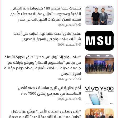
A
محطات شحن بقدرة 180 كيلوواط: راية للمباني
الذكية وSungrow تعززان مكانة Electra كأسرع
شبكة لشحن المركبات الكهربائية في مصر
5 أغسطس، 2026
عقب إطلاق أحدث منتجاتها.. تعرّف على أحدث
شاشات سامسونج في السوق المصري
5 أغسطس، 2026
“سامسونج إلكترونيكس مصر” تطلق الدورة الثامنة
من برنامج “سامسونج للابتكار” وتوقع شراكة مع
جامعة مدينة السادات الأهلية لإعداد كوادر مؤهلة
لسوق العمل
5 أغسطس، 2026
أكبر بطارية في تاريخ سلسلة vivo Y تشعل
المنافسة في مصر مع إطلاق vivo Y500
5 أغسطس، 2026
“رئيس مجلس القضاء الأعلى” يوقّع بروتوكول
تعاون مع “الهيئة القومية للبريد” لتقديم خدمة