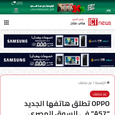
الق
الرئيسية
/
غير مصنف
غير مصنف
OPPO تطلق هاتفها الجديد
“A57” في السوق المصري