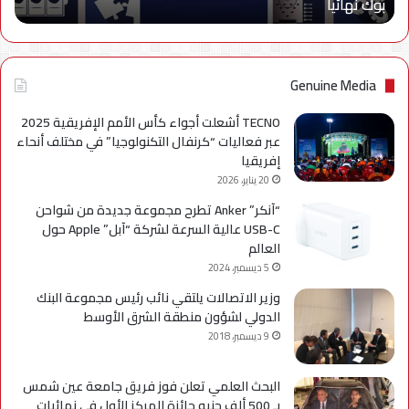
بوك نهائياًَ
بوك
نهائياًَ
Genuine Media
TECNO أشعلت أجواء كأس الأمم الإفريقية 2025
عبر فعاليات “كرنفال التكنولوجيا” في مختلف أنحاء
إفريقيا
20 يناير، 2026
“آنكر” Anker تطرح مجموعة جديدة من شواحن
USB-C عالية السرعة لشركة “آبل” Apple حول
العالم
5 ديسمبر، 2024
وزير الاتصالات يلتقي نائب رئيس مجموعة البنك
الدولي لشؤون منطقة الشرق الأوسط
9 ديسمبر، 2018
البحث العلمي تعلن فوز فريق جامعة عين شمس
بـ 500 ألف جنيه جائزة المركز الأول في نهائيات