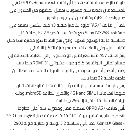
ظروف الإضاءة المنخفضة، كما أن تقنية OPPO’s Beautify 4.0 تتيح
للمستخدمين تقديم سبع مستويات تجميل، تمكنهم من الحصول على
صور واضحة للغاية وخالية من اي عيوب بالصور.
كما أن هاتف “A57” مزود بكاميرا خلفية 13 ميجا بيكسل، تعتمد على
مستشعر Sony IMX258 مع فتحة عدسة كبيرة F2.2، إضافة غلى
حساسية عالية الوضوح للضوء، والتي تتيح التقاط صور مميزة ايضا خلال
فترات الليل، وفي الوقت نفسه يوفر ميزة التركيز التلقائي.
يتيح هاتف A57 مستشعر لمس ذو مستوى راقي للغاية، بالإضافة إلي
معالج ثماني النواة، وذاكرة وصول عشوائي “ROM” 3 جيجا بايت،
يضمن أفضل أداء والقدرة على القيام بالمهام المتعددة، فضلا عن
ذاكرة داخلية 32 جيجا بايت.
وفي الوقت نفسه، فإن الهاتف يأتي بثلاث فتحات للبطاقات، اثنان
منهما لبطاقات الـ 4G Nano SIM والأخرى لبطاقة microSD، وذلك
لزيادة المساحة الداخلية إلي256 جيجابايت.
يأتي هاتف OPPO A57 بتصميم مميز ومضيء، يتبع أعلى خطوط
التصميم والجودة، فهو يوفر شاشة تمتلك طبقة حماية 2.5D Corning®
Gorilla® Glass 4، كما يأتي بشاشة 5.2 بوصة، و بطارية قوية 2900