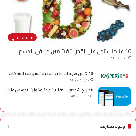
مجتمع مدني
10 علامات تدل على نقص ” فيتامين د ” في الجسم
21 يناير، 2018
26 % من هجمات طلب الفدية تستهدف الشركات
7 ديسمبر، 2017
بتصريح شخصي .. “فايبر” و “تروكولر” يتجسس عليك
31 يوليو، 2017
وجوه مشرفة