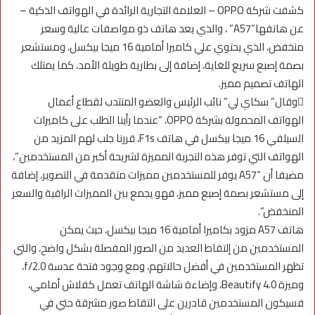
كشفت شركة OPPO – العلامة التجارية الرائدة في الهواتف الذكية –
عن هاتفها”A57” ، والذي يعد هاتف ذو مواصفات عالية وسعر
منخفض، الذي يحتوي علي كاميرا أمامية 16 ميجا بيكسل، ومستشعر
بصمة إصبع سريع للغاية، إضافة إلى بطارية طويلة الأمد، كما يمتلك
الهاتف تصميم مميز.
وقال” سكاي لي” نائب الرئيس والعضو المنتدب لقطاع أعمال
الهواتف المحمولة بشركة OPPO، “عندما رأينا الطلب على كاميرات
السيلفي 16 ميجا بيكسل في هاتف F1s، قررنا جلب لهم المزيد من
الهواتف التي توفر هذه التجربة المميزة لشريحة أكبر من المستخدمين”،
مضيفا أن “A57 يوفر للمستخدمين مميزات متقدمة في التصوير، إضافة
إلى مستشعر بصمة إصبع مميز، فهو يجمع بين المميزات الراقية والسعر
المنخفض”.
هاتف A57 مزود بكاميرا أمامية 16 ميجا بيكسل، حيث يمكن
المستخدمين من إلتقاط العديد من الصور المفصلة بشكل واضح، والتي
تظهر المستخدمين في أفضل حالاتهم، ومع وجود فتحة عدسة f/2.0،
وميزة Beautify 4.0، وإضاءة شاشة الهاتف تعمل كفلاش أمامي،
فسيكون المستخدمين قادرين على التقاط صور مشرقة حتي في