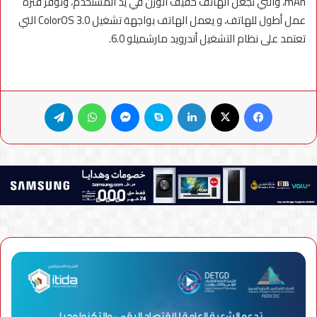
mAh، والتي تجعل الهاتف خفيف الوزن في يد المستخدم، وتوفر فترة
عمل أطول للهاتف، و يعمل الهاتف بواجهة تشغيل ColorOS 3.0 التي
تعتمد على نظام التشغيل أندرويد مارشميلو 6.0.
فيسبوك
X
لينكدإن
سكايب
ماسنجر
واتساب
تيلقرام