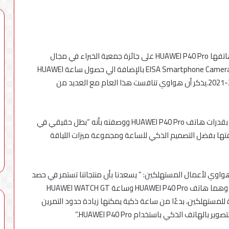
«تنظيم
أعلنت مجموعة هواوي لأعمال المستهلك عن حصول هاتفها HUAWEI P40 Pro على جائزة جمعية الخبراء في مجال
الاتصالات»
التصوير والصوت (EISA)لأفضل هاتف ذكي EISA Smartphone Camera 2020-2021 بالإضافة الي حصول ساعة HUAWEI
يوضح
WATCH GT2 على جائزة أفضل ساعة ذكية لموسم 2020-2021.يذكر أن هواوي تنافست هذا العام مع العديد من
حقيقة
تسجيل
خطوط
يم الاتصالات يعلن
8 أغسطس، 2026
محمول
«أرقامي» عبر
«تنظيم الاتصالات» يوضح حقيقة
وأشادت جمعية الخبراء في مجال التصوير والصوت (EISA) بقدرات هاتف HUAWEI P40 Pro ووصفته بأنه “بطل حقيقي في
بأسماء
يق My NTRA بحل فني مؤقت لحين
تسجيل خطوط محمول بأسماء
ادت أيضاً بساعة HUAWEI WATCH GT 2 ووصفتها بفضل التصميم الذكي للساعة ومجموعة ميزات اللياقة
المواطنين
المواطنين دون علمهم
دون
علمهم
وي لأعمال المستهلكين: ” يسعدنا بأن منتجاتنا تستمر في حصد
الجوائز مع EISA، باثنين من منتجاتنا المتميزة يسعدنا جداً، وهما هاتف HUAWEI P40 Pro وساعة HUAWEI WATCH GT
ة للمستهلكين، بدءًا من ساعة ذكية يمكنها زيادة حدود التمرين