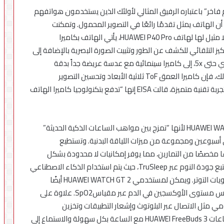
HUAWEI الذي يأتي “بتصميم فاخر” باعتباره الرفيق المثالي لأولئك الذين يستخدمون هواتفهم
الهاتف يمثل تقدمًا رائعًا في التصوير المحمول. وتمكنت
هواوي الفوز بهذه الجائزة نتيجة لإمكانيات التصوير التي لا مثيل لها لهاتف HUAWEI P40 Pro، يأتي الهاتف بكاميرا
 بدقة 50 ميجابكسل مع التركيز التلقائي للكشف عن الطور وتثبيت الصورة البصرية بالإضافة إلى
عدسة التقريب بدقة 12 ميجابكسل، التي توفر تقريب بصري حتى 5x، إلى كاميرا سينمائية مع عدسة عريضة جداً بدقة
40 ميجابكسل لالتقاط مقاطع فيديو رائعة. علاوة على ذلك، فإن كاميرا العمق ToF ثلاثية الأبعاد وتحسين التصوير
الفوتوغرافي بالذكاء الاصطناعي، يمنحان المستخدمين تجربة تقنية متميزة، قالت EISA إنها “تدفع بتكنولوجيا كاميرا الهاتف
وفي فئة الساعات الذكية، أشادت EISA بساعة HUAWEI WATCH GT2 لأنها “تمزج بين مواهب الساعات الذكية الحديثة”
 عمر بطارية يصل إلى أسبوعين ومجموعة من ميزات اللياقة البدنية. وتستطيع
تحليل 15 وضعًا للتمرين الاحترافي وتسجيل 85 نوعًا مخصصًا من التمارين، مما يوفر إمكانيات لا محدودة بشكل
مثالي لأنماط الحياة النشطة. وتوفر الساعة أيضاً إمكانية تتبع جودة النوم عبر TruSleep، حيث يتم استخدام الذكاء الاصطناعي
لتحليل جودة النوم، بالإضافة لمراقبة نبضات القلب ومستويات التوتر. ويمكن لمستخدمي HUAWEI WATCH GT 2 أيضًا
مراقبة معدل ضربات القلب ومستوى الإجهاد، ودعم قياس مستوى الأوكسجين في الدم عبر مقياسSpO2. علاوة على
HUAWEI WATC الاستخدام اليومي مثل الاتصال عبر البلوتوث وإشعار التطبيقات وتخزين
الموسيقى امما يسمح للمستخدمين إقران وتوصيل سماعات HUAWEI FreeBuds 3 مع الساعة بكل سهولة والاستماع إلى