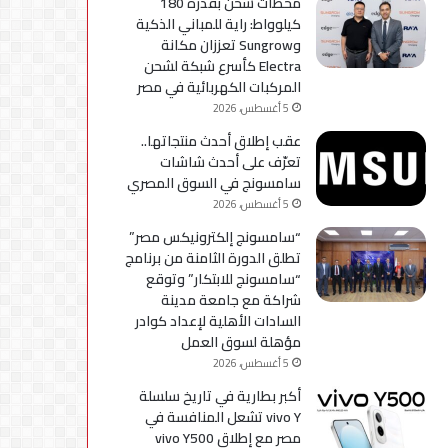
محطات شحن بقدرة 180
كيلوواط: راية للمباني الذكية
وSungrow تعززان مكانة
Electra كأسرع شبكة لشحن
المركبات الكهربائية في مصر
5 أغسطس، 2026
عقب إطلاق أحدث منتجاتها..
تعرّف على أحدث شاشات
سامسونج في السوق المصري
5 أغسطس، 2026
“سامسونج إلكترونيكس مصر”
تطلق الدورة الثامنة من برنامج
“سامسونج للابتكار” وتوقع
شراكة مع جامعة مدينة
السادات الأهلية لإعداد كوادر
مؤهلة لسوق العمل
5 أغسطس، 2026
أكبر بطارية في تاريخ سلسلة
vivo Y تشعل المنافسة في
مصر مع إطلاق vivo Y500