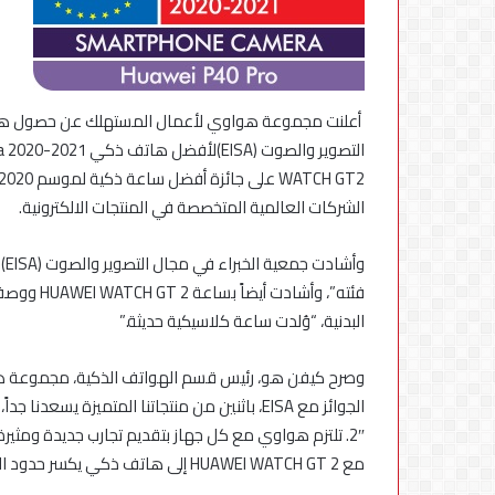
الجهاز
القومي
لتنظيم
الاتصالات
يعلن
الشركات العالمية المتخصصة في المنتجات الالكترونية.
6 أغسطس، 2026
إعادة
الجهاز القومي لتنظ
إتاحة
إعادة إتاحة خدمة 
خدمة
تطب
فئته”، وأش
«أرقامي»
استكمال التحديثات
عبر
البدنية، “وُلدت ساعة كلاسيكية حديثة.”
تطبيق
My
وصرح كيفن هو، رئيس قسم الهواتف الذكية، مجموعة هوا
NTRA
بحل
2″. تلتزم هواوي مع كل جهاز بتقديم تجارب جديدة ومثير
فني
مؤقت
مع HUAWEI WATCH GT 2 إلى هاتف ذكي يكسر حدود التصوير بالهاتف الذكي باستخدام HUAWEI P40 Pro.”
لحين