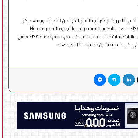
وجدير بالذكر أن EISA تضم أعضاء خبراء في مجموعة كاملة من الأجهزة الإلكترونية الاستهلاكية من 29 دولة، ويساهم كل
عضو في واحدة أو أكثر من مجموعات الخبراء الستة في EISA – وهي التصوير الفوتوغرافي والأجهزة المحمولة و Hi-
Fiوصوت المسرح المنزلي وعرض المسرح المنزلي والفيديو، والإلكترونيات داخل السيارة. في كل عام، يقوم أعضاء EISAبترشيح
ميز في كل مجموعة من مجموعات الخبراء هذه.
X
لينكدإن
سكايب
ماسنجر