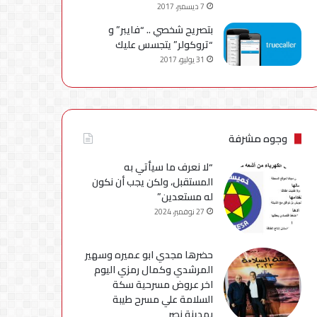
7 ديسمبر، 2017
بتصريح شخصي .. “فايبر” و
“تروكولر” يتجسس عليك
31 يوليو، 2017
وجوه مشرفة
“لا نعرف ما سيأتي به
المستقبل، ولكن يجب أن نكون
له مستعدين”
27 نوفمبر، 2024
حضرها مجدي ابو عميره وسهير
المرشدي وكمال رمزي اليوم
اخر عروض مسرحية سكة
السلامة علي مسرح طيبة
بمدينة نصر