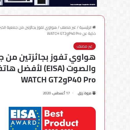
الرئيسية
/
غير مصنف
/
ذكية عن P40 ProوWATCH GT2
غير مصنف
هواوي تفوز بجائزتين من جم
والصوت (EISA) ل
P40 ProوWATCH GT2
مروة رزق
17 أغسطس، 2020