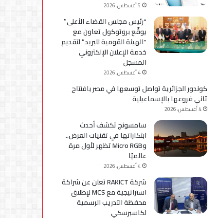
5 أغسطس، 2026
“رئيس مجلس القضاء الأعلى”
يوقّع بروتوكول تعاون مع
“الهيئة القومية للبريد” لتقديم
خدمة الإعلان الإلكتروني
المسجل
4 أغسطس، 2026
كوندور الجزائرية تواصل توسعها في مصر بافتتاح
ثاني فروعها بالإسماعيلية
4 أغسطس، 2026
سامسونج تكشف أحدث
ابتكاراتها في تقنيات العرض..
وMicro RGB تظهر لأول مرة
عالميًا
4 أغسطس، 2026
شركة RAKICT تعلن عن شراكة
استراتيجية مع MCS لإطلاق
محفظة التدريب الرسمية
لكاسبرسكي