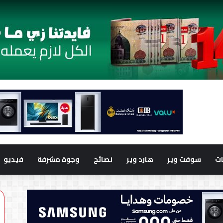
ت
سوفت وير
هارد وير
نصائح
وجوة مشرفة
فيديو