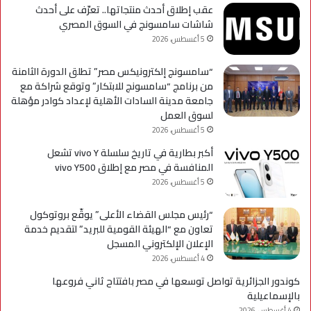
مؤ
عقب إطلاق أحدث منتجاتها.. تعرّف على أحدث
لحي
شاشات سامسونج في السوق المصري
است
5 أغسطس، 2026
التح
“سامسونج إلكترونيكس مصر” تطلق الدورة الثامنة
من برنامج “سامسونج للابتكار” وتوقع شراكة مع
جامعة مدينة السادات الأهلية لإعداد كوادر مؤهلة
لسوق العمل
5 أغسطس، 2026
أكبر بطارية في تاريخ سلسلة vivo Y تشعل
المنافسة في مصر مع إطلاق vivo Y500
5 أغسطس، 2026
“رئيس مجلس القضاء الأعلى” يوقّع بروتوكول
تعاون مع “الهيئة القومية للبريد” لتقديم خدمة
الإعلان الإلكتروني المسجل
4 أغسطس، 2026
كوندور الجزائرية تواصل توسعها في مصر بافتتاح ثاني فروعها
بالإسماعيلية
4 أغسطس، 2026