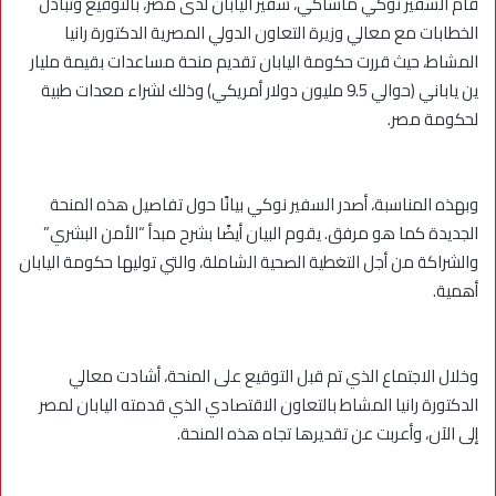
قام السفير نوكي ماساكي، سفير اليابان لدى مصر، بالتوقيع وتبادل
الخطابات مع معالي وزيرة التعاون الدولي المصرية الدكتورة رانيا
المشاط، حيث قررت حكومة اليابان تقديم منحة مساعدات بقيمة مليار
ين ياباني (حوالي 9.5 مليون دولار أمريكي) وذلك لشراء معدات طبية
لحكومة مصر.
وبهذه المناسبة، أصدر السفير نوكي بيانًا حول تفاصيل هذه المنحة
الجديدة كما هو مرفق. يقوم البيان أيضًا بشرح مبدأ “الأمن البشري”
والشراكة من أجل التغطية الصحية الشاملة، والتي توليها حكومة اليابان
أهمية.
وخلال الاجتماع الذي تم قبل التوقيع على المنحة، أشادت معالي
الدكتورة رانيا المشاط بالتعاون الاقتصادي الذي قدمته اليابان لمصر
إلى الآن، وأعربت عن تقديرها تجاه هذه المنحة.