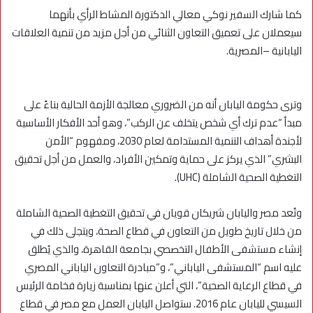
كما شارك السفير نوكي معالي الدكتورة المشاط الرأي بأنهما
سيعملان على تعميق التعاون الثنائي من أجل مزيد من تنمية العلاقات
اليابانية –المصرية.
وترى حكومة اليابان أنه من الضروري معالجة الأزمة الحالية بناءً على
مبدأ “عدم ترك أي شخص يتخلف عن الركب”، وهو أحد الأفكار الأساسية
لأجندة أهداف التنمية المستدامة لعام 2030، ومفهوم “الأمن
البشري” الذي يركز على حماية وتمكين الأفراد، والعمل من أجل تحقيق
التغطية الصحية الشاملة (UHC).
وتُعد مصر واليابان شريكان قويان في تحقيق التغطية الصحية الشاملة
من خلال تاريخ طويل من التعاون في قطاع الصحة، ويتجلى ذلك في
إنشاء مستشفى الأطفال التخصصي بجامعة القاهرة، والذي يُطلق
عليه اسم “المستشفى الياباني”، و”مبادرة التعاون الياباني المصري
في قطاع الرعاية الصحية”، التي أعلن عنها بمناسبة زيارة فخامة الرئيس
السيسي لليابان عام 2016. ستواصل اليابان العمل مع مصر في قطاع