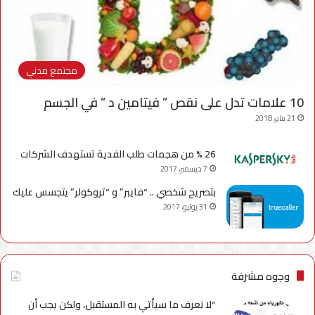
مجتمع مدني
10 علامات تدل على نقص ” فيتامين د ” في الجسم
21 يناير، 2018
26 % من هجمات طلب الفدية تستهدف الشركات
7 ديسمبر، 2017
بتصريح شخصي .. “فايبر” و “تروكولر” يتجسس عليك
31 يوليو، 2017
وجوه مشرفة
“لا نعرف ما سيأتي به المستقبل، ولكن يجب أن