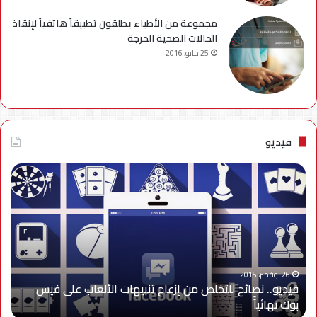
مجموعة من الأطباء يطلقون تطبيقاً هاتفياً لإنقاذ
الحالات الصحية الحرجة
25 مايو، 2016
فيديو
فيديو..
نصائح
للتخلص
من
إزعاج
تنبيهات
الألعاب
على
26 نوفمبر، 2015
فيديو.. نصائح للتخلص من إزعاج تنبيهات الألعاب على فيس
فيس
بوك نهائياًَ
بوك