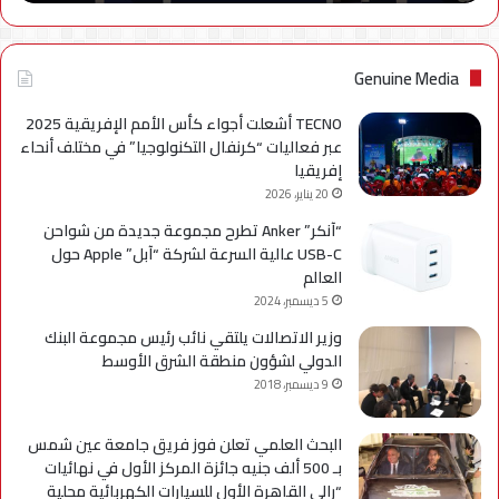
نهائياًَ
Genuine Media
TECNO أشعلت أجواء كأس الأمم الإفريقية 2025
عبر فعاليات “كرنفال التكنولوجيا” في مختلف أنحاء
إفريقيا
20 يناير، 2026
“آنكر” Anker تطرح مجموعة جديدة من شواحن
USB-C عالية السرعة لشركة “آبل” Apple حول
العالم
5 ديسمبر، 2024
وزير الاتصالات يلتقي نائب رئيس مجموعة البنك
الدولي لشؤون منطقة الشرق الأوسط
9 ديسمبر، 2018
البحث العلمي تعلن فوز فريق جامعة عين شمس
بـ 500 ألف جنيه جائزة المركز الأول في نهائيات
“رالي القاهرة الأول للسيارات الكهربائية محلية